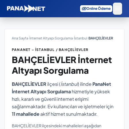
menu
payments
Online Ödeme
Ana Sayfa
›
İnternet Altyapı Sorgulama
›
İstanbul
›
BAHÇELİEVLER
PANANET – İSTANBUL / BAHÇELİEVLER
BAHÇELİEVLER
İnternet
Altyapı Sorgulama
BAHÇELİEVLER
ilçesi (
İstanbul
) ilinde
PanaNet
İnternet Altyapı Sorgulama
hizmetiyle yüksek
hızlı, kararlı ve güvenli internet erişimi
sağlanmaktadır. Ev kullanıcıları ve işletmeler için
11 mahallede
aktif hizmet sunulmaktadır.
BAHÇELİEVLER ilçesindeki mahalleleri aşağıdan