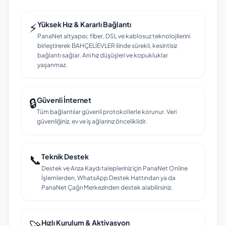
⚡
Yüksek Hız & Kararlı Bağlantı
PanaNet altyapısı; fiber, DSL ve kablosuz teknolojilerini
birleştirerek BAHÇELİEVLER ilinde sürekli, kesintisiz
bağlantı sağlar. Ani hız düşüşleri ve kopukluklar
yaşanmaz.
🔒
Güvenli İnternet
Tüm bağlantılar güvenli protokollerle korunur. Veri
güvenliğiniz, ev ve iş ağlarınız önceliklidir.
📞
Teknik Destek
Destek ve Arıza Kaydı talepleriniz için PanaNet Online
İşlemlerden, WhatsApp Destek Hattından ya da
PanaNet Çağrı Merkezinden destek alabilirsiniz.
🚀
Hızlı Kurulum & Aktivasyon