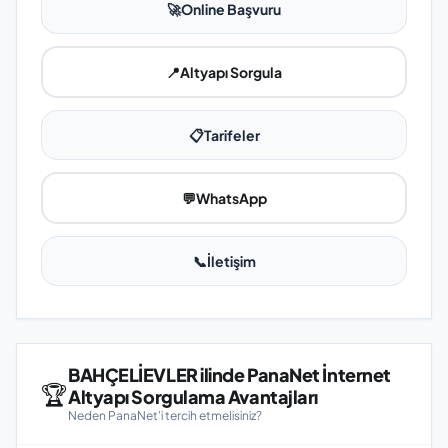
🚀
Online Başvuru
📍
Altyapı Sorgula
📋
Tarifeler
💬
WhatsApp
📞
İletişim
BAHÇELİEVLER ilinde PanaNet İnternet
🏆
Altyapı Sorgulama Avantajları
Neden PanaNet'i tercih etmelisiniz?