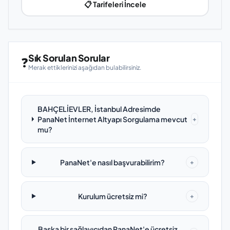
📋 Tarifeleri İncele
Sık Sorulan Sorular
❓
Merak ettiklerinizi aşağıdan bulabilirsiniz.
BAHÇELİEVLER, İstanbul Adresimde
PanaNet İnternet Altyapı Sorgulama mevcut
+
mu?
PanaNet'e nasıl başvurabilirim?
+
Kurulum ücretsiz mi?
+
Başka bir sağlayıcıdan PanaNet'e ücretsiz