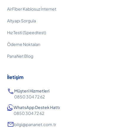
AirFiber Kablosuz İnternet
Altyapı Sorgula
Hız Testi (Speedtest)
Ödeme Noktaları
PanaNet Blog
İletişim
call
Müşteri Hizmetleri
0850 304 72 62
WhatsApp Destek Hattı
0850 304 72 62
mail
bilgi@pananet.com.tr