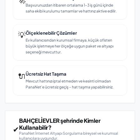
Başvurunuzdan itibaren ortalama 1–3 iş günü içinde
saha ekibi kurulumu tamamlar ve hattınız aktive edilir.
💡
Ölçeklenebilir Çözümler
Ev kullanıcısından kurumsal firmaya, küçük ofisten
büyük işletmeye her ölçeğe uygun paket ve altyapı
seçeneği mevcuttur.
🔌
Ücretsiz Hat Taşıma
Mevcut hattınızı iptal etmeden ve kesinti olmadan
PanaNet'e ücretsiz geçiş – hat taşıma yapabilirsiniz.
BAHÇELİEVLER şehrinde Kimler
Kullanabilir?
✔
PanaNet İnternet Altyapı Sorgulama bireysel ve kurumsal
kullanıcılara uygundur.