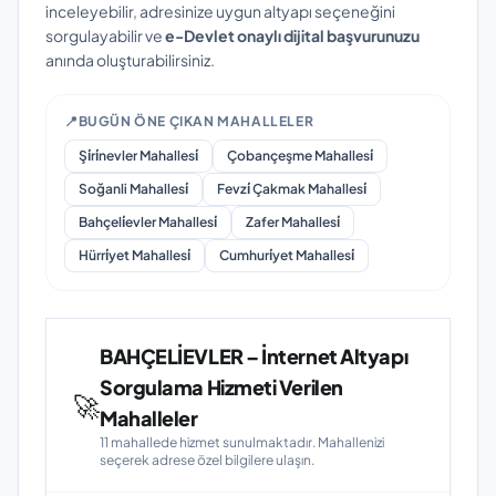
inceleyebilir, adresinize uygun altyapı seçeneğini
sorgulayabilir ve
e-Devlet onaylı dijital başvurunuzu
anında oluşturabilirsiniz.
📍
BUGÜN ÖNE ÇIKAN MAHALLELER
Şi̇ri̇nevler Mahallesi̇
Çobançeşme Mahallesi̇
Soğanli Mahallesi̇
Fevzi̇ Çakmak Mahallesi̇
Bahçeli̇evler Mahallesi̇
Zafer Mahallesi̇
Hürri̇yet Mahallesi̇
Cumhuri̇yet Mahallesi̇
BAHÇELİEVLER – İnternet Altyapı
Sorgulama Hizmeti Verilen
🚀
Mahalleler
11 mahallede hizmet sunulmaktadır. Mahallenizi
seçerek adrese özel bilgilere ulaşın.