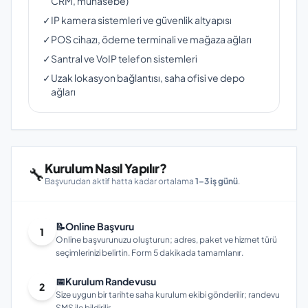
CRM, muhasebe)
✓
IP kamera sistemleri ve güvenlik altyapısı
✓
POS cihazı, ödeme terminali ve mağaza ağları
✓
Santral ve VoIP telefon sistemleri
✓
Uzak lokasyon bağlantısı, saha ofisi ve depo
ağları
Kurulum Nasıl Yapılır?
🔧
Başvurudan aktif hatta kadar ortalama
1–3 iş günü
.
📝
Online Başvuru
1
Online başvurunuzu oluşturun; adres, paket ve hizmet türü
seçimlerinizi belirtin. Form 5 dakikada tamamlanır.
📅
Kurulum Randevusu
2
Size uygun bir tarihte saha kurulum ekibi gönderilir; randevu
SMS ile bildirilir.