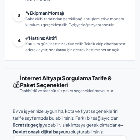
🔧
Ekipman Montajı
3
Saha ekibi tarafından gerekli bağlantı işlemleri ve modem
kurulumu gerçekleştirilir. Ev/işyeri ağınız yapılandırılır.
✅
Hattınız Aktif!
4
Kurulum günü hattınız aktive edilir. Teknik ekip cihazları test
ederek ayrılır; sorularınız için destek hattımız her an açık.
İnternet Altyapı Sorgulama Tarife &
💰
Paket Seçenekleri
Taahhütlü ve taahhütsüz paket seçenekleri mevcuttur.
Ev ve iş yerinize uygun hız, kota ve fiyat seçeneklerini
tarife sayfamızda bulabilirsiniz. Farklı bir sağlayıcıdan
ücretsiz geçiş
yapabilir, ıslak imzaya gerek olmadan
e-
Devlet onaylı dijital başvuru
oluşturabilirsiniz.