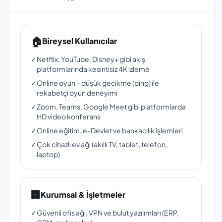
🏠
Bireysel Kullanıcılar
✓
Netflix, YouTube, Disney+ gibi akış
platformlarında kesintisiz 4K izleme
✓
Online oyun – düşük gecikme (ping) ile
rekabetçi oyun deneyimi
✓
Zoom, Teams, Google Meet gibi platformlarda
HD video konferans
✓
Online eğitim, e-Devlet ve bankacılık işlemleri
✓
Çok cihazlı ev ağı (akıllı TV, tablet, telefon,
laptop)
🏢
Kurumsal & İşletmeler
✓
Güvenli ofis ağı, VPN ve bulut yazılımları (ERP,