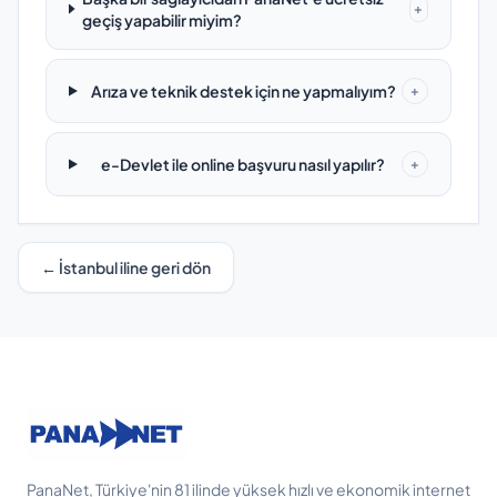
+
geçiş yapabilir miyim?
Arıza ve teknik destek için ne yapmalıyım?
+
e-Devlet ile online başvuru nasıl yapılır?
+
← İstanbul iline geri dön
PanaNet, Türkiye'nin 81 ilinde yüksek hızlı ve ekonomik internet