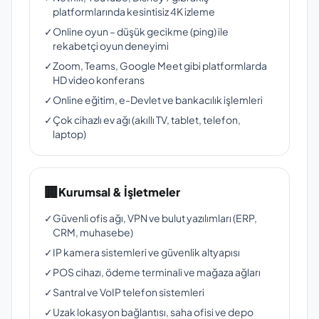
platformlarında kesintisiz 4K izleme
✓
Online oyun – düşük gecikme (ping) ile
rekabetçi oyun deneyimi
✓
Zoom, Teams, Google Meet gibi platformlarda
HD video konferans
✓
Online eğitim, e-Devlet ve bankacılık işlemleri
✓
Çok cihazlı ev ağı (akıllı TV, tablet, telefon,
laptop)
🏢
Kurumsal & İşletmeler
✓
Güvenli ofis ağı, VPN ve bulut yazılımları (ERP,
CRM, muhasebe)
✓
IP kamera sistemleri ve güvenlik altyapısı
✓
POS cihazı, ödeme terminali ve mağaza ağları
✓
Santral ve VoIP telefon sistemleri
✓
Uzak lokasyon bağlantısı, saha ofisi ve depo