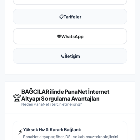
📋
Tarifeler
💬
WhatsApp
📞
İletişim
BAĞCILAR ilinde PanaNet İnternet
🏆
Altyapı Sorgulama Avantajları
Neden PanaNet'i tercih etmelisiniz?
⚡
Yüksek Hız & Kararlı Bağlantı
PanaNet altyapısı; fiber, DSL ve kablosuz teknolojilerini