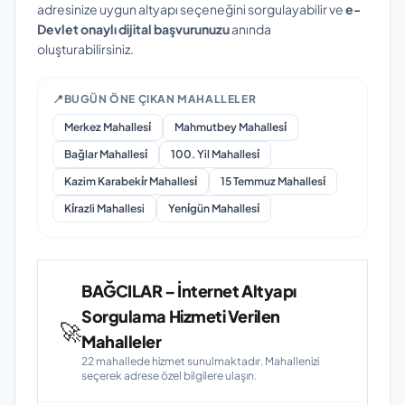
adresinize uygun altyapı seçeneğini sorgulayabilir ve
e-
Devlet onaylı dijital başvurunuzu
anında
oluşturabilirsiniz.
📍
BUGÜN ÖNE ÇIKAN MAHALLELER
Merkez Mahallesi̇
Mahmutbey Mahallesi̇
Bağlar Mahallesi̇
100. Yil Mahallesi̇
Kazim Karabeki̇r Mahallesi̇
15 Temmuz Mahallesi̇
Ki̇razli Mahallesi
Yeni̇gün Mahallesi̇
BAĞCILAR – İnternet Altyapı
Sorgulama Hizmeti Verilen
🚀
Mahalleler
22 mahallede hizmet sunulmaktadır. Mahallenizi
seçerek adrese özel bilgilere ulaşın.