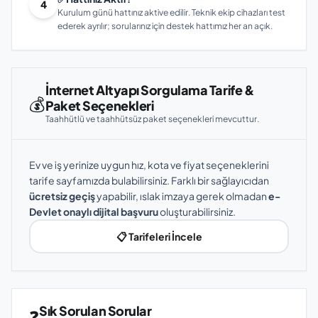
4
Kurulum günü hattınız aktive edilir. Teknik ekip cihazları test
ederek ayrılır; sorularınız için destek hattımız her an açık.
İnternet Altyapı Sorgulama Tarife &
💰
Paket Seçenekleri
Taahhütlü ve taahhütsüz paket seçenekleri mevcuttur.
Ev ve iş yerinize uygun hız, kota ve fiyat seçeneklerini
tarife sayfamızda bulabilirsiniz. Farklı bir sağlayıcıdan
ücretsiz geçiş
yapabilir, ıslak imzaya gerek olmadan
e-
Devlet onaylı dijital başvuru
oluşturabilirsiniz.
📋 Tarifeleri İncele
Sık Sorulan Sorular
❓