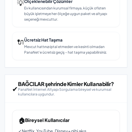
💡
Ölçeklenebilir Çözümler
Ev kullanıcısından kurumsal firmaya, küçük ofisten
büyük işletmeye her ölçeğe uygun paket ve altyapı
seçeneği mevcuttur.
🔌
Ücretsiz Hat Taşıma
Mevcut hattınızı iptal etmeden ve kesinti olmadan
PanaNet'e ücretsiz geçiş – hat taşıma yapabilirsiniz.
BAĞCILAR şehrinde Kimler Kullanabilir?
✔
PanaNet İnternet Altyapı Sorgulama bireysel ve kurumsal
kullanıcılara uygundur.
🏠
Bireysel Kullanıcılar
✓
Netflix, YouTube, Disney+ gibi akış