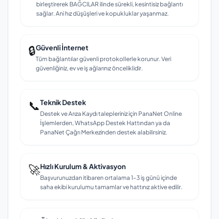
birleştirerek BAĞCILAR ilinde sürekli, kesintisiz bağlantı
sağlar. Ani hız düşüşleri ve kopukluklar yaşanmaz.
🔒
Güvenli İnternet
Tüm bağlantılar güvenli protokollerle korunur. Veri
güvenliğiniz, ev ve iş ağlarınız önceliklidir.
📞
Teknik Destek
Destek ve Arıza Kaydı talepleriniz için PanaNet Online
İşlemlerden, WhatsApp Destek Hattından ya da
PanaNet Çağrı Merkezinden destek alabilirsiniz.
🚀
Hızlı Kurulum & Aktivasyon
Başvurunuzdan itibaren ortalama 1–3 iş günü içinde
saha ekibi kurulumu tamamlar ve hattınız aktive edilir.