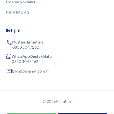
Ödeme Noktaları
PanaNet Blog
İletişim
call
Müşteri Hizmetleri
0850 304 72 62
WhatsApp Destek Hattı
0850 304 72 62
mail
bilgi@pananet.com.tr
© 2026 PanaNet