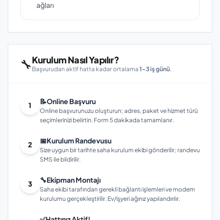
ağları
Kurulum Nasıl Yapılır?
🔧
Başvurudan aktif hatta kadar ortalama
1–3 iş günü
.
📝
Online Başvuru
1
Online başvurunuzu oluşturun; adres, paket ve hizmet türü
seçimlerinizi belirtin. Form 5 dakikada tamamlanır.
📅
Kurulum Randevusu
2
Size uygun bir tarihte saha kurulum ekibi gönderilir; randevu
SMS ile bildirilir.
🔧
Ekipman Montajı
3
Saha ekibi tarafından gerekli bağlantı işlemleri ve modem
kurulumu gerçekleştirilir. Ev/işyeri ağınız yapılandırılır.
✅
Hattınız Aktif!