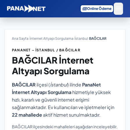
menu
payments
Online Ödeme
Ana Sayfa
›
İnternet Altyapı Sorgulama
›
İstanbul
›
BAĞCILAR
PANANET – İSTANBUL / BAĞCILAR
BAĞCILAR
İnternet
Altyapı Sorgulama
BAĞCILAR
ilçesi (
İstanbul
) ilinde
PanaNet
İnternet Altyapı Sorgulama
hizmetiyle yüksek
hızlı, kararlı ve güvenli internet erişimi
sağlanmaktadır. Ev kullanıcıları ve işletmeler için
22 mahallede
aktif hizmet sunulmaktadır.
BAĞCILAR ilçesindeki mahalleleri aşağıdan inceleyebilir,