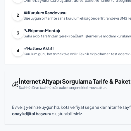
Online başvurunuzu oluşturun; adres, paket ve hizmet türü seçimleri
📅
Kurulum Randevusu
2
Size uygun bir tarihte saha kurulum ekibi gönderilir; randevu SMS ile bi
🔧
Ekipman Montajı
3
Saha ekibi tarafından gerekli bağlantı işlemleri ve modem kurulumu gerç
✅
Hattınız Aktif!
4
Kurulum günü hattınız aktive edilir. Teknik ekip cihazları test ederek ay
İnternet Altyapı Sorgulama Tarife & Paket
💰
Taahhütlü ve taahhütsüz paket seçenekleri mevcuttur.
Ev ve iş yerinize uygun hız, kota ve fiyat seçeneklerini tarife sayf
onaylı dijital başvuru
oluşturabilirsiniz.