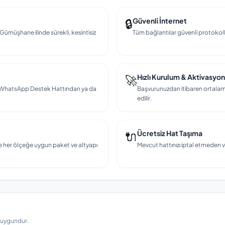
🔒
Güvenli İnternet
 Gümüşhane ilinde sürekli, kesintisiz
Tüm bağlantılar güvenli protokollerl
🚀
Hızlı Kurulum & Aktivasyon
en, WhatsApp Destek Hattından ya da
Başvurunuzdan itibaren ortalama
edilir.
🔌
Ücretsiz Hat Taşıma
e her ölçeğe uygun paket ve altyapı
Mevcut hattınızı iptal etmeden v
a uygundur.