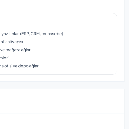
ut yazılımları (ERP, CRM, muhasebe)
lik altyapısı
 ve mağaza ağları
mleri
a ofisi ve depo ağları