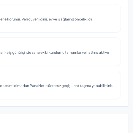
e korunur. Veri güvenliğiniz, ev ve iş ağlarınız önceliklidir.
 1–3 iş günü içinde saha ekibi kurulumu tamamlar ve hattınız aktive
e kesinti olmadan PanaNet'e ücretsiz geçiş – hat taşıma yapabilirsiniz.