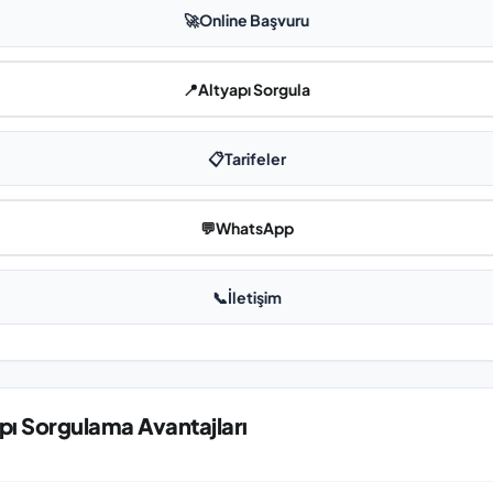
🚀
Online Başvuru
📍
Altyapı Sorgula
📋
Tarifeler
💬
WhatsApp
📞
İletişim
pı Sorgulama Avantajları