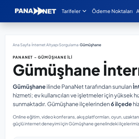
expand_more
Tarifeler
Ödeme Noktaları
A
Ana Sayfa
›
İnternet Altyapı Sorgulama
›
Gümüşhane
PANANET – GÜMÜŞHANE İLI
Gümüşhane
İnte
Gümüşhane
ilinde PanaNet tarafından sunulan
İn
hizmeti; ev kullanıcıları ve işletmeler için yüksek hı
sunmaktadır. Gümüşhane ilçelerinden
6 ilçede
hi
Online eğitim, video konferans, akış platformları, oyun, uzakta
güçlü internet deneyimi için Gümüşhane genelindeki ilçelerimizi