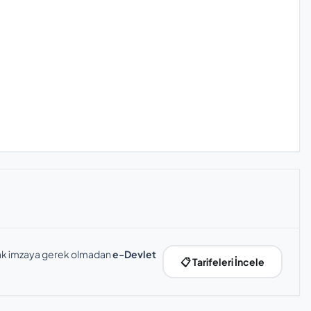
slak imzaya gerek olmadan
e-Devlet
📋 Tarifeleri İncele