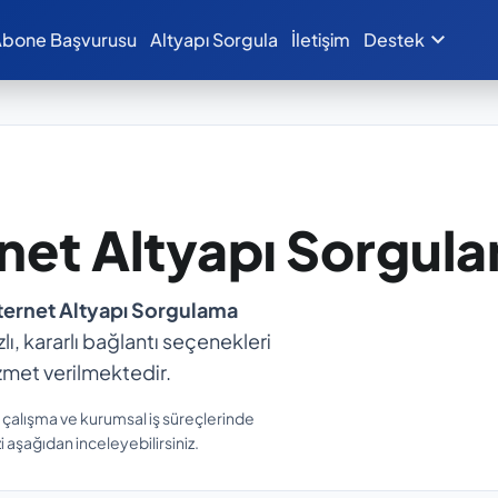
expand_more
bone Başvurusu
Altyapı Sorgula
İletişim
Destek
rnet Altyapı Sorgul
ternet Altyapı Sorgulama
zlı, kararlı bağlantı seçenekleri
zmet verilmektedir.
n çalışma ve kurumsal iş süreçlerinde
 aşağıdan inceleyebilirsiniz.