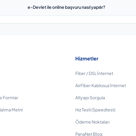
e-Devlet ile online başvuru nasıl yapılır?
Hizmetler
Fiber / DSL İnternet
AirFiber Kablosuz İnternet
e Formlar
Altyapı Sorgula
latma Metni
Hız Testi (Speedtest)
Ödeme Noktaları
PanaNet Blog