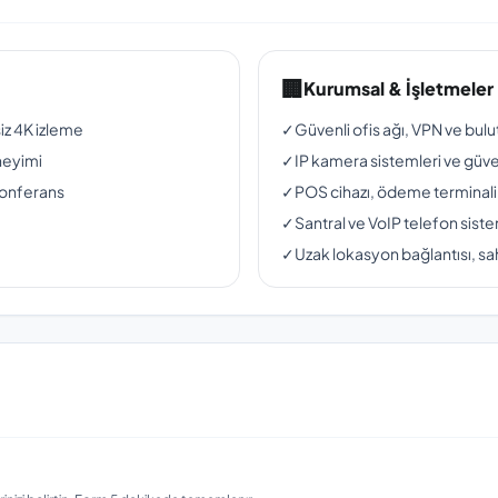
🏢
Kurumsal & İşletmeler
siz 4K izleme
✓
Güvenli ofis ağı, VPN ve bul
neyimi
✓
IP kamera sistemleri ve güven
konferans
✓
POS cihazı, ödeme terminali
✓
Santral ve VoIP telefon siste
✓
Uzak lokasyon bağlantısı, sah