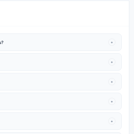
u?
+
+
+
+
+