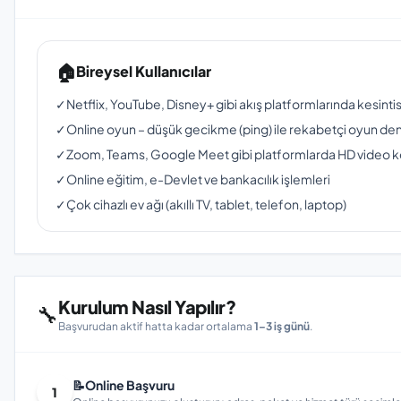
🏠
Bireysel Kullanıcılar
✓
Netflix, YouTube, Disney+ gibi akış platformlarında kesinti
✓
Online oyun – düşük gecikme (ping) ile rekabetçi oyun de
✓
Zoom, Teams, Google Meet gibi platformlarda HD video 
✓
Online eğitim, e-Devlet ve bankacılık işlemleri
✓
Çok cihazlı ev ağı (akıllı TV, tablet, telefon, laptop)
Kurulum Nasıl Yapılır?
🔧
Başvurudan aktif hatta kadar ortalama
1–3 iş günü
.
📝
Online Başvuru
1