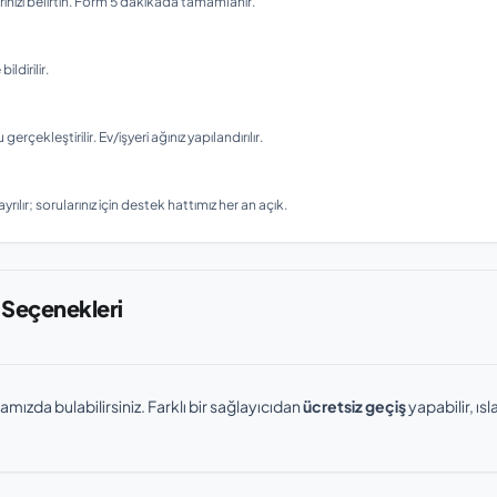
nizi belirtin. Form 5 dakikada tamamlanır.
ldirilir.
ekleştirilir. Ev/işyeri ağınız yapılandırılır.
rılır; sorularınız için destek hattımız her an açık.
 Seçenekleri
amızda bulabilirsiniz. Farklı bir sağlayıcıdan
ücretsiz geçiş
yapabilir, ı