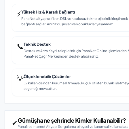
⚡
Yüksek Hız & Kararlı Bağlantı
PanaNet altyapısı; fiber, DSL ve kablosuz teknolojilerini birleştirerek
bağlantı sağlar. Ani hız düşüşleri ve kopukluklar yaşanmaz.
📞
Teknik Destek
Destek ve Arıza Kaydı talepleriniz için PanaNet Online İşlemlerd
PanaNet Çağrı Merkezinden destek alabilirsiniz.
💡
Ölçeklenebilir Çözümler
Ev kullanıcısından kurumsal firmaya, küçük ofisten büyük işletmey
seçeneği mevcuttur.
Gümüşhane şehrinde Kimler Kullanabilir?
✔
PanaNet İnternet Altyapı Sorgulama bireysel ve kurumsal kullanıcılar