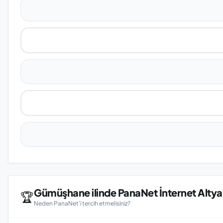
Gümüşhane ilinde PanaNet İnternet Altya
🏆
Neden PanaNet'i tercih etmelisiniz?