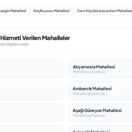
azgin Mahallesi̇
Keçi̇kuyusu Mahallesi̇
Dero Küçükkaracavi̇ran Mahallesi
Hizmeti Verilen Mahalleler
l bilgilere ulaşın.
Akçamezra Mahallesi̇
Mahalle sayfasını aç ›
Ambarcik Mahallesi̇
Mahalle sayfasını aç ›
Aşaği Güneyse Mahallesi̇
Mahalle sayfasını aç ›