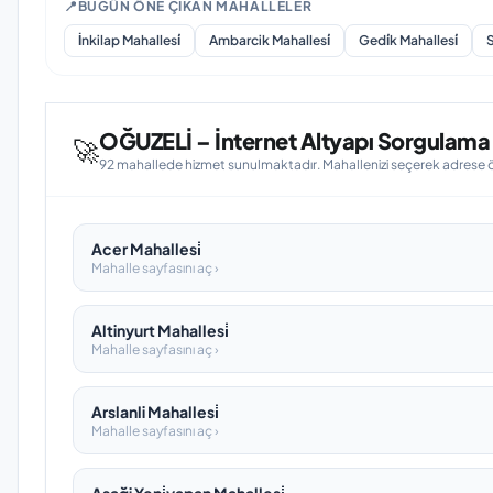
📍
BUGÜN ÖNE ÇIKAN MAHALLELER
İnkilap Mahallesi̇
Ambarcik Mahallesi̇
Gedi̇k Mahallesi̇
S
OĞUZELİ – İnternet Altyapı Sorgulama 
🚀
92 mahallede hizmet sunulmaktadır. Mahallenizi seçerek adrese öze
Acer Mahallesi̇
Mahalle sayfasını aç ›
Altinyurt Mahallesi̇
Mahalle sayfasını aç ›
Arslanli Mahallesi̇
Mahalle sayfasını aç ›