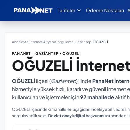
expand_more
Tarifeler
Ödeme Noktaları
A
Ana Sayfa
›
İnternet Altyapı Sorgulama
›
Gaziantep
›
OĞUZELİ
PANANET – GAZIANTEP / OĞUZELİ
OĞUZELİ
İnterne
OĞUZELİ
ilçesi (
Gaziantep
) ilinde
PanaNet İntern
hizmetiyle yüksek hızlı, kararlı ve güvenli internet
kullanıcıları ve işletmeler için
92 mahallede
aktif 
OĞUZELİ ilçesindeki mahalleleri aşağıdan inceleyebilir, adresi
sorgulayabilir ve
e-Devlet onaylı dijital başvurunuzu
anında oluş