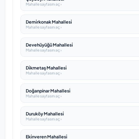
Mahalle sayfasını aç ›
Demi̇rkonak Mahallesi̇
Mahalle sayfasını aç ›
Devehüyüğü Mahallesi̇
Mahalle sayfasını aç ›
Di̇kmetaş Mahallesi̇
Mahalle sayfasını aç ›
Doğanpinar Mahallesi̇
Mahalle sayfasını aç ›
Duruköy Mahallesi̇
Mahalle sayfasını aç ›
Eki̇nveren Mahallesi̇