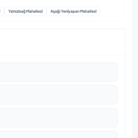
̇
Yalnizbağ Mahallesi̇
Aşaği Yeni̇yapan Mahallesi̇