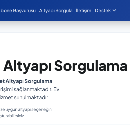
expand_more
bone Başvurusu
Altyapı Sorgula
İletişim
Destek
t Altyapı Sorgulama
et Altyapı Sorgulama
 erişimi sağlanmaktadır. Ev
hizmet sunulmaktadır.
nize uygun altyapı seçeneğini
turabilirsiniz.