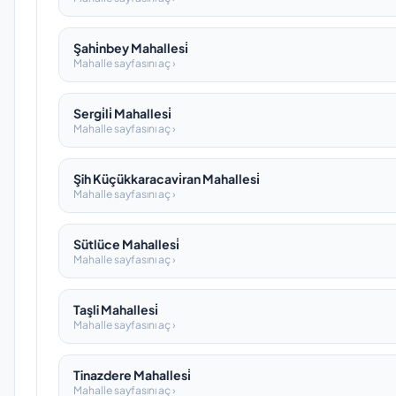
Şahi̇nbey Mahallesi̇
Mahalle sayfasını aç ›
Sergi̇li̇ Mahallesi̇
Mahalle sayfasını aç ›
Şih Küçükkaracavi̇ran Mahallesi̇
Mahalle sayfasını aç ›
Sütlüce Mahallesi̇
Mahalle sayfasını aç ›
Taşli Mahallesi̇
Mahalle sayfasını aç ›
Tinazdere Mahallesi̇
Mahalle sayfasını aç ›