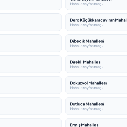
Mahalle sayfasını aç ›
Dero Küçükkaracavi̇ran Mahall
Mahalle sayfasını aç ›
Di̇beci̇k Mahallesi̇
Mahalle sayfasını aç ›
Di̇rekli̇ Mahallesi̇
Mahalle sayfasını aç ›
Dokuzyol Mahallesi̇
Mahalle sayfasını aç ›
Dutluca Mahallesi̇
Mahalle sayfasını aç ›
Ermi̇ş Mahallesi̇