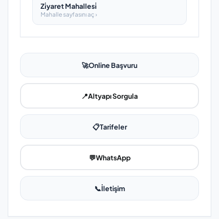
Zi̇yaret Mahallesi̇
Mahalle sayfasını aç ›
🚀
Online Başvuru
📍
Altyapı Sorgula
📋
Tarifeler
💬
WhatsApp
📞
İletişim