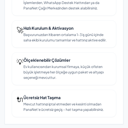
İşlemlerden, WhatsApp Destek Hattından ya da
PanaNet Çağrı Merkezinden destek alabilirsiniz.
🚀
Hızlı Kurulum & Aktivasyon
Başvurunuzdan itibaren ortalama 1–3 iş günü içinde
saha ekibi kurulumu tamamlar ve hattınız aktive edilir.
💡
Ölçeklenebilir Çözümler
Ev kullanıcısından kurumsal firmaya, küçük ofisten
büyük işletmeye her ölçeğe uygun paket ve altyapı
seçeneği mevcuttur.
🔌
Ücretsiz Hat Taşıma
Mevcut hattınızı iptal etmeden ve kesinti olmadan
PanaNet'e ücretsiz geçiş – hat taşıma yapabilirsiniz.