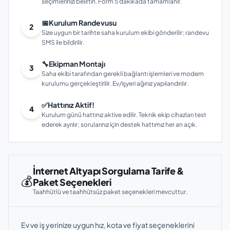
seçimlerinizi belirtin. Form 5 dakikada tamamlanır.
📅
Kurulum Randevusu
2
Size uygun bir tarihte saha kurulum ekibi gönderilir; randevu
SMS ile bildirilir.
🔧
Ekipman Montajı
3
Saha ekibi tarafından gerekli bağlantı işlemleri ve modem
kurulumu gerçekleştirilir. Ev/işyeri ağınız yapılandırılır.
✅
Hattınız Aktif!
4
Kurulum günü hattınız aktive edilir. Teknik ekip cihazları test
ederek ayrılır; sorularınız için destek hattımız her an açık.
İnternet Altyapı Sorgulama Tarife &
💰
Paket Seçenekleri
Taahhütlü ve taahhütsüz paket seçenekleri mevcuttur.
Ev ve iş yerinize uygun hız, kota ve fiyat seçeneklerini