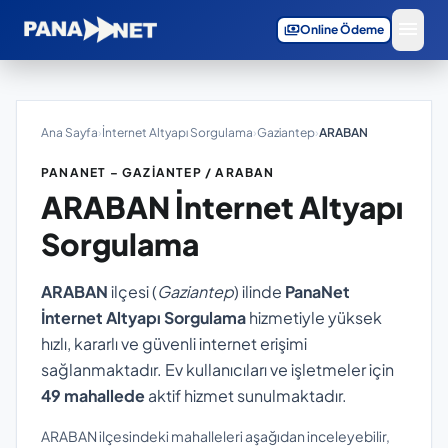
menu
payments
Online Ödeme
Ana Sayfa
›
İnternet Altyapı Sorgulama
›
Gaziantep
›
ARABAN
PANANET – GAZIANTEP / ARABAN
ARABAN
İnternet Altyapı
Sorgulama
ARABAN
ilçesi (
Gaziantep
) ilinde
PanaNet
İnternet Altyapı Sorgulama
hizmetiyle yüksek
hızlı, kararlı ve güvenli internet erişimi
sağlanmaktadır. Ev kullanıcıları ve işletmeler için
49 mahallede
aktif hizmet sunulmaktadır.
ARABAN ilçesindeki mahalleleri aşağıdan inceleyebilir,