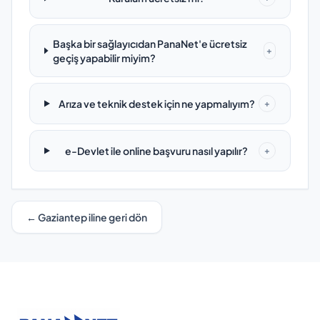
Başka bir sağlayıcıdan PanaNet'e ücretsiz
+
geçiş yapabilir miyim?
Arıza ve teknik destek için ne yapmalıyım?
+
e-Devlet ile online başvuru nasıl yapılır?
+
← Gaziantep iline geri dön