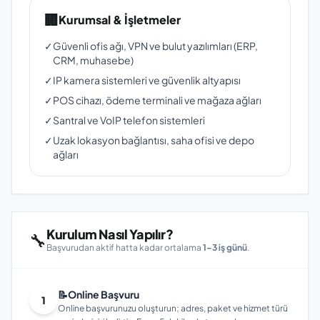
🏢
Kurumsal & İşletmeler
✓
Güvenli ofis ağı, VPN ve bulut yazılımları (ERP,
CRM, muhasebe)
✓
IP kamera sistemleri ve güvenlik altyapısı
✓
POS cihazı, ödeme terminali ve mağaza ağları
✓
Santral ve VoIP telefon sistemleri
✓
Uzak lokasyon bağlantısı, saha ofisi ve depo
ağları
Kurulum Nasıl Yapılır?
🔧
Başvurudan aktif hatta kadar ortalama
1–3 iş günü
.
📝
Online Başvuru
1
Online başvurunuzu oluşturun; adres, paket ve hizmet türü