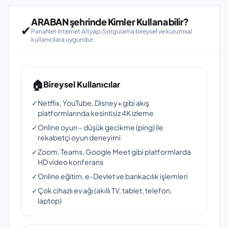
ARABAN şehrinde Kimler Kullanabilir?
✔
PanaNet İnternet Altyapı Sorgulama bireysel ve kurumsal
kullanıcılara uygundur.
🏠
Bireysel Kullanıcılar
✓
Netflix, YouTube, Disney+ gibi akış
platformlarında kesintisiz 4K izleme
✓
Online oyun – düşük gecikme (ping) ile
rekabetçi oyun deneyimi
✓
Zoom, Teams, Google Meet gibi platformlarda
HD video konferans
✓
Online eğitim, e-Devlet ve bankacılık işlemleri
✓
Çok cihazlı ev ağı (akıllı TV, tablet, telefon,
laptop)