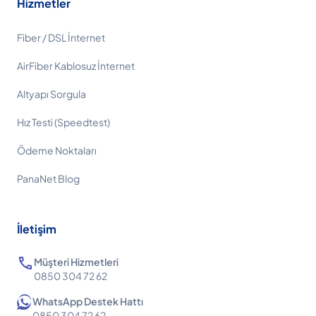
Hizmetler
Fiber / DSL İnternet
AirFiber Kablosuz İnternet
Altyapı Sorgula
Hız Testi (Speedtest)
Ödeme Noktaları
PanaNet Blog
İletişim
call
Müşteri Hizmetleri
0850 304 72 62
WhatsApp Destek Hattı
0850 304 72 62