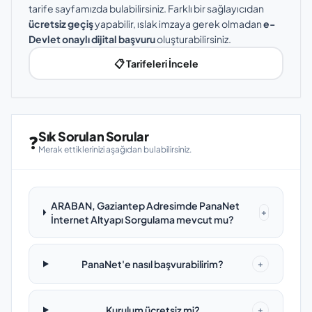
tarife sayfamızda bulabilirsiniz. Farklı bir sağlayıcıdan
ücretsiz geçiş
yapabilir, ıslak imzaya gerek olmadan
e-
Devlet onaylı dijital başvuru
oluşturabilirsiniz.
📋 Tarifeleri İncele
Sık Sorulan Sorular
❓
Merak ettiklerinizi aşağıdan bulabilirsiniz.
ARABAN, Gaziantep Adresimde PanaNet
+
İnternet Altyapı Sorgulama mevcut mu?
PanaNet'e nasıl başvurabilirim?
+
Kurulum ücretsiz mi?
+