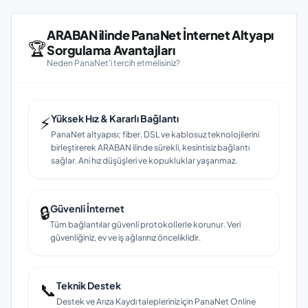
ARABAN ilinde PanaNet İnternet Altyapı
🏆
Sorgulama Avantajları
Neden PanaNet'i tercih etmelisiniz?
⚡
Yüksek Hız & Kararlı Bağlantı
PanaNet altyapısı; fiber, DSL ve kablosuz teknolojilerini
birleştirerek ARABAN ilinde sürekli, kesintisiz bağlantı
sağlar. Ani hız düşüşleri ve kopukluklar yaşanmaz.
🔒
Güvenli İnternet
Tüm bağlantılar güvenli protokollerle korunur. Veri
güvenliğiniz, ev ve iş ağlarınız önceliklidir.
📞
Teknik Destek
Destek ve Arıza Kaydı talepleriniz için PanaNet Online