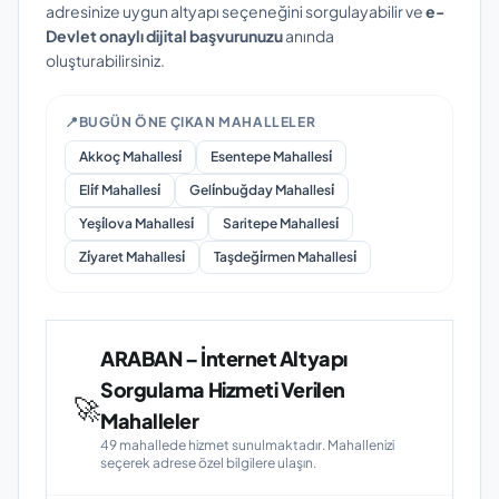
adresinize uygun altyapı seçeneğini sorgulayabilir ve
e-
Devlet onaylı dijital başvurunuzu
anında
oluşturabilirsiniz.
📍
BUGÜN ÖNE ÇIKAN MAHALLELER
Akkoç Mahallesi̇
Esentepe Mahallesi̇
Eli̇f Mahallesi̇
Geli̇nbuğday Mahallesi̇
Yeşi̇lova Mahallesi̇
Saritepe Mahallesi̇
Zi̇yaret Mahallesi̇
Taşdeği̇rmen Mahallesi̇
ARABAN – İnternet Altyapı
Sorgulama Hizmeti Verilen
🚀
Mahalleler
49 mahallede hizmet sunulmaktadır. Mahallenizi
seçerek adrese özel bilgilere ulaşın.