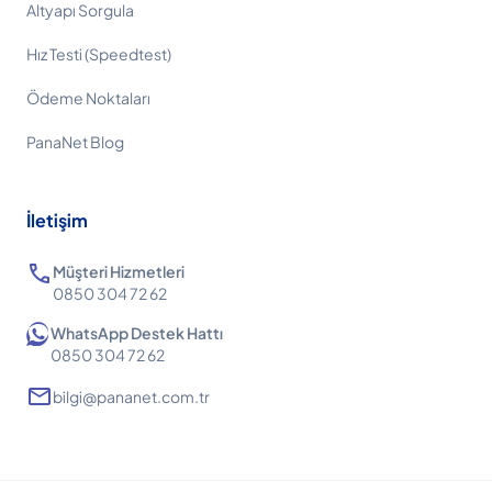
Altyapı Sorgula
Hız Testi (Speedtest)
Ödeme Noktaları
PanaNet Blog
İletişim
call
Müşteri Hizmetleri
0850 304 72 62
WhatsApp Destek Hattı
0850 304 72 62
mail
bilgi@pananet.com.tr