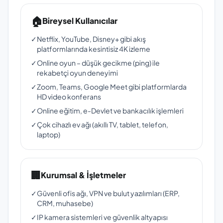
🏠
Bireysel Kullanıcılar
✓
Netflix, YouTube, Disney+ gibi akış
platformlarında kesintisiz 4K izleme
✓
Online oyun – düşük gecikme (ping) ile
rekabetçi oyun deneyimi
✓
Zoom, Teams, Google Meet gibi platformlarda
HD video konferans
✓
Online eğitim, e-Devlet ve bankacılık işlemleri
✓
Çok cihazlı ev ağı (akıllı TV, tablet, telefon,
laptop)
🏢
Kurumsal & İşletmeler
✓
Güvenli ofis ağı, VPN ve bulut yazılımları (ERP,
CRM, muhasebe)
✓
IP kamera sistemleri ve güvenlik altyapısı