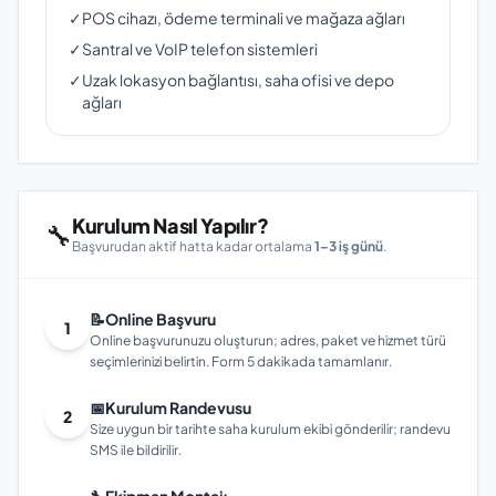
✓
POS cihazı, ödeme terminali ve mağaza ağları
✓
Santral ve VoIP telefon sistemleri
✓
Uzak lokasyon bağlantısı, saha ofisi ve depo
ağları
Kurulum Nasıl Yapılır?
🔧
Başvurudan aktif hatta kadar ortalama
1–3 iş günü
.
📝
Online Başvuru
1
Online başvurunuzu oluşturun; adres, paket ve hizmet türü
seçimlerinizi belirtin. Form 5 dakikada tamamlanır.
📅
Kurulum Randevusu
2
Size uygun bir tarihte saha kurulum ekibi gönderilir; randevu
SMS ile bildirilir.