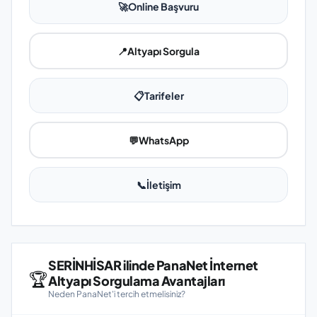
🚀
Online Başvuru
📍
Altyapı Sorgula
📋
Tarifeler
💬
WhatsApp
📞
İletişim
SERİNHİSAR ilinde PanaNet İnternet
🏆
Altyapı Sorgulama Avantajları
Neden PanaNet'i tercih etmelisiniz?