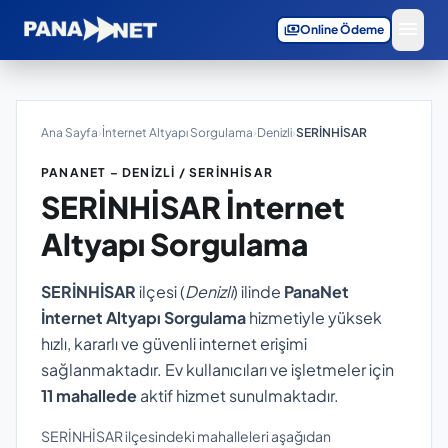
menu
payments
Online Ödeme
Ana Sayfa
›
İnternet Altyapı Sorgulama
›
Denizli
›
SERİNHİSAR
PANANET – DENIZLI / SERİNHİSAR
SERİNHİSAR
İnternet
Altyapı Sorgulama
SERİNHİSAR
ilçesi (
Denizli
) ilinde
PanaNet
İnternet Altyapı Sorgulama
hizmetiyle yüksek
hızlı, kararlı ve güvenli internet erişimi
sağlanmaktadır. Ev kullanıcıları ve işletmeler için
11 mahallede
aktif hizmet sunulmaktadır.
SERİNHİSAR ilçesindeki mahalleleri aşağıdan