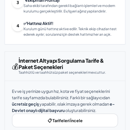
🔧
Ekipman Montajı
3
Saha ekibi tarafından gerekli bağlantı işlemleri ve modem
kurulumu gerçekleştirilir. Ev/işyeri ağınız yapılandırılır.
✅
Hattınız Aktif!
4
Kurulum günü hattınız aktive edilir. Teknik ekip cihazları test
ederek ayrılır; sorularınız için destek hattımız her an açık.
İnternet Altyapı Sorgulama Tarife &
💰
Paket Seçenekleri
Taahhütlü ve taahhütsüz paket seçenekleri mevcuttur.
Ev ve iş yerinize uygun hız, kota ve fiyat seçeneklerini
tarife sayfamızda bulabilirsiniz. Farklı bir sağlayıcıdan
ücretsiz geçiş
yapabilir, ıslak imzaya gerek olmadan
e-
Devlet onaylı dijital başvuru
oluşturabilirsiniz.
📋 Tarifeleri İncele