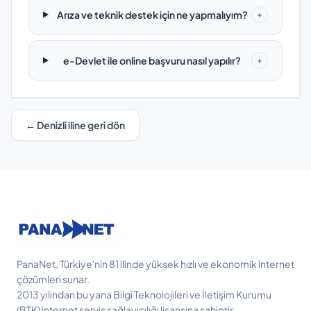
Arıza ve teknik destek için ne yapmalıyım?
+
e-Devlet ile online başvuru nasıl yapılır?
+
← Denizli iline geri dön
PanaNet, Türkiye'nin 81 ilinde yüksek hızlı ve ekonomik internet
çözümleri sunar.
2013 yılından bu yana Bilgi Teknolojileri ve İletişim Kurumu
(BTK) internet servis sağlayıcılığı lisansına sahiptir.