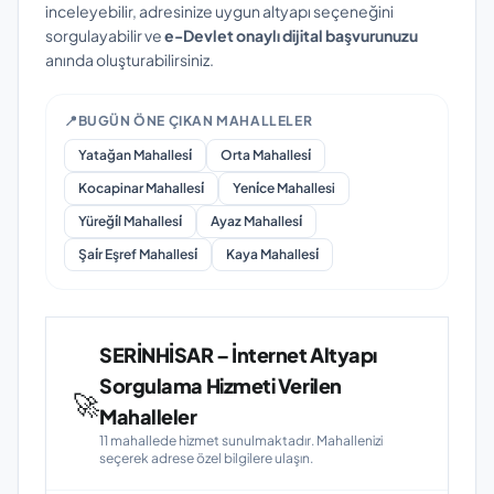
inceleyebilir, adresinize uygun altyapı seçeneğini
sorgulayabilir ve
e-Devlet onaylı dijital başvurunuzu
anında oluşturabilirsiniz.
📍
BUGÜN ÖNE ÇIKAN MAHALLELER
Yatağan Mahallesi̇
Orta Mahallesi̇
Kocapinar Mahallesi̇
Yeni̇ce Mahallesi
Yüreği̇l Mahallesi̇
Ayaz Mahallesi̇
Şai̇r Eşref Mahallesi̇
Kaya Mahallesi̇
SERİNHİSAR – İnternet Altyapı
Sorgulama Hizmeti Verilen
🚀
Mahalleler
11 mahallede hizmet sunulmaktadır. Mahallenizi
seçerek adrese özel bilgilere ulaşın.