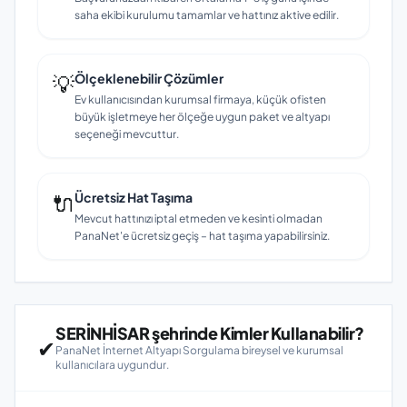
saha ekibi kurulumu tamamlar ve hattınız aktive edilir.
💡
Ölçeklenebilir Çözümler
Ev kullanıcısından kurumsal firmaya, küçük ofisten
büyük işletmeye her ölçeğe uygun paket ve altyapı
seçeneği mevcuttur.
🔌
Ücretsiz Hat Taşıma
Mevcut hattınızı iptal etmeden ve kesinti olmadan
PanaNet'e ücretsiz geçiş – hat taşıma yapabilirsiniz.
SERİNHİSAR şehrinde Kimler Kullanabilir?
✔
PanaNet İnternet Altyapı Sorgulama bireysel ve kurumsal
kullanıcılara uygundur.