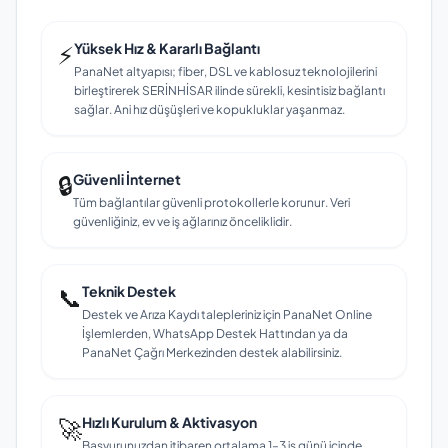
⚡
Yüksek Hız & Kararlı Bağlantı
PanaNet altyapısı; fiber, DSL ve kablosuz teknolojilerini
birleştirerek SERİNHİSAR ilinde sürekli, kesintisiz bağlantı
sağlar. Ani hız düşüşleri ve kopukluklar yaşanmaz.
🔒
Güvenli İnternet
Tüm bağlantılar güvenli protokollerle korunur. Veri
güvenliğiniz, ev ve iş ağlarınız önceliklidir.
📞
Teknik Destek
Destek ve Arıza Kaydı talepleriniz için PanaNet Online
İşlemlerden, WhatsApp Destek Hattından ya da
PanaNet Çağrı Merkezinden destek alabilirsiniz.
🚀
Hızlı Kurulum & Aktivasyon
Başvurunuzdan itibaren ortalama 1–3 iş günü içinde