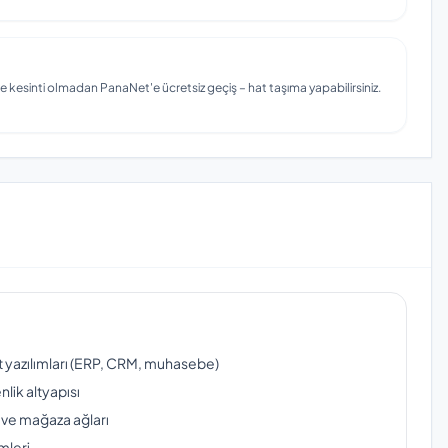
e kesinti olmadan PanaNet'e ücretsiz geçiş – hat taşıma yapabilirsiniz.
ut yazılımları (ERP, CRM, muhasebe)
lik altyapısı
 ve mağaza ağları
mleri