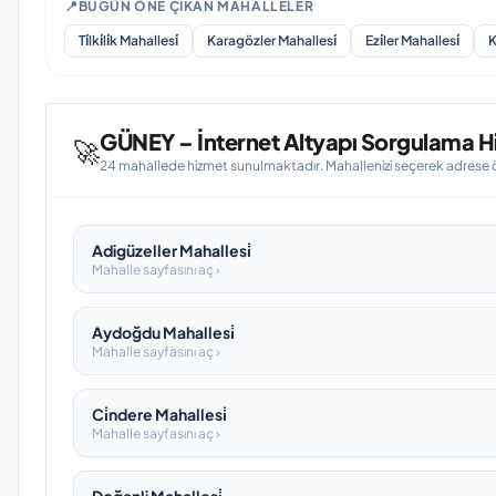
📍
BUGÜN ÖNE ÇIKAN MAHALLELER
Ti̇lki̇li̇k Mahallesi̇
Karagözler Mahallesi̇
Ezi̇ler Mahallesi̇
K
GÜNEY – İnternet Altyapı Sorgulama Hi
🚀
24 mahallede hizmet sunulmaktadır. Mahallenizi seçerek adrese öze
Adigüzeller Mahallesi̇
Mahalle sayfasını aç ›
Aydoğdu Mahallesi̇
Mahalle sayfasını aç ›
Ci̇ndere Mahallesi̇
Mahalle sayfasını aç ›