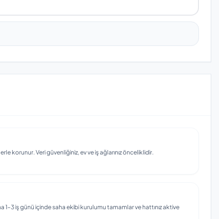
e korunur. Veri güvenliğiniz, ev ve iş ağlarınız önceliklidir.
 1–3 iş günü içinde saha ekibi kurulumu tamamlar ve hattınız aktive