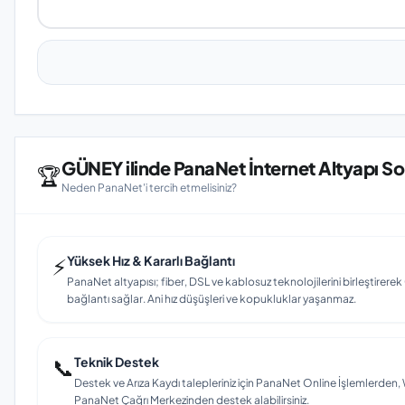
GÜNEY ilinde PanaNet İnternet Altyapı So
🏆
Neden PanaNet'i tercih etmelisiniz?
⚡
Yüksek Hız & Kararlı Bağlantı
PanaNet altyapısı; fiber, DSL ve kablosuz teknolojilerini birleştirerek 
bağlantı sağlar. Ani hız düşüşleri ve kopukluklar yaşanmaz.
📞
Teknik Destek
Destek ve Arıza Kaydı talepleriniz için PanaNet Online İşlemlerd
PanaNet Çağrı Merkezinden destek alabilirsiniz.