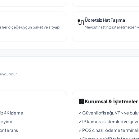
🔌
Ücretsiz Hat Taşıma
e her ölçeğe uygun paket ve altyapı
Mevcut hattınızı iptal etmeden v
a uygundur.
🏢
Kurumsal & İşletmeler
siz 4K izleme
✓
Güvenli ofis ağı, VPN ve bul
neyimi
✓
IP kamera sistemleri ve güven
konferans
✓
POS cihazı, ödeme terminali
✓
Santral ve VoIP telefon siste