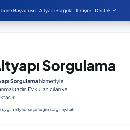
expand_more
bone Başvurusu
Altyapı Sorgula
İletişim
Destek
Altyapı Sorgulama
tyapı Sorgulama
hizmetiyle
anmaktadır. Ev kullanıcıları ve
ktadır.
e uygun altyapı seçeneğini sorgulayabilir