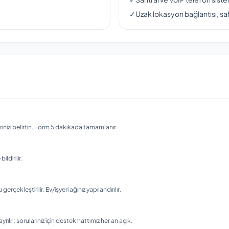
✓
Uzak lokasyon bağlantısı, sah
nizi belirtin. Form 5 dakikada tamamlanır.
ldirilir.
ekleştirilir. Ev/işyeri ağınız yapılandırılır.
rılır; sorularınız için destek hattımız her an açık.