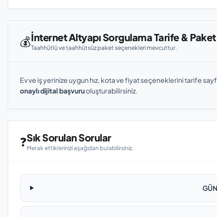
İnternet Altyapı Sorgulama Tarife & Paket
💰
Taahhütlü ve taahhütsüz paket seçenekleri mevcuttur.
Ev ve iş yerinize uygun hız, kota ve fiyat seçeneklerini tarife sayf
onaylı dijital başvuru
oluşturabilirsiniz.
Sık Sorulan Sorular
❓
Merak ettiklerinizi aşağıdan bulabilirsiniz.
GÜNE