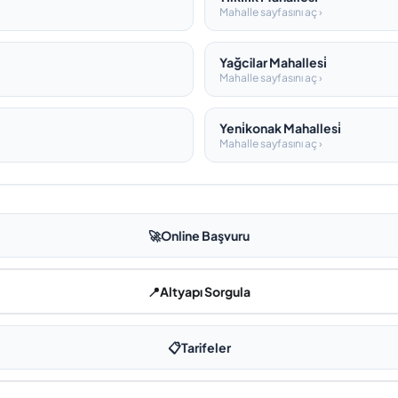
Mahalle sayfasını aç ›
Yağcilar Mahallesi̇
Mahalle sayfasını aç ›
Yeni̇konak Mahallesi̇
Mahalle sayfasını aç ›
🚀
Online Başvuru
📍
Altyapı Sorgula
📋
Tarifeler