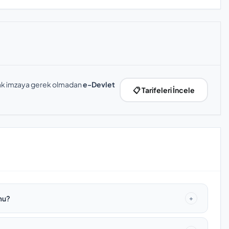
slak imzaya gerek olmadan
e-Devlet
📋 Tarifeleri İncele
mu?
+