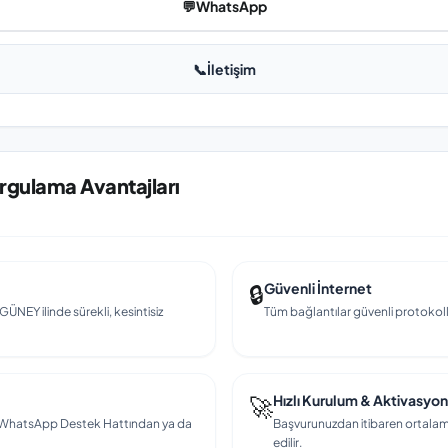
💬
WhatsApp
📞
İletişim
rgulama Avantajları
🔒
Güvenli İnternet
GÜNEY ilinde sürekli, kesintisiz
Tüm bağlantılar güvenli protokollerl
🚀
Hızlı Kurulum & Aktivasyon
en, WhatsApp Destek Hattından ya da
Başvurunuzdan itibaren ortalama
edilir.