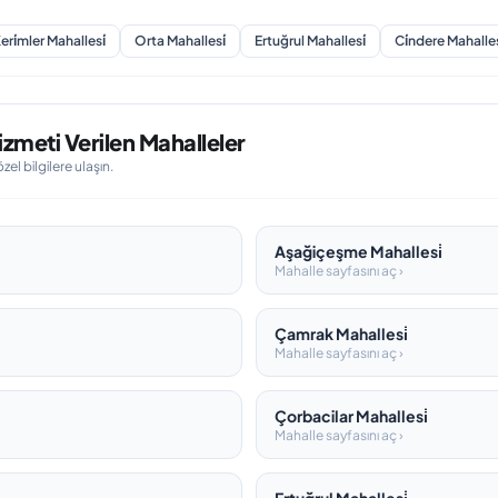
eri̇mler Mahallesi̇
Orta Mahallesi̇
Ertuğrul Mahallesi̇
Ci̇ndere Mahalles
zmeti Verilen Mahalleler
l bilgilere ulaşın.
Aşağiçeşme Mahallesi̇
Mahalle sayfasını aç ›
Çamrak Mahallesi̇
Mahalle sayfasını aç ›
Çorbacilar Mahallesi̇
Mahalle sayfasını aç ›