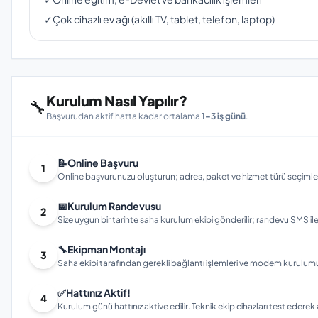
✓
Çok cihazlı ev ağı (akıllı TV, tablet, telefon, laptop)
Kurulum Nasıl Yapılır?
🔧
Başvurudan aktif hatta kadar ortalama
1–3 iş günü
.
📝
Online Başvuru
1
Online başvurunuzu oluşturun; adres, paket ve hizmet türü seçimleri
📅
Kurulum Randevusu
2
Size uygun bir tarihte saha kurulum ekibi gönderilir; randevu SMS ile bi
🔧
Ekipman Montajı
3
Saha ekibi tarafından gerekli bağlantı işlemleri ve modem kurulumu gerç
✅
Hattınız Aktif!
4
Kurulum günü hattınız aktive edilir. Teknik ekip cihazları test ederek ay