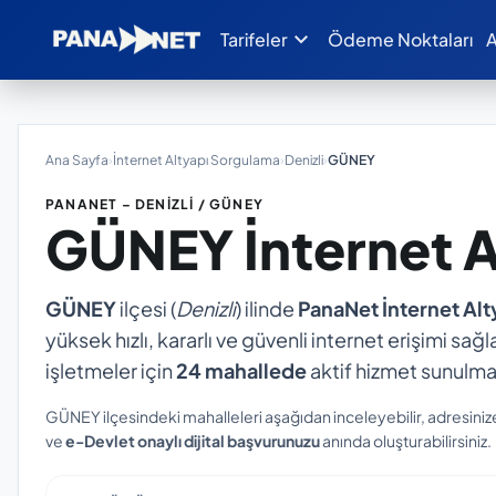
expand_more
Tarifeler
Ödeme Noktaları
A
Ana Sayfa
›
İnternet Altyapı Sorgulama
›
Denizli
›
GÜNEY
PANANET – DENIZLI / GÜNEY
GÜNEY
İnternet 
GÜNEY
ilçesi (
Denizli
) ilinde
PanaNet İnternet Al
yüksek hızlı, kararlı ve güvenli internet erişimi sağl
işletmeler için
24 mahallede
aktif hizmet sunulma
GÜNEY ilçesindeki mahalleleri aşağıdan inceleyebilir, adresiniz
ve
e-Devlet onaylı dijital başvurunuzu
anında oluşturabilirsiniz.