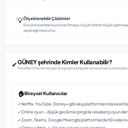
💡
Ölçeklenebilir Çözümler
Ev kullanıcısından kurumsal firmaya, küçük ofisten büyük işletmey
seçeneği mevcuttur.
GÜNEY şehrinde Kimler Kullanabilir?
✔
PanaNet İnternet Altyapı Sorgulama bireysel ve kurumsal kullanıcılar
🏠
Bireysel Kullanıcılar
✓
Netflix, YouTube, Disney+ gibi akış platformlarında kesinti
✓
Online oyun – düşük gecikme (ping) ile rekabetçi oyun de
✓
Zoom, Teams, Google Meet gibi platformlarda HD video 
✓
Online eğitim, e-Devlet ve bankacılık işlemleri