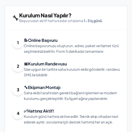
Kurulum Nasıl Yapılır?
🔧
Başvurudan aktif hatta kadar ortalama
1–3 iş günü
.
📝
Online Başvuru
1
Online başvurunuzu oluşturun; adres, paket ve hizmet türü
seçimlerinizi belirtin. Form 5 dakikada tamamlanır.
📅
Kurulum Randevusu
2
Size uygun bir tarihte saha kurulum ekibi gönderilir; randevu
SMS ile bildirilir.
🔧
Ekipman Montajı
3
Saha ekibi tarafından gerekli bağlantı işlemleri ve modem
kurulumu gerçekleştirilir. Ev/işyeri ağınız yapılandırılır.
✅
Hattınız Aktif!
4
Kurulum günü hattınız aktive edilir. Teknik ekip cihazları test
ederek ayrılır; sorularınız için destek hattımız her an açık.