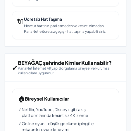
🔌
Ücretsiz Hat Taşıma
Mevcut hattınızı iptal etmeden ve kesinti olmadan
PanaNet'e ücretsiz geçiş – hat taşıma yapabilirsiniz.
BEYAĞAÇ şehrinde Kimler Kullanabilir?
✔
PanaNet İnternet Altyapı Sorgulama bireysel ve kurumsal
kullanıcılara uygundur.
🏠
Bireysel Kullanıcılar
✓
Netflix, YouTube, Disney+ gibi akış
platformlarında kesintisiz 4K izleme
✓
Online oyun – düşük gecikme (ping) ile
rekabetçi oyun deneyimi