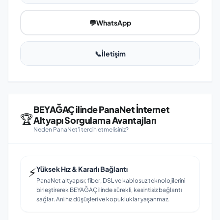
💬
WhatsApp
📞
İletişim
BEYAĞAÇ ilinde PanaNet İnternet
🏆
Altyapı Sorgulama Avantajları
Neden PanaNet'i tercih etmelisiniz?
⚡
Yüksek Hız & Kararlı Bağlantı
PanaNet altyapısı; fiber, DSL ve kablosuz teknolojilerini
birleştirerek BEYAĞAÇ ilinde sürekli, kesintisiz bağlantı
sağlar. Ani hız düşüşleri ve kopukluklar yaşanmaz.