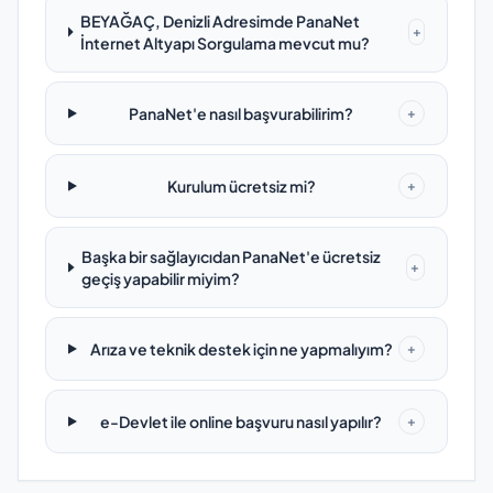
BEYAĞAÇ, Denizli Adresimde PanaNet
+
İnternet Altyapı Sorgulama mevcut mu?
PanaNet'e nasıl başvurabilirim?
+
Kurulum ücretsiz mi?
+
Başka bir sağlayıcıdan PanaNet'e ücretsiz
+
geçiş yapabilir miyim?
Arıza ve teknik destek için ne yapmalıyım?
+
e-Devlet ile online başvuru nasıl yapılır?
+