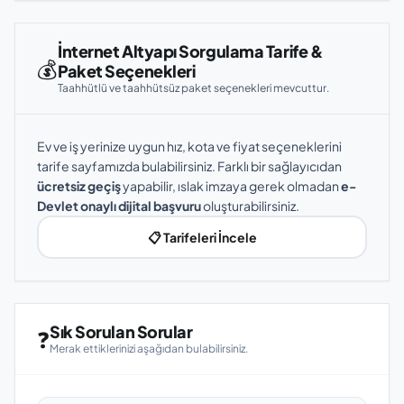
İnternet Altyapı Sorgulama Tarife &
💰
Paket Seçenekleri
Taahhütlü ve taahhütsüz paket seçenekleri mevcuttur.
Ev ve iş yerinize uygun hız, kota ve fiyat seçeneklerini
tarife sayfamızda bulabilirsiniz. Farklı bir sağlayıcıdan
ücretsiz geçiş
yapabilir, ıslak imzaya gerek olmadan
e-
Devlet onaylı dijital başvuru
oluşturabilirsiniz.
📋 Tarifeleri İncele
Sık Sorulan Sorular
❓
Merak ettiklerinizi aşağıdan bulabilirsiniz.