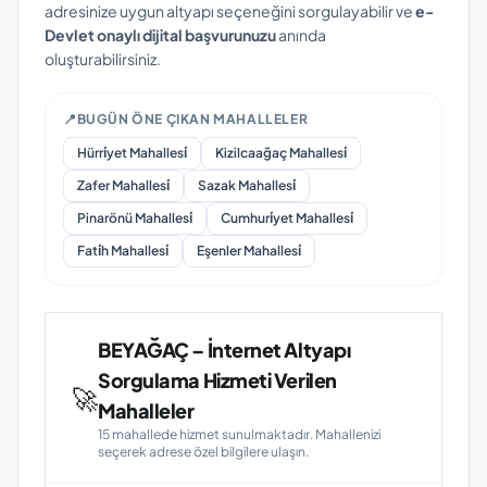
adresinize uygun altyapı seçeneğini sorgulayabilir ve
e-
Devlet onaylı dijital başvurunuzu
anında
oluşturabilirsiniz.
📍
BUGÜN ÖNE ÇIKAN MAHALLELER
Hürri̇yet Mahallesi̇
Kizilcaağaç Mahallesi̇
Zafer Mahallesi̇
Sazak Mahallesi̇
Pinarönü Mahallesi̇
Cumhuri̇yet Mahallesi̇
Fati̇h Mahallesi̇
Eşenler Mahallesi̇
BEYAĞAÇ – İnternet Altyapı
Sorgulama Hizmeti Verilen
🚀
Mahalleler
15 mahallede hizmet sunulmaktadır. Mahallenizi
seçerek adrese özel bilgilere ulaşın.