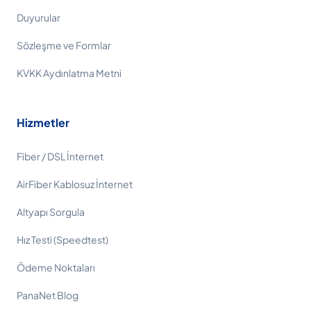
Duyurular
Sözleşme ve Formlar
KVKK Aydınlatma Metni
Hizmetler
Fiber / DSL İnternet
AirFiber Kablosuz İnternet
Altyapı Sorgula
Hız Testi (Speedtest)
Ödeme Noktaları
PanaNet Blog