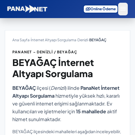
menu
payments
Online Ödeme
Ana Sayfa
›
İnternet Altyapı Sorgulama
›
Denizli
›
BEYAĞAÇ
PANANET – DENIZLI / BEYAĞAÇ
BEYAĞAÇ
İnternet
Altyapı Sorgulama
BEYAĞAÇ
ilçesi (
Denizli
) ilinde
PanaNet İnternet
Altyapı Sorgulama
hizmetiyle yüksek hızlı, kararlı
ve güvenli internet erişimi sağlanmaktadır. Ev
kullanıcıları ve işletmeler için
15 mahallede
aktif
hizmet sunulmaktadır.
BEYAĞAÇ ilçesindeki mahalleleri aşağıdan inceleyebilir,