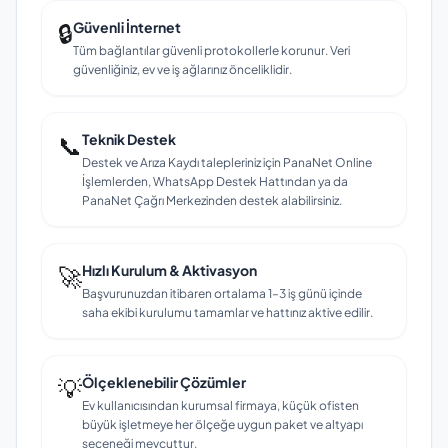
🔒
Güvenli İnternet
Tüm bağlantılar güvenli protokollerle korunur. Veri
güvenliğiniz, ev ve iş ağlarınız önceliklidir.
📞
Teknik Destek
Destek ve Arıza Kaydı talepleriniz için PanaNet Online
İşlemlerden, WhatsApp Destek Hattından ya da
PanaNet Çağrı Merkezinden destek alabilirsiniz.
🚀
Hızlı Kurulum & Aktivasyon
Başvurunuzdan itibaren ortalama 1–3 iş günü içinde
saha ekibi kurulumu tamamlar ve hattınız aktive edilir.
💡
Ölçeklenebilir Çözümler
Ev kullanıcısından kurumsal firmaya, küçük ofisten
büyük işletmeye her ölçeğe uygun paket ve altyapı
seçeneği mevcuttur.