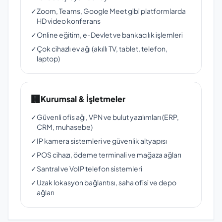
✓
Zoom, Teams, Google Meet gibi platformlarda
HD video konferans
✓
Online eğitim, e-Devlet ve bankacılık işlemleri
✓
Çok cihazlı ev ağı (akıllı TV, tablet, telefon,
laptop)
🏢
Kurumsal & İşletmeler
✓
Güvenli ofis ağı, VPN ve bulut yazılımları (ERP,
CRM, muhasebe)
✓
IP kamera sistemleri ve güvenlik altyapısı
✓
POS cihazı, ödeme terminali ve mağaza ağları
✓
Santral ve VoIP telefon sistemleri
✓
Uzak lokasyon bağlantısı, saha ofisi ve depo
ağları