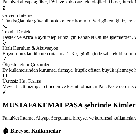
PanaNet altyapısı; fiber, DSL ve kablosuz teknolojilerini birleştir
🔒
Güvenli İnternet
Tüm bağlantılar güvenli protokollerle korunur. Veri güvenliğiniz, ev ve 
📞
Teknik Destek
Destek ve Arıza Kaydı talepleriniz için PanaNet Online İşlemlerden,
🚀
Hızlı Kurulum & Aktivasyon
Başvurunuzdan itibaren ortalama 1–3 iş günü içinde saha ekibi kurulum
💡
Ölçeklenebilir Çözümler
Ev kullanıcısından kurumsal firmaya, küçük ofisten büyük işletmeye h
🔌
Ücretsiz Hat Taşıma
Mevcut hattınızı iptal etmeden ve kesinti olmadan PanaNet'e ücretsiz g
✔
MUSTAFAKEMALPAŞA şehrinde Kimler K
PanaNet İnternet Altyapı Sorgulama bireysel ve kurumsal kullanıcılar
🏠
Bireysel Kullanıcılar