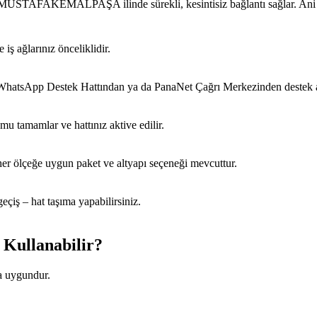
erek MUSTAFAKEMALPAŞA ilinde sürekli, kesintisiz bağlantı sağlar. Ani
iş ağlarınız önceliklidir.
 WhatsApp Destek Hattından ya da PanaNet Çağrı Merkezinden destek al
u tamamlar ve hattınız aktive edilir.
er ölçeğe uygun paket ve altyapı seçeneği mevcuttur.
eçiş – hat taşıma yapabilirsiniz.
ullanabilir?
a uygundur.