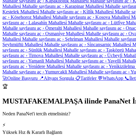
Mahalle sayfasını aç ›
Kapaklioluk Mahallesi̇
Mahalle sayfasını aç ›
K
Mahallesi̇
Mahalle sayfasını aç ›
Karapinar Mahallesi̇
Mahalle sayfasın
Kestelek Mahallesi̇
Mahalle sayfasını aç ›
Ki̇lli̇k Mahallesi̇
Mahalle say
aç ›
Kösehoroz Mahallesi̇
Mahalle sayfasını aç ›
Kosova Mahallesi̇
Ma
sayfasını aç ›
Lalaşahi̇n Mahallesi̇
Mahalle sayfasını aç ›
Lütfi̇ye Mahal
Mahalle sayfasını aç ›
Ömeralti Mahallesi̇
Mahalle sayfasını aç ›
Onaç 
Mahalle sayfasını aç ›
Osmani̇ye Mahallesi̇
Mahalle sayfasını aç ›
Ovaa
Mahallesi̇
Mahalle sayfasını aç ›
Şehri̇man Mahallesi̇
Mahalle sayfasın
Şeyhmüftü Mahallesi̇
Mahalle sayfasını aç ›
Si̇ncansarniç Mahallesi̇
M
sayfasını aç ›
Sünlük Mahallesi̇
Mahalle sayfasını aç ›
Taşköprü Mahall
sayfasını aç ›
Tirnova Mahallesi̇
Mahalle sayfasını aç ›
Üçbeyli̇ Mahall
sayfasını aç ›
Yamanli Mahallesi̇
Mahalle sayfasını aç ›
Yavelli̇ Mahalle
sayfasını aç ›
Yeni̇dere Mahallesi̇
Mahalle sayfasını aç ›
Yeni̇kizilelma
Mahalle sayfasını aç ›
Yumurcakli Mahallesi̇
Mahalle sayfasını aç ›
Yu
🚀
Online Başvuru
📍
Altyapı Sorgula
📋
Tarifeler
💬
WhatsApp
📞
İle
🏆
MUSTAFAKEMALPAŞA ilinde PanaNet İnte
Neden PanaNet'i tercih etmelisiniz?
⚡
Yüksek Hız & Kararlı Bağlantı