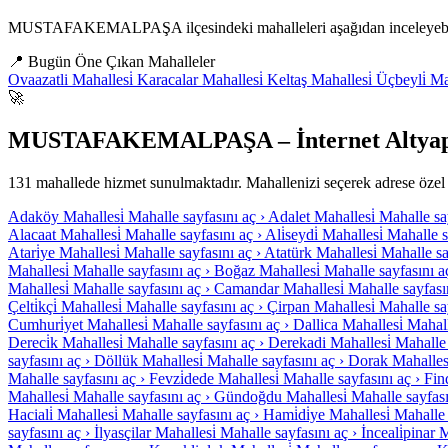
MUSTAFAKEMALPAŞA ilçesindeki mahalleleri aşağıdan inceleyebilir,
📍
Bugün Öne Çıkan Mahalleler
Ovaazatli Mahallesi̇
Karacalar Mahallesi̇
Keltaş Mahallesi̇
Üçbeyli̇ Ma
🚀
MUSTAFAKEMALPAŞA – İnternet Altyapı 
131 mahallede hizmet sunulmaktadır. Mahallenizi seçerek adrese özel b
Adaköy Mahallesi̇
Mahalle sayfasını aç ›
Adalet Mahallesi̇
Mahalle say
Alacaat Mahallesi̇
Mahalle sayfasını aç ›
Ali̇seydi̇ Mahallesi̇
Mahalle s
Atari̇ye Mahallesi̇
Mahalle sayfasını aç ›
Atatürk Mahallesi̇
Mahalle sa
Mahallesi̇
Mahalle sayfasını aç ›
Boğaz Mahallesi̇
Mahalle sayfasını a
Mahallesi̇
Mahalle sayfasını aç ›
Camandar Mahallesi̇
Mahalle sayfasın
Çelti̇kçi̇ Mahallesi̇
Mahalle sayfasını aç ›
Çirpan Mahallesi̇
Mahalle say
Cumhuri̇yet Mahallesi̇
Mahalle sayfasını aç ›
Dallica Mahallesi̇
Mahall
Dereci̇k Mahallesi̇
Mahalle sayfasını aç ›
Derekadi Mahallesi̇
Mahalle 
sayfasını aç ›
Döllük Mahallesi̇
Mahalle sayfasını aç ›
Dorak Mahallesi
Mahalle sayfasını aç ›
Fevzi̇dede Mahallesi̇
Mahalle sayfasını aç ›
Fin
Mahallesi̇
Mahalle sayfasını aç ›
Gündoğdu Mahallesi̇
Mahalle sayfası
Haciali̇ Mahallesi̇
Mahalle sayfasını aç ›
Hami̇di̇ye Mahallesi̇
Mahalle 
sayfasını aç ›
İlyasçilar Mahallesi̇
Mahalle sayfasını aç ›
İnceali̇pinar 