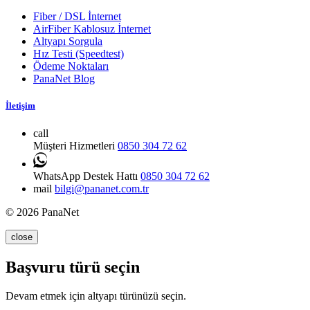
Fiber / DSL İnternet
AirFiber Kablosuz İnternet
Altyapı Sorgula
Hız Testi (Speedtest)
Ödeme Noktaları
PanaNet Blog
İletişim
call
Müşteri Hizmetleri
0850 304 72 62
WhatsApp Destek Hattı
0850 304 72 62
mail
bilgi@pananet.com.tr
© 2026 PanaNet
close
Başvuru türü seçin
Devam etmek için altyapı türünüzü seçin.