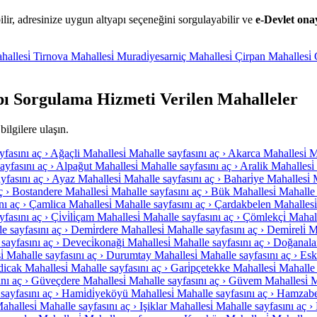
 adresinize uygun altyapı seçeneğini sorgulayabilir ve
e-Devlet ona
hallesi̇
Tirnova Mahallesi̇
Muradi̇yesarniç Mahallesi̇
Çirpan Mahallesi̇
Sorgulama Hizmeti Verilen Mahalleler
ilgilere ulaşın.
fasını aç ›
Ağaçli Mahallesi̇
Mahalle sayfasını aç ›
Akarca Mahallesi̇
M
ayfasını aç ›
Alpağut Mahallesi̇
Mahalle sayfasını aç ›
Aralik Mahallesi̇
yfasını aç ›
Ayaz Mahallesi̇
Mahalle sayfasını aç ›
Bahari̇ye Mahallesi̇
ç ›
Bostandere Mahallesi̇
Mahalle sayfasını aç ›
Bük Mahallesi̇
Mahalle 
ı aç ›
Çamlica Mahallesi̇
Mahalle sayfasını aç ›
Çardakbelen Mahallesi̇
fasını aç ›
Çi̇vi̇li̇çam Mahallesi̇
Mahalle sayfasını aç ›
Çömlekçi̇ Mahall
e sayfasını aç ›
Demi̇rdere Mahallesi̇
Mahalle sayfasını aç ›
Demi̇reli̇ M
sayfasını aç ›
Deveci̇konaği Mahallesi̇
Mahalle sayfasını aç ›
Doğanalan
̇
Mahalle sayfasını aç ›
Durumtay Mahallesi̇
Mahalle sayfasını aç ›
Eski
dicak Mahallesi̇
Mahalle sayfasını aç ›
Gari̇pçetekke Mahallesi̇
Mahalle 
nı aç ›
Güveçdere Mahallesi̇
Mahalle sayfasını aç ›
Güvem Mahallesi̇
M
sayfasını aç ›
Hami̇di̇yeköyü Mahallesi̇
Mahalle sayfasını aç ›
Hamzabey
Mahallesi̇
Mahalle sayfasını aç ›
Işiklar Mahallesi̇
Mahalle sayfasını aç ›