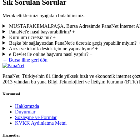
Sık Sorulan Sorular
Merak ettiklerinizi aşağıdan bulabilirsiniz.
MUSTAFAKEMALPAŞA, Bursa Adresimde PanaNet İnternet Alt
PanaNet'e nasıl başvurabilirim?
+
Kurulum ücretsiz mi?
+
Başka bir sağlayıcıdan PanaNet'e ücretsiz geçiş yapabilir miyim?
Arıza ve teknik destek için ne yapmalıyım?
+
e-Devlet ile online başvuru nasıl yapılır?
+
← Bursa iline geri dön
PanaNet, Türkiye'nin 81 ilinde yüksek hızlı ve ekonomik internet çöz
2013 yılından bu yana Bilgi Teknolojileri ve İletişim Kurumu (BTK) inte
Kurumsal
Hakkımızda
Duyurular
Sözleşme ve Formlar
KVKK Aydınlatma Metni
Hizmetler