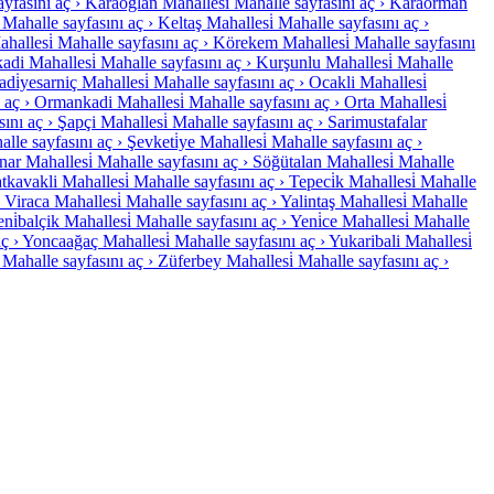
yfasını aç ›
Karaoğlan Mahallesi̇
Mahalle sayfasını aç ›
Karaorman
Mahalle sayfasını aç ›
Keltaş Mahallesi̇
Mahalle sayfasını aç ›
allesi̇
Mahalle sayfasını aç ›
Körekem Mahallesi̇
Mahalle sayfasını
di Mahallesi̇
Mahalle sayfasını aç ›
Kurşunlu Mahallesi̇
Mahalle
di̇yesarniç Mahallesi̇
Mahalle sayfasını aç ›
Ocakli Mahallesi̇
 aç ›
Ormankadi Mahallesi̇
Mahalle sayfasını aç ›
Orta Mahallesi̇
ını aç ›
Şapçi Mahallesi̇
Mahalle sayfasını aç ›
Sarimustafalar
lle sayfasını aç ›
Şevketi̇ye Mahallesi̇
Mahalle sayfasını aç ›
ar Mahallesi̇
Mahalle sayfasını aç ›
Söğütalan Mahallesi̇
Mahalle
tkavakli Mahallesi̇
Mahalle sayfasını aç ›
Tepeci̇k Mahallesi̇
Mahalle
Viraca Mahallesi̇
Mahalle sayfasını aç ›
Yalintaş Mahallesi̇
Mahalle
ni̇balçik Mahallesi̇
Mahalle sayfasını aç ›
Yeni̇ce Mahallesi̇
Mahalle
ç ›
Yoncaağaç Mahallesi̇
Mahalle sayfasını aç ›
Yukaribali Mahallesi̇
Mahalle sayfasını aç ›
Züferbey Mahallesi̇
Mahalle sayfasını aç ›