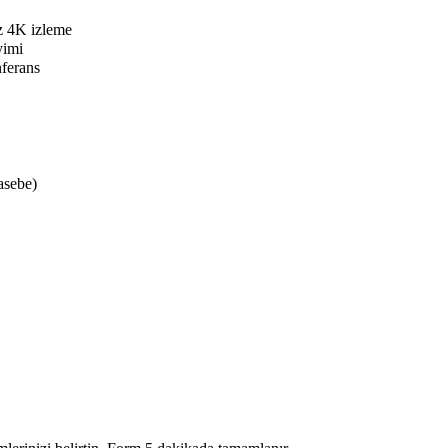
iz 4K izleme
yimi
ferans
asebe)