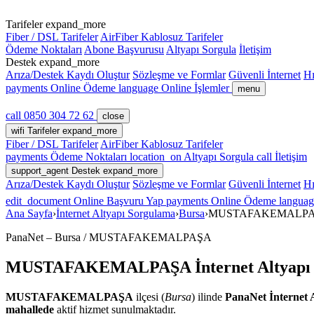
Tarifeler
expand_more
Fiber / DSL Tarifeler
AirFiber Kablosuz Tarifeler
Ödeme Noktaları
Abone Başvurusu
Altyapı Sorgula
İletişim
Destek
expand_more
Arıza/Destek Kaydı Oluştur
Sözleşme ve Formlar
Güvenli İnternet
Hı
payments
Online Ödeme
language
Online İşlemler
menu
call
0850 304 72 62
close
wifi
Tarifeler
expand_more
Fiber / DSL Tarifeler
AirFiber Kablosuz Tarifeler
payments
Ödeme Noktaları
location_on
Altyapı Sorgula
call
İletişim
support_agent
Destek
expand_more
Arıza/Destek Kaydı Oluştur
Sözleşme ve Formlar
Güvenli İnternet
Hı
edit_document
Online Başvuru Yap
payments
Online Ödeme
languag
Ana Sayfa
›
İnternet Altyapı Sorgulama
›
Bursa
›
MUSTAFAKEMALP
PanaNet – Bursa / MUSTAFAKEMALPAŞA
MUSTAFAKEMALPAŞA
İnternet Altyap
MUSTAFAKEMALPAŞA
ilçesi (
Bursa
) ilinde
PanaNet İnternet 
mahallede
aktif hizmet sunulmaktadır.