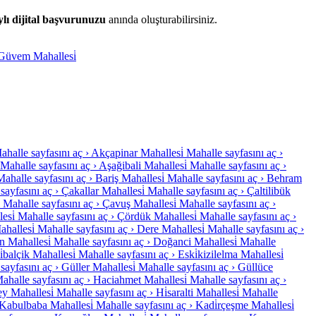
ylı dijital başvurunuzu
anında oluşturabilirsiniz.
Güvem Mahallesi̇
ahalle sayfasını aç ›
Akçapinar Mahallesi̇
Mahalle sayfasını aç ›
Mahalle sayfasını aç ›
Aşağibali Mahallesi̇
Mahalle sayfasını aç ›
Mahalle sayfasını aç ›
Bariş Mahallesi̇
Mahalle sayfasını aç ›
Behram
sayfasını aç ›
Çakallar Mahallesi̇
Mahalle sayfasını aç ›
Çaltilibük
Mahalle sayfasını aç ›
Çavuş Mahallesi̇
Mahalle sayfasını aç ›
esi̇
Mahalle sayfasını aç ›
Çördük Mahallesi̇
Mahalle sayfasını aç ›
ahallesi̇
Mahalle sayfasını aç ›
Dere Mahallesi̇
Mahalle sayfasını aç ›
 Mahallesi̇
Mahalle sayfasını aç ›
Doğanci Mahallesi̇
Mahalle
̇balçik Mahallesi̇
Mahalle sayfasını aç ›
Eski̇kizilelma Mahallesi̇
sayfasını aç ›
Güller Mahallesi̇
Mahalle sayfasını aç ›
Güllüce
ahalle sayfasını aç ›
Haciahmet Mahallesi̇
Mahalle sayfasını aç ›
 Mahallesi̇
Mahalle sayfasını aç ›
Hi̇saralti Mahallesi̇
Mahalle
Kabulbaba Mahallesi̇
Mahalle sayfasını aç ›
Kadi̇rçeşme Mahallesi̇