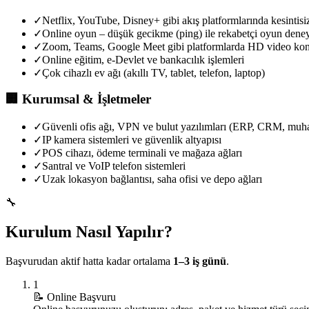
✓
Netflix, YouTube, Disney+ gibi akış platformlarında kesintis
✓
Online oyun – düşük gecikme (ping) ile rekabetçi oyun dene
✓
Zoom, Teams, Google Meet gibi platformlarda HD video kon
✓
Online eğitim, e-Devlet ve bankacılık işlemleri
✓
Çok cihazlı ev ağı (akıllı TV, tablet, telefon, laptop)
🏢
Kurumsal & İşletmeler
✓
Güvenli ofis ağı, VPN ve bulut yazılımları (ERP, CRM, muh
✓
IP kamera sistemleri ve güvenlik altyapısı
✓
POS cihazı, ödeme terminali ve mağaza ağları
✓
Santral ve VoIP telefon sistemleri
✓
Uzak lokasyon bağlantısı, saha ofisi ve depo ağları
🔧
Kurulum Nasıl Yapılır?
Başvurudan aktif hatta kadar ortalama
1–3 iş günü
.
1
📝
Online Başvuru