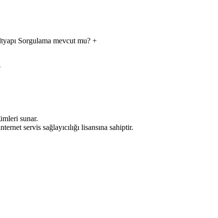
yapı Sorgulama mevcut mu?
+
+
ümleri sunar.
rnet servis sağlayıcılığı lisansına sahiptir.