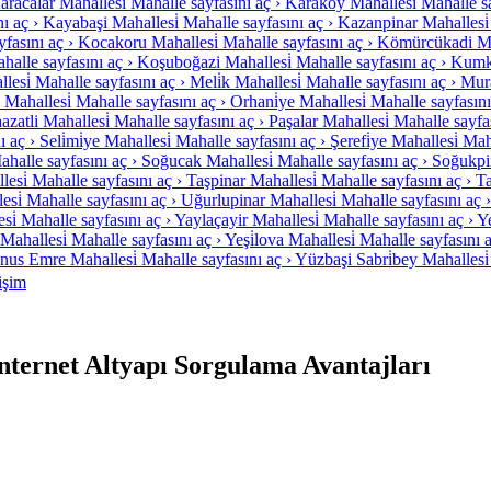
aracalar Mahallesi̇
Mahalle sayfasını aç ›
Karaköy Mahallesi̇
Mahalle sa
ı aç ›
Kayabaşi Mahallesi̇
Mahalle sayfasını aç ›
Kazanpinar Mahallesi̇
fasını aç ›
Kocakoru Mahallesi̇
Mahalle sayfasını aç ›
Kömürcükadi Mah
halle sayfasını aç ›
Koşuboğazi Mahallesi̇
Mahalle sayfasını aç ›
Kumka
lesi̇
Mahalle sayfasını aç ›
Meli̇k Mahallesi̇
Mahalle sayfasını aç ›
Mura
Mahallesi̇
Mahalle sayfasını aç ›
Orhani̇ye Mahallesi̇
Mahalle sayfasını
zatli Mahallesi̇
Mahalle sayfasını aç ›
Paşalar Mahallesi̇
Mahalle sayfas
ı aç ›
Seli̇mi̇ye Mahallesi̇
Mahalle sayfasını aç ›
Şerefi̇ye Mahallesi̇
Maha
ahalle sayfasını aç ›
Soğucak Mahallesi̇
Mahalle sayfasını aç ›
Soğukpin
esi̇
Mahalle sayfasını aç ›
Taşpinar Mahallesi̇
Mahalle sayfasını aç ›
Ta
esi̇
Mahalle sayfasını aç ›
Uğurlupinar Mahallesi̇
Mahalle sayfasını aç ›
si̇
Mahalle sayfasını aç ›
Yaylaçayir Mahallesi̇
Mahalle sayfasını aç ›
Ye
 Mahallesi̇
Mahalle sayfasını aç ›
Yeşi̇lova Mahallesi̇
Mahalle sayfasını a
nus Emre Mahallesi̇
Mahalle sayfasını aç ›
Yüzbaşi Sabri̇bey Mahallesi̇
tişim
rnet Altyapı Sorgulama Avantajları