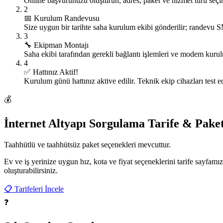
Online başvurunuzu oluşturun; adres, paket ve hizmet türü seçim
2
📅
Kurulum Randevusu
Size uygun bir tarihte saha kurulum ekibi gönderilir; randevu SMS
3
🔧
Ekipman Montajı
Saha ekibi tarafından gerekli bağlantı işlemleri ve modem kurulum
4
✅
Hattınız Aktif!
Kurulum günü hattınız aktive edilir. Teknik ekip cihazları test ed
💰
İnternet Altyapı Sorgulama Tarife & Paket
Taahhütlü ve taahhütsüz paket seçenekleri mevcuttur.
Ev ve iş yerinize uygun hız, kota ve fiyat seçeneklerini tarife sayfamız
oluşturabilirsiniz.
📋 Tarifeleri İncele
❓