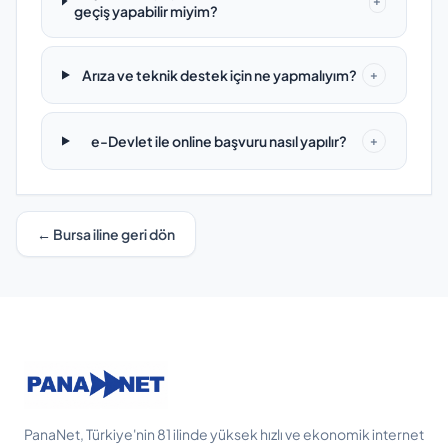
+
geçiş yapabilir miyim?
Arıza ve teknik destek için ne yapmalıyım?
+
e-Devlet ile online başvuru nasıl yapılır?
+
← Bursa iline geri dön
PanaNet, Türkiye'nin 81 ilinde yüksek hızlı ve ekonomik internet