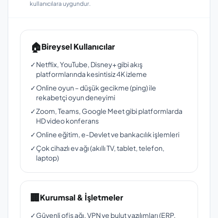
kullanıcılara uygundur.
🏠
Bireysel Kullanıcılar
✓
Netflix, YouTube, Disney+ gibi akış
platformlarında kesintisiz 4K izleme
✓
Online oyun – düşük gecikme (ping) ile
rekabetçi oyun deneyimi
✓
Zoom, Teams, Google Meet gibi platformlarda
HD video konferans
✓
Online eğitim, e-Devlet ve bankacılık işlemleri
✓
Çok cihazlı ev ağı (akıllı TV, tablet, telefon,
laptop)
🏢
Kurumsal & İşletmeler
✓
Güvenli ofis ağı, VPN ve bulut yazılımları (ERP,