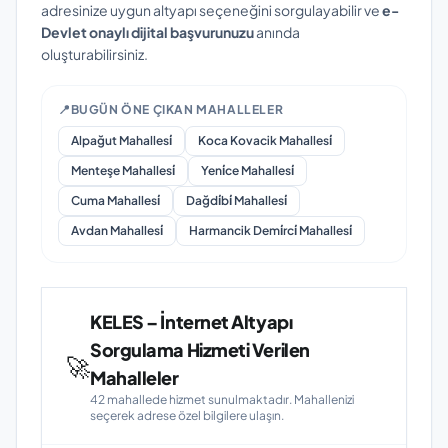
adresinize uygun altyapı seçeneğini sorgulayabilir ve
e-
Devlet onaylı dijital başvurunuzu
anında
oluşturabilirsiniz.
📍
BUGÜN ÖNE ÇIKAN MAHALLELER
Alpağut Mahallesi̇
Koca Kovacik Mahallesi̇
Menteşe Mahallesi̇
Yeni̇ce Mahallesi̇
Cuma Mahallesi̇
Dağdi̇bi̇ Mahallesi̇
Avdan Mahallesi̇
Harmancik Demi̇rci̇ Mahallesi̇
KELES – İnternet Altyapı
Sorgulama Hizmeti Verilen
🚀
Mahalleler
42 mahallede hizmet sunulmaktadır. Mahallenizi
seçerek adrese özel bilgilere ulaşın.