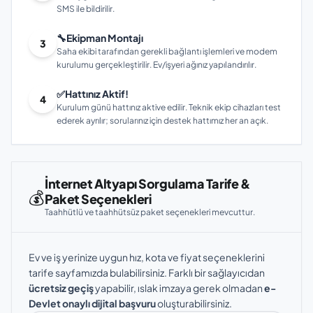
SMS ile bildirilir.
🔧
Ekipman Montajı
3
Saha ekibi tarafından gerekli bağlantı işlemleri ve modem
kurulumu gerçekleştirilir. Ev/işyeri ağınız yapılandırılır.
✅
Hattınız Aktif!
4
Kurulum günü hattınız aktive edilir. Teknik ekip cihazları test
ederek ayrılır; sorularınız için destek hattımız her an açık.
İnternet Altyapı Sorgulama Tarife &
💰
Paket Seçenekleri
Taahhütlü ve taahhütsüz paket seçenekleri mevcuttur.
Ev ve iş yerinize uygun hız, kota ve fiyat seçeneklerini
tarife sayfamızda bulabilirsiniz. Farklı bir sağlayıcıdan
ücretsiz geçiş
yapabilir, ıslak imzaya gerek olmadan
e-
Devlet onaylı dijital başvuru
oluşturabilirsiniz.