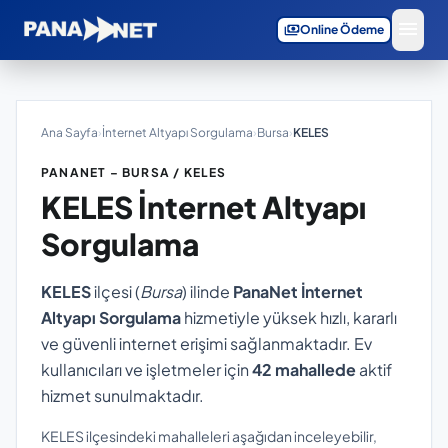
menu
payments
Online Ödeme
Ana Sayfa
›
İnternet Altyapı Sorgulama
›
Bursa
›
KELES
PANANET – BURSA / KELES
KELES
İnternet Altyapı
Sorgulama
KELES
ilçesi (
Bursa
) ilinde
PanaNet İnternet
Altyapı Sorgulama
hizmetiyle yüksek hızlı, kararlı
ve güvenli internet erişimi sağlanmaktadır. Ev
kullanıcıları ve işletmeler için
42 mahallede
aktif
hizmet sunulmaktadır.
KELES ilçesindeki mahalleleri aşağıdan inceleyebilir,