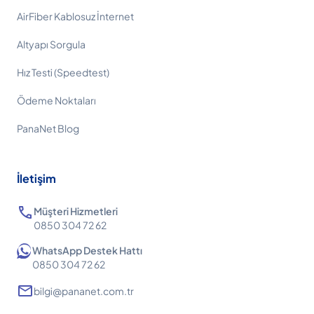
AirFiber Kablosuz İnternet
Altyapı Sorgula
Hız Testi (Speedtest)
Ödeme Noktaları
PanaNet Blog
İletişim
call
Müşteri Hizmetleri
0850 304 72 62
WhatsApp Destek Hattı
0850 304 72 62
mail
bilgi@pananet.com.tr