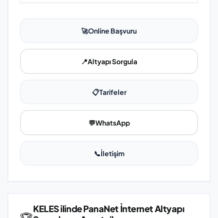
🚀
Online Başvuru
📍
Altyapı Sorgula
📋
Tarifeler
💬
WhatsApp
📞
İletişim
KELES ilinde PanaNet İnternet Altyapı