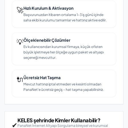
🚀
Hızlı Kurulum & Aktivasyon
Başvurunuzdan itibaren ortalama 1–3 iş günü içinde
saha ekibi kurulumu tamamlar ve hattınız aktive edilir.
💡
Ölçeklenebilir Çözümler
Ev kullanıcısından kurumsal firmaya, küçük ofisten
büyük işletmeye her ölçeğe uygun paket ve altyapı
seçeneği mevcuttur.
🔌
Ücretsiz Hat Taşıma
Mevcut hattınızı iptal etmeden ve kesinti olmadan
PanaNet'e ücretsiz geçiş – hat taşıma yapabilirsiniz.
KELES şehrinde Kimler Kullanabilir?
✔
PanaNet İnternet Altyapı Sorgulama bireysel ve kurumsal