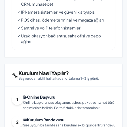
CRM, muhasebe)
✓
IP kamera sistemleri ve güvenlik altyapısı
✓
POS cihazı, ödeme terminali ve mağaza ağları
✓
Santral ve VoIP telefon sistemleri
✓
Uzak lokasyon bağlantısı, saha ofisi ve depo
ağları
Kurulum Nasıl Yapılır?
🔧
Başvurudan aktif hatta kadar ortalama
1–3 iş günü
.
📝
Online Başvuru
1
Online başvurunuzu oluşturun; adres, paket ve hizmet türü
seçimlerinizi belirtin. Form 5 dakikada tamamlanır.
📅
Kurulum Randevusu
2
Size uygun bir tarihte saha kurulum ekibi gönderilir; randevu