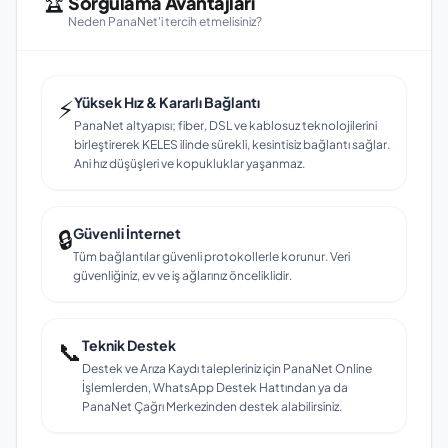
🏆
Sorgulama Avantajları
Neden PanaNet'i tercih etmelisiniz?
⚡
Yüksek Hız & Kararlı Bağlantı
PanaNet altyapısı; fiber, DSL ve kablosuz teknolojilerini
birleştirerek KELES ilinde sürekli, kesintisiz bağlantı sağlar.
Ani hız düşüşleri ve kopukluklar yaşanmaz.
🔒
Güvenli İnternet
Tüm bağlantılar güvenli protokollerle korunur. Veri
güvenliğiniz, ev ve iş ağlarınız önceliklidir.
📞
Teknik Destek
Destek ve Arıza Kaydı talepleriniz için PanaNet Online
İşlemlerden, WhatsApp Destek Hattından ya da
PanaNet Çağrı Merkezinden destek alabilirsiniz.