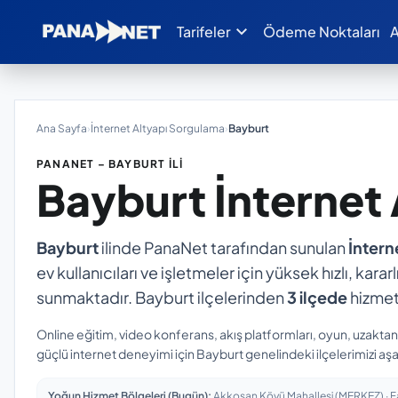
expand_more
Tarifeler
Ödeme Noktaları
A
Ana Sayfa
›
İnternet Altyapı Sorgulama
›
Bayburt
PANANET – BAYBURT İLI
Bayburt
İnternet
Bayburt
ilinde PanaNet tarafından sunulan
İntern
ev kullanıcıları ve işletmeler için yüksek hızlı, kara
sunmaktadır. Bayburt ilçelerinden
3 ilçede
hizmet
Online eğitim, video konferans, akış platformları, oyun, uzakta
güçlü internet deneyimi için Bayburt genelindeki ilçelerimizi aşa
Yoğun Hizmet Bölgeleri (Bugün):
Akkoşan Köyü Mahallesi (MERKEZ) · Fat