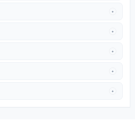
+
+
+
+
+