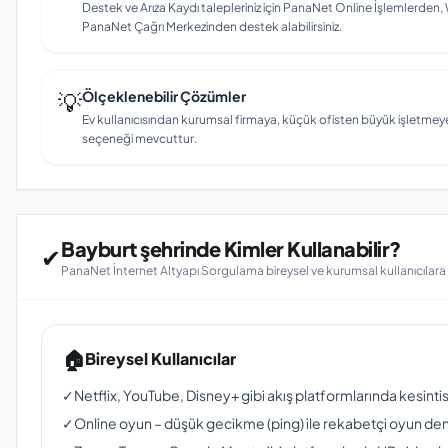
Destek ve Arıza Kaydı talepleriniz için PanaNet Online İşlemlerd
PanaNet Çağrı Merkezinden destek alabilirsiniz.
💡
Ölçeklenebilir Çözümler
Ev kullanıcısından kurumsal firmaya, küçük ofisten büyük işletmey
seçeneği mevcuttur.
Bayburt şehrinde Kimler Kullanabilir?
✔
PanaNet İnternet Altyapı Sorgulama bireysel ve kurumsal kullanıcılar
🏠
Bireysel Kullanıcılar
✓
Netflix, YouTube, Disney+ gibi akış platformlarında kesinti
✓
Online oyun – düşük gecikme (ping) ile rekabetçi oyun de