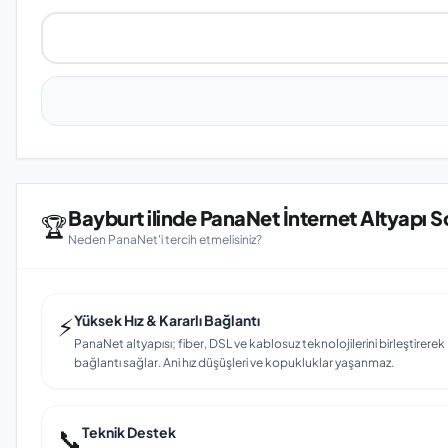
Bayburt ilinde PanaNet İnternet Altyapı 
🏆
Neden PanaNet'i tercih etmelisiniz?
⚡
Yüksek Hız & Kararlı Bağlantı
PanaNet altyapısı; fiber, DSL ve kablosuz teknolojilerini birleştirerek B
bağlantı sağlar. Ani hız düşüşleri ve kopukluklar yaşanmaz.
📞
Teknik Destek