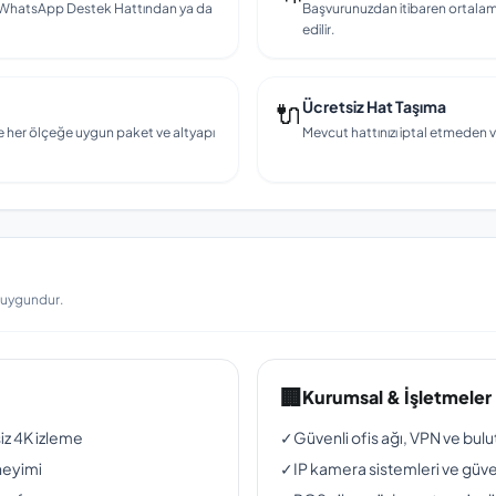
en, WhatsApp Destek Hattından ya da
Başvurunuzdan itibaren ortalama
edilir.
🔌
Ücretsiz Hat Taşıma
e her ölçeğe uygun paket ve altyapı
Mevcut hattınızı iptal etmeden v
a uygundur.
🏢
Kurumsal & İşletmeler
siz 4K izleme
✓
Güvenli ofis ağı, VPN ve bul
neyimi
✓
IP kamera sistemleri ve güven