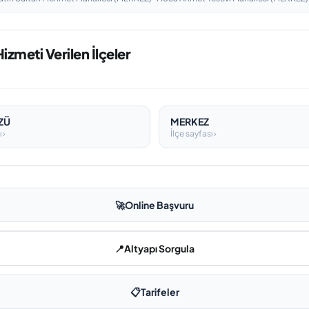
zmeti Verilen İlçeler
ZÜ
MERKEZ
 ›
İlçe sayfası ›
🚀
Online Başvuru
📍
Altyapı Sorgula
📋
Tarifeler