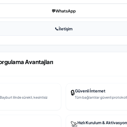
💬
WhatsApp
📞
İletişim
Sorgulama Avantajları
🔒
Güvenli İnternet
ayburt ilinde sürekli, kesintisiz
Tüm bağlantılar güvenli protokollerl
🚀
Hızlı Kurulum & Aktivasyon