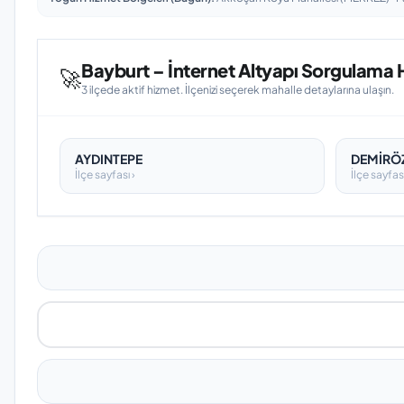
Bayburt – İnternet Altyapı Sorgulama Hi
🚀
3 ilçede aktif hizmet. İlçenizi seçerek mahalle detaylarına ulaşın.
AYDINTEPE
DEMİRÖ
İlçe sayfası ›
İlçe sayfası