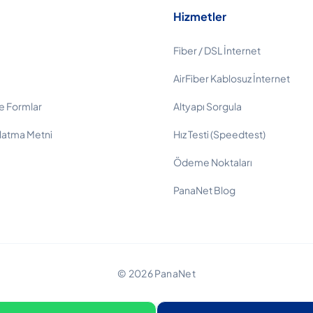
Hizmetler
Fiber / DSL İnternet
AirFiber Kablosuz İnternet
e Formlar
Altyapı Sorgula
latma Metni
Hız Testi (Speedtest)
Ödeme Noktaları
PanaNet Blog
© 2026 PanaNet