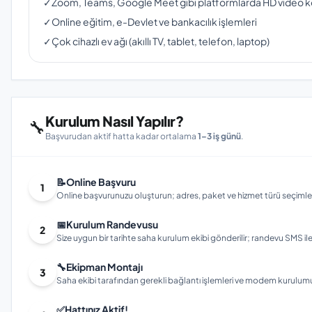
✓
Zoom, Teams, Google Meet gibi platformlarda HD video 
✓
Online eğitim, e-Devlet ve bankacılık işlemleri
✓
Çok cihazlı ev ağı (akıllı TV, tablet, telefon, laptop)
Kurulum Nasıl Yapılır?
🔧
Başvurudan aktif hatta kadar ortalama
1–3 iş günü
.
📝
Online Başvuru
1
Online başvurunuzu oluşturun; adres, paket ve hizmet türü seçimleri
📅
Kurulum Randevusu
2
Size uygun bir tarihte saha kurulum ekibi gönderilir; randevu SMS ile bi
🔧
Ekipman Montajı
3
Saha ekibi tarafından gerekli bağlantı işlemleri ve modem kurulumu gerç
✅
Hattınız Aktif!