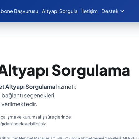
expand_more
bone Başvurusu
Altyapı Sorgula
İletişim
Destek
 Altyapı Sorgulama
et Altyapı Sorgulama
hizmeti;
rlı bağlantı seçenekleri
 verilmektedir.
n çalışma ve kurumsal iş süreçlerinde
ğıdan inceleyebilirsiniz.
i̇h Sultan Mehmet Mahallesi̇ (MERKEZ) · Hoca Ahmet Yesevi̇ Mahallesi̇ (MERKEZ) ·