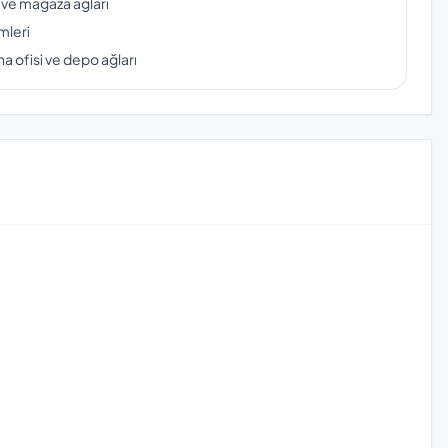
 ve mağaza ağları
mleri
a ofisi ve depo ağları