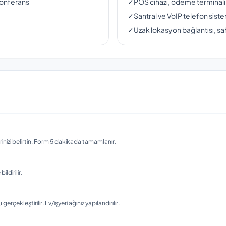
konferans
✓
POS cihazı, ödeme terminali
✓
Santral ve VoIP telefon siste
✓
Uzak lokasyon bağlantısı, sah
nizi belirtin. Form 5 dakikada tamamlanır.
ldirilir.
ekleştirilir. Ev/işyeri ağınız yapılandırılır.