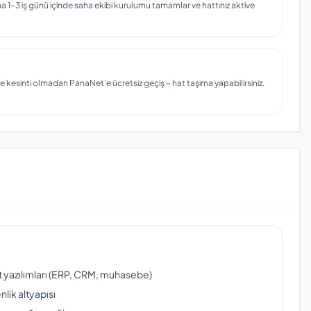
 1–3 iş günü içinde saha ekibi kurulumu tamamlar ve hattınız aktive
e kesinti olmadan PanaNet'e ücretsiz geçiş – hat taşıma yapabilirsiniz.
ut yazılımları (ERP, CRM, muhasebe)
lik altyapısı