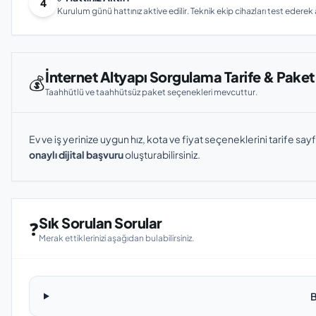
4
Kurulum günü hattınız aktive edilir. Teknik ekip cihazları test ederek ay
İnternet Altyapı Sorgulama Tarife & Paket
💰
Taahhütlü ve taahhütsüz paket seçenekleri mevcuttur.
Ev ve iş yerinize uygun hız, kota ve fiyat seçeneklerini tarife sayf
onaylı dijital başvuru
oluşturabilirsiniz.
Sık Sorulan Sorular
❓
Merak ettiklerinizi aşağıdan bulabilirsiniz.
B