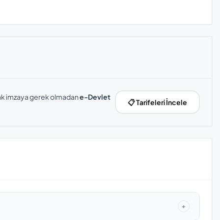
slak imzaya gerek olmadan
e-Devlet
📋 Tarifeleri İncele
+