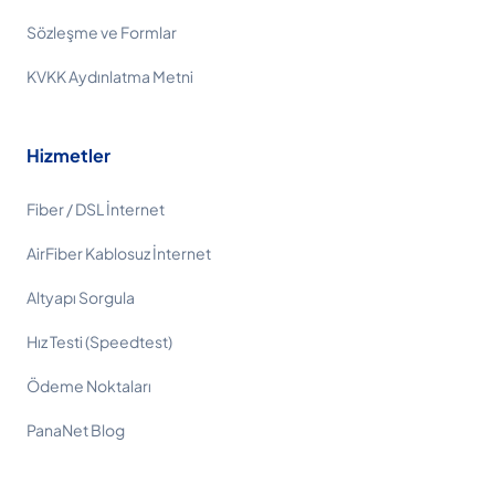
Sözleşme ve Formlar
KVKK Aydınlatma Metni
Hizmetler
Fiber / DSL İnternet
AirFiber Kablosuz İnternet
Altyapı Sorgula
Hız Testi (Speedtest)
Ödeme Noktaları
PanaNet Blog