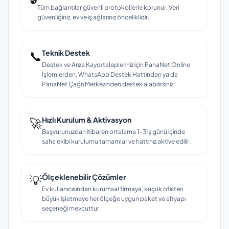
Tüm bağlantılar güvenli protokollerle korunur. Veri
güvenliğiniz, ev ve iş ağlarınız önceliklidir.
📞
Teknik Destek
Destek ve Arıza Kaydı talepleriniz için PanaNet Online
İşlemlerden, WhatsApp Destek Hattından ya da
PanaNet Çağrı Merkezinden destek alabilirsiniz.
🚀
Hızlı Kurulum & Aktivasyon
Başvurunuzdan itibaren ortalama 1–3 iş günü içinde
saha ekibi kurulumu tamamlar ve hattınız aktive edilir.
💡
Ölçeklenebilir Çözümler
Ev kullanıcısından kurumsal firmaya, küçük ofisten
büyük işletmeye her ölçeğe uygun paket ve altyapı
seçeneği mevcuttur.