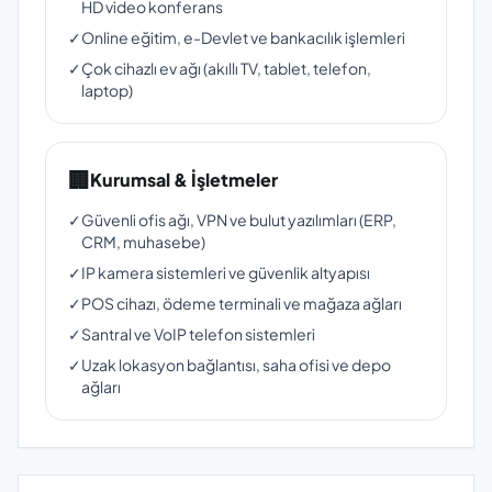
HD video konferans
✓
Online eğitim, e-Devlet ve bankacılık işlemleri
✓
Çok cihazlı ev ağı (akıllı TV, tablet, telefon,
laptop)
🏢
Kurumsal & İşletmeler
✓
Güvenli ofis ağı, VPN ve bulut yazılımları (ERP,
CRM, muhasebe)
✓
IP kamera sistemleri ve güvenlik altyapısı
✓
POS cihazı, ödeme terminali ve mağaza ağları
✓
Santral ve VoIP telefon sistemleri
✓
Uzak lokasyon bağlantısı, saha ofisi ve depo
ağları