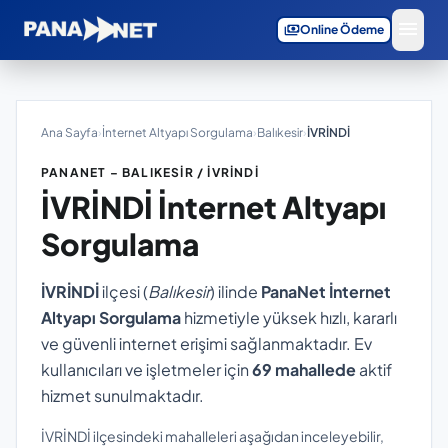
menu
payments
Online Ödeme
Ana Sayfa
›
İnternet Altyapı Sorgulama
›
Balıkesir
›
İVRİNDİ
PANANET – BALIKESIR / İVRİNDİ
İVRİNDİ
İnternet Altyapı
Sorgulama
İVRİNDİ
ilçesi (
Balıkesir
) ilinde
PanaNet İnternet
Altyapı Sorgulama
hizmetiyle yüksek hızlı, kararlı
ve güvenli internet erişimi sağlanmaktadır. Ev
kullanıcıları ve işletmeler için
69 mahallede
aktif
hizmet sunulmaktadır.
İVRİNDİ ilçesindeki mahalleleri aşağıdan inceleyebilir,