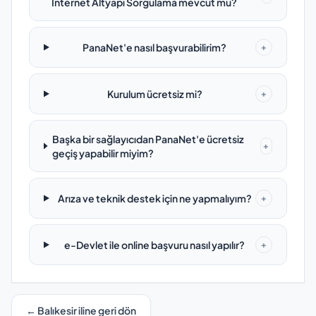
İnternet Altyapı Sorgulama mevcut mu?
PanaNet'e nasıl başvurabilirim?
+
Kurulum ücretsiz mi?
+
Başka bir sağlayıcıdan PanaNet'e ücretsiz
+
geçiş yapabilir miyim?
Arıza ve teknik destek için ne yapmalıyım?
+
e-Devlet ile online başvuru nasıl yapılır?
+
← Balıkesir iline geri dön