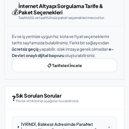
İnternet Altyapı Sorgulama Tarife &
💰
Paket Seçenekleri
Taahhütlü ve taahhütsüz paket seçenekleri mevcuttur.
Ev ve iş yerinize uygun hız, kota ve fiyat seçeneklerini
tarife sayfamızda bulabilirsiniz. Farklı bir sağlayıcıdan
ücretsiz geçiş
yapabilir, ıslak imzaya gerek olmadan
e-
Devlet onaylı dijital başvuru
oluşturabilirsiniz.
📋 Tarifeleri İncele
Sık Sorulan Sorular
❓
Merak ettiklerinizi aşağıdan bulabilirsiniz.
İVRİNDİ, Balıkesir Adresimde PanaNet
+