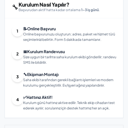
Kurulum Nasıl Yapılır?
🔧
Başvurudan aktif hatta kadar ortalama
1–3 iş günü
.
📝
Online Başvuru
1
Online başvurunuzu oluşturun; adres, paket ve hizmet türü
seçimlerinizi belirtin. Form 5 dakikada tamamlanır.
📅
Kurulum Randevusu
2
Size uygun bir tarihte saha kurulum ekibi gönderilir; randevu
SMS ile bildirilir.
🔧
Ekipman Montajı
3
Saha ekibi tarafından gerekli bağlantı işlemleri ve modem
kurulumu gerçekleştirilir. Ev/işyeri ağınız yapılandırılır.
✅
Hattınız Aktif!
4
Kurulum günü hattınız aktive edilir. Teknik ekip cihazları test
ederek ayrılır; sorularınız için destek hattımız her an açık.