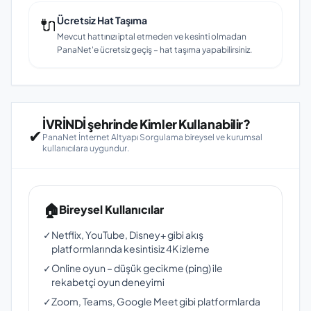
🔌
Ücretsiz Hat Taşıma
Mevcut hattınızı iptal etmeden ve kesinti olmadan
PanaNet'e ücretsiz geçiş – hat taşıma yapabilirsiniz.
İVRİNDİ şehrinde Kimler Kullanabilir?
✔
PanaNet İnternet Altyapı Sorgulama bireysel ve kurumsal
kullanıcılara uygundur.
🏠
Bireysel Kullanıcılar
✓
Netflix, YouTube, Disney+ gibi akış
platformlarında kesintisiz 4K izleme
✓
Online oyun – düşük gecikme (ping) ile
rekabetçi oyun deneyimi
✓
Zoom, Teams, Google Meet gibi platformlarda