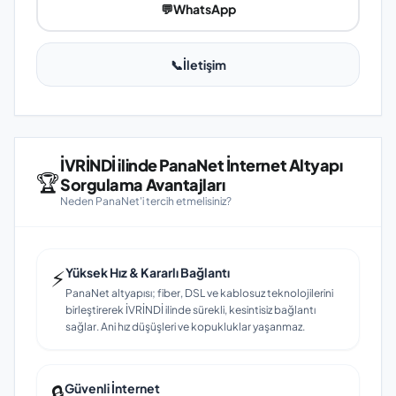
💬
WhatsApp
📞
İletişim
İVRİNDİ ilinde PanaNet İnternet Altyapı
🏆
Sorgulama Avantajları
Neden PanaNet'i tercih etmelisiniz?
⚡
Yüksek Hız & Kararlı Bağlantı
PanaNet altyapısı; fiber, DSL ve kablosuz teknolojilerini
birleştirerek İVRİNDİ ilinde sürekli, kesintisiz bağlantı
sağlar. Ani hız düşüşleri ve kopukluklar yaşanmaz.
🔒
Güvenli İnternet