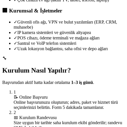
🏢
Kurumsal & İşletmeler
✓
Güvenli ofis ağı, VPN ve bulut yazılımları (ERP, CRM,
muhasebe)
✓
IP kamera sistemleri ve güvenlik altyapısı
✓
POS cihazı, ödeme terminali ve mağaza ağları
✓
Santral ve VoIP telefon sistemleri
✓
Uzak lokasyon bağlantısı, saha ofisi ve depo ağları
🔧
Kurulum Nasıl Yapılır?
Başvurudan aktif hatta kadar ortalama
1–3 iş günü
.
1
📝
Online Başvuru
Online başvurunuzu oluşturun; adres, paket ve hizmet türü
seçimlerinizi belirtin. Form 5 dakikada tamamlanır.
2
📅
Kurulum Randevusu
Size uygun bir tarihte saha kurulum ekibi gönderilir; randevu