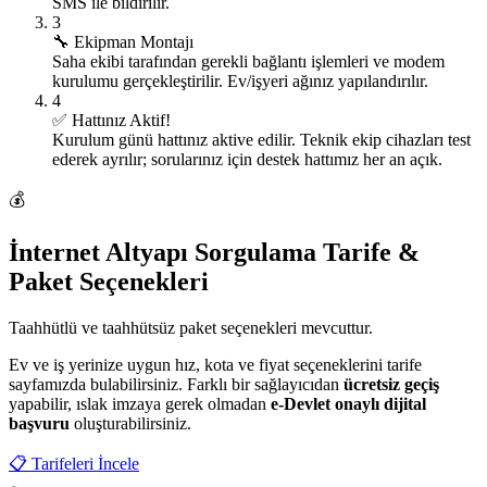
SMS ile bildirilir.
3
🔧
Ekipman Montajı
Saha ekibi tarafından gerekli bağlantı işlemleri ve modem
kurulumu gerçekleştirilir. Ev/işyeri ağınız yapılandırılır.
4
✅
Hattınız Aktif!
Kurulum günü hattınız aktive edilir. Teknik ekip cihazları test
ederek ayrılır; sorularınız için destek hattımız her an açık.
💰
İnternet Altyapı Sorgulama Tarife &
Paket Seçenekleri
Taahhütlü ve taahhütsüz paket seçenekleri mevcuttur.
Ev ve iş yerinize uygun hız, kota ve fiyat seçeneklerini tarife
sayfamızda bulabilirsiniz. Farklı bir sağlayıcıdan
ücretsiz geçiş
yapabilir, ıslak imzaya gerek olmadan
e-Devlet onaylı dijital
başvuru
oluşturabilirsiniz.
📋 Tarifeleri İncele