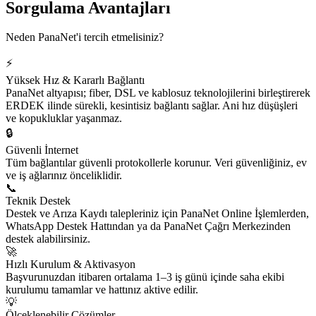
Sorgulama Avantajları
Neden PanaNet'i tercih etmelisiniz?
⚡
Yüksek Hız & Kararlı Bağlantı
PanaNet altyapısı; fiber, DSL ve kablosuz teknolojilerini birleştirerek
ERDEK ilinde sürekli, kesintisiz bağlantı sağlar. Ani hız düşüşleri
ve kopukluklar yaşanmaz.
🔒
Güvenli İnternet
Tüm bağlantılar güvenli protokollerle korunur. Veri güvenliğiniz, ev
ve iş ağlarınız önceliklidir.
📞
Teknik Destek
Destek ve Arıza Kaydı talepleriniz için PanaNet Online İşlemlerden,
WhatsApp Destek Hattından ya da PanaNet Çağrı Merkezinden
destek alabilirsiniz.
🚀
Hızlı Kurulum & Aktivasyon
Başvurunuzdan itibaren ortalama 1–3 iş günü içinde saha ekibi
kurulumu tamamlar ve hattınız aktive edilir.
💡
Ölçeklenebilir Çözümler