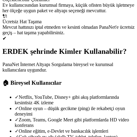
Ev kullanıcısından kurumsal firmaya, küçük ofisten büyük işletmeye
her ölçeğe uygun paket ve altyapı seçeneği mevcuttur.
🔌
Ücretsiz Hat Taşıma
Mevcut hattınızı iptal etmeden ve kesinti olmadan PanaNet'e ücretsiz
geçiş – hat taşıma yapabilirsiniz.
✔
ERDEK şehrinde Kimler Kullanabilir?
PanaNet İnternet Altyapı Sorgulama bireysel ve kurumsal
kullanıcılara uygundur.
🏠
Bireysel Kullanıcılar
✓
Netflix, YouTube, Disney+ gibi akış platformlarında
kesintisiz 4K izleme
✓
Online oyun – düşük gecikme (ping) ile rekabetçi oyun
deneyimi
✓
Zoom, Teams, Google Meet gibi platformlarda HD video
konferans
✓
Online eğitim, e-Devlet ve bankacılık işlemleri
✓
Çok cihazlı ev ağı (akıllı TV, tablet, telefon, laptop)