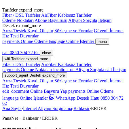
Tarifeler
expand_more
Fiber / DSL Tarifeler
AirFiber Kablosuz Tarifeler
Ödeme Noktaları
Abone Başvurusu
Altyapı Sorgula
İletişim
Destek
expand_more
Arıza/Destek Kaydı Oluştur
Sözleşme ve Formlar
Güvenli İnternet
Hız Testi
Duyurular
payments
Online Ödeme
language
Online İşlemler
menu
call
0850 304 72 62
close
wifi
Tarifeler
expand_more
Fiber / DSL Tarifeler
AirFiber Kablosuz Tarifeler
payments
Ödeme Noktaları
location_on
Altyapı Sorgula
call
İletişim
support_agent
Destek
expand_more
Arıza/Destek Kaydı Oluştur
Sözleşme ve Formlar
Güvenli İnternet
Hız Testi
Duyurular
edit_document
Online Başvuru Yap
payments
Online Ödeme
language
Online İşlemler
WhatsApp Destek Hattı 0850 304 72
62
Ana Sayfa
›
İnternet Altyapı Sorgulama
›
Balıkesir
›
ERDEK
PanaNet – Balıkesir / ERDEK