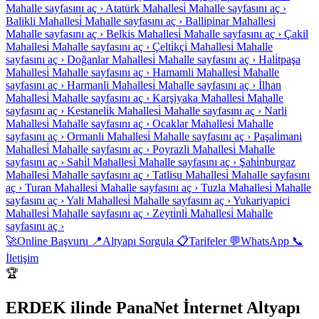
Mahalle sayfasını aç ›
Atatürk Mahallesi̇
Mahalle sayfasını aç ›
Balikli Mahallesi̇
Mahalle sayfasını aç ›
Ballipinar Mahallesi̇
Mahalle sayfasını aç ›
Belkis Mahallesi̇
Mahalle sayfasını aç ›
Çakil
Mahallesi̇
Mahalle sayfasını aç ›
Çelti̇kçi̇ Mahallesi̇
Mahalle
sayfasını aç ›
Doğanlar Mahallesi̇
Mahalle sayfasını aç ›
Hali̇tpaşa
Mahallesi̇
Mahalle sayfasını aç ›
Hamamli Mahallesi̇
Mahalle
sayfasını aç ›
Harmanli Mahallesi̇
Mahalle sayfasını aç ›
İlhan
Mahallesi̇
Mahalle sayfasını aç ›
Karşiyaka Mahallesi̇
Mahalle
sayfasını aç ›
Kestaneli̇k Mahallesi̇
Mahalle sayfasını aç ›
Narli
Mahallesi̇
Mahalle sayfasını aç ›
Ocaklar Mahallesi̇
Mahalle
sayfasını aç ›
Ormanli Mahallesi̇
Mahalle sayfasını aç ›
Paşali̇mani
Mahallesi̇
Mahalle sayfasını aç ›
Poyrazli Mahallesi̇
Mahalle
sayfasını aç ›
Sahi̇l Mahallesi̇
Mahalle sayfasını aç ›
Şahi̇nburgaz
Mahallesi̇
Mahalle sayfasını aç ›
Tatlisu Mahallesi̇
Mahalle sayfasını
aç ›
Turan Mahallesi̇
Mahalle sayfasını aç ›
Tuzla Mahallesi̇
Mahalle
sayfasını aç ›
Yali Mahallesi̇
Mahalle sayfasını aç ›
Yukariyapici
Mahallesi̇
Mahalle sayfasını aç ›
Zeyti̇nli̇ Mahallesi̇
Mahalle
sayfasını aç ›
🚀
Online Başvuru
📍
Altyapı Sorgula
📋
Tarifeler
💬
WhatsApp
📞
İletişim
🏆
ERDEK ilinde PanaNet İnternet Altyapı