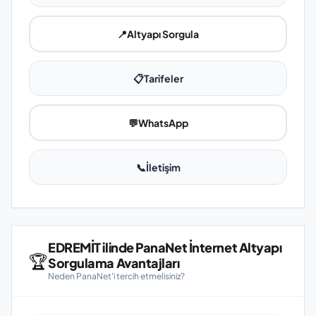
📍
Altyapı Sorgula
📋
Tarifeler
💬
WhatsApp
📞
İletişim
EDREMİT ilinde PanaNet İnternet Altyapı
🏆
Sorgulama Avantajları
Neden PanaNet'i tercih etmelisiniz?