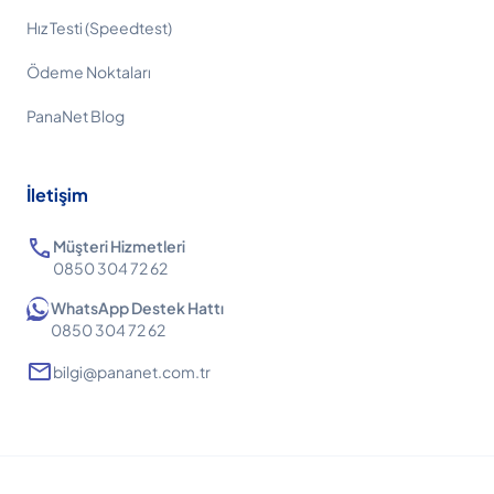
Hız Testi (Speedtest)
Ödeme Noktaları
PanaNet Blog
İletişim
call
Müşteri Hizmetleri
0850 304 72 62
WhatsApp Destek Hattı
0850 304 72 62
mail
bilgi@pananet.com.tr