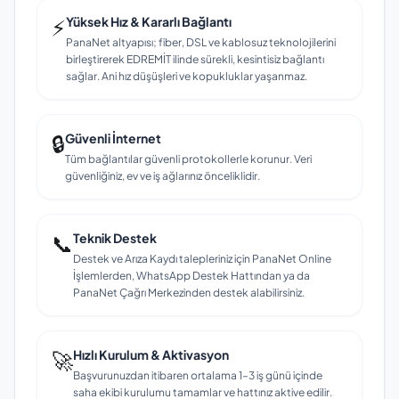
⚡
Yüksek Hız & Kararlı Bağlantı
PanaNet altyapısı; fiber, DSL ve kablosuz teknolojilerini
birleştirerek EDREMİT ilinde sürekli, kesintisiz bağlantı
sağlar. Ani hız düşüşleri ve kopukluklar yaşanmaz.
🔒
Güvenli İnternet
Tüm bağlantılar güvenli protokollerle korunur. Veri
güvenliğiniz, ev ve iş ağlarınız önceliklidir.
📞
Teknik Destek
Destek ve Arıza Kaydı talepleriniz için PanaNet Online
İşlemlerden, WhatsApp Destek Hattından ya da
PanaNet Çağrı Merkezinden destek alabilirsiniz.
🚀
Hızlı Kurulum & Aktivasyon
Başvurunuzdan itibaren ortalama 1–3 iş günü içinde
saha ekibi kurulumu tamamlar ve hattınız aktive edilir.