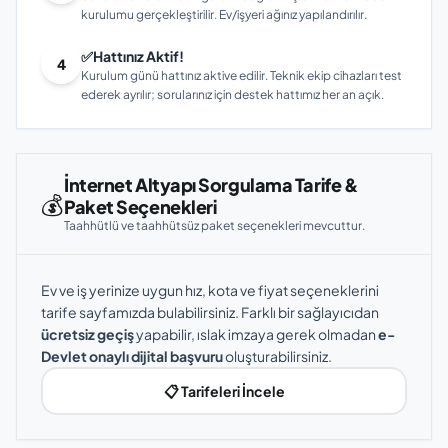
kurulumu gerçekleştirilir. Ev/işyeri ağınız yapılandırılır.
✅
Hattınız Aktif!
4
Kurulum günü hattınız aktive edilir. Teknik ekip cihazları test
ederek ayrılır; sorularınız için destek hattımız her an açık.
İnternet Altyapı Sorgulama Tarife &
💰
Paket Seçenekleri
Taahhütlü ve taahhütsüz paket seçenekleri mevcuttur.
Ev ve iş yerinize uygun hız, kota ve fiyat seçeneklerini
tarife sayfamızda bulabilirsiniz. Farklı bir sağlayıcıdan
ücretsiz geçiş
yapabilir, ıslak imzaya gerek olmadan
e-
Devlet onaylı dijital başvuru
oluşturabilirsiniz.
📋 Tarifeleri İncele