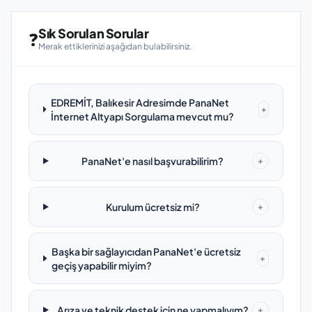
Sık Sorulan Sorular
❓
Merak ettiklerinizi aşağıdan bulabilirsiniz.
EDREMİT, Balıkesir Adresimde PanaNet
+
İnternet Altyapı Sorgulama mevcut mu?
PanaNet'e nasıl başvurabilirim?
+
Kurulum ücretsiz mi?
+
Başka bir sağlayıcıdan PanaNet'e ücretsiz
+
geçiş yapabilir miyim?
Arıza ve teknik destek için ne yapmalıyım?
+