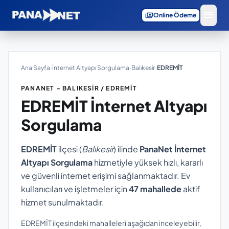
menu
payments
Online Ödeme
Ana Sayfa
›
İnternet Altyapı Sorgulama
›
Balıkesir
›
EDREMİT
PANANET – BALIKESIR / EDREMİT
EDREMİT
İnternet Altyapı
Sorgulama
EDREMİT
ilçesi (
Balıkesir
) ilinde
PanaNet İnternet
Altyapı Sorgulama
hizmetiyle yüksek hızlı, kararlı
ve güvenli internet erişimi sağlanmaktadır. Ev
kullanıcıları ve işletmeler için
47 mahallede
aktif
hizmet sunulmaktadır.
EDREMİT ilçesindeki mahalleleri aşağıdan inceleyebilir,