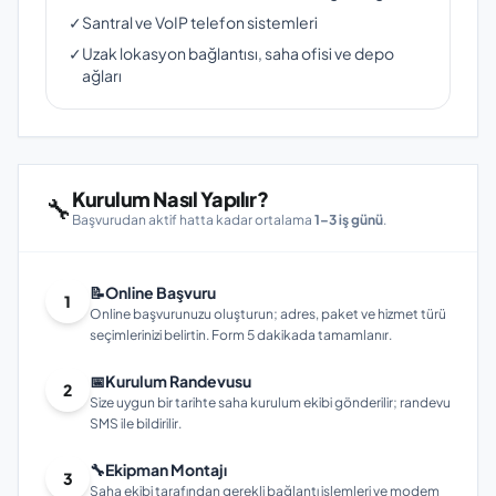
✓
Santral ve VoIP telefon sistemleri
✓
Uzak lokasyon bağlantısı, saha ofisi ve depo
ağları
Kurulum Nasıl Yapılır?
🔧
Başvurudan aktif hatta kadar ortalama
1–3 iş günü
.
📝
Online Başvuru
1
Online başvurunuzu oluşturun; adres, paket ve hizmet türü
seçimlerinizi belirtin. Form 5 dakikada tamamlanır.
📅
Kurulum Randevusu
2
Size uygun bir tarihte saha kurulum ekibi gönderilir; randevu
SMS ile bildirilir.
🔧
Ekipman Montajı
3
Saha ekibi tarafından gerekli bağlantı işlemleri ve modem