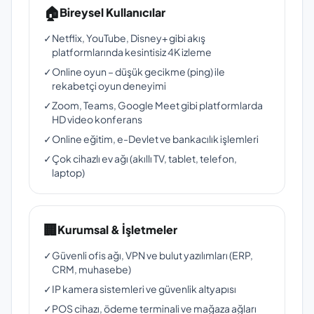
🏠
Bireysel Kullanıcılar
✓
Netflix, YouTube, Disney+ gibi akış
platformlarında kesintisiz 4K izleme
✓
Online oyun – düşük gecikme (ping) ile
rekabetçi oyun deneyimi
✓
Zoom, Teams, Google Meet gibi platformlarda
HD video konferans
✓
Online eğitim, e-Devlet ve bankacılık işlemleri
✓
Çok cihazlı ev ağı (akıllı TV, tablet, telefon,
laptop)
🏢
Kurumsal & İşletmeler
✓
Güvenli ofis ağı, VPN ve bulut yazılımları (ERP,
CRM, muhasebe)
✓
IP kamera sistemleri ve güvenlik altyapısı
✓
POS cihazı, ödeme terminali ve mağaza ağları