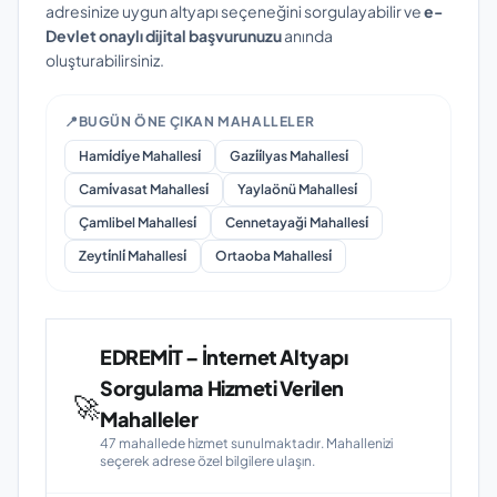
adresinize uygun altyapı seçeneğini sorgulayabilir ve
e-
Devlet onaylı dijital başvurunuzu
anında
oluşturabilirsiniz.
📍
BUGÜN ÖNE ÇIKAN MAHALLELER
Hami̇di̇ye Mahallesi̇
Gazi̇i̇lyas Mahallesi̇
Cami̇vasat Mahallesi̇
Yaylaönü Mahallesi̇
Çamlibel Mahallesi̇
Cennetayaği Mahallesi̇
Zeyti̇nli̇ Mahallesi̇
Ortaoba Mahallesi̇
EDREMİT – İnternet Altyapı
Sorgulama Hizmeti Verilen
🚀
Mahalleler
47 mahallede hizmet sunulmaktadır. Mahallenizi
seçerek adrese özel bilgilere ulaşın.