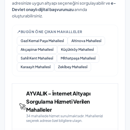
adresinize uygun altyapı seçeneğini sorgulayabilir ve
e-
Devlet onaylı dijital başvurunuzu
anında
oluşturabilirsiniz.
📍
BUGÜN ÖNE ÇIKAN MAHALLELER
Gazi̇ Kemal Paşa Mahallesi̇
Altinova Mahallesi̇
Akçapinar Mahallesi̇
Küçükköy Mahallesi̇
Sahi̇l Kent Mahallesi̇
Mi̇thatpaşa Mahallesi̇
Karaayit Mahallesi̇
Zeki̇bey Mahallesi̇
AYVALIK – İnternet Altyapı
Sorgulama Hizmeti Verilen
🚀
Mahalleler
34 mahallede hizmet sunulmaktadır. Mahallenizi
seçerek adrese özel bilgilere ulaşın.