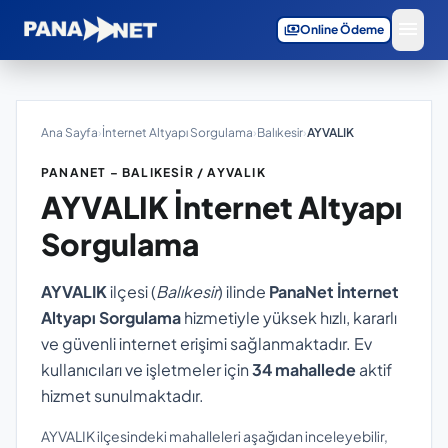
menu
payments
Online Ödeme
Ana Sayfa
›
İnternet Altyapı Sorgulama
›
Balıkesir
›
AYVALIK
PANANET – BALIKESIR / AYVALIK
AYVALIK
İnternet Altyapı
Sorgulama
AYVALIK
ilçesi (
Balıkesir
) ilinde
PanaNet İnternet
Altyapı Sorgulama
hizmetiyle yüksek hızlı, kararlı
ve güvenli internet erişimi sağlanmaktadır. Ev
kullanıcıları ve işletmeler için
34 mahallede
aktif
hizmet sunulmaktadır.
AYVALIK ilçesindeki mahalleleri aşağıdan inceleyebilir,