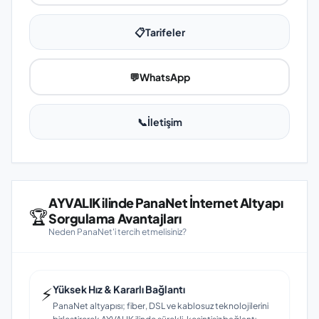
📋
Tarifeler
💬
WhatsApp
📞
İletişim
AYVALIK ilinde PanaNet İnternet Altyapı
🏆
Sorgulama Avantajları
Neden PanaNet'i tercih etmelisiniz?
⚡
Yüksek Hız & Kararlı Bağlantı
PanaNet altyapısı; fiber, DSL ve kablosuz teknolojilerini