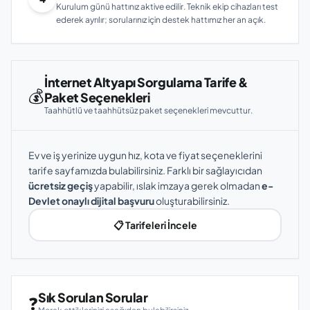
Kurulum günü hattınız aktive edilir. Teknik ekip cihazları test
ederek ayrılır; sorularınız için destek hattımız her an açık.
İnternet Altyapı Sorgulama Tarife &
💰
Paket Seçenekleri
Taahhütlü ve taahhütsüz paket seçenekleri mevcuttur.
Ev ve iş yerinize uygun hız, kota ve fiyat seçeneklerini
tarife sayfamızda bulabilirsiniz. Farklı bir sağlayıcıdan
ücretsiz geçiş
yapabilir, ıslak imzaya gerek olmadan
e-
Devlet onaylı dijital başvuru
oluşturabilirsiniz.
📋 Tarifeleri İncele
Sık Sorulan Sorular
❓