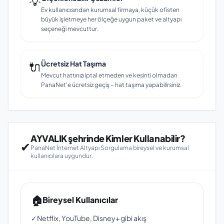
💡
Ev kullanıcısından kurumsal firmaya, küçük ofisten
büyük işletmeye her ölçeğe uygun paket ve altyapı
seçeneği mevcuttur.
🔌
Ücretsiz Hat Taşıma
Mevcut hattınızı iptal etmeden ve kesinti olmadan
PanaNet'e ücretsiz geçiş – hat taşıma yapabilirsiniz.
AYVALIK şehrinde Kimler Kullanabilir?
✔
PanaNet İnternet Altyapı Sorgulama bireysel ve kurumsal
kullanıcılara uygundur.
🏠
Bireysel Kullanıcılar
✓
Netflix, YouTube, Disney+ gibi akış