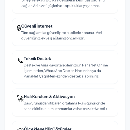
birleştirerek AYVALIK ilinde sürekli, kesintisiz bağlantı
sağlar. Ani hız düşüşleri ve kopukluklar yaşanmaz.
🔒
Güvenli İnternet
Tüm bağlantılar güvenli protokollerle korunur. Veri
güvenliğiniz, ev ve iş ağlarınız önceliklidir.
📞
Teknik Destek
Destek ve Arıza Kaydı talepleriniz için PanaNet Online
İşlemlerden, WhatsApp Destek Hattından ya da
PanaNet Çağrı Merkezinden destek alabilirsiniz.
🚀
Hızlı Kurulum & Aktivasyon
Başvurunuzdan itibaren ortalama 1–3 iş günü içinde
saha ekibi kurulumu tamamlar ve hattınız aktive edilir.
Ölçeklenebilir Çözümler