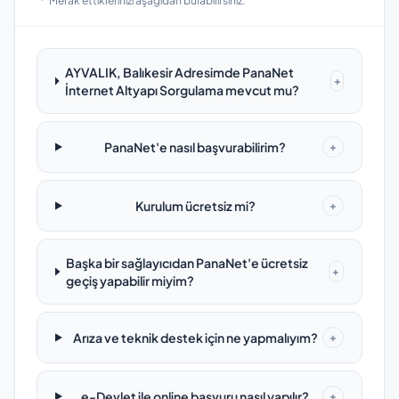
Merak ettiklerinizi aşağıdan bulabilirsiniz.
AYVALIK, Balıkesir Adresimde PanaNet
+
İnternet Altyapı Sorgulama mevcut mu?
PanaNet'e nasıl başvurabilirim?
+
Kurulum ücretsiz mi?
+
Başka bir sağlayıcıdan PanaNet'e ücretsiz
+
geçiş yapabilir miyim?
Arıza ve teknik destek için ne yapmalıyım?
+
e-Devlet ile online başvuru nasıl yapılır?
+