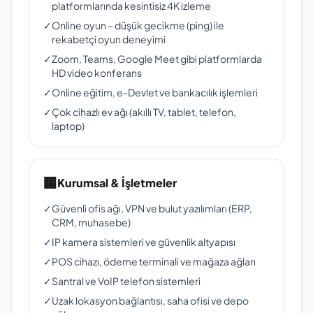
platformlarında kesintisiz 4K izleme
✓
Online oyun – düşük gecikme (ping) ile
rekabetçi oyun deneyimi
✓
Zoom, Teams, Google Meet gibi platformlarda
HD video konferans
✓
Online eğitim, e-Devlet ve bankacılık işlemleri
✓
Çok cihazlı ev ağı (akıllı TV, tablet, telefon,
laptop)
🏢
Kurumsal & İşletmeler
✓
Güvenli ofis ağı, VPN ve bulut yazılımları (ERP,
CRM, muhasebe)
✓
IP kamera sistemleri ve güvenlik altyapısı
✓
POS cihazı, ödeme terminali ve mağaza ağları
✓
Santral ve VoIP telefon sistemleri
✓
Uzak lokasyon bağlantısı, saha ofisi ve depo