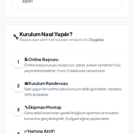
ağları
Kurulum Nasıl Yapılır?
🔧
Başvurudan aktif hatta kadar ortalama
1–3 iş günü
.
📝
Online Başvuru
1
Online başvurunuzu oluşturun; adres, paket ve hizmet türü
seçimlerinizi belirtin. Form 5 dakikada tamamlanır.
📅
Kurulum Randevusu
2
Size uygun bir tarihte saha kurulum ekibi gönderilir; randevu
SMS ile bildirilir.
🔧
Ekipman Montajı
3
Saha ekibi tarafından gerekli bağlantı işlemleri ve modem
kurulumu gerçekleştirilir. Ev/işyeri ağınız yapılandırılır.
✅
Hattınız Aktif!
4