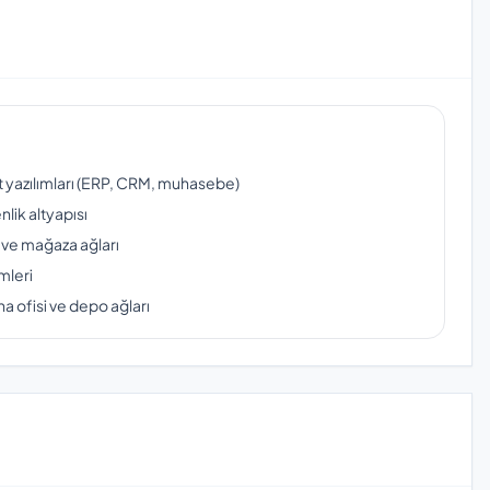
ut yazılımları (ERP, CRM, muhasebe)
lik altyapısı
 ve mağaza ağları
mleri
a ofisi ve depo ağları