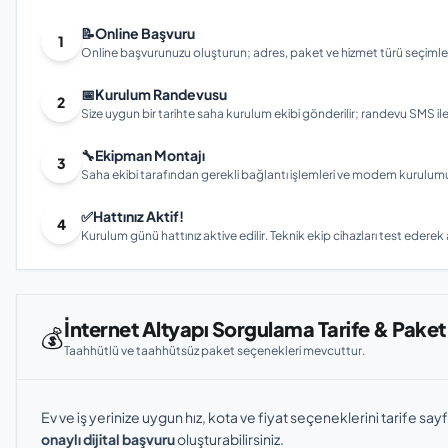
📝
Online Başvuru
1
Online başvurunuzu oluşturun; adres, paket ve hizmet türü seçimleri
📅
Kurulum Randevusu
2
Size uygun bir tarihte saha kurulum ekibi gönderilir; randevu SMS ile bi
🔧
Ekipman Montajı
3
Saha ekibi tarafından gerekli bağlantı işlemleri ve modem kurulumu gerç
✅
Hattınız Aktif!
4
Kurulum günü hattınız aktive edilir. Teknik ekip cihazları test ederek ay
İnternet Altyapı Sorgulama Tarife & Paket
💰
Taahhütlü ve taahhütsüz paket seçenekleri mevcuttur.
Ev ve iş yerinize uygun hız, kota ve fiyat seçeneklerini tarife sayf
onaylı dijital başvuru
oluşturabilirsiniz.