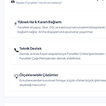
Neden PanaNet'i tercih etmelisiniz?
⚡
Yüksek Hız & Kararlı Bağlantı
PanaNet altyapısı; fiber, DSL ve kablosuz teknolojilerini birleştirerek
bağlantı sağlar. Ani hız düşüşleri ve kopukluklar yaşanmaz.
📞
Teknik Destek
Destek ve Arıza Kaydı talepleriniz için PanaNet Online İşlemlerd
PanaNet Çağrı Merkezinden destek alabilirsiniz.
💡
Ölçeklenebilir Çözümler
Ev kullanıcısından kurumsal firmaya, küçük ofisten büyük işletmey
seçeneği mevcuttur.