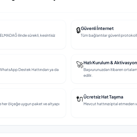
🔒
Güvenli İnternet
 ELMADAĞ ilinde sürekli, kesintisiz
Tüm bağlantılar güvenli protokollerl
🚀
Hızlı Kurulum & Aktivasyon
en, WhatsApp Destek Hattından ya da
Başvurunuzdan itibaren ortalama
edilir.
🔌
Ücretsiz Hat Taşıma
e her ölçeğe uygun paket ve altyapı
Mevcut hattınızı iptal etmeden v