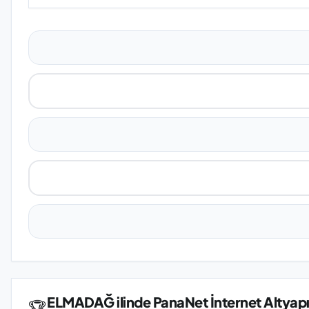
ELMADAĞ ilinde PanaNet İnternet Altyapı
🏆