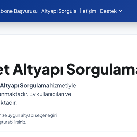
expand_more
bone Başvurusu
Altyapı Sorgula
İletişim
Destek
et Altyapı Sorgulam
 Altyapı Sorgulama
hizmetiyle
anmaktadır. Ev kullanıcıları ve
ktadır.
nize uygun altyapı seçeneğini
turabilirsiniz.