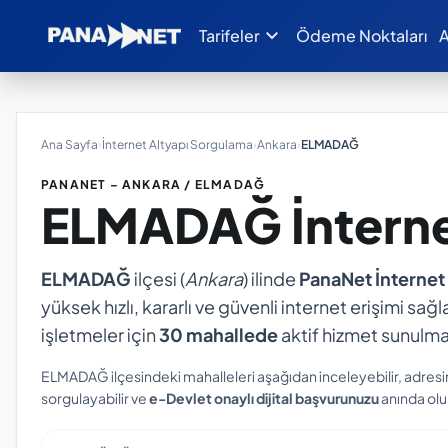
expand_more
Tarifeler
Ödeme Noktaları
A
Ana Sayfa
›
İnternet Altyapı Sorgulama
›
Ankara
›
ELMADAĞ
PANANET – ANKARA / ELMADAĞ
ELMADAĞ
İntern
ELMADAĞ
ilçesi (
Ankara
) ilinde
PanaNet İnternet
yüksek hızlı, kararlı ve güvenli internet erişimi sağl
işletmeler için
30 mahallede
aktif hizmet sunulma
ELMADAĞ ilçesindeki mahalleleri aşağıdan inceleyebilir, adresi
sorgulayabilir ve
e-Devlet onaylı dijital başvurunuzu
anında oluş