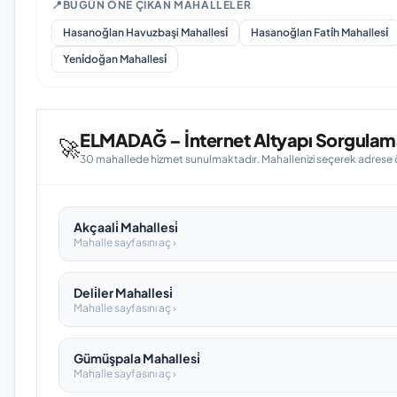
📍
BUGÜN ÖNE ÇIKAN MAHALLELER
Hasanoğlan Havuzbaşi Mahallesi̇
Hasanoğlan Fati̇h Mahallesi̇
Yeni̇doğan Mahallesi̇
ELMADAĞ – İnternet Altyapı Sorgulama 
🚀
30 mahallede hizmet sunulmaktadır. Mahallenizi seçerek adrese öze
Akçaali̇ Mahallesi̇
Mahalle sayfasını aç ›
Deli̇ler Mahallesi̇
Mahalle sayfasını aç ›
Gümüşpala Mahallesi̇
Mahalle sayfasını aç ›