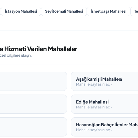
İstasyon Mahallesi̇
Seyi̇tcemali̇ Mahallesi̇
İsmetpaşa Mahallesi̇
Te
Hizmeti Verilen Mahalleler
l bilgilere ulaşın.
Aşağikamişli Mahallesi̇
Mahalle sayfasını aç ›
Edi̇ğe Mahallesi̇
Mahalle sayfasını aç ›
Hasanoğlan Bahçeli̇evler Maha
Mahalle sayfasını aç ›