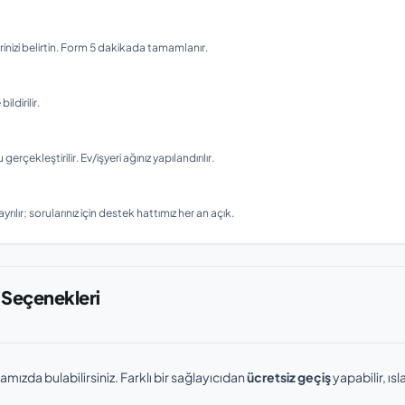
nizi belirtin. Form 5 dakikada tamamlanır.
ldirilir.
ekleştirilir. Ev/işyeri ağınız yapılandırılır.
rılır; sorularınız için destek hattımız her an açık.
 Seçenekleri
amızda bulabilirsiniz. Farklı bir sağlayıcıdan
ücretsiz geçiş
yapabilir, ı