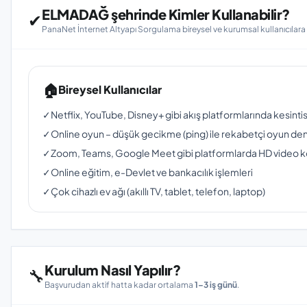
ELMADAĞ şehrinde Kimler Kullanabilir?
✔
PanaNet İnternet Altyapı Sorgulama bireysel ve kurumsal kullanıcılar
🏠
Bireysel Kullanıcılar
✓
Netflix, YouTube, Disney+ gibi akış platformlarında kesinti
✓
Online oyun – düşük gecikme (ping) ile rekabetçi oyun de
✓
Zoom, Teams, Google Meet gibi platformlarda HD video 
✓
Online eğitim, e-Devlet ve bankacılık işlemleri
✓
Çok cihazlı ev ağı (akıllı TV, tablet, telefon, laptop)
Kurulum Nasıl Yapılır?
🔧
Başvurudan aktif hatta kadar ortalama
1–3 iş günü
.