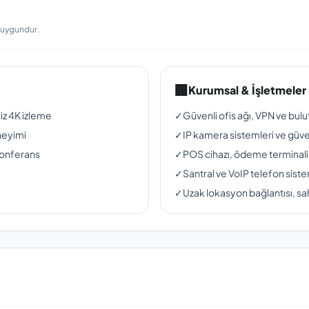
a uygundur.
🏢
Kurumsal & İşletmeler
siz 4K izleme
✓
Güvenli ofis ağı, VPN ve bul
neyimi
✓
IP kamera sistemleri ve güven
konferans
✓
POS cihazı, ödeme terminali
✓
Santral ve VoIP telefon siste
✓
Uzak lokasyon bağlantısı, sah