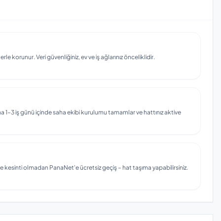
e korunur. Veri güvenliğiniz, ev ve iş ağlarınız önceliklidir.
 1–3 iş günü içinde saha ekibi kurulumu tamamlar ve hattınız aktive
e kesinti olmadan PanaNet'e ücretsiz geçiş – hat taşıma yapabilirsiniz.