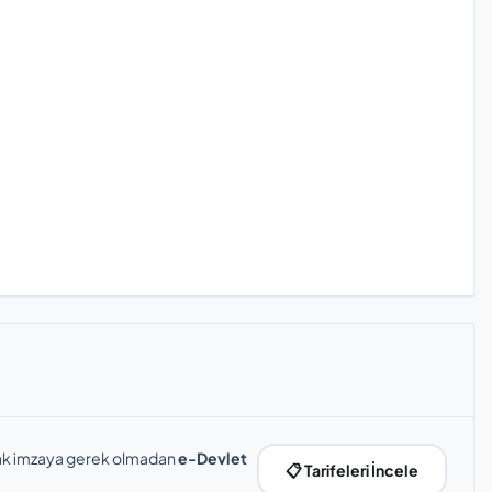
slak imzaya gerek olmadan
e-Devlet
📋 Tarifeleri İncele