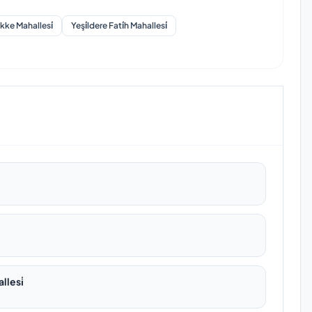
kke Mahallesi̇
Yeşi̇ldere Fati̇h Mahallesi̇
llesi̇