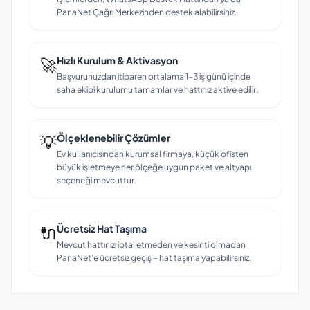
PanaNet Çağrı Merkezinden destek alabilirsiniz.
🚀
Hızlı Kurulum & Aktivasyon
Başvurunuzdan itibaren ortalama 1–3 iş günü içinde
saha ekibi kurulumu tamamlar ve hattınız aktive edilir.
💡
Ölçeklenebilir Çözümler
Ev kullanıcısından kurumsal firmaya, küçük ofisten
büyük işletmeye her ölçeğe uygun paket ve altyapı
seçeneği mevcuttur.
🔌
Ücretsiz Hat Taşıma
Mevcut hattınızı iptal etmeden ve kesinti olmadan
PanaNet'e ücretsiz geçiş – hat taşıma yapabilirsiniz.