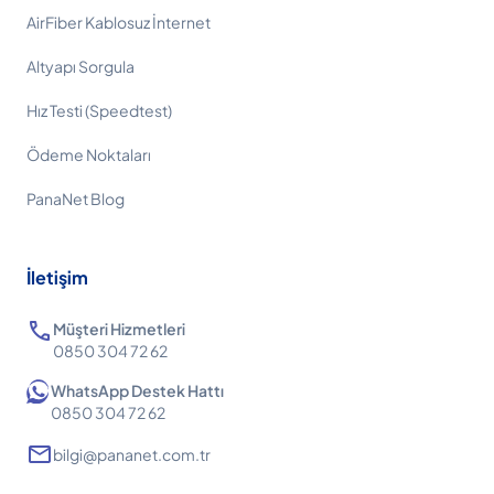
AirFiber Kablosuz İnternet
Altyapı Sorgula
Hız Testi (Speedtest)
Ödeme Noktaları
PanaNet Blog
İletişim
call
Müşteri Hizmetleri
0850 304 72 62
WhatsApp Destek Hattı
0850 304 72 62
mail
bilgi@pananet.com.tr