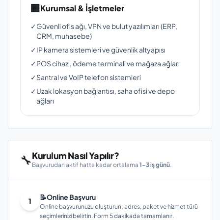
🏢
Kurumsal & İşletmeler
✓
Güvenli ofis ağı, VPN ve bulut yazılımları (ERP,
CRM, muhasebe)
✓
IP kamera sistemleri ve güvenlik altyapısı
✓
POS cihazı, ödeme terminali ve mağaza ağları
✓
Santral ve VoIP telefon sistemleri
✓
Uzak lokasyon bağlantısı, saha ofisi ve depo
ağları
Kurulum Nasıl Yapılır?
🔧
Başvurudan aktif hatta kadar ortalama
1–3 iş günü
.
📝
Online Başvuru
1
Online başvurunuzu oluşturun; adres, paket ve hizmet türü
seçimlerinizi belirtin. Form 5 dakikada tamamlanır.