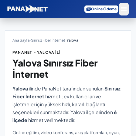
menu
payments
Online Ödeme
Ana Sayfa
›
Sınırsız Fiber İnternet
›
Yalova
PANANET – YALOVA İLI
Yalova
Sınırsız Fiber
İnternet
Yalova
ilinde PanaNet tarafından sunulan
Sınırsız
Fiber İnternet
hizmeti; ev kullanıcıları ve
işletmeler için yüksek hızlı, kararlı bağlantı
seçenekleri sunmaktadır. Yalova ilçelerinden
6
ilçede
hizmet verilmektedir.
Online eğitim, video konferans, akış platformları, oyun,