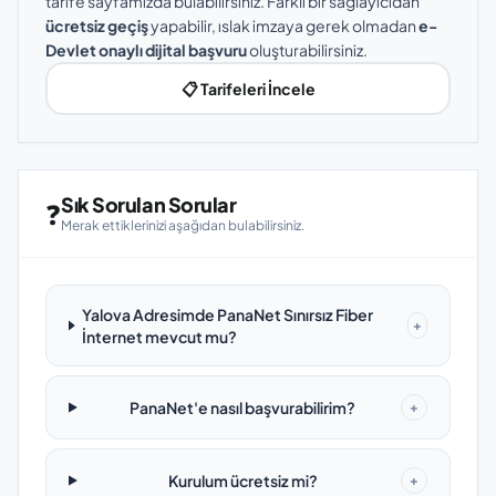
tarife sayfamızda bulabilirsiniz. Farklı bir sağlayıcıdan
ücretsiz geçiş
yapabilir, ıslak imzaya gerek olmadan
e-
Devlet onaylı dijital başvuru
oluşturabilirsiniz.
📋 Tarifeleri İncele
Sık Sorulan Sorular
❓
Merak ettiklerinizi aşağıdan bulabilirsiniz.
Yalova Adresimde PanaNet Sınırsız Fiber
+
İnternet mevcut mu?
PanaNet'e nasıl başvurabilirim?
+
Kurulum ücretsiz mi?
+