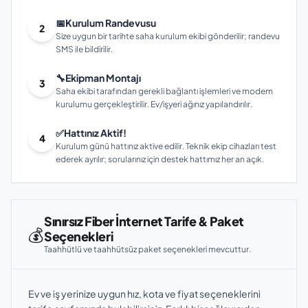
📅
Kurulum Randevusu
2
Size uygun bir tarihte saha kurulum ekibi gönderilir; randevu
SMS ile bildirilir.
🔧
Ekipman Montajı
3
Saha ekibi tarafından gerekli bağlantı işlemleri ve modem
kurulumu gerçekleştirilir. Ev/işyeri ağınız yapılandırılır.
✅
Hattınız Aktif!
4
Kurulum günü hattınız aktive edilir. Teknik ekip cihazları test
ederek ayrılır; sorularınız için destek hattımız her an açık.
Sınırsız Fiber İnternet Tarife & Paket
💰
Seçenekleri
Taahhütlü ve taahhütsüz paket seçenekleri mevcuttur.
Ev ve iş yerinize uygun hız, kota ve fiyat seçeneklerini