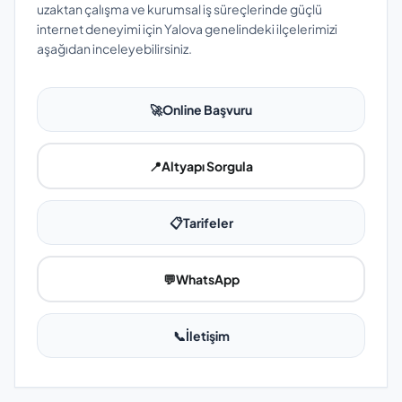
uzaktan çalışma ve kurumsal iş süreçlerinde güçlü
internet deneyimi için Yalova genelindeki ilçelerimizi
aşağıdan inceleyebilirsiniz.
🚀
Online Başvuru
📍
Altyapı Sorgula
📋
Tarifeler
💬
WhatsApp
📞
İletişim