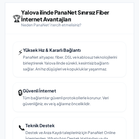
Yalova ilinde PanaNet Sınırsız Fiber
🏆
İnternet Avantajları
Neden PanaNet'i tercih etmelisiniz?
⚡
Yüksek Hız & Kararlı Bağlantı
PanaNet altyapısı; fiber, DSL ve kablosuz teknolojilerini
birleştirerek Yalova ilinde sürekli, kesintisiz bağlantı
sağlar. Ani hız düşüşleri ve kopukluklar yaşanmaz.
🔒
Güvenli İnternet
Tüm bağlantılar güvenli protokollerle korunur. Veri
güvenliğiniz, ev ve iş ağlarınız önceliklidir.
📞
Teknik Destek
Destek ve Arıza Kaydı talepleriniz için PanaNet Online
İşlemlerden, WhatsApp Destek Hattından ya da