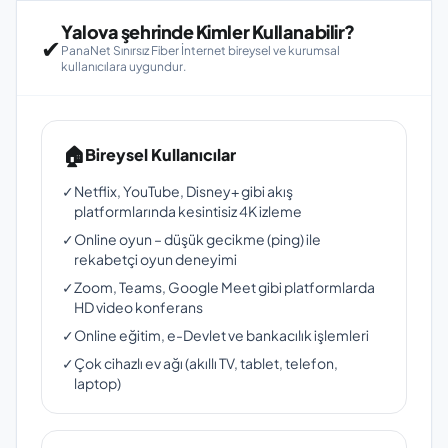
Yalova şehrinde Kimler Kullanabilir?
✔
PanaNet Sınırsız Fiber İnternet bireysel ve kurumsal
kullanıcılara uygundur.
🏠
Bireysel Kullanıcılar
✓
Netflix, YouTube, Disney+ gibi akış
platformlarında kesintisiz 4K izleme
✓
Online oyun – düşük gecikme (ping) ile
rekabetçi oyun deneyimi
✓
Zoom, Teams, Google Meet gibi platformlarda
HD video konferans
✓
Online eğitim, e-Devlet ve bankacılık işlemleri
✓
Çok cihazlı ev ağı (akıllı TV, tablet, telefon,
laptop)