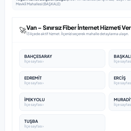
Mevki̇i̇ Mahallesi (BAŞKALE)
Van – Sınırsız Fiber İnternet Hizmeti Veri
🚀
13 ilçede aktif hizmet. İlçenizi seçerek mahalle detaylarına ulaşın.
BAHÇESARAY
BAŞKAL
İlçe sayfası ›
İlçe sayfası
EDREMİT
ERCİŞ
İlçe sayfası ›
İlçe sayfası
İPEKYOLU
MURADİ
İlçe sayfası ›
İlçe sayfası
TUŞBA
İlçe sayfası ›