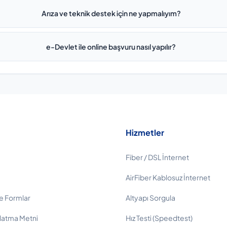
Arıza ve teknik destek için ne yapmalıyım?
e-Devlet ile online başvuru nasıl yapılır?
Hizmetler
Fiber / DSL İnternet
AirFiber Kablosuz İnternet
e Formlar
Altyapı Sorgula
latma Metni
Hız Testi (Speedtest)