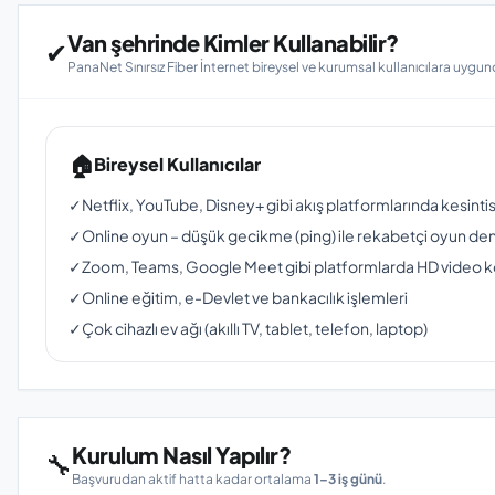
Van şehrinde Kimler Kullanabilir?
✔
PanaNet Sınırsız Fiber İnternet bireysel ve kurumsal kullanıcılara uygun
🏠
Bireysel Kullanıcılar
✓
Netflix, YouTube, Disney+ gibi akış platformlarında kesinti
✓
Online oyun – düşük gecikme (ping) ile rekabetçi oyun de
✓
Zoom, Teams, Google Meet gibi platformlarda HD video 
✓
Online eğitim, e-Devlet ve bankacılık işlemleri
✓
Çok cihazlı ev ağı (akıllı TV, tablet, telefon, laptop)
Kurulum Nasıl Yapılır?
🔧
Başvurudan aktif hatta kadar ortalama
1–3 iş günü
.