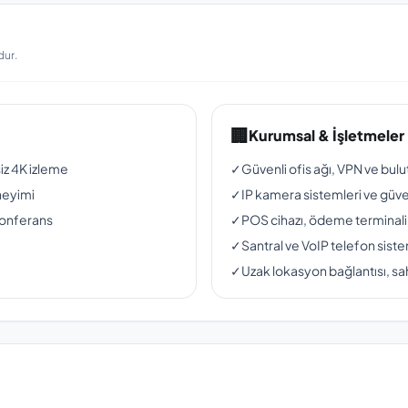
dur.
🏢
Kurumsal & İşletmeler
siz 4K izleme
✓
Güvenli ofis ağı, VPN ve bul
neyimi
✓
IP kamera sistemleri ve güven
konferans
✓
POS cihazı, ödeme terminali
✓
Santral ve VoIP telefon siste
✓
Uzak lokasyon bağlantısı, sah