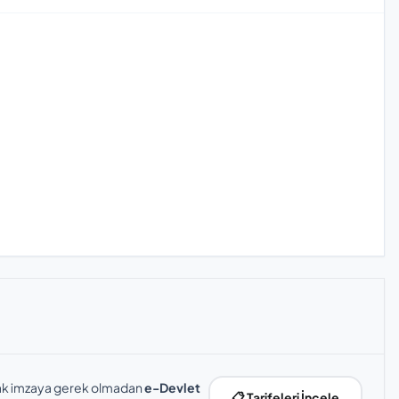
slak imzaya gerek olmadan
e-Devlet
📋 Tarifeleri İncele