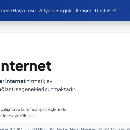
expand_more
bone Başvurusu
Altyapı Sorgula
İletişim
Destek
 İnternet
ber İnternet
hizmeti; ev
ı bağlantı seçenekleri sunmaktadır.
n çalışma ve kurumsal iş süreçlerinde
 inceleyebilirsiniz.
llesi̇ (BAŞKALE) · Fistikli Köyü, Köy Merkezi̇ Mevki̇i̇ Mahallesi (BAŞKALE) · Fistikli 