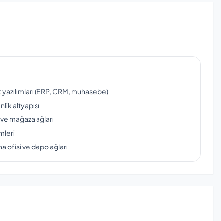
ut yazılımları (ERP, CRM, muhasebe)
lik altyapısı
 ve mağaza ağları
mleri
a ofisi ve depo ağları