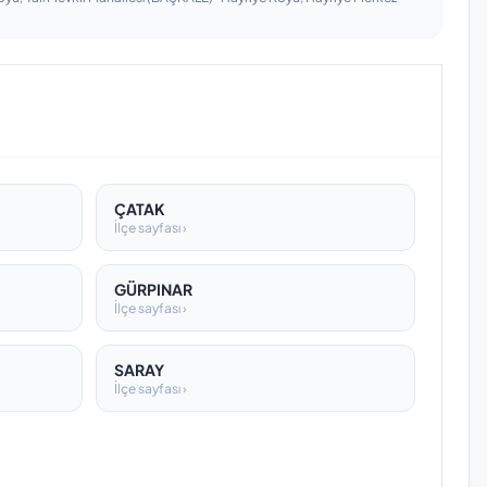
ÇATAK
İlçe sayfası ›
GÜRPINAR
İlçe sayfası ›
SARAY
İlçe sayfası ›