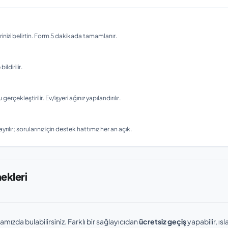
nizi belirtin. Form 5 dakikada tamamlanır.
ldirilir.
ekleştirilir. Ev/işyeri ağınız yapılandırılır.
rılır; sorularınız için destek hattımız her an açık.
nekleri
amızda bulabilirsiniz. Farklı bir sağlayıcıdan
ücretsiz geçiş
yapabilir, ı