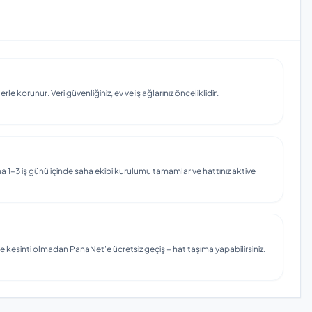
e korunur. Veri güvenliğiniz, ev ve iş ağlarınız önceliklidir.
 1–3 iş günü içinde saha ekibi kurulumu tamamlar ve hattınız aktive
e kesinti olmadan PanaNet'e ücretsiz geçiş – hat taşıma yapabilirsiniz.