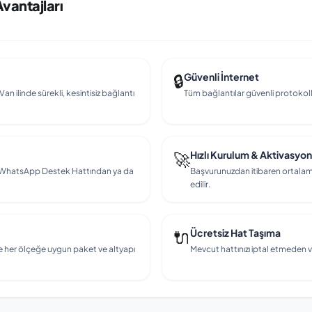
Avantajları
🔒
Güvenli İnternet
an ilinde sürekli, kesintisiz bağlantı
Tüm bağlantılar güvenli protokollerl
🚀
Hızlı Kurulum & Aktivasyon
en, WhatsApp Destek Hattından ya da
Başvurunuzdan itibaren ortalama
edilir.
🔌
Ücretsiz Hat Taşıma
e her ölçeğe uygun paket ve altyapı
Mevcut hattınızı iptal etmeden v