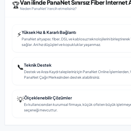
Van ilinde PanaNet Sınırsız Fiber İnternet 
🏆
Neden PanaNet'i tercih etmelisiniz?
⚡
Yüksek Hız & Kararlı Bağlantı
PanaNet altyapısı; fiber, DSL ve kablosuz teknolojilerini birleştirerek V
sağlar. Ani hız düşüşleri ve kopukluklar yaşanmaz.
📞
Teknik Destek
Destek ve Arıza Kaydı talepleriniz için PanaNet Online İşlemlerd
PanaNet Çağrı Merkezinden destek alabilirsiniz.
💡
Ölçeklenebilir Çözümler
Ev kullanıcısından kurumsal firmaya, küçük ofisten büyük işletmey
seçeneği mevcuttur.