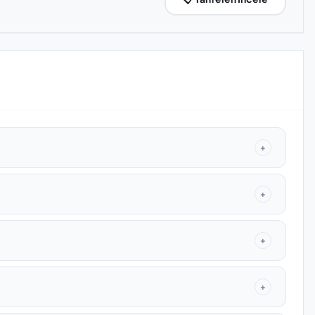
+
+
+
+