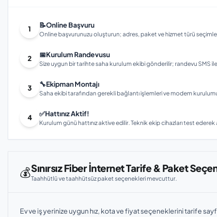
📝
Online Başvuru
1
Online başvurunuzu oluşturun; adres, paket ve hizmet türü seçimleri
📅
Kurulum Randevusu
2
Size uygun bir tarihte saha kurulum ekibi gönderilir; randevu SMS ile bi
🔧
Ekipman Montajı
3
Saha ekibi tarafından gerekli bağlantı işlemleri ve modem kurulumu gerç
✅
Hattınız Aktif!
4
Kurulum günü hattınız aktive edilir. Teknik ekip cihazları test ederek ay
Sınırsız Fiber İnternet Tarife & Paket Seçe
💰
Taahhütlü ve taahhütsüz paket seçenekleri mevcuttur.
Ev ve iş yerinize uygun hız, kota ve fiyat seçeneklerini tarife sayf