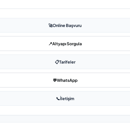
🚀
Online Başvuru
📍
Altyapı Sorgula
📋
Tarifeler
💬
WhatsApp
📞
İletişim