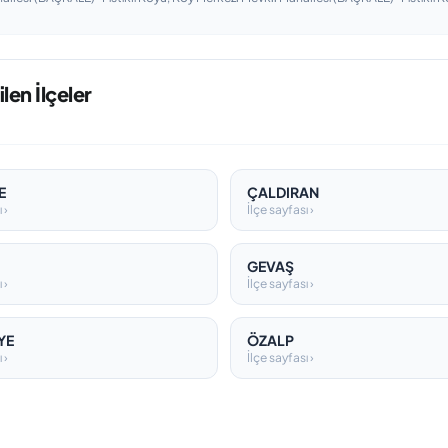
len İlçeler
E
ÇALDIRAN
 ›
İlçe sayfası ›
GEVAŞ
 ›
İlçe sayfası ›
YE
ÖZALP
 ›
İlçe sayfası ›