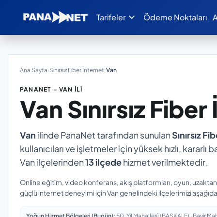
expand_more
Tarifeler
Ödeme Noktaları
A
Ana Sayfa
›
Sınırsız Fiber İnternet
›
Van
PANANET – VAN İLI
Van
Sınırsız Fiber
Van
ilinde PanaNet tarafından sunulan
Sınırsız Fi
kullanıcıları ve işletmeler için yüksek hızlı, kararl
Van ilçelerinden
13 ilçede
hizmet verilmektedir.
Online eğitim, video konferans, akış platformları, oyun, uzakta
güçlü internet deneyimi için Van genelindeki ilçelerimizi aşağıdan
Yoğun Hizmet Bölgeleri (Bugün):
50. Yil Mahallesi̇ (BAŞKALE) · Bayir Maha