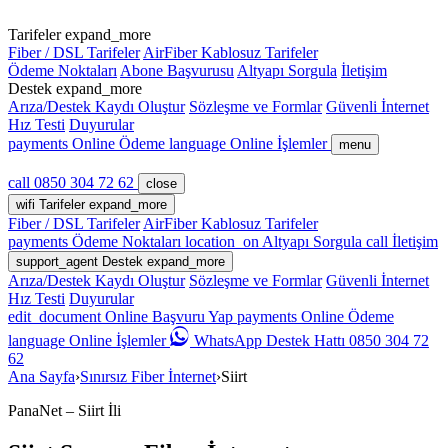
Tarifeler
expand_more
Fiber / DSL Tarifeler
AirFiber Kablosuz Tarifeler
Ödeme Noktaları
Abone Başvurusu
Altyapı Sorgula
İletişim
Destek
expand_more
Arıza/Destek Kaydı Oluştur
Sözleşme ve Formlar
Güvenli İnternet
Hız Testi
Duyurular
payments
Online Ödeme
language
Online İşlemler
menu
call
0850 304 72 62
close
wifi
Tarifeler
expand_more
Fiber / DSL Tarifeler
AirFiber Kablosuz Tarifeler
payments
Ödeme Noktaları
location_on
Altyapı Sorgula
call
İletişim
support_agent
Destek
expand_more
Arıza/Destek Kaydı Oluştur
Sözleşme ve Formlar
Güvenli İnternet
Hız Testi
Duyurular
edit_document
Online Başvuru Yap
payments
Online Ödeme
language
Online İşlemler
WhatsApp Destek Hattı 0850 304 72
62
Ana Sayfa
›
Sınırsız Fiber İnternet
›
Siirt
PanaNet – Siirt İli