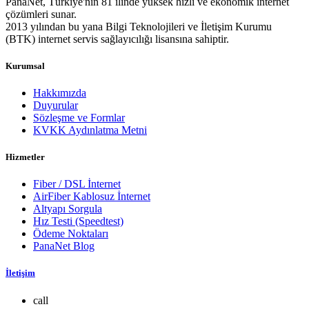
PanaNet, Türkiye'nin 81 ilinde yüksek hızlı ve ekonomik internet
çözümleri sunar.
2013 yılından bu yana Bilgi Teknolojileri ve İletişim Kurumu
(BTK) internet servis sağlayıcılığı lisansına sahiptir.
Kurumsal
Hakkımızda
Duyurular
Sözleşme ve Formlar
KVKK Aydınlatma Metni
Hizmetler
Fiber / DSL İnternet
AirFiber Kablosuz İnternet
Altyapı Sorgula
Hız Testi (Speedtest)
Ödeme Noktaları
PanaNet Blog
İletişim
call