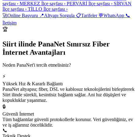
sayfası ›
MERKEZ
İlçe sayfası ›
PERVARİ
İlçe sayfası ›
ŞİRVAN
İlçe sayfası ›
TİLLO
İlçe sayfası ›
🚀
Online Başvuru
📍
Altyapı Sorgula
📋
Tarifeler
💬
WhatsApp
📞
İletişim
🏆
Siirt ilinde PanaNet Sınırsız Fiber
İnternet Avantajları
Neden PanaNet'i tercih etmelisiniz?
⚡
Yüksek Hız & Kararlı Bağlantı
PanaNet altyapısı; fiber, DSL ve kablosuz teknolojilerini birleştirerek
Siirt ilinde sürekli, kesintisiz bağlantı sağlar. Ani hız düşüşleri ve
kopukluklar yaşanmaz.
🔒
Güvenli İnternet
Tüm bağlantılar güvenli protokollerle korunur. Veri güvenliğiniz, ev
ve iş ağlarınız önceliklidir.
📞
Teknik Destek