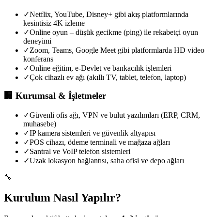
✓
Netflix, YouTube, Disney+ gibi akış platformlarında
kesintisiz 4K izleme
✓
Online oyun – düşük gecikme (ping) ile rekabetçi oyun
deneyimi
✓
Zoom, Teams, Google Meet gibi platformlarda HD video
konferans
✓
Online eğitim, e-Devlet ve bankacılık işlemleri
✓
Çok cihazlı ev ağı (akıllı TV, tablet, telefon, laptop)
🏢
Kurumsal & İşletmeler
✓
Güvenli ofis ağı, VPN ve bulut yazılımları (ERP, CRM,
muhasebe)
✓
IP kamera sistemleri ve güvenlik altyapısı
✓
POS cihazı, ödeme terminali ve mağaza ağları
✓
Santral ve VoIP telefon sistemleri
✓
Uzak lokasyon bağlantısı, saha ofisi ve depo ağları
🔧
Kurulum Nasıl Yapılır?