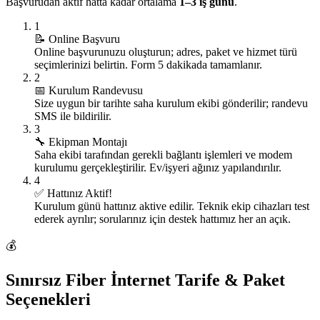
Başvurudan aktif hatta kadar ortalama
1–3 iş günü
.
1
📝
Online Başvuru
Online başvurunuzu oluşturun; adres, paket ve hizmet türü
seçimlerinizi belirtin. Form 5 dakikada tamamlanır.
2
📅
Kurulum Randevusu
Size uygun bir tarihte saha kurulum ekibi gönderilir; randevu
SMS ile bildirilir.
3
🔧
Ekipman Montajı
Saha ekibi tarafından gerekli bağlantı işlemleri ve modem
kurulumu gerçekleştirilir. Ev/işyeri ağınız yapılandırılır.
4
✅
Hattınız Aktif!
Kurulum günü hattınız aktive edilir. Teknik ekip cihazları test
ederek ayrılır; sorularınız için destek hattımız her an açık.
💰
Sınırsız Fiber İnternet Tarife & Paket
Seçenekleri