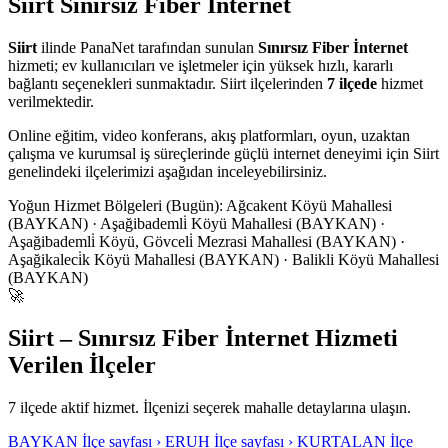
Siirt
Sınırsız Fiber İnternet
Siirt
ilinde PanaNet tarafından sunulan
Sınırsız Fiber İnternet
hizmeti; ev kullanıcıları ve işletmeler için yüksek hızlı, kararlı
bağlantı seçenekleri sunmaktadır. Siirt ilçelerinden
7 ilçede
hizmet
verilmektedir.
Online eğitim, video konferans, akış platformları, oyun, uzaktan
çalışma ve kurumsal iş süreçlerinde güçlü internet deneyimi için Siirt
genelindeki ilçelerimizi aşağıdan inceleyebilirsiniz.
Yoğun Hizmet Bölgeleri (Bugün):
Ağcakent Köyü Mahallesi
(BAYKAN) · Aşağibademli̇ Köyü Mahallesi (BAYKAN) ·
Aşağibademli̇ Köyü, Gövceli̇ Mezrasi Mahallesi (BAYKAN) ·
Aşağikaleci̇k Köyü Mahallesi (BAYKAN) · Balikli Köyü Mahallesi
(BAYKAN)
🚀
Siirt – Sınırsız Fiber İnternet Hizmeti
Verilen İlçeler
7 ilçede aktif hizmet. İlçenizi seçerek mahalle detaylarına ulaşın.
BAYKAN
İlçe sayfası ›
ERUH
İlçe sayfası ›
KURTALAN
İlçe