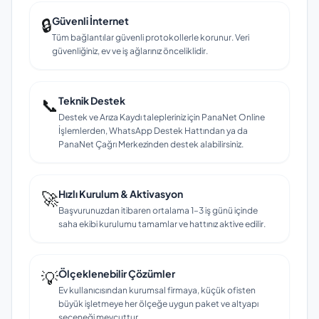
🔒
Güvenli İnternet
Tüm bağlantılar güvenli protokollerle korunur. Veri
güvenliğiniz, ev ve iş ağlarınız önceliklidir.
📞
Teknik Destek
Destek ve Arıza Kaydı talepleriniz için PanaNet Online
İşlemlerden, WhatsApp Destek Hattından ya da
PanaNet Çağrı Merkezinden destek alabilirsiniz.
🚀
Hızlı Kurulum & Aktivasyon
Başvurunuzdan itibaren ortalama 1–3 iş günü içinde
saha ekibi kurulumu tamamlar ve hattınız aktive edilir.
💡
Ölçeklenebilir Çözümler
Ev kullanıcısından kurumsal firmaya, küçük ofisten
büyük işletmeye her ölçeğe uygun paket ve altyapı
seçeneği mevcuttur.