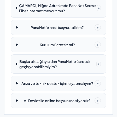
ÇAMARDI, Niğde Adresimde PanaNet Sınırsız
+
Fiber İnternet mevcut mu?
PanaNet'e nasıl başvurabilirim?
+
Kurulum ücretsiz mi?
+
Başka bir sağlayıcıdan PanaNet'e ücretsiz
+
geçiş yapabilir miyim?
Arıza ve teknik destek için ne yapmalıyım?
+
e-Devlet ile online başvuru nasıl yapılır?
+