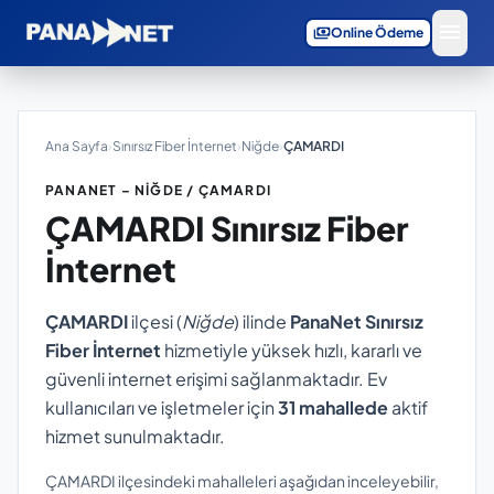
menu
payments
Online Ödeme
Ana Sayfa
›
Sınırsız Fiber İnternet
›
Niğde
›
ÇAMARDI
PANANET – NIĞDE / ÇAMARDI
ÇAMARDI
Sınırsız Fiber
İnternet
ÇAMARDI
ilçesi (
Niğde
) ilinde
PanaNet Sınırsız
Fiber İnternet
hizmetiyle yüksek hızlı, kararlı ve
güvenli internet erişimi sağlanmaktadır. Ev
kullanıcıları ve işletmeler için
31 mahallede
aktif
hizmet sunulmaktadır.
ÇAMARDI ilçesindeki mahalleleri aşağıdan inceleyebilir,