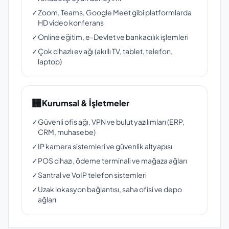
✓
Zoom, Teams, Google Meet gibi platformlarda
HD video konferans
✓
Online eğitim, e-Devlet ve bankacılık işlemleri
✓
Çok cihazlı ev ağı (akıllı TV, tablet, telefon,
laptop)
🏢
Kurumsal & İşletmeler
✓
Güvenli ofis ağı, VPN ve bulut yazılımları (ERP,
CRM, muhasebe)
✓
IP kamera sistemleri ve güvenlik altyapısı
✓
POS cihazı, ödeme terminali ve mağaza ağları
✓
Santral ve VoIP telefon sistemleri
✓
Uzak lokasyon bağlantısı, saha ofisi ve depo
ağları