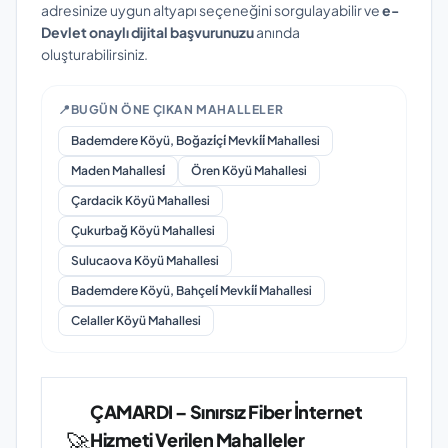
adresinize uygun altyapı seçeneğini sorgulayabilir ve
e-
Devlet onaylı dijital başvurunuzu
anında
oluşturabilirsiniz.
📍
BUGÜN ÖNE ÇIKAN MAHALLELER
Bademdere Köyü, Boğazi̇çi̇ Mevki̇i̇ Mahallesi
Maden Mahallesi̇
Ören Köyü Mahallesi
Çardacik Köyü Mahallesi
Çukurbağ Köyü Mahallesi
Sulucaova Köyü Mahallesi
Bademdere Köyü, Bahçeli̇ Mevki̇i̇ Mahallesi
Celaller Köyü Mahallesi
ÇAMARDI – Sınırsız Fiber İnternet
🚀
Hizmeti Verilen Mahalleler