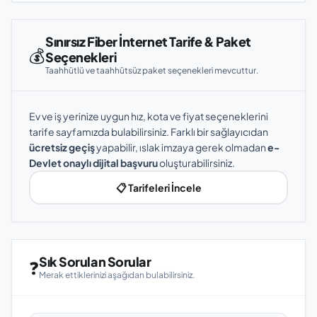
Sınırsız Fiber İnternet Tarife & Paket
💰
Seçenekleri
Taahhütlü ve taahhütsüz paket seçenekleri mevcuttur.
Ev ve iş yerinize uygun hız, kota ve fiyat seçeneklerini
tarife sayfamızda bulabilirsiniz. Farklı bir sağlayıcıdan
ücretsiz geçiş
yapabilir, ıslak imzaya gerek olmadan
e-
Devlet onaylı dijital başvuru
oluşturabilirsiniz.
📋 Tarifeleri İncele
Sık Sorulan Sorular
❓
Merak ettiklerinizi aşağıdan bulabilirsiniz.