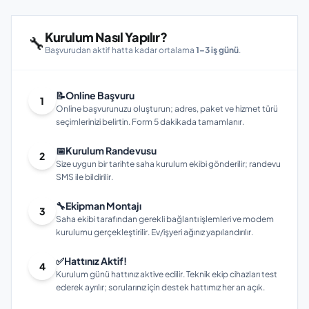
Kurulum Nasıl Yapılır?
🔧
Başvurudan aktif hatta kadar ortalama
1–3 iş günü
.
📝
Online Başvuru
1
Online başvurunuzu oluşturun; adres, paket ve hizmet türü
seçimlerinizi belirtin. Form 5 dakikada tamamlanır.
📅
Kurulum Randevusu
2
Size uygun bir tarihte saha kurulum ekibi gönderilir; randevu
SMS ile bildirilir.
🔧
Ekipman Montajı
3
Saha ekibi tarafından gerekli bağlantı işlemleri ve modem
kurulumu gerçekleştirilir. Ev/işyeri ağınız yapılandırılır.
✅
Hattınız Aktif!
4
Kurulum günü hattınız aktive edilir. Teknik ekip cihazları test
ederek ayrılır; sorularınız için destek hattımız her an açık.