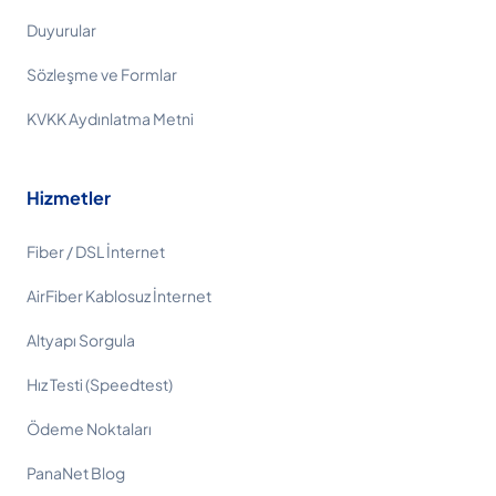
Duyurular
Sözleşme ve Formlar
KVKK Aydınlatma Metni
Hizmetler
Fiber / DSL İnternet
AirFiber Kablosuz İnternet
Altyapı Sorgula
Hız Testi (Speedtest)
Ödeme Noktaları
PanaNet Blog