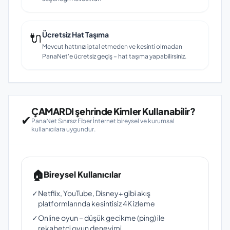
🔌
Ücretsiz Hat Taşıma
Mevcut hattınızı iptal etmeden ve kesinti olmadan
PanaNet'e ücretsiz geçiş – hat taşıma yapabilirsiniz.
ÇAMARDI şehrinde Kimler Kullanabilir?
✔
PanaNet Sınırsız Fiber İnternet bireysel ve kurumsal
kullanıcılara uygundur.
🏠
Bireysel Kullanıcılar
✓
Netflix, YouTube, Disney+ gibi akış
platformlarında kesintisiz 4K izleme
✓
Online oyun – düşük gecikme (ping) ile
rekabetçi oyun deneyimi