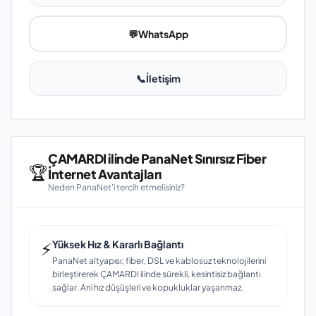
💬
WhatsApp
📞
İletişim
ÇAMARDI ilinde PanaNet Sınırsız Fiber
🏆
İnternet Avantajları
Neden PanaNet'i tercih etmelisiniz?
⚡
Yüksek Hız & Kararlı Bağlantı
PanaNet altyapısı; fiber, DSL ve kablosuz teknolojilerini
birleştirerek ÇAMARDI ilinde sürekli, kesintisiz bağlantı
sağlar. Ani hız düşüşleri ve kopukluklar yaşanmaz.