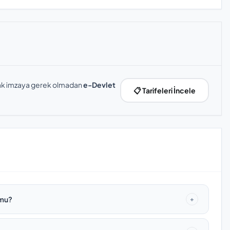
slak imzaya gerek olmadan
e-Devlet
📋 Tarifeleri İncele
 mu?
+