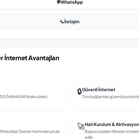
💬
WhatsApp
📞
İletişim
 İnternet Avantajları
🔒
Güvenli İnternet
ek DOĞANHİSAR ilinde sürekli,
Tüm bağlantılar güvenli protokollerl
🚀
Hızlı Kurulum & Aktivasyon
en, WhatsApp Destek Hattından ya da
Başvurunuzdan itibaren ortalama
edilir.