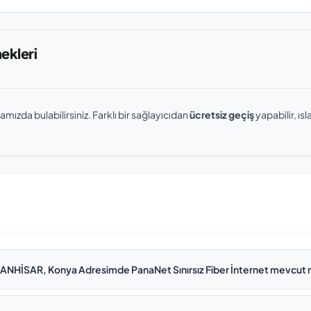
nekleri
amızda bulabilirsiniz. Farklı bir sağlayıcıdan
ücretsiz geçiş
yapabilir, ı
NHİSAR, Konya Adresimde PanaNet Sınırsız Fiber İnternet mevcut