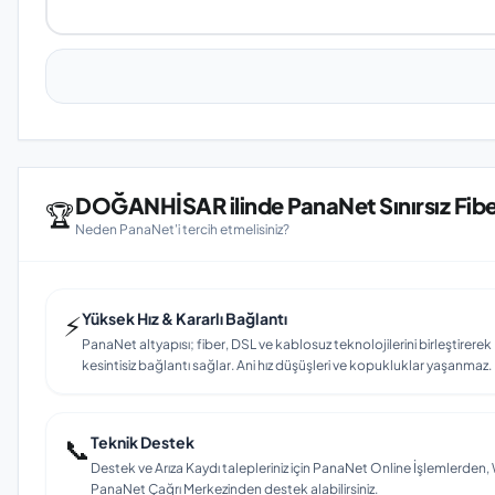
DOĞANHİSAR ilinde PanaNet Sınırsız Fiber
🏆
Neden PanaNet'i tercih etmelisiniz?
⚡
Yüksek Hız & Kararlı Bağlantı
PanaNet altyapısı; fiber, DSL ve kablosuz teknolojilerini birleştirer
kesintisiz bağlantı sağlar. Ani hız düşüşleri ve kopukluklar yaşanmaz.
📞
Teknik Destek
Destek ve Arıza Kaydı talepleriniz için PanaNet Online İşlemlerd
PanaNet Çağrı Merkezinden destek alabilirsiniz.