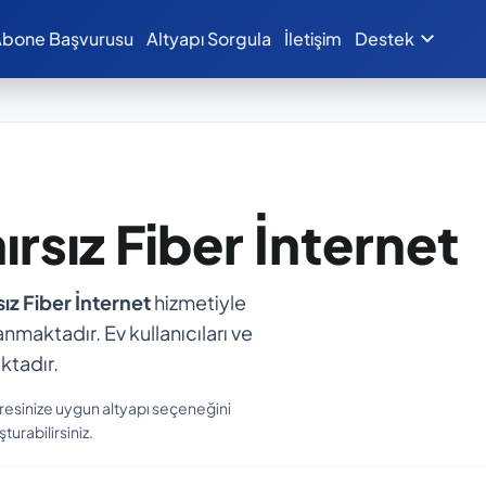
expand_more
bone Başvurusu
Altyapı Sorgula
İletişim
Destek
ırsız Fiber İnternet
ız Fiber İnternet
hizmetiyle
anmaktadır. Ev kullanıcıları ve
ktadır.
resinize uygun altyapı seçeneğini
turabilirsiniz.