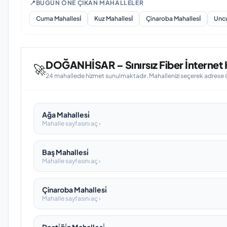
📍
BUGÜN ÖNE ÇIKAN MAHALLELER
Cuma Mahallesi̇
Kuz Mahallesi̇
Çinaroba Mahallesi̇
Uncu
DOĞANHİSAR – Sınırsız Fiber İnternet H
🚀
24 mahallede hizmet sunulmaktadır. Mahallenizi seçerek adrese öze
Ağa Mahallesi̇
Mahalle sayfasını aç ›
Baş Mahallesi̇
Mahalle sayfasını aç ›
Çinaroba Mahallesi̇
Mahalle sayfasını aç ›