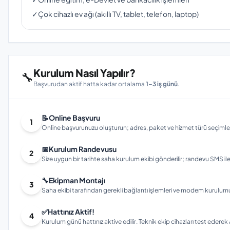
✓
Çok cihazlı ev ağı (akıllı TV, tablet, telefon, laptop)
Kurulum Nasıl Yapılır?
🔧
Başvurudan aktif hatta kadar ortalama
1–3 iş günü
.
📝
Online Başvuru
1
Online başvurunuzu oluşturun; adres, paket ve hizmet türü seçimleri
📅
Kurulum Randevusu
2
Size uygun bir tarihte saha kurulum ekibi gönderilir; randevu SMS ile bi
🔧
Ekipman Montajı
3
Saha ekibi tarafından gerekli bağlantı işlemleri ve modem kurulumu gerç
✅
Hattınız Aktif!
4
Kurulum günü hattınız aktive edilir. Teknik ekip cihazları test ederek ay