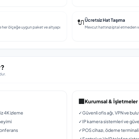
🔌
Ücretsiz Hat Taşıma
e her ölçeğe uygun paket ve altyapı
Mevcut hattınızı iptal etmeden v
r?
dur.
🏢
Kurumsal & İşletmeler
siz 4K izleme
✓
Güvenli ofis ağı, VPN ve bul
neyimi
✓
IP kamera sistemleri ve güven
konferans
✓
POS cihazı, ödeme terminali
✓
Santral ve VoIP telefon siste