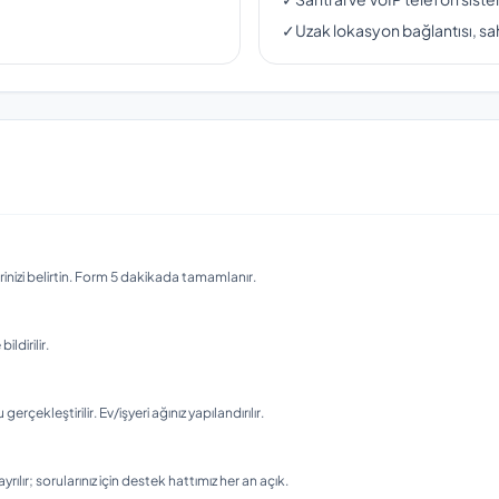
✓
Uzak lokasyon bağlantısı, sah
nizi belirtin. Form 5 dakikada tamamlanır.
ldirilir.
ekleştirilir. Ev/işyeri ağınız yapılandırılır.
rılır; sorularınız için destek hattımız her an açık.