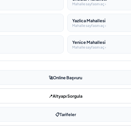
Mahalle sayfasını aç ›
Yazlica Mahallesi̇
Mahalle sayfasını aç ›
Yeni̇ce Mahallesi̇
Mahalle sayfasını aç ›
🚀
Online Başvuru
📍
Altyapı Sorgula
📋
Tarifeler