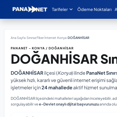
expand_more
Tarifeler
Ödeme Noktaları
A
Ana Sayfa
›
Sınırsız Fiber İnternet
›
Konya
›
DOĞANHİSAR
PANANET – KONYA / DOĞANHİSAR
DOĞANHİSAR
Sın
DOĞANHİSAR
ilçesi (
Konya
) ilinde
PanaNet Sınırs
yüksek hızlı, kararlı ve güvenli internet erişimi sağl
işletmeler için
24 mahallede
aktif hizmet sunulma
DOĞANHİSAR ilçesindeki mahalleleri aşağıdan inceleyebilir, ad
sorgulayabilir ve
e-Devlet onaylı dijital başvurunuzu
anında oluş