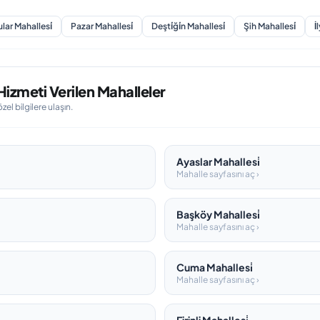
lar Mahallesi̇
Pazar Mahallesi̇
Deşti̇ği̇n Mahallesi̇
Şih Mahallesi̇
I
izmeti Verilen Mahalleler
l bilgilere ulaşın.
Ayaslar Mahallesi̇
Mahalle sayfasını aç ›
Başköy Mahallesi̇
Mahalle sayfasını aç ›
Cuma Mahallesi̇
Mahalle sayfasını aç ›