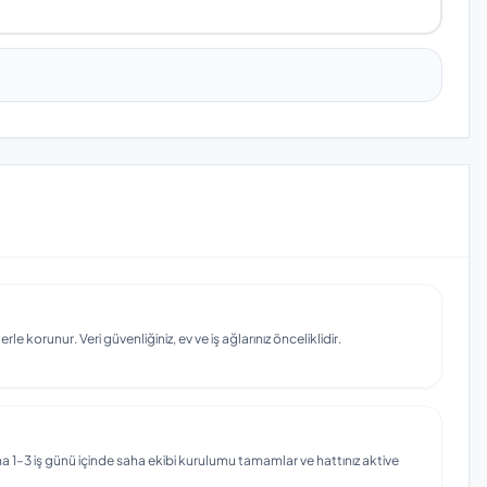
e korunur. Veri güvenliğiniz, ev ve iş ağlarınız önceliklidir.
 1–3 iş günü içinde saha ekibi kurulumu tamamlar ve hattınız aktive