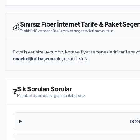
Sınırsız Fiber İnternet Tarife & Paket Seçe
💰
Taahhütlü ve taahhütsüz paket seçenekleri mevcuttur.
Ev ve iş yerinize uygun hız, kota ve fiyat seçeneklerini tarife sayf
onaylı dijital başvuru
oluşturabilirsiniz.
Sık Sorulan Sorular
❓
Merak ettiklerinizi aşağıdan bulabilirsiniz.
DOĞA