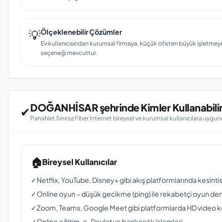
💡
Ölçeklenebilir Çözümler
Ev kullanıcısından kurumsal firmaya, küçük ofisten büyük işletmey
seçeneği mevcuttur.
DOĞANHİSAR şehrinde Kimler Kullanabili
✔
PanaNet Sınırsız Fiber İnternet bireysel ve kurumsal kullanıcılara uygun
🏠
Bireysel Kullanıcılar
✓
Netflix, YouTube, Disney+ gibi akış platformlarında kesinti
✓
Online oyun – düşük gecikme (ping) ile rekabetçi oyun de
✓
Zoom, Teams, Google Meet gibi platformlarda HD video 
✓
Online eğitim, e-Devlet ve bankacılık işlemleri