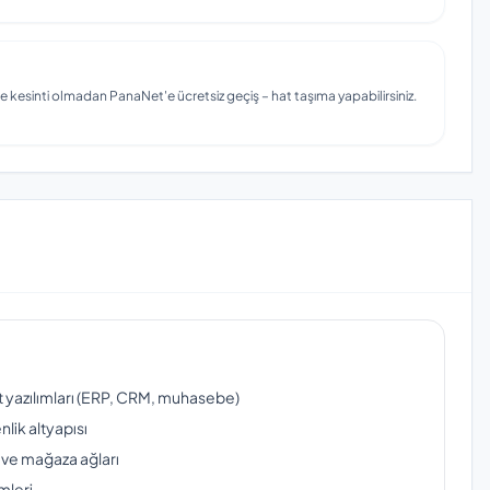
e kesinti olmadan PanaNet'e ücretsiz geçiş – hat taşıma yapabilirsiniz.
ut yazılımları (ERP, CRM, muhasebe)
lik altyapısı
 ve mağaza ağları
mleri