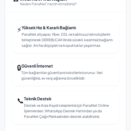
Neden PanaNet'i tercih etmelisiniz?
⚡
Yüksek Hız & Kararlı Bağlantı
PanaNet altyapısı; fiber, DSL ve kablosuz teknolojilerini
birleştirerek DEREBUCAK ilinde sürekli, kesintisiz bağlantı
sağlar. Ani hız düşüşleri ve kopukluklar yaşanmaz.
🔒
Güvenli İnternet
Tüm bağlantılar güvenli protokollerle korunur. Veri
güvenliğiniz, ev ve iş ağlarınız önceliklidir.
📞
Teknik Destek
Destek ve Arıza Kaydı talepleriniz için PanaNet Online
İşlemlerden, WhatsApp Destek Hattından ya da
PanaNet Çağrı Merkezinden destek alabilirsiniz.