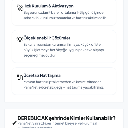
🚀
Hızlı Kurulum & Aktivasyon
Başvurunuzdan itibaren ortalama 1–3 iş günü içinde
saha ekibi kurulumu tamamlar ve hattınız aktive edilir.
💡
Ölçeklenebilir Çözümler
Ev kullanıcısından kurumsal firmaya, küçük ofisten
büyük işletmeye her ölçeğe uygun paket ve altyapı
seçeneği mevcuttur.
🔌
Ücretsiz Hat Taşıma
Mevcut hattınızı iptal etmeden ve kesinti olmadan
PanaNet'e ücretsiz geçiş – hat taşıma yapabilirsiniz.
DEREBUCAK şehrinde Kimler Kullanabilir?
✔
PanaNet Sınırsız Fiber İnternet bireysel ve kurumsal
kullanıcılara uygundur.