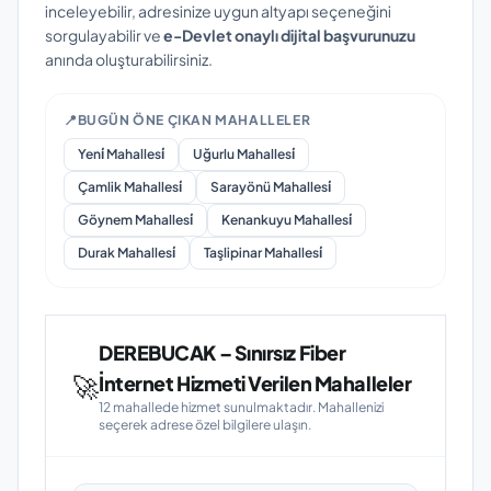
inceleyebilir, adresinize uygun altyapı seçeneğini
sorgulayabilir ve
e-Devlet onaylı dijital başvurunuzu
anında oluşturabilirsiniz.
📍
BUGÜN ÖNE ÇIKAN MAHALLELER
Yeni̇ Mahallesi̇
Uğurlu Mahallesi̇
Çamlik Mahallesi̇
Sarayönü Mahallesi̇
Göynem Mahallesi̇
Kenankuyu Mahallesi̇
Durak Mahallesi̇
Taşlipinar Mahallesi̇
DEREBUCAK – Sınırsız Fiber
🚀
İnternet Hizmeti Verilen Mahalleler
12 mahallede hizmet sunulmaktadır. Mahallenizi
seçerek adrese özel bilgilere ulaşın.