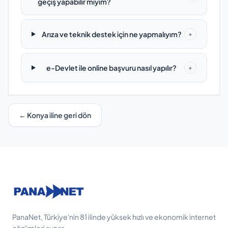
geçiş yapabilir miyim?
Arıza ve teknik destek için ne yapmalıyım?
+
e-Devlet ile online başvuru nasıl yapılır?
+
← Konya iline geri dön
PanaNet, Türkiye'nin 81 ilinde yüksek hızlı ve ekonomik internet