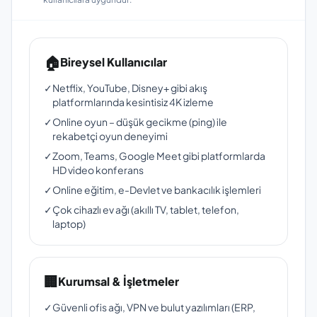
🏠
Bireysel Kullanıcılar
✓
Netflix, YouTube, Disney+ gibi akış
platformlarında kesintisiz 4K izleme
✓
Online oyun – düşük gecikme (ping) ile
rekabetçi oyun deneyimi
✓
Zoom, Teams, Google Meet gibi platformlarda
HD video konferans
✓
Online eğitim, e-Devlet ve bankacılık işlemleri
✓
Çok cihazlı ev ağı (akıllı TV, tablet, telefon,
laptop)
🏢
Kurumsal & İşletmeler
✓
Güvenli ofis ağı, VPN ve bulut yazılımları (ERP,