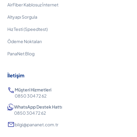
AirFiber Kablosuz İnternet
Altyapı Sorgula
Hız Testi (Speedtest)
Ödeme Noktaları
PanaNet Blog
İletişim
call
Müşteri Hizmetleri
0850 304 72 62
WhatsApp Destek Hattı
0850 304 72 62
mail
bilgi@pananet.com.tr