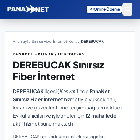
menu
payments
Online Ödeme
Ana Sayfa
›
Sınırsız Fiber İnternet
›
Konya
›
DEREBUCAK
PANANET – KONYA / DEREBUCAK
DEREBUCAK
Sınırsız
Fiber İnternet
DEREBUCAK
ilçesi (
Konya
) ilinde
PanaNet
Sınırsız Fiber İnternet
hizmetiyle yüksek hızlı,
kararlı ve güvenli internet erişimi sağlanmaktadır.
Ev kullanıcıları ve işletmeler için
12 mahallede
aktif hizmet sunulmaktadır.
DEREBUCAK ilçesindeki mahalleleri aşağıdan