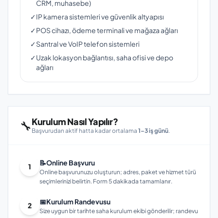
CRM, muhasebe)
✓
IP kamera sistemleri ve güvenlik altyapısı
✓
POS cihazı, ödeme terminali ve mağaza ağları
✓
Santral ve VoIP telefon sistemleri
✓
Uzak lokasyon bağlantısı, saha ofisi ve depo
ağları
Kurulum Nasıl Yapılır?
🔧
Başvurudan aktif hatta kadar ortalama
1–3 iş günü
.
📝
Online Başvuru
1
Online başvurunuzu oluşturun; adres, paket ve hizmet türü
seçimlerinizi belirtin. Form 5 dakikada tamamlanır.
📅
Kurulum Randevusu
2
Size uygun bir tarihte saha kurulum ekibi gönderilir; randevu