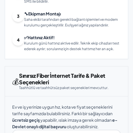
SMS ile bildirilir.
🔧
Ekipman Montajı
3
Saha ekibi tarafından gerekli bağlantı işlemleri ve modem
kurulumu gerçekleştirilir. Ev/işyeri ağınız yapılandırılır.
✅
Hattınız Aktif!
4
Kurulum günü hattınız aktive edilir. Teknik ekip cihazları test
ederek ayrılır; sorularınız için destek hattımız her an açık.
Sınırsız Fiber İnternet Tarife & Paket
💰
Seçenekleri
Taahhütlü ve taahhütsüz paket seçenekleri mevcuttur.
Ev ve iş yerinize uygun hız, kota ve fiyat seçeneklerini
tarife sayfamızda bulabilirsiniz. Farklı bir sağlayıcıdan
ücretsiz geçiş
yapabilir, ıslak imzaya gerek olmadan
e-
Devlet onaylı dijital başvuru
oluşturabilirsiniz.