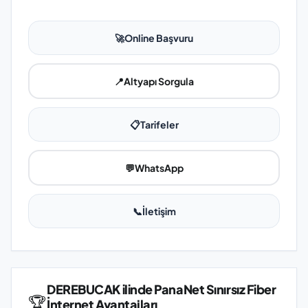
🚀
Online Başvuru
📍
Altyapı Sorgula
📋
Tarifeler
💬
WhatsApp
📞
İletişim
DEREBUCAK ilinde PanaNet Sınırsız Fiber
🏆
İnternet Avantajları