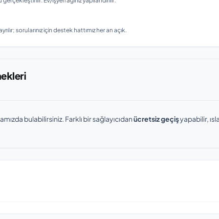
ekleştirilir. Ev/işyeri ağınız yapılandırılır.
rılır; sorularınız için destek hattımız her an açık.
nekleri
amızda bulabilirsiniz. Farklı bir sağlayıcıdan
ücretsiz geçiş
yapabilir, ı