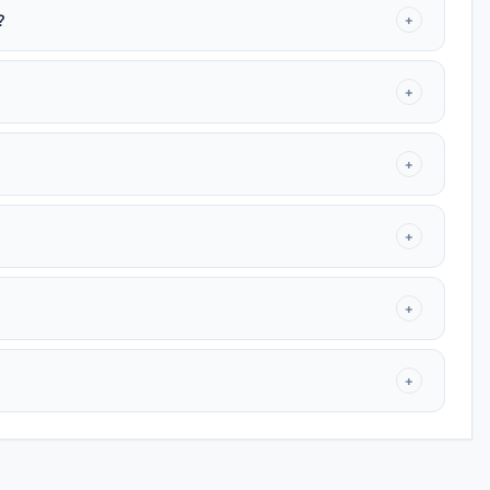
?
+
+
+
+
+
+