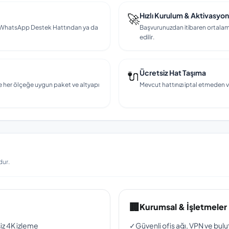
🚀
Hızlı Kurulum & Aktivasyon
en, WhatsApp Destek Hattından ya da
Başvurunuzdan itibaren ortalama
edilir.
🔌
Ücretsiz Hat Taşıma
e her ölçeğe uygun paket ve altyapı
Mevcut hattınızı iptal etmeden v
dur.
🏢
Kurumsal & İşletmeler
siz 4K izleme
✓
Güvenli ofis ağı, VPN ve bul