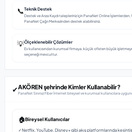
📞
Teknik Destek
Destek ve Arıza Kaydı talepleriniz için PanaNet Online İşlemlerd
PanaNet Çağrı Merkezinden destek alabilirsiniz.
💡
Ölçeklenebilir Çözümler
Ev kullanıcısından kurumsal firmaya, küçük ofisten büyük işletmey
seçeneği mevcuttur.
AKÖREN şehrinde Kimler Kullanabilir?
✔
PanaNet Sınırsız Fiber İnternet bireysel ve kurumsal kullanıcılara uygun
🏠
Bireysel Kullanıcılar
✓
Netflix, YouTube, Disney+ gibi akış platformlarında kesinti