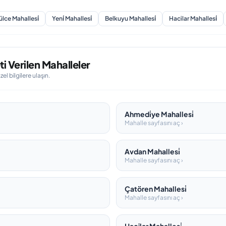
ülce Mahallesi̇
Yeni̇ Mahallesi̇
Belkuyu Mahallesi̇
Hacilar Mahallesi̇
i Verilen Mahalleler
l bilgilere ulaşın.
Ahmedi̇ye Mahallesi̇
Mahalle sayfasını aç ›
Avdan Mahallesi̇
Mahalle sayfasını aç ›
Çatören Mahallesi̇
Mahalle sayfasını aç ›