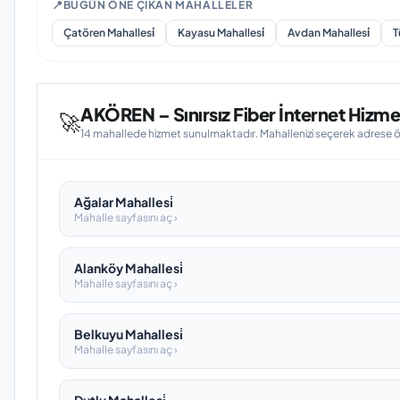
📍
BUGÜN ÖNE ÇIKAN MAHALLELER
Çatören Mahallesi̇
Kayasu Mahallesi̇
Avdan Mahallesi̇
T
AKÖREN – Sınırsız Fiber İnternet Hizmet
🚀
14 mahallede hizmet sunulmaktadır. Mahallenizi seçerek adrese öze
Ağalar Mahallesi̇
Mahalle sayfasını aç ›
Alanköy Mahallesi̇
Mahalle sayfasını aç ›
Belkuyu Mahallesi̇
Mahalle sayfasını aç ›