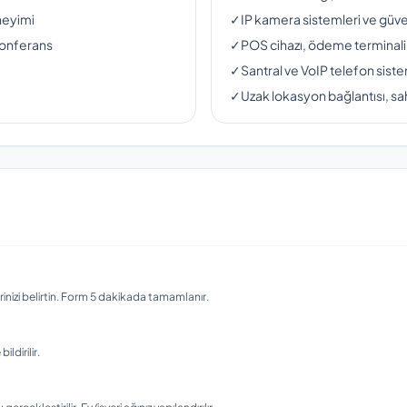
neyimi
✓
IP kamera sistemleri ve güven
konferans
✓
POS cihazı, ödeme terminali
✓
Santral ve VoIP telefon siste
✓
Uzak lokasyon bağlantısı, sah
nizi belirtin. Form 5 dakikada tamamlanır.
ldirilir.