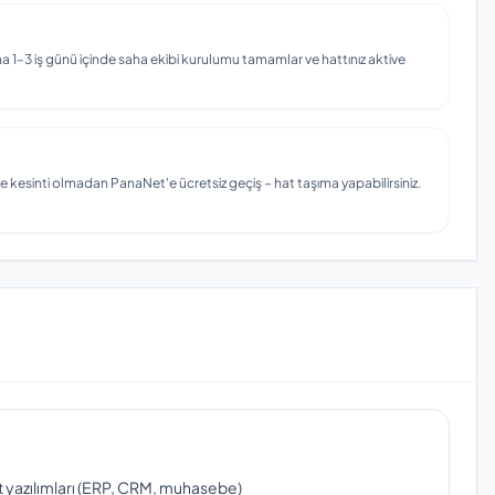
 1–3 iş günü içinde saha ekibi kurulumu tamamlar ve hattınız aktive
e kesinti olmadan PanaNet'e ücretsiz geçiş – hat taşıma yapabilirsiniz.
ut yazılımları (ERP, CRM, muhasebe)