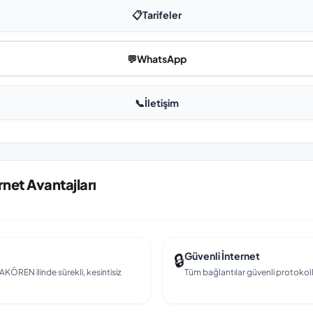
📋
Tarifeler
💬
WhatsApp
📞
İletişim
rnet Avantajları
🔒
Güvenli İnternet
 AKÖREN ilinde sürekli, kesintisiz
Tüm bağlantılar güvenli protokollerl