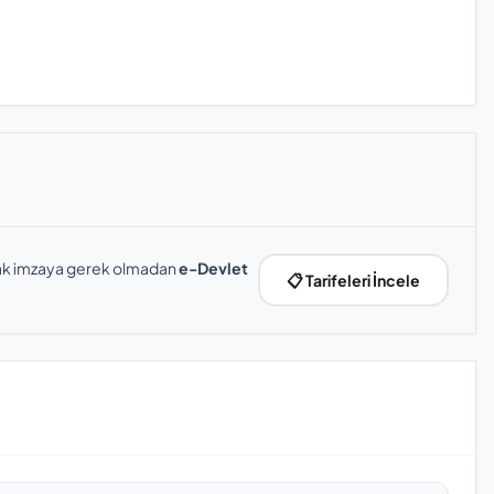
slak imzaya gerek olmadan
e-Devlet
📋 Tarifeleri İncele