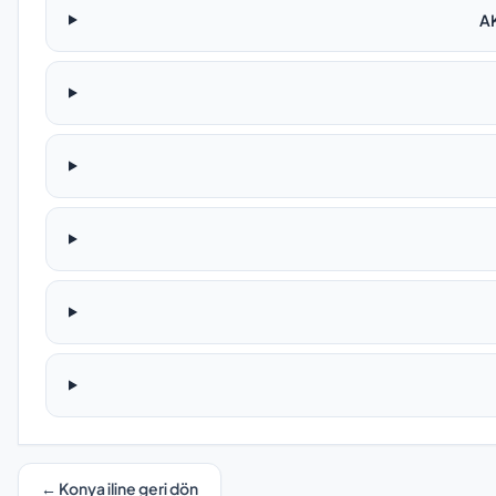
AK
← Konya iline geri dön