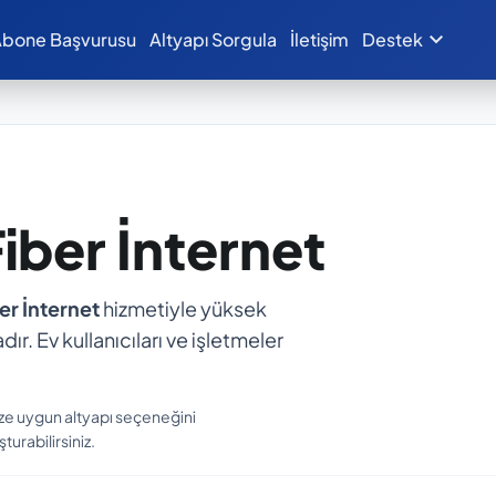
expand_more
bone Başvurusu
Altyapı Sorgula
İletişim
Destek
Fiber İnternet
er İnternet
hizmetiyle yüksek
dır. Ev kullanıcıları ve işletmeler
ize uygun altyapı seçeneğini
turabilirsiniz.