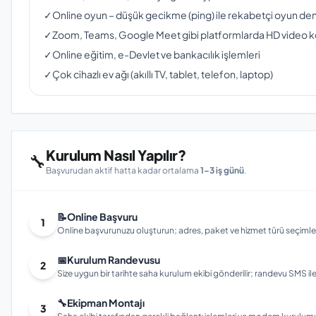
✓
Online oyun – düşük gecikme (ping) ile rekabetçi oyun de
✓
Zoom, Teams, Google Meet gibi platformlarda HD video 
✓
Online eğitim, e-Devlet ve bankacılık işlemleri
✓
Çok cihazlı ev ağı (akıllı TV, tablet, telefon, laptop)
Kurulum Nasıl Yapılır?
🔧
Başvurudan aktif hatta kadar ortalama
1–3 iş günü
.
📝
Online Başvuru
1
Online başvurunuzu oluşturun; adres, paket ve hizmet türü seçimleri
📅
Kurulum Randevusu
2
Size uygun bir tarihte saha kurulum ekibi gönderilir; randevu SMS ile bi
🔧
Ekipman Montajı
3