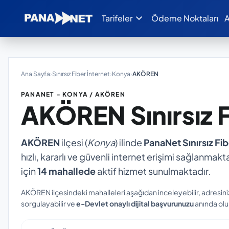
expand_more
Tarifeler
Ödeme Noktaları
A
Ana Sayfa
›
Sınırsız Fiber İnternet
›
Konya
›
AKÖREN
PANANET – KONYA / AKÖREN
AKÖREN
Sınırsız 
AKÖREN
ilçesi (
Konya
) ilinde
PanaNet Sınırsız Fib
hızlı, kararlı ve güvenli internet erişimi sağlanmakta
için
14 mahallede
aktif hizmet sunulmaktadır.
AKÖREN ilçesindeki mahalleleri aşağıdan inceleyebilir, adresin
sorgulayabilir ve
e-Devlet onaylı dijital başvurunuzu
anında oluş