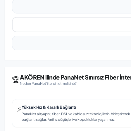
AKÖREN ilinde PanaNet Sınırsız Fiber İnte
🏆
Neden PanaNet'i tercih etmelisiniz?
⚡
Yüksek Hız & Kararlı Bağlantı
PanaNet altyapısı; fiber, DSL ve kablosuz teknolojilerini birleştirerek
bağlantı sağlar. Ani hız düşüşleri ve kopukluklar yaşanmaz.