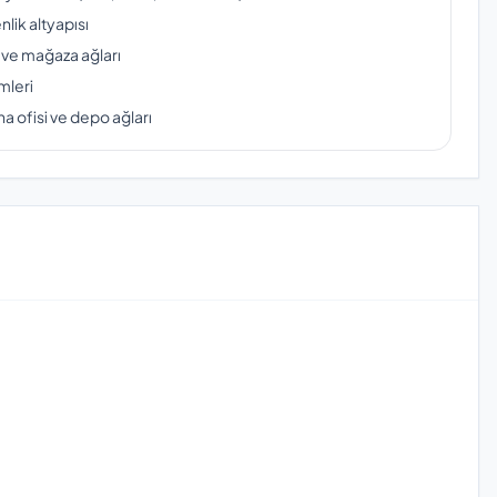
lik altyapısı
 ve mağaza ağları
mleri
a ofisi ve depo ağları