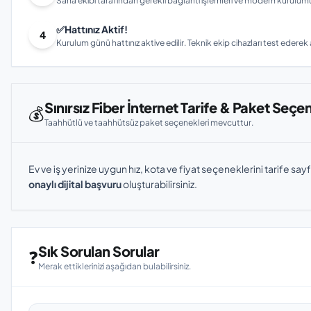
Saha ekibi tarafından gerekli bağlantı işlemleri ve modem kurulumu gerç
✅
Hattınız Aktif!
4
Kurulum günü hattınız aktive edilir. Teknik ekip cihazları test ederek ay
Sınırsız Fiber İnternet Tarife & Paket Seçe
💰
Taahhütlü ve taahhütsüz paket seçenekleri mevcuttur.
Ev ve iş yerinize uygun hız, kota ve fiyat seçeneklerini tarife sayf
onaylı dijital başvuru
oluşturabilirsiniz.
Sık Sorulan Sorular
❓
Merak ettiklerinizi aşağıdan bulabilirsiniz.