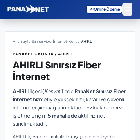
menu
payments
Online Ödeme
Ana Sayfa
›
Sınırsız Fiber İnternet
›
Konya
›
AHIRLI
PANANET – KONYA / AHIRLI
AHIRLI
Sınırsız Fiber
İnternet
AHIRLI
ilçesi (
Konya
) ilinde
PanaNet Sınırsız Fiber
İnternet
hizmetiyle yüksek hızlı, kararlı ve güvenli
internet erişimi sağlanmaktadır. Ev kullanıcıları ve
işletmeler için
15 mahallede
aktif hizmet
sunulmaktadır.
AHIRLI ilçesindeki mahalleleri aşağıdan inceleyebilir,