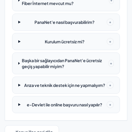
+
Fiber İnternet mevcut mu?
PanaNet'e nasıl başvurabilirim?
+
Kurulum ücretsiz mi?
+
Başka bir sağlayıcıdan PanaNet'e ücretsiz
+
geçiş yapabilir miyim?
Arıza ve teknik destek için ne yapmalıyım?
+
e-Devlet ile online başvuru nasıl yapılır?
+