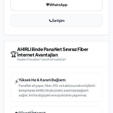
💬
WhatsApp
📞
İletişim
AHIRLI ilinde PanaNet Sınırsız Fiber
🏆
İnternet Avantajları
Neden PanaNet'i tercih etmelisiniz?
⚡
Yüksek Hız & Kararlı Bağlantı
PanaNet altyapısı; fiber, DSL ve kablosuz teknolojilerini
birleştirerek AHIRLI ilinde sürekli, kesintisiz bağlantı
sağlar. Ani hız düşüşleri ve kopukluklar yaşanmaz.
Güvenli İnternet