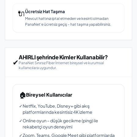
🔌
Ücretsiz Hat Taşıma
Mevcut hattınızı iptal etmeden ve kesinti olmadan
PanaNet'e ücretsiz geçiş – hat taşıma yapabilirsiniz.
AHIRLI şehrinde Kimler Kullanabilir?
✔
PanaNet Sınırsız Fiber İnternet bireysel ve kurumsal
kullanıcılara uygundur.
🏠
Bireysel Kullanıcılar
✓
Netflix, YouTube, Disney+ gibi akış
platformlarında kesintisiz 4K izleme
✓
Online oyun – düşük gecikme (ping) ile
rekabetçi oyun deneyimi
✓
Zoom, Teams, Google Meet gibi platformlarda