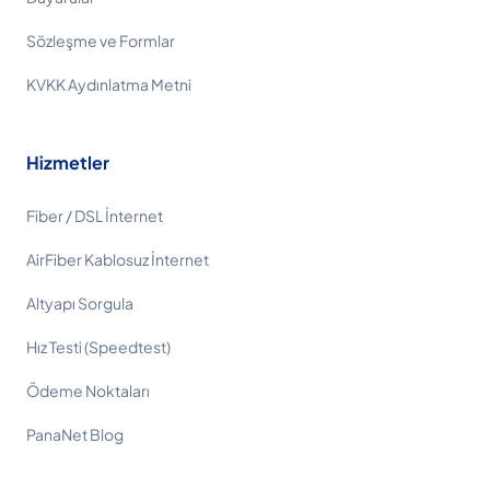
Sözleşme ve Formlar
KVKK Aydınlatma Metni
Hizmetler
Fiber / DSL İnternet
AirFiber Kablosuz İnternet
Altyapı Sorgula
Hız Testi (Speedtest)
Ödeme Noktaları
PanaNet Blog