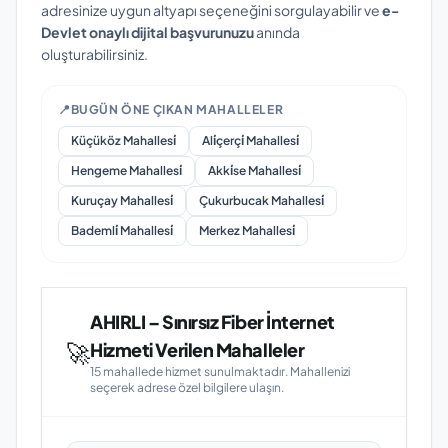
adresinize uygun altyapı seçeneğini sorgulayabilir ve
e-
Devlet onaylı dijital başvurunuzu
anında
oluşturabilirsiniz.
📍
BUGÜN ÖNE ÇIKAN MAHALLELER
Küçüköz Mahallesi̇
Ali̇çerçi̇ Mahallesi̇
Hengeme Mahallesi̇
Akki̇se Mahallesi̇
Kuruçay Mahallesi̇
Çukurbucak Mahallesi̇
Bademli̇ Mahallesi̇
Merkez Mahallesi̇
AHIRLI – Sınırsız Fiber İnternet
🚀
Hizmeti Verilen Mahalleler
15 mahallede hizmet sunulmaktadır. Mahallenizi
seçerek adrese özel bilgilere ulaşın.