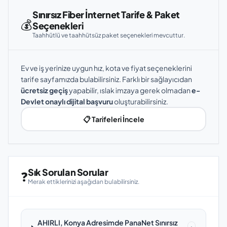
Sınırsız Fiber İnternet Tarife & Paket
💰
Seçenekleri
Taahhütlü ve taahhütsüz paket seçenekleri mevcuttur.
Ev ve iş yerinize uygun hız, kota ve fiyat seçeneklerini
tarife sayfamızda bulabilirsiniz. Farklı bir sağlayıcıdan
ücretsiz geçiş
yapabilir, ıslak imzaya gerek olmadan
e-
Devlet onaylı dijital başvuru
oluşturabilirsiniz.
📋 Tarifeleri İncele
Sık Sorulan Sorular
❓
Merak ettiklerinizi aşağıdan bulabilirsiniz.
AHIRLI, Konya Adresimde PanaNet Sınırsız