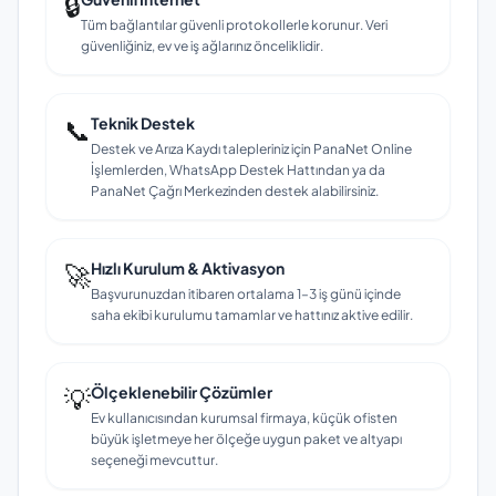
🔒
Tüm bağlantılar güvenli protokollerle korunur. Veri
güvenliğiniz, ev ve iş ağlarınız önceliklidir.
📞
Teknik Destek
Destek ve Arıza Kaydı talepleriniz için PanaNet Online
İşlemlerden, WhatsApp Destek Hattından ya da
PanaNet Çağrı Merkezinden destek alabilirsiniz.
🚀
Hızlı Kurulum & Aktivasyon
Başvurunuzdan itibaren ortalama 1–3 iş günü içinde
saha ekibi kurulumu tamamlar ve hattınız aktive edilir.
💡
Ölçeklenebilir Çözümler
Ev kullanıcısından kurumsal firmaya, küçük ofisten
büyük işletmeye her ölçeğe uygun paket ve altyapı
seçeneği mevcuttur.