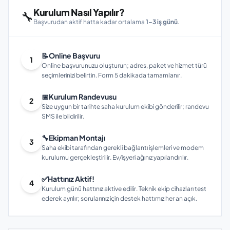
Kurulum Nasıl Yapılır?
🔧
Başvurudan aktif hatta kadar ortalama
1–3 iş günü
.
📝
Online Başvuru
1
Online başvurunuzu oluşturun; adres, paket ve hizmet türü
seçimlerinizi belirtin. Form 5 dakikada tamamlanır.
📅
Kurulum Randevusu
2
Size uygun bir tarihte saha kurulum ekibi gönderilir; randevu
SMS ile bildirilir.
🔧
Ekipman Montajı
3
Saha ekibi tarafından gerekli bağlantı işlemleri ve modem
kurulumu gerçekleştirilir. Ev/işyeri ağınız yapılandırılır.
✅
Hattınız Aktif!
4
Kurulum günü hattınız aktive edilir. Teknik ekip cihazları test
ederek ayrılır; sorularınız için destek hattımız her an açık.