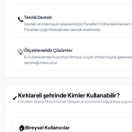
📞
Teknik Destek
Destek ve Arıza Kaydı talepleriniz için PanaNet Online İşlemlerd
PanaNet Çağrı Merkezinden destek alabilirsiniz.
💡
Ölçeklenebilir Çözümler
Ev kullanıcısından kurumsal firmaya, küçük ofisten büyük işletmey
seçeneği mevcuttur.
Kırklareli şehrinde Kimler Kullanabilir?
✔
PanaNet Sınırsız Fiber İnternet bireysel ve kurumsal kullanıcılara uygun
🏠
Bireysel Kullanıcılar