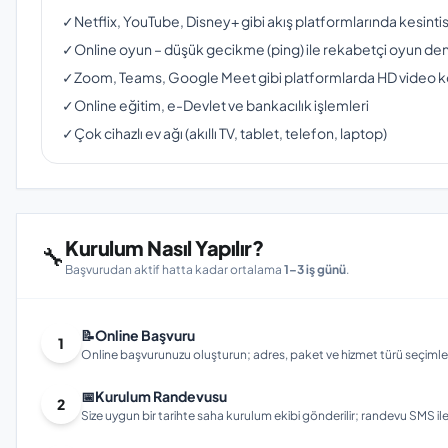
✓
Netflix, YouTube, Disney+ gibi akış platformlarında kesinti
✓
Online oyun – düşük gecikme (ping) ile rekabetçi oyun de
✓
Zoom, Teams, Google Meet gibi platformlarda HD video 
✓
Online eğitim, e-Devlet ve bankacılık işlemleri
✓
Çok cihazlı ev ağı (akıllı TV, tablet, telefon, laptop)
Kurulum Nasıl Yapılır?
🔧
Başvurudan aktif hatta kadar ortalama
1–3 iş günü
.
📝
Online Başvuru
1
Online başvurunuzu oluşturun; adres, paket ve hizmet türü seçimleri
📅
Kurulum Randevusu
2
Size uygun bir tarihte saha kurulum ekibi gönderilir; randevu SMS ile bi