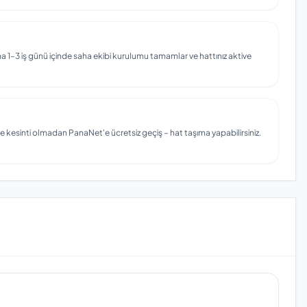
 1–3 iş günü içinde saha ekibi kurulumu tamamlar ve hattınız aktive
e kesinti olmadan PanaNet'e ücretsiz geçiş – hat taşıma yapabilirsiniz.