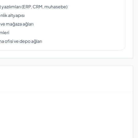
ut yazılımları (ERP, CRM, muhasebe)
lik altyapısı
 ve mağaza ağları
mleri
a ofisi ve depo ağları