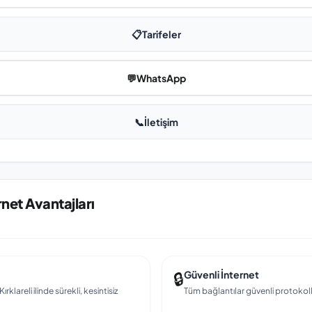
📋
Tarifeler
💬
WhatsApp
📞
İletişim
ernet Avantajları
🔒
Güvenli İnternet
klareli ilinde sürekli, kesintisiz
Tüm bağlantılar güvenli protokollerl