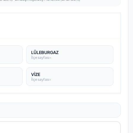
LÜLEBURGAZ
İlçe sayfası ›
VİZE
İlçe sayfası ›