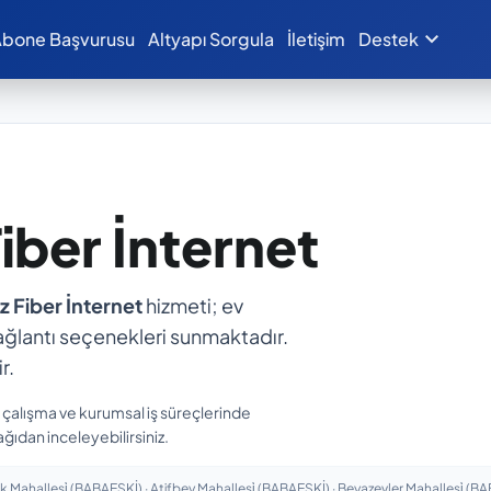
expand_more
bone Başvurusu
Altyapı Sorgula
İletişim
Destek
Fiber İnternet
ız Fiber İnternet
hizmeti; ev
ı bağlantı seçenekleri sunmaktadır.
r.
n çalışma ve kurumsal iş süreçlerinde
ağıdan inceleyebilirsiniz.
 Mahallesi̇ (BABAESKİ) · Atifbey Mahallesi̇ (BABAESKİ) · Beyazevler Mahallesi̇ (B