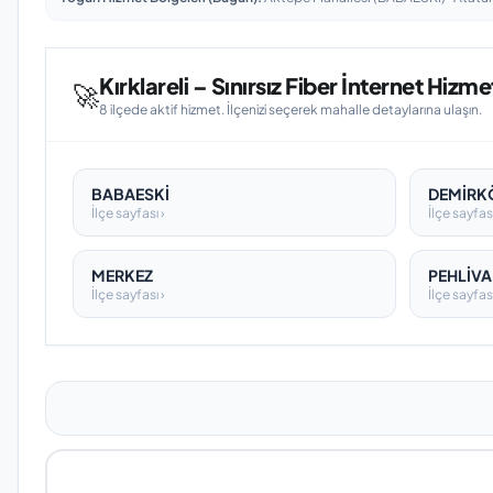
Kırklareli – Sınırsız Fiber İnternet Hizmet
🚀
8 ilçede aktif hizmet. İlçenizi seçerek mahalle detaylarına ulaşın.
BABAESKİ
DEMİRK
İlçe sayfası ›
İlçe sayfası
MERKEZ
PEHLİV
İlçe sayfası ›
İlçe sayfası