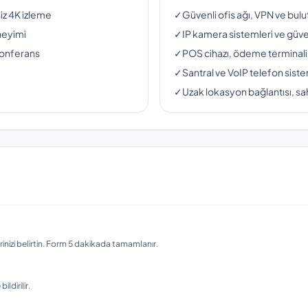
siz 4K izleme
✓
Güvenli ofis ağı, VPN ve bul
neyimi
✓
IP kamera sistemleri ve güven
konferans
✓
POS cihazı, ödeme terminali
✓
Santral ve VoIP telefon siste
✓
Uzak lokasyon bağlantısı, sah
nizi belirtin. Form 5 dakikada tamamlanır.
ldirilir.