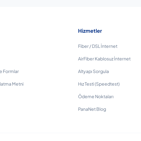
Hizmetler
Fiber / DSL İnternet
AirFiber Kablosuz İnternet
e Formlar
Altyapı Sorgula
latma Metni
Hız Testi (Speedtest)
Ödeme Noktaları
PanaNet Blog