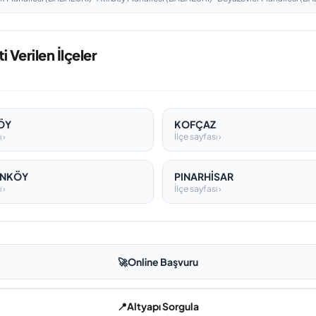
i Verilen İlçeler
ÖY
KOFÇAZ
 ›
İlçe sayfası ›
ANKÖY
PINARHİSAR
 ›
İlçe sayfası ›
🚀
Online Başvuru
📍
Altyapı Sorgula