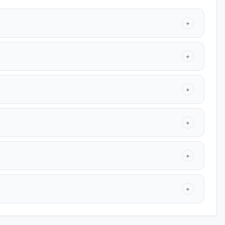
+
+
+
+
+
+