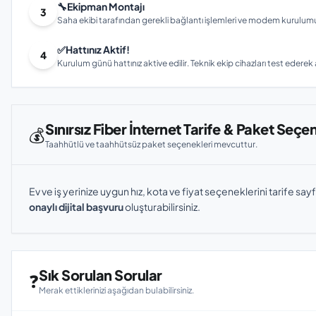
🔧
Ekipman Montajı
3
Saha ekibi tarafından gerekli bağlantı işlemleri ve modem kurulumu gerç
✅
Hattınız Aktif!
4
Kurulum günü hattınız aktive edilir. Teknik ekip cihazları test ederek ay
Sınırsız Fiber İnternet Tarife & Paket Seçe
💰
Taahhütlü ve taahhütsüz paket seçenekleri mevcuttur.
Ev ve iş yerinize uygun hız, kota ve fiyat seçeneklerini tarife sayf
onaylı dijital başvuru
oluşturabilirsiniz.
Sık Sorulan Sorular
❓
Merak ettiklerinizi aşağıdan bulabilirsiniz.