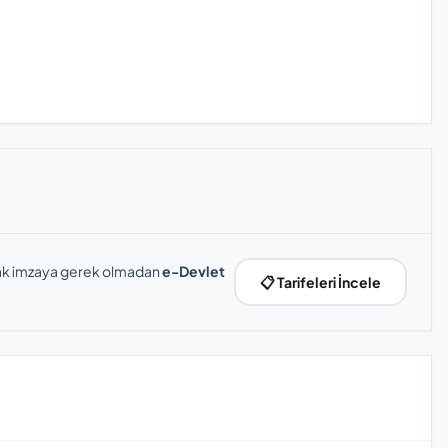
slak imzaya gerek olmadan
e-Devlet
📋 Tarifeleri İncele