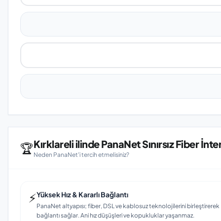
Kırklareli ilinde PanaNet Sınırsız Fiber İnt
🏆
Neden PanaNet'i tercih etmelisiniz?
⚡
Yüksek Hız & Kararlı Bağlantı
PanaNet altyapısı; fiber, DSL ve kablosuz teknolojilerini birleştirerek Kır
bağlantı sağlar. Ani hız düşüşleri ve kopukluklar yaşanmaz.