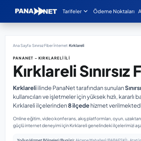
expand_more
Tarifeler
Ödeme Noktaları
A
Ana Sayfa
›
Sınırsız Fiber İnternet
›
Kırklareli
PANANET – KIRKLARELI İLI
Kırklareli
Sınırsız 
Kırklareli
ilinde PanaNet tarafından sunulan
Sınırs
kullanıcıları ve işletmeler için yüksek hızlı, kararl
Kırklareli ilçelerinden
8 ilçede
hizmet verilmektedi
Online eğitim, video konferans, akış platformları, oyun, uzakta
güçlü internet deneyimi için Kırklareli genelindeki ilçelerimizi aş
Yoğun Hizmet Bölgeleri (Bugün):
Aktepe Mahallesi̇ (BABAESKİ) · Atatürk