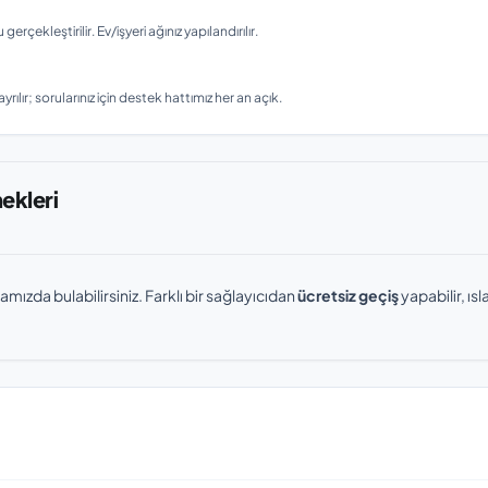
ekleştirilir. Ev/işyeri ağınız yapılandırılır.
rılır; sorularınız için destek hattımız her an açık.
nekleri
amızda bulabilirsiniz. Farklı bir sağlayıcıdan
ücretsiz geçiş
yapabilir, ı