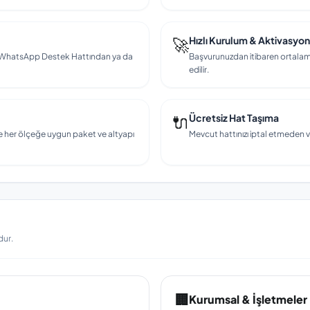
🚀
Hızlı Kurulum & Aktivasyon
en, WhatsApp Destek Hattından ya da
Başvurunuzdan itibaren ortalama
edilir.
🔌
Ücretsiz Hat Taşıma
e her ölçeğe uygun paket ve altyapı
Mevcut hattınızı iptal etmeden v
dur.
🏢
Kurumsal & İşletmeler