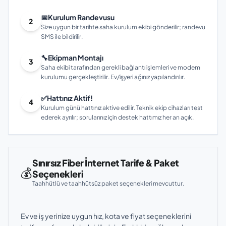
📅
Kurulum Randevusu
2
Size uygun bir tarihte saha kurulum ekibi gönderilir; randevu
SMS ile bildirilir.
🔧
Ekipman Montajı
3
Saha ekibi tarafından gerekli bağlantı işlemleri ve modem
kurulumu gerçekleştirilir. Ev/işyeri ağınız yapılandırılır.
✅
Hattınız Aktif!
4
Kurulum günü hattınız aktive edilir. Teknik ekip cihazları test
ederek ayrılır; sorularınız için destek hattımız her an açık.
Sınırsız Fiber İnternet Tarife & Paket
💰
Seçenekleri
Taahhütlü ve taahhütsüz paket seçenekleri mevcuttur.
Ev ve iş yerinize uygun hız, kota ve fiyat seçeneklerini