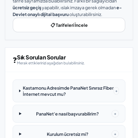
tarife sayfamızda bulabilirsiniz. Farklı bir sağlayıcıdan
ücretsiz geçiş
yapabilir, ıslak imzaya gerek olmadan
e-
Devlet onaylı dijital başvuru
oluşturabilirsiniz.
📋 Tarifeleri İncele
Sık Sorulan Sorular
❓
Merak ettiklerinizi aşağıdan bulabilirsiniz.
Kastamonu Adresimde PanaNet Sınırsız Fiber
+
İnternet mevcut mu?
PanaNet'e nasıl başvurabilirim?
+
Kurulum ücretsiz mi?
+