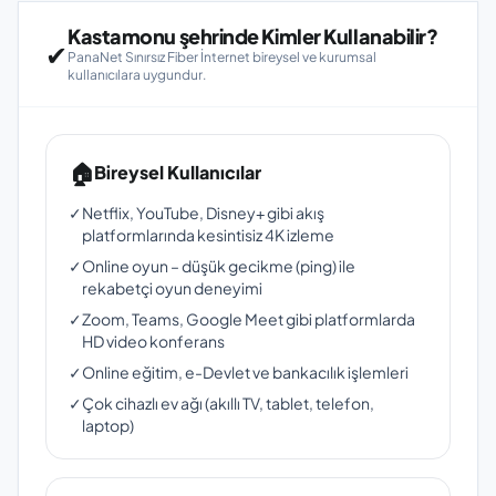
Kastamonu şehrinde Kimler Kullanabilir?
✔
PanaNet Sınırsız Fiber İnternet bireysel ve kurumsal
kullanıcılara uygundur.
🏠
Bireysel Kullanıcılar
✓
Netflix, YouTube, Disney+ gibi akış
platformlarında kesintisiz 4K izleme
✓
Online oyun – düşük gecikme (ping) ile
rekabetçi oyun deneyimi
✓
Zoom, Teams, Google Meet gibi platformlarda
HD video konferans
✓
Online eğitim, e-Devlet ve bankacılık işlemleri
✓
Çok cihazlı ev ağı (akıllı TV, tablet, telefon,
laptop)