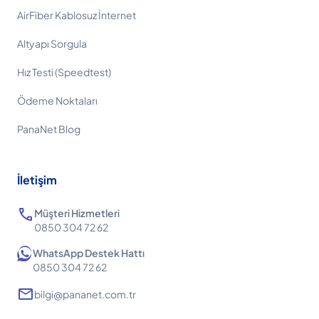
AirFiber Kablosuz İnternet
Altyapı Sorgula
Hız Testi (Speedtest)
Ödeme Noktaları
PanaNet Blog
İletişim
call
Müşteri Hizmetleri
0850 304 72 62
WhatsApp Destek Hattı
0850 304 72 62
mail
bilgi@pananet.com.tr