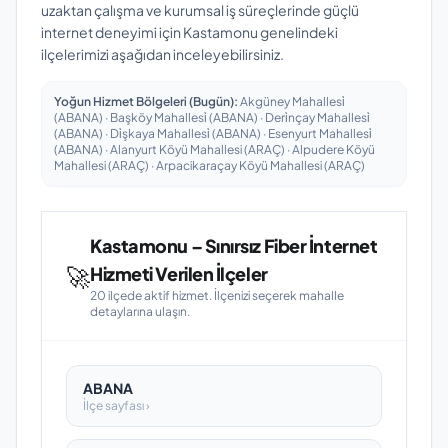
uzaktan çalışma ve kurumsal iş süreçlerinde güçlü
internet deneyimi için Kastamonu genelindeki
ilçelerimizi aşağıdan inceleyebilirsiniz.
Yoğun Hizmet Bölgeleri (Bugün):
Akgüney Mahallesi̇
(ABANA) · Başköy Mahallesi̇ (ABANA) · Deri̇nçay Mahallesi̇
(ABANA) · Di̇şkaya Mahallesi̇ (ABANA) · Esenyurt Mahallesi̇
(ABANA) · Alanyurt Köyü Mahallesi (ARAÇ) · Alpudere Köyü
Mahallesi (ARAÇ) · Arpacikaraçay Köyü Mahallesi (ARAÇ)
Kastamonu – Sınırsız Fiber İnternet
🚀
Hizmeti Verilen İlçeler
20 ilçede aktif hizmet. İlçenizi seçerek mahalle
detaylarına ulaşın.
ABANA
İlçe sayfası ›