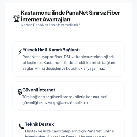
Kastamonu ilinde PanaNet Sınırsız Fiber
🏆
İnternet Avantajları
Neden PanaNet'i tercih etmelisiniz?
⚡
Yüksek Hız & Kararlı Bağlantı
PanaNet altyapısı; fiber, DSL ve kablosuz teknolojilerini
birleştirerek Kastamonu ilinde sürekli, kesintisiz bağlantı
sağlar. Ani hız düşüşleri ve kopukluklar yaşanmaz.
🔒
Güvenli İnternet
Tüm bağlantılar güvenli protokollerle korunur. Veri
güvenliğiniz, ev ve iş ağlarınız önceliklidir.
📞
Teknik Destek
Destek ve Arıza Kaydı talepleriniz için PanaNet Online
İşlemlerden, WhatsApp Destek Hattından ya da