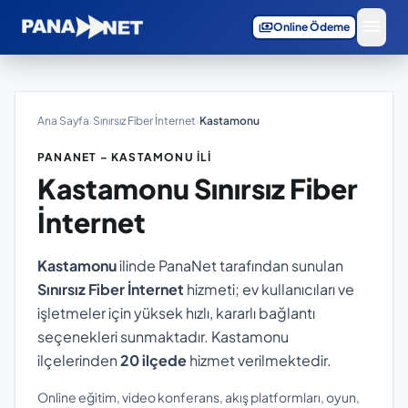
menu
payments
Online Ödeme
Ana Sayfa
›
Sınırsız Fiber İnternet
›
Kastamonu
PANANET – KASTAMONU İLI
Kastamonu
Sınırsız Fiber
İnternet
Kastamonu
ilinde PanaNet tarafından sunulan
Sınırsız Fiber İnternet
hizmeti; ev kullanıcıları ve
işletmeler için yüksek hızlı, kararlı bağlantı
seçenekleri sunmaktadır. Kastamonu
ilçelerinden
20 ilçede
hizmet verilmektedir.
Online eğitim, video konferans, akış platformları, oyun,