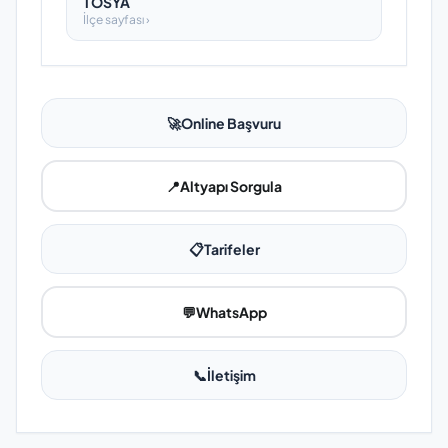
TOSYA
İlçe sayfası ›
🚀
Online Başvuru
📍
Altyapı Sorgula
📋
Tarifeler
💬
WhatsApp
📞
İletişim