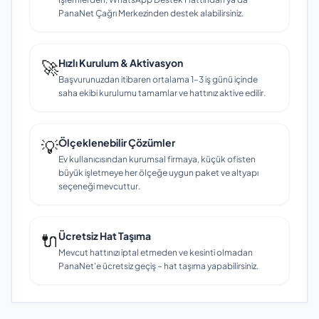
PanaNet Çağrı Merkezinden destek alabilirsiniz.
🚀
Hızlı Kurulum & Aktivasyon
Başvurunuzdan itibaren ortalama 1–3 iş günü içinde
saha ekibi kurulumu tamamlar ve hattınız aktive edilir.
💡
Ölçeklenebilir Çözümler
Ev kullanıcısından kurumsal firmaya, küçük ofisten
büyük işletmeye her ölçeğe uygun paket ve altyapı
seçeneği mevcuttur.
🔌
Ücretsiz Hat Taşıma
Mevcut hattınızı iptal etmeden ve kesinti olmadan
PanaNet'e ücretsiz geçiş – hat taşıma yapabilirsiniz.