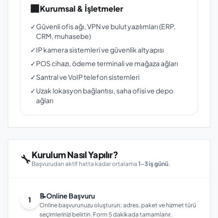
🏢
Kurumsal & İşletmeler
✓
Güvenli ofis ağı, VPN ve bulut yazılımları (ERP,
CRM, muhasebe)
✓
IP kamera sistemleri ve güvenlik altyapısı
✓
POS cihazı, ödeme terminali ve mağaza ağları
✓
Santral ve VoIP telefon sistemleri
✓
Uzak lokasyon bağlantısı, saha ofisi ve depo
ağları
Kurulum Nasıl Yapılır?
🔧
Başvurudan aktif hatta kadar ortalama
1–3 iş günü
.
📝
Online Başvuru
1
Online başvurunuzu oluşturun; adres, paket ve hizmet türü
seçimlerinizi belirtin. Form 5 dakikada tamamlanır.