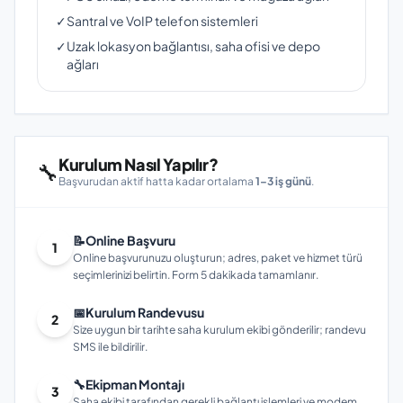
✓
Santral ve VoIP telefon sistemleri
✓
Uzak lokasyon bağlantısı, saha ofisi ve depo
ağları
Kurulum Nasıl Yapılır?
🔧
Başvurudan aktif hatta kadar ortalama
1–3 iş günü
.
📝
Online Başvuru
1
Online başvurunuzu oluşturun; adres, paket ve hizmet türü
seçimlerinizi belirtin. Form 5 dakikada tamamlanır.
📅
Kurulum Randevusu
2
Size uygun bir tarihte saha kurulum ekibi gönderilir; randevu
SMS ile bildirilir.
🔧
Ekipman Montajı
3
Saha ekibi tarafından gerekli bağlantı işlemleri ve modem