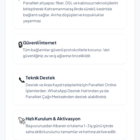
PanaNet altyapısı; fiber, DSL ve kablosuz teknolojilerini
birleştirerek Kahramanmaraş ilinde sürekli, kesintisiz
bağlantı sağlar. Ani hız düşüşleri ve kopukluklar
yaşanmaz.
🔒
Güvenli İnternet
Tüm bağlantılar güvenli protokollerle korunur. Veri
güvenliğiniz, ev ve iş ağlarınız önceliklidir.
📞
Teknik Destek
Destek ve Arıza Kaydı talepleriniz için PanaNet Online
İşlemlerden, WhatsApp Destek Hattından ya da
PanaNet Çağrı Merkezinden destek alabilirsiniz.
🚀
Hızlı Kurulum & Aktivasyon
Başvurunuzdan itibaren ortalama 1–3 iş günü içinde
saha ekibi kurulumu tamamlar ve hattınız aktive edilir.