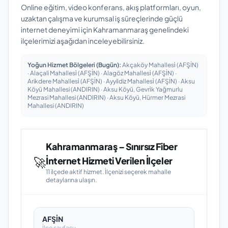
Online eğitim, video konferans, akış platformları, oyun,
uzaktan çalışma ve kurumsal iş süreçlerinde güçlü
internet deneyimi için Kahramanmaraş genelindeki
ilçelerimizi aşağıdan inceleyebilirsiniz.
Yoğun Hizmet Bölgeleri (Bugün):
Akçaköy Mahallesi̇ (AFŞİN)
· Alaçali Mahallesi̇ (AFŞİN) · Alagöz Mahallesi̇ (AFŞİN) ·
Arikdere Mahallesi̇ (AFŞİN) · Ayyildiz Mahallesi̇ (AFŞİN) · Aksu
Köyü Mahallesi (ANDIRIN) · Aksu Köyü, Gevri̇k Yağmurlu
Mezrasi Mahallesi (ANDIRIN) · Aksu Köyü, Hürmer Mezrasi
Mahallesi (ANDIRIN)
Kahramanmaraş – Sınırsız Fiber
🚀
İnternet Hizmeti Verilen İlçeler
11 ilçede aktif hizmet. İlçenizi seçerek mahalle
detaylarına ulaşın.
AFŞİN
İlçe sayfası ›