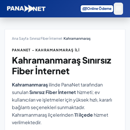
menu
payments
Online Ödeme
Ana Sayfa
›
Sınırsız Fiber İnternet
›
Kahramanmaraş
PANANET – KAHRAMANMARAŞ İLI
Kahramanmaraş
Sınırsız
Fiber İnternet
Kahramanmaraş
ilinde PanaNet tarafından
sunulan
Sınırsız Fiber İnternet
hizmeti; ev
kullanıcıları ve işletmeler için yüksek hızlı, kararlı
bağlantı seçenekleri sunmaktadır.
Kahramanmaraş ilçelerinden
11 ilçede
hizmet
verilmektedir.