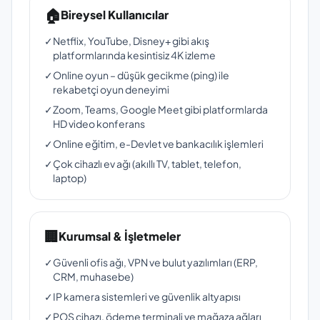
🏠
Bireysel Kullanıcılar
✓
Netflix, YouTube, Disney+ gibi akış
platformlarında kesintisiz 4K izleme
✓
Online oyun – düşük gecikme (ping) ile
rekabetçi oyun deneyimi
✓
Zoom, Teams, Google Meet gibi platformlarda
HD video konferans
✓
Online eğitim, e-Devlet ve bankacılık işlemleri
✓
Çok cihazlı ev ağı (akıllı TV, tablet, telefon,
laptop)
🏢
Kurumsal & İşletmeler
✓
Güvenli ofis ağı, VPN ve bulut yazılımları (ERP,
CRM, muhasebe)
✓
IP kamera sistemleri ve güvenlik altyapısı
✓
POS cihazı, ödeme terminali ve mağaza ağları