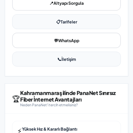
📍
Altyapı Sorgula
📋
Tarifeler
💬
WhatsApp
📞
İletişim
Kahramanmaraş ilinde PanaNet Sınırsız
🏆
Fiber İnternet Avantajları
Neden PanaNet'i tercih etmelisiniz?
⚡
Yüksek Hız & Kararlı Bağlantı