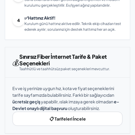
kurulumu gerçekleştirilir. Ev/işyeri ağınız yapılandırılır.
✅
Hattınız Aktif!
4
Kurulum günü hattınız aktive edilir. Teknik ekip cihazları test
ederek ayrılır; sorularınız için destek hattımız her an açık.
Sınırsız Fiber İnternet Tarife & Paket
💰
Seçenekleri
Taahhütlü ve taahhütsüz paket seçenekleri mevcuttur.
Ev ve iş yerinize uygun hız, kota ve fiyat seçeneklerini
tarife sayfamızda bulabilirsiniz. Farklı bir sağlayıcıdan
ücretsiz geçiş
yapabilir, ıslak imzaya gerek olmadan
e-
Devlet onaylı dijital başvuru
oluşturabilirsiniz.
📋 Tarifeleri İncele