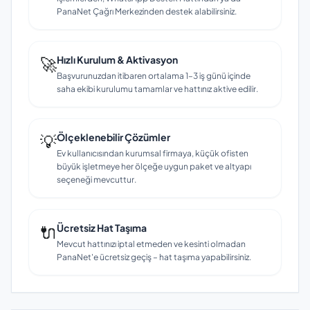
PanaNet Çağrı Merkezinden destek alabilirsiniz.
🚀
Hızlı Kurulum & Aktivasyon
Başvurunuzdan itibaren ortalama 1–3 iş günü içinde
saha ekibi kurulumu tamamlar ve hattınız aktive edilir.
💡
Ölçeklenebilir Çözümler
Ev kullanıcısından kurumsal firmaya, küçük ofisten
büyük işletmeye her ölçeğe uygun paket ve altyapı
seçeneği mevcuttur.
🔌
Ücretsiz Hat Taşıma
Mevcut hattınızı iptal etmeden ve kesinti olmadan
PanaNet'e ücretsiz geçiş – hat taşıma yapabilirsiniz.