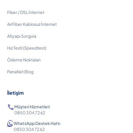
Fiber / DSL İnternet
AirFiber Kablosuz İnternet
Altyapı Sorgula
Hız Testi (Speedtest)
Ödeme Noktaları
PanaNet Blog
İletişim
call
Müşteri Hizmetleri
0850 304 72 62
WhatsApp Destek Hattı
0850 304 72 62