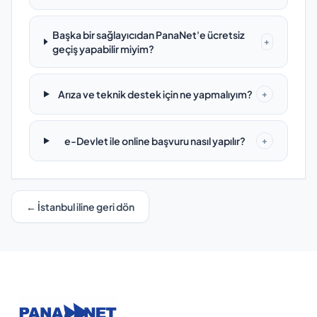
Başka bir sağlayıcıdan PanaNet'e ücretsiz
+
geçiş yapabilir miyim?
Arıza ve teknik destek için ne yapmalıyım?
+
e-Devlet ile online başvuru nasıl yapılır?
+
← İstanbul iline geri dön