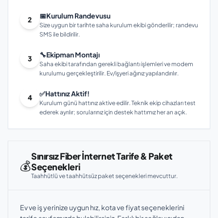
📅
Kurulum Randevusu
2
Size uygun bir tarihte saha kurulum ekibi gönderilir; randevu
SMS ile bildirilir.
🔧
Ekipman Montajı
3
Saha ekibi tarafından gerekli bağlantı işlemleri ve modem
kurulumu gerçekleştirilir. Ev/işyeri ağınız yapılandırılır.
✅
Hattınız Aktif!
4
Kurulum günü hattınız aktive edilir. Teknik ekip cihazları test
ederek ayrılır; sorularınız için destek hattımız her an açık.
Sınırsız Fiber İnternet Tarife & Paket
💰
Seçenekleri
Taahhütlü ve taahhütsüz paket seçenekleri mevcuttur.
Ev ve iş yerinize uygun hız, kota ve fiyat seçeneklerini