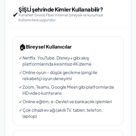
ŞİŞLİ şehrinde Kimler Kullanabilir?
✔
PanaNet Sınırsız Fiber İnternet bireysel ve kurumsal
kullanıcılara uygundur.
🏠
Bireysel Kullanıcılar
✓
Netflix, YouTube, Disney+ gibi akış
platformlarında kesintisiz 4K izleme
✓
Online oyun – düşük gecikme (ping) ile
rekabetçi oyun deneyimi
✓
Zoom, Teams, Google Meet gibi platformlarda
HD video konferans
✓
Online eğitim, e-Devlet ve bankacılık işlemleri
✓
Çok cihazlı ev ağı (akıllı TV, tablet, telefon,
laptop)