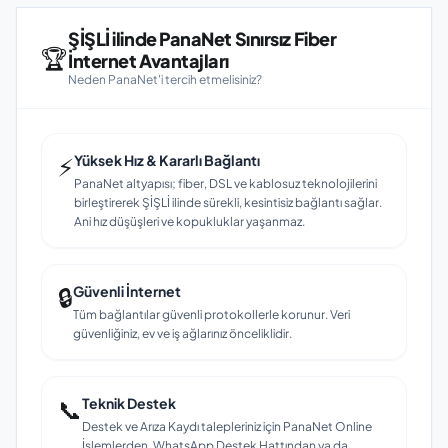
ŞİŞLİ ilinde PanaNet Sınırsız Fiber
🏆
İnternet Avantajları
Neden PanaNet'i tercih etmelisiniz?
⚡
Yüksek Hız & Kararlı Bağlantı
PanaNet altyapısı; fiber, DSL ve kablosuz teknolojilerini
birleştirerek ŞİŞLİ ilinde sürekli, kesintisiz bağlantı sağlar.
Ani hız düşüşleri ve kopukluklar yaşanmaz.
🔒
Güvenli İnternet
Tüm bağlantılar güvenli protokollerle korunur. Veri
güvenliğiniz, ev ve iş ağlarınız önceliklidir.
📞
Teknik Destek
Destek ve Arıza Kaydı talepleriniz için PanaNet Online
İşlemlerden, WhatsApp Destek Hattından ya da