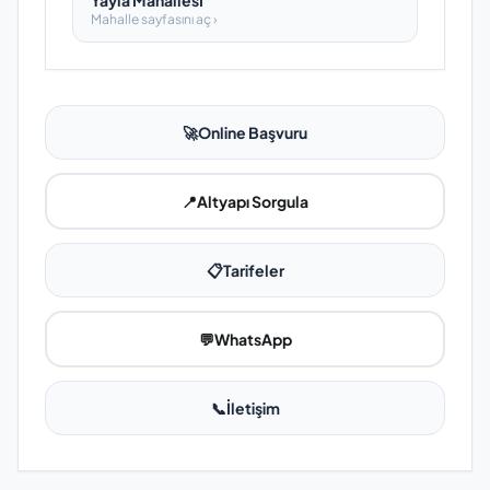
Yayla Mahallesi̇
Mahalle sayfasını aç ›
🚀
Online Başvuru
📍
Altyapı Sorgula
📋
Tarifeler
💬
WhatsApp
📞
İletişim