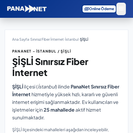
menu
payments
Online Ödeme
Ana Sayfa
›
Sınırsız Fiber İnternet
›
İstanbul
›
ŞİŞLİ
PANANET – İSTANBUL / ŞİŞLİ
ŞİŞLİ
Sınırsız Fiber
İnternet
ŞİŞLİ
ilçesi (
İstanbul
) ilinde
PanaNet Sınırsız Fiber
İnternet
hizmetiyle yüksek hızlı, kararlı ve güvenli
internet erişimi sağlanmaktadır. Ev kullanıcıları ve
işletmeler için
25 mahallede
aktif hizmet
sunulmaktadır.
ŞİŞLİ ilçesindeki mahalleleri aşağıdan inceleyebilir,