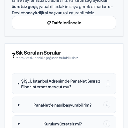
tarife sayfamızda bulabilirsiniz. Farklı bir sağlayıcıdan
ücretsiz geçiş
yapabilir, ıslak imzaya gerek olmadan
e-
Devlet onaylı dijital başvuru
oluşturabilirsiniz.
📋 Tarifeleri İncele
Sık Sorulan Sorular
❓
Merak ettiklerinizi aşağıdan bulabilirsiniz.
ŞİŞLİ, İstanbul Adresimde PanaNet Sınırsız
+
Fiber İnternet mevcut mu?
PanaNet'e nasıl başvurabilirim?
+
Kurulum ücretsiz mi?
+