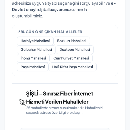
adresinize uygun altyapı seçeneğini sorgulayabilir ve
e-
Devlet onaylı dijital başvurunuzu
anında
oluşturabilirsiniz.
📍
BUGÜN ÖNE ÇIKAN MAHALLELER
Harbi̇ye Mahallesi̇
Bozkurt Mahallesi̇
Gülbahar Mahallesi̇
Duatepe Mahallesi̇
İnönü Mahallesi̇
Cumhuri̇yet Mahallesi̇
Paşa Mahallesi̇
Hali̇l Rifat Paşa Mahallesi̇
ŞİŞLİ – Sınırsız Fiber İnternet
🚀
Hizmeti Verilen Mahalleler
25 mahallede hizmet sunulmaktadır. Mahallenizi
seçerek adrese özel bilgilere ulaşın.