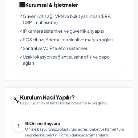
🏢
Kurumsal & İşletmeler
✓
Güvenli ofis ağı, VPN ve bulut yazılımları (ERP,
CRM, muhasebe)
✓
IP kamera sistemleri ve güvenlik altyapısı
✓
POS cihazı, ödeme terminali ve mağaza ağları
✓
Santral ve VoIP telefon sistemleri
✓
Uzak lokasyon bağlantısı, saha ofisi ve depo
ağları
Kurulum Nasıl Yapılır?
🔧
Başvurudan aktif hatta kadar ortalama
1–3 iş günü
.
📝
Online Başvuru
1
Online başvurunuzu oluşturun; adres, paket ve hizmet türü
seçimlerinizi belirtin. Form 5 dakikada tamamlanır.