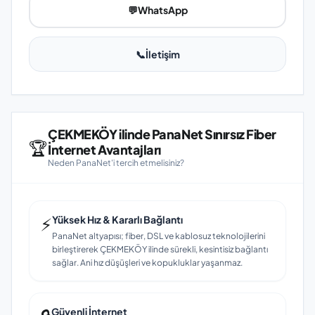
💬
WhatsApp
📞
İletişim
ÇEKMEKÖY ilinde PanaNet Sınırsız Fiber
🏆
İnternet Avantajları
Neden PanaNet'i tercih etmelisiniz?
⚡
Yüksek Hız & Kararlı Bağlantı
PanaNet altyapısı; fiber, DSL ve kablosuz teknolojilerini
birleştirerek ÇEKMEKÖY ilinde sürekli, kesintisiz bağlantı
sağlar. Ani hız düşüşleri ve kopukluklar yaşanmaz.
Güvenli İnternet