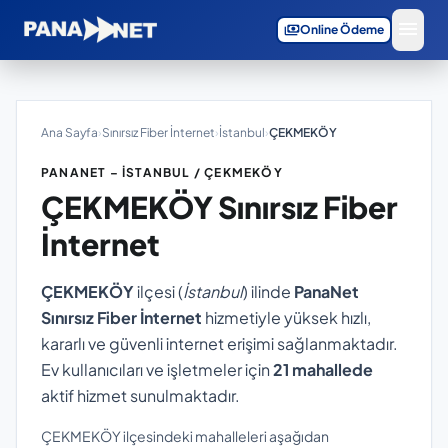
menu
payments
Online Ödeme
Ana Sayfa
›
Sınırsız Fiber İnternet
›
İstanbul
›
ÇEKMEKÖY
PANANET – İSTANBUL / ÇEKMEKÖY
ÇEKMEKÖY
Sınırsız Fiber
İnternet
ÇEKMEKÖY
ilçesi (
İstanbul
) ilinde
PanaNet
Sınırsız Fiber İnternet
hizmetiyle yüksek hızlı,
kararlı ve güvenli internet erişimi sağlanmaktadır.
Ev kullanıcıları ve işletmeler için
21 mahallede
aktif hizmet sunulmaktadır.
ÇEKMEKÖY ilçesindeki mahalleleri aşağıdan