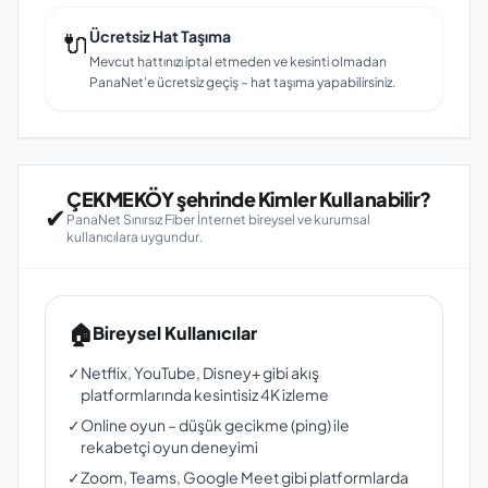
🔌
Ücretsiz Hat Taşıma
Mevcut hattınızı iptal etmeden ve kesinti olmadan
PanaNet'e ücretsiz geçiş – hat taşıma yapabilirsiniz.
ÇEKMEKÖY şehrinde Kimler Kullanabilir?
✔
PanaNet Sınırsız Fiber İnternet bireysel ve kurumsal
kullanıcılara uygundur.
🏠
Bireysel Kullanıcılar
✓
Netflix, YouTube, Disney+ gibi akış
platformlarında kesintisiz 4K izleme
✓
Online oyun – düşük gecikme (ping) ile
rekabetçi oyun deneyimi
✓
Zoom, Teams, Google Meet gibi platformlarda