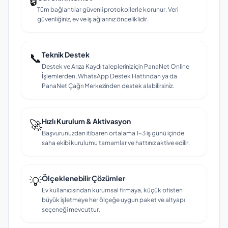
🔒
Tüm bağlantılar güvenli protokollerle korunur. Veri
güvenliğiniz, ev ve iş ağlarınız önceliklidir.
📞
Teknik Destek
Destek ve Arıza Kaydı talepleriniz için PanaNet Online
İşlemlerden, WhatsApp Destek Hattından ya da
PanaNet Çağrı Merkezinden destek alabilirsiniz.
🚀
Hızlı Kurulum & Aktivasyon
Başvurunuzdan itibaren ortalama 1–3 iş günü içinde
saha ekibi kurulumu tamamlar ve hattınız aktive edilir.
💡
Ölçeklenebilir Çözümler
Ev kullanıcısından kurumsal firmaya, küçük ofisten
büyük işletmeye her ölçeğe uygun paket ve altyapı
seçeneği mevcuttur.