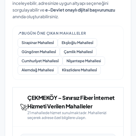
inceleyebilir, adresinize uygun altyapı seçeneğini
sorgulayabilir ve
e-Devlet onaylı dijital başvurunuzu
anında oluşturabilirsiniz.
📍
BUGÜN ÖNE ÇIKAN MAHALLELER
Sirapinar Mahallesi̇
Ekşi̇oğlu Mahallesi̇
Güngören Mahallesi̇
Çamlik Mahallesi̇
Cumhuri̇yet Mahallesi̇
Ni̇şantepe Mahallesi
Alemdağ Mahallesi
Ki̇razlidere Mahallesi̇
ÇEKMEKÖY – Sınırsız Fiber İnternet
🚀
Hizmeti Verilen Mahalleler
21 mahallede hizmet sunulmaktadır. Mahallenizi
seçerek adrese özel bilgilere ulaşın.