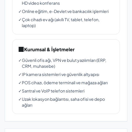
HD video konferans
✓
Online eğitim, e-Devlet ve bankacılık işlemleri
✓
Çok cihazlı ev ağı (akıllı TV, tablet, telefon,
laptop)
🏢
Kurumsal & İşletmeler
✓
Güvenli ofis ağı, VPN ve bulut yazılımları (ERP,
CRM, muhasebe)
✓
IP kamera sistemleri ve güvenlik altyapısı
✓
POS cihazı, ödeme terminali ve mağaza ağları
✓
Santral ve VoIP telefon sistemleri
✓
Uzak lokasyon bağlantısı, saha ofisi ve depo
ağları