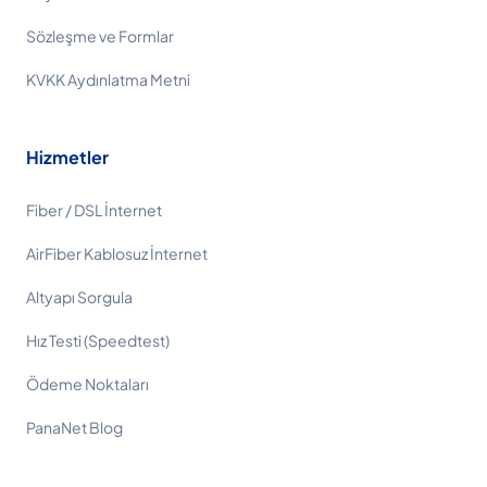
Sözleşme ve Formlar
KVKK Aydınlatma Metni
Hizmetler
Fiber / DSL İnternet
AirFiber Kablosuz İnternet
Altyapı Sorgula
Hız Testi (Speedtest)
Ödeme Noktaları
PanaNet Blog