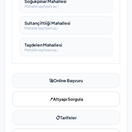
Soğukpinar Mahallesi
Mahalle sayfasını aç ›
Sultançi̇ftli̇ği̇ Mahallesi̇
Mahalle sayfasını aç ›
Taşdelen Mahallesi̇
Mahalle sayfasını aç ›
🚀
Online Başvuru
📍
Altyapı Sorgula
📋
Tarifeler