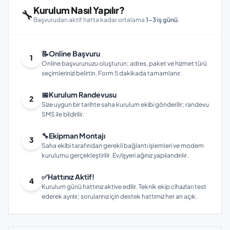
Kurulum Nasıl Yapılır?
🔧
Başvurudan aktif hatta kadar ortalama
1–3 iş günü
.
📝
Online Başvuru
1
Online başvurunuzu oluşturun; adres, paket ve hizmet türü
seçimlerinizi belirtin. Form 5 dakikada tamamlanır.
📅
Kurulum Randevusu
2
Size uygun bir tarihte saha kurulum ekibi gönderilir; randevu
SMS ile bildirilir.
🔧
Ekipman Montajı
3
Saha ekibi tarafından gerekli bağlantı işlemleri ve modem
kurulumu gerçekleştirilir. Ev/işyeri ağınız yapılandırılır.
✅
Hattınız Aktif!
4
Kurulum günü hattınız aktive edilir. Teknik ekip cihazları test
ederek ayrılır; sorularınız için destek hattımız her an açık.