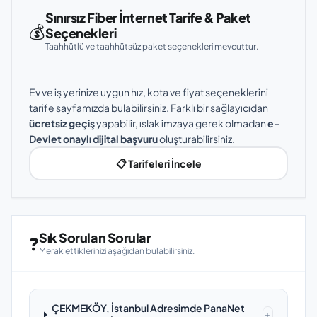
Sınırsız Fiber İnternet Tarife & Paket
💰
Seçenekleri
Taahhütlü ve taahhütsüz paket seçenekleri mevcuttur.
Ev ve iş yerinize uygun hız, kota ve fiyat seçeneklerini
tarife sayfamızda bulabilirsiniz. Farklı bir sağlayıcıdan
ücretsiz geçiş
yapabilir, ıslak imzaya gerek olmadan
e-
Devlet onaylı dijital başvuru
oluşturabilirsiniz.
📋 Tarifeleri İncele
Sık Sorulan Sorular
❓
Merak ettiklerinizi aşağıdan bulabilirsiniz.
ÇEKMEKÖY, İstanbul Adresimde PanaNet
+