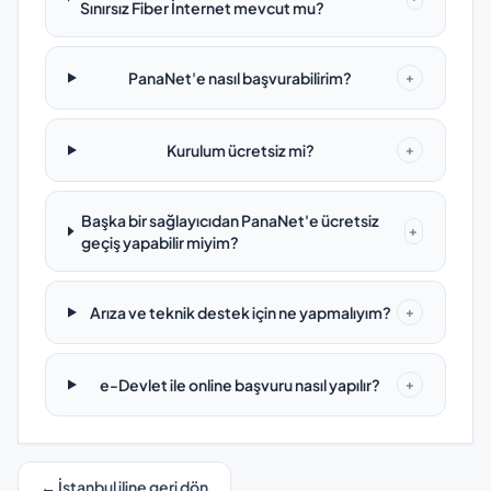
Sınırsız Fiber İnternet mevcut mu?
PanaNet'e nasıl başvurabilirim?
+
Kurulum ücretsiz mi?
+
Başka bir sağlayıcıdan PanaNet'e ücretsiz
+
geçiş yapabilir miyim?
Arıza ve teknik destek için ne yapmalıyım?
+
e-Devlet ile online başvuru nasıl yapılır?
+
← İstanbul iline geri dön