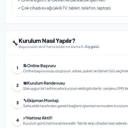
✓
Çok cihazlı ev ağı (akıllı TV, tablet, telefon, laptop)
Kurulum Nasıl Yapılır?
🔧
Başvurudan aktif hatta kadar ortalama
1–3 iş günü
.
📝
Online Başvuru
1
Online başvurunuzu oluşturun; adres, paket ve hizmet türü seçimleri
📅
Kurulum Randevusu
2
Size uygun bir tarihte saha kurulum ekibi gönderilir; randevu SMS ile bi
🔧
Ekipman Montajı
3
Saha ekibi tarafından gerekli bağlantı işlemleri ve modem kurulumu gerç
✅
Hattınız Aktif!
4
Kurulum günü hattınız aktive edilir. Teknik ekip cihazları test ederek ay