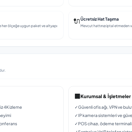
🔌
Ücretsiz Hat Taşıma
e her ölçeğe uygun paket ve altyapı
Mevcut hattınızı iptal etmeden v
dur.
🏢
Kurumsal & İşletmeler
siz 4K izleme
✓
Güvenli ofis ağı, VPN ve bul
neyimi
✓
IP kamera sistemleri ve güven
konferans
✓
POS cihazı, ödeme terminali
✓
Santral ve VoIP telefon siste