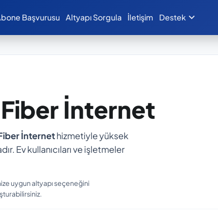
expand_more
bone Başvurusu
Altyapı Sorgula
İletişim
Destek
z Fiber İnternet
Fiber İnternet
hizmetiyle yüksek
dır. Ev kullanıcıları ve işletmeler
nize uygun altyapı seçeneğini
turabilirsiniz.