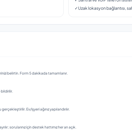
✓
Uzak lokasyon bağlantısı, sah
nizi belirtin. Form 5 dakikada tamamlanır.
ldirilir.
ekleştirilir. Ev/işyeri ağınız yapılandırılır.
rılır; sorularınız için destek hattımız her an açık.