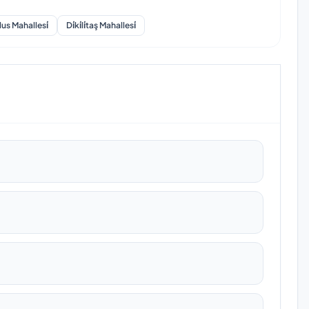
lus Mahallesi̇
Di̇ki̇li̇taş Mahallesi̇