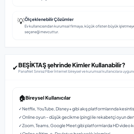
💡
Ölçeklenebilir Çözümler
Ev kullanıcısından kurumsal firmaya, küçük ofisten büyük işletmey
seçeneği mevcuttur.
BEŞİKTAŞ şehrinde Kimler Kullanabilir?
✔
PanaNet Sınırsız Fiber İnternet bireysel ve kurumsal kullanıcılara uygun
🏠
Bireysel Kullanıcılar
✓
Netflix, YouTube, Disney+ gibi akış platformlarında kesinti
✓
Online oyun – düşük gecikme (ping) ile rekabetçi oyun de
✓
Zoom, Teams, Google Meet gibi platformlarda HD video 
✓
Online eğitim, e-Devlet ve bankacılık işlemleri