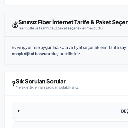
Sınırsız Fiber İnternet Tarife & Paket Seçe
💰
Taahhütlü ve taahhütsüz paket seçenekleri mevcuttur.
Ev ve iş yerinize uygun hız, kota ve fiyat seçeneklerini tarife sayf
onaylı dijital başvuru
oluşturabilirsiniz.
Sık Sorulan Sorular
❓
Merak ettiklerinizi aşağıdan bulabilirsiniz.
BEŞ