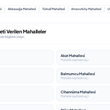
i̇
Abbasağa Mahallesi̇
Türkali̇ Mahallesi̇
Arnavutköy Mahallesi̇
U
eti Verilen Mahalleler
l bilgilere ulaşın.
Akat Mahallesi̇
Mahalle sayfasını aç ›
Balmumcu Mahallesi̇
Mahalle sayfasını aç ›
Ci̇hannüma Mahallesi̇
Mahalle sayfasını aç ›