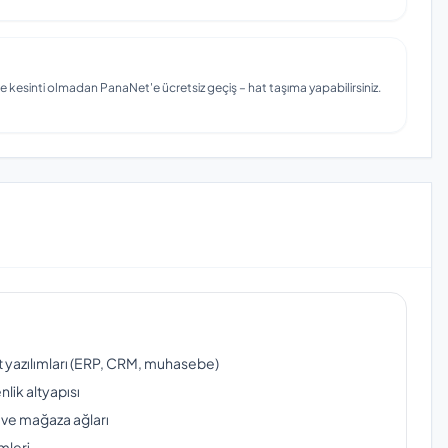
e kesinti olmadan PanaNet'e ücretsiz geçiş – hat taşıma yapabilirsiniz.
ut yazılımları (ERP, CRM, muhasebe)
lik altyapısı
 ve mağaza ağları
mleri