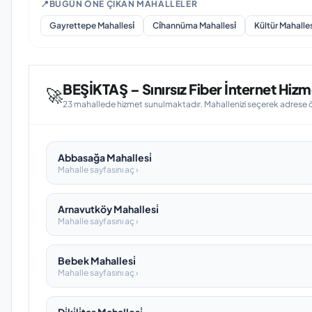
📍
BUGÜN ÖNE ÇIKAN MAHALLELER
Gayrettepe Mahallesi̇
Ci̇hannüma Mahallesi̇
Kültür Mahalles
BEŞİKTAŞ – Sınırsız Fiber İnternet Hizm
🚀
23 mahallede hizmet sunulmaktadır. Mahallenizi seçerek adrese öze
Abbasağa Mahallesi̇
Mahalle sayfasını aç ›
Arnavutköy Mahallesi̇
Mahalle sayfasını aç ›
Bebek Mahallesi̇
Mahalle sayfasını aç ›