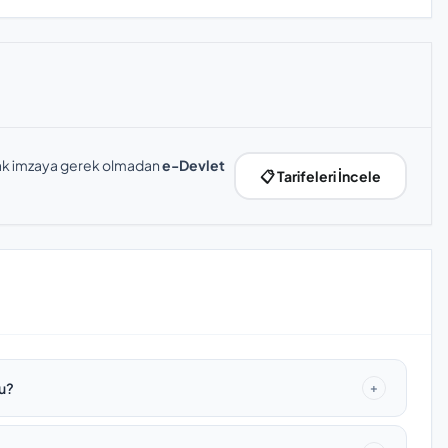
slak imzaya gerek olmadan
e-Devlet
📋 Tarifeleri İncele
mu?
+