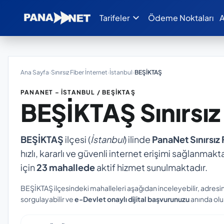
expand_more
Tarifeler
Ödeme Noktaları
A
Ana Sayfa
›
Sınırsız Fiber İnternet
›
İstanbul
›
BEŞİKTAŞ
PANANET – İSTANBUL / BEŞİKTAŞ
BEŞİKTAŞ
Sınırsı
BEŞİKTAŞ
ilçesi (
İstanbul
) ilinde
PanaNet Sınırsız 
hızlı, kararlı ve güvenli internet erişimi sağlanmakta
için
23 mahallede
aktif hizmet sunulmaktadır.
BEŞİKTAŞ ilçesindeki mahalleleri aşağıdan inceleyebilir, adresi
sorgulayabilir ve
e-Devlet onaylı dijital başvurunuzu
anında oluş