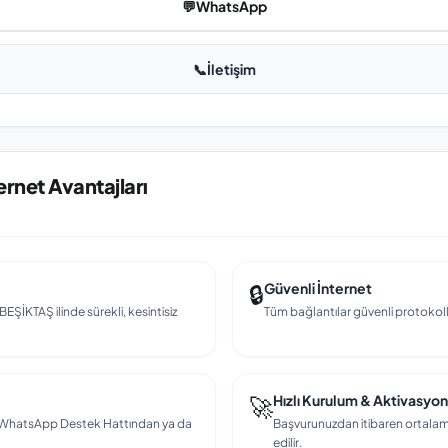
💬
WhatsApp
📞
İletişim
ernet Avantajları
🔒
Güvenli İnternet
BEŞİKTAŞ ilinde sürekli, kesintisiz
Tüm bağlantılar güvenli protokollerl
🚀
Hızlı Kurulum & Aktivasyon
en, WhatsApp Destek Hattından ya da
Başvurunuzdan itibaren ortalama
edilir.