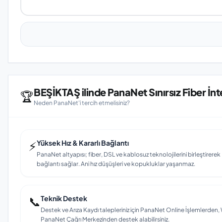
BEŞİKTAŞ ilinde PanaNet Sınırsız Fiber İnt
🏆
Neden PanaNet'i tercih etmelisiniz?
⚡
Yüksek Hız & Kararlı Bağlantı
PanaNet altyapısı; fiber, DSL ve kablosuz teknolojilerini birleştirerek 
bağlantı sağlar. Ani hız düşüşleri ve kopukluklar yaşanmaz.
📞
Teknik Destek
Destek ve Arıza Kaydı talepleriniz için PanaNet Online İşlemlerd
PanaNet Çağrı Merkezinden destek alabilirsiniz.