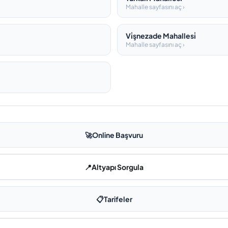
Mahalle sayfasını aç ›
Vi̇şnezade Mahallesi̇
Mahalle sayfasını aç ›
🚀
Online Başvuru
📍
Altyapı Sorgula
📋
Tarifeler