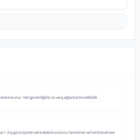
e korunur. Veri güvenliğiniz, ev ve iş ağlarınız önceliklidir.
 1–3 iş günü içinde saha ekibi kurulumu tamamlar ve hattınız aktive