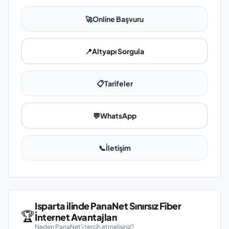
🚀
Online Başvuru
📍
Altyapı Sorgula
📋
Tarifeler
💬
WhatsApp
📞
İletişim
Isparta ilinde PanaNet Sınırsız Fiber
🏆
İnternet Avantajları
Neden PanaNet'i tercih etmelisiniz?