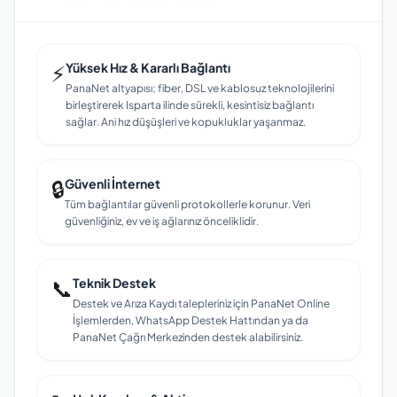
⚡
Yüksek Hız & Kararlı Bağlantı
PanaNet altyapısı; fiber, DSL ve kablosuz teknolojilerini
birleştirerek Isparta ilinde sürekli, kesintisiz bağlantı
sağlar. Ani hız düşüşleri ve kopukluklar yaşanmaz.
🔒
Güvenli İnternet
Tüm bağlantılar güvenli protokollerle korunur. Veri
güvenliğiniz, ev ve iş ağlarınız önceliklidir.
📞
Teknik Destek
Destek ve Arıza Kaydı talepleriniz için PanaNet Online
İşlemlerden, WhatsApp Destek Hattından ya da
PanaNet Çağrı Merkezinden destek alabilirsiniz.