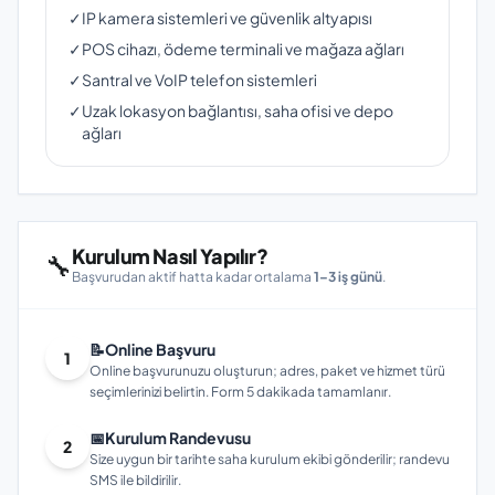
✓
IP kamera sistemleri ve güvenlik altyapısı
✓
POS cihazı, ödeme terminali ve mağaza ağları
✓
Santral ve VoIP telefon sistemleri
✓
Uzak lokasyon bağlantısı, saha ofisi ve depo
ağları
Kurulum Nasıl Yapılır?
🔧
Başvurudan aktif hatta kadar ortalama
1–3 iş günü
.
📝
Online Başvuru
1
Online başvurunuzu oluşturun; adres, paket ve hizmet türü
seçimlerinizi belirtin. Form 5 dakikada tamamlanır.
📅
Kurulum Randevusu
2
Size uygun bir tarihte saha kurulum ekibi gönderilir; randevu
SMS ile bildirilir.