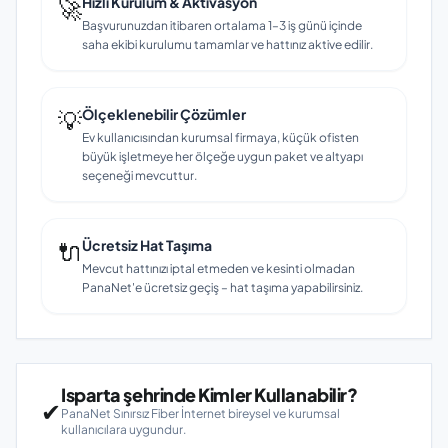
🚀
Hızlı Kurulum & Aktivasyon
Başvurunuzdan itibaren ortalama 1–3 iş günü içinde
saha ekibi kurulumu tamamlar ve hattınız aktive edilir.
💡
Ölçeklenebilir Çözümler
Ev kullanıcısından kurumsal firmaya, küçük ofisten
büyük işletmeye her ölçeğe uygun paket ve altyapı
seçeneği mevcuttur.
🔌
Ücretsiz Hat Taşıma
Mevcut hattınızı iptal etmeden ve kesinti olmadan
PanaNet'e ücretsiz geçiş – hat taşıma yapabilirsiniz.
Isparta şehrinde Kimler Kullanabilir?
✔
PanaNet Sınırsız Fiber İnternet bireysel ve kurumsal
kullanıcılara uygundur.