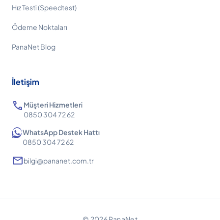
Hız Testi (Speedtest)
Ödeme Noktaları
PanaNet Blog
İletişim
call
Müşteri Hizmetleri
0850 304 72 62
WhatsApp Destek Hattı
0850 304 72 62
mail
bilgi@pananet.com.tr
© 2026 PanaNet