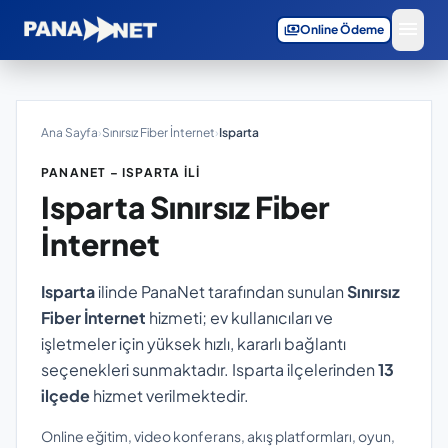
menu
payments
Online Ödeme
Ana Sayfa
›
Sınırsız Fiber İnternet
›
Isparta
PANANET – ISPARTA İLI
Isparta
Sınırsız Fiber
İnternet
Isparta
ilinde PanaNet tarafından sunulan
Sınırsız
Fiber İnternet
hizmeti; ev kullanıcıları ve
işletmeler için yüksek hızlı, kararlı bağlantı
seçenekleri sunmaktadır. Isparta ilçelerinden
13
ilçede
hizmet verilmektedir.
Online eğitim, video konferans, akış platformları, oyun,