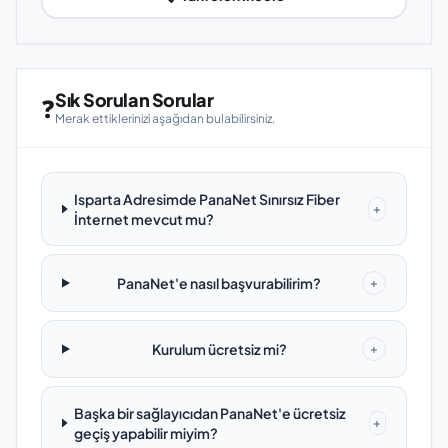
Sık Sorulan Sorular
❓
Merak ettiklerinizi aşağıdan bulabilirsiniz.
Isparta Adresimde PanaNet Sınırsız Fiber
+
İnternet mevcut mu?
PanaNet'e nasıl başvurabilirim?
+
Kurulum ücretsiz mi?
+
Başka bir sağlayıcıdan PanaNet'e ücretsiz
+
geçiş yapabilir miyim?