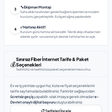
🔧
Ekipman Montajı
3
Saha ekibi tarafından gerekli bağlantı işlemleri ve modem
kurulumu gerçekleştirilir. Ev/işyeri ağınız yapılandırılır.
✅
Hattınız Aktif!
4
Kurulum günü hattınız aktive edilir. Teknik ekip cihazları test
ederek ayrılır; sorularınız için destek hattımız her an açık.
Sınırsız Fiber İnternet Tarife & Paket
💰
Seçenekleri
Taahhütlü ve taahhütsüz paket seçenekleri mevcuttur.
Ev ve iş yerinize uygun hız, kota ve fiyat seçeneklerini
tarife sayfamızda bulabilirsiniz. Farklı bir sağlayıcıdan
ücretsiz geçiş
yapabilir, ıslak imzaya gerek olmadan
e-
Devlet onaylı dijital başvuru
oluşturabilirsiniz.
📋 Tarifeleri İncele