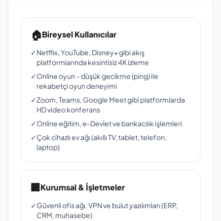
🏠
Bireysel Kullanıcılar
✓
Netflix, YouTube, Disney+ gibi akış
platformlarında kesintisiz 4K izleme
✓
Online oyun – düşük gecikme (ping) ile
rekabetçi oyun deneyimi
✓
Zoom, Teams, Google Meet gibi platformlarda
HD video konferans
✓
Online eğitim, e-Devlet ve bankacılık işlemleri
✓
Çok cihazlı ev ağı (akıllı TV, tablet, telefon,
laptop)
🏢
Kurumsal & İşletmeler
✓
Güvenli ofis ağı, VPN ve bulut yazılımları (ERP,
CRM, muhasebe)