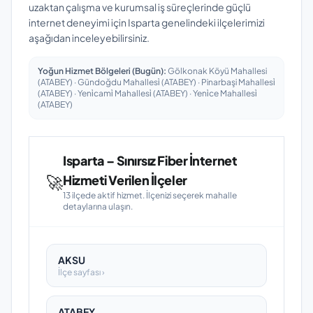
uzaktan çalışma ve kurumsal iş süreçlerinde güçlü
internet deneyimi için Isparta genelindeki ilçelerimizi
aşağıdan inceleyebilirsiniz.
Yoğun Hizmet Bölgeleri (Bugün):
Gölkonak Köyü Mahallesi
(ATABEY) · Gündoğdu Mahallesi̇ (ATABEY) · Pinarbaşi Mahallesi̇
(ATABEY) · Yeni̇cami̇ Mahallesi̇ (ATABEY) · Yeni̇ce Mahallesi̇
(ATABEY)
Isparta – Sınırsız Fiber İnternet
🚀
Hizmeti Verilen İlçeler
13 ilçede aktif hizmet. İlçenizi seçerek mahalle
detaylarına ulaşın.
AKSU
İlçe sayfası ›
ATABEY