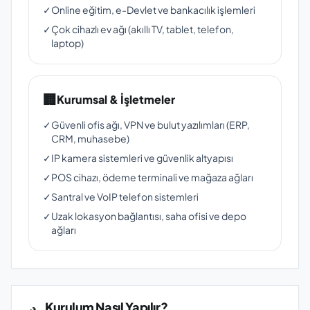
✓
Online eğitim, e-Devlet ve bankacılık işlemleri
✓
Çok cihazlı ev ağı (akıllı TV, tablet, telefon,
laptop)
🏢
Kurumsal & İşletmeler
✓
Güvenli ofis ağı, VPN ve bulut yazılımları (ERP,
CRM, muhasebe)
✓
IP kamera sistemleri ve güvenlik altyapısı
✓
POS cihazı, ödeme terminali ve mağaza ağları
✓
Santral ve VoIP telefon sistemleri
✓
Uzak lokasyon bağlantısı, saha ofisi ve depo
ağları
Kurulum Nasıl Yapılır?