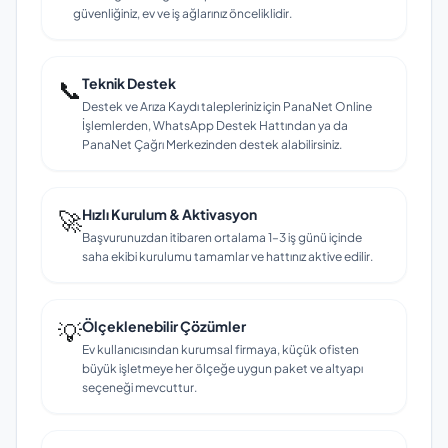
güvenliğiniz, ev ve iş ağlarınız önceliklidir.
📞
Teknik Destek
Destek ve Arıza Kaydı talepleriniz için PanaNet Online
İşlemlerden, WhatsApp Destek Hattından ya da
PanaNet Çağrı Merkezinden destek alabilirsiniz.
🚀
Hızlı Kurulum & Aktivasyon
Başvurunuzdan itibaren ortalama 1–3 iş günü içinde
saha ekibi kurulumu tamamlar ve hattınız aktive edilir.
💡
Ölçeklenebilir Çözümler
Ev kullanıcısından kurumsal firmaya, küçük ofisten
büyük işletmeye her ölçeğe uygun paket ve altyapı
seçeneği mevcuttur.