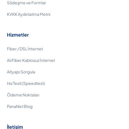
Sözleşme ve Formlar
KVKK Aydınlatma Metni
Hizmetler
Fiber / DSL İnternet
AirFiber Kablosuz İnternet
Altyapı Sorgula
Hız Testi (Speedtest)
Ödeme Noktaları
PanaNet Blog
İletişim