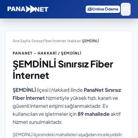
menu
payments
Online Ödeme
Ana Sayfa
›
Sınırsız Fiber İnternet
›
Hakkari
›
ŞEMDİNLİ
PANANET – HAKKARI / ŞEMDİNLİ
ŞEMDİNLİ
Sınırsız Fiber
İnternet
ŞEMDİNLİ
ilçesi (
Hakkari
) ilinde
PanaNet Sınırsız
Fiber İnternet
hizmetiyle yüksek hızlı, kararlı ve
güvenli internet erişimi sağlanmaktadır. Ev
kullanıcıları ve işletmeler için
89 mahallede
aktif
hizmet sunulmaktadır.
ŞEMDİNLİ ilçesindeki mahalleleri aşağıdan inceleyebilir,