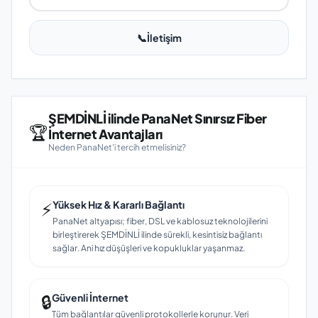
📞
İletişim
ŞEMDİNLİ ilinde PanaNet Sınırsız Fiber
🏆
İnternet Avantajları
Neden PanaNet'i tercih etmelisiniz?
⚡
Yüksek Hız & Kararlı Bağlantı
PanaNet altyapısı; fiber, DSL ve kablosuz teknolojilerini
birleştirerek ŞEMDİNLİ ilinde sürekli, kesintisiz bağlantı
sağlar. Ani hız düşüşleri ve kopukluklar yaşanmaz.
🔒
Güvenli İnternet
Tüm bağlantılar güvenli protokollerle korunur. Veri