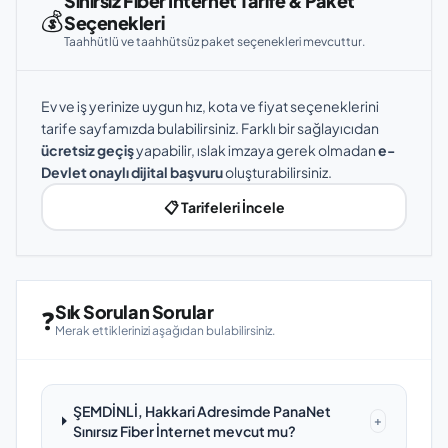
Sınırsız Fiber İnternet Tarife & Paket
💰
Seçenekleri
Taahhütlü ve taahhütsüz paket seçenekleri mevcuttur.
Ev ve iş yerinize uygun hız, kota ve fiyat seçeneklerini
tarife sayfamızda bulabilirsiniz. Farklı bir sağlayıcıdan
ücretsiz geçiş
yapabilir, ıslak imzaya gerek olmadan
e-
Devlet onaylı dijital başvuru
oluşturabilirsiniz.
📋 Tarifeleri İncele
Sık Sorulan Sorular
❓
Merak ettiklerinizi aşağıdan bulabilirsiniz.
ŞEMDİNLİ, Hakkari Adresimde PanaNet
+
Sınırsız Fiber İnternet mevcut mu?