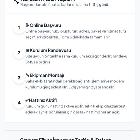
🔧
Başvurudan aktif hatta kadar ortalama
1–3 iş günü
.
📝
Online Başvuru
1
Online başvurunuzu oluşturun; adres, paket ve hizmet türü
seçimlerinizi belirtin. Form 5 dakikada tamamlanır.
📅
Kurulum Randevusu
2
Size uygun bir tarihte saha kurulum ekibi gönderilir; randevu
SMS ile bildirilir.
🔧
Ekipman Montajı
3
Saha ekibi tarafından gerekli bağlantı işlemleri ve modem
kurulumu gerçekleştirilir. Ev/işyeri ağınız yapılandırılır.
✅
Hattınız Aktif!
4
Kurulum günü hattınız aktive edilir. Teknik ekip cihazları test
ederek ayrılır; sorularınız için destek hattımız her an açık.