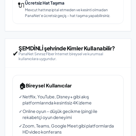
🔌
Ücretsiz Hat Taşıma
Mevcut hattınızı iptal etmeden ve kesinti olmadan
PanaNet'e ücretsiz geçiş – hat taşıma yapabilirsiniz.
ŞEMDİNLİ şehrinde Kimler Kullanabilir?
✔
PanaNet Sınırsız Fiber İnternet bireysel ve kurumsal
kullanıcılara uygundur.
🏠
Bireysel Kullanıcılar
✓
Netflix, YouTube, Disney+ gibi akış
platformlarında kesintisiz 4K izleme
✓
Online oyun – düşük gecikme (ping) ile
rekabetçi oyun deneyimi
✓
Zoom, Teams, Google Meet gibi platformlarda
HD video konferans