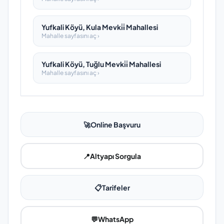
Yufkali Köyü, Kula Mevki̇i̇ Mahallesi
Mahalle sayfasını aç ›
Yufkali Köyü, Tuğlu Mevki̇i̇ Mahallesi
Mahalle sayfasını aç ›
🚀
Online Başvuru
📍
Altyapı Sorgula
📋
Tarifeler
💬
WhatsApp