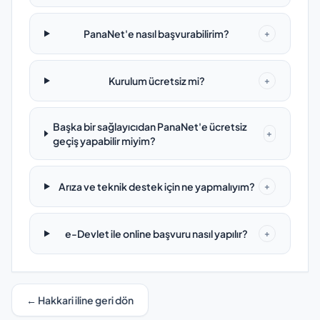
PanaNet'e nasıl başvurabilirim?
+
Kurulum ücretsiz mi?
+
Başka bir sağlayıcıdan PanaNet'e ücretsiz
+
geçiş yapabilir miyim?
Arıza ve teknik destek için ne yapmalıyım?
+
e-Devlet ile online başvuru nasıl yapılır?
+
← Hakkari iline geri dön