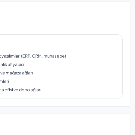
ut yazılımları (ERP, CRM, muhasebe)
lik altyapısı
 ve mağaza ağları
mleri
a ofisi ve depo ağları