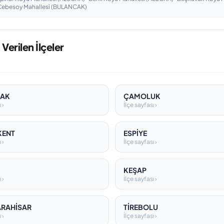
t Cebesoy Mahallesi̇ (BULANCAK)
Verilen İlçeler
CAK
ÇAMOLUK
 ›
İlçe sayfası ›
KENT
ESPİYE
 ›
İlçe sayfası ›
KEŞAP
 ›
İlçe sayfası ›
ARAHİSAR
TİREBOLU
 ›
İlçe sayfası ›