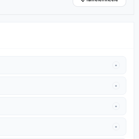
+
+
+
+