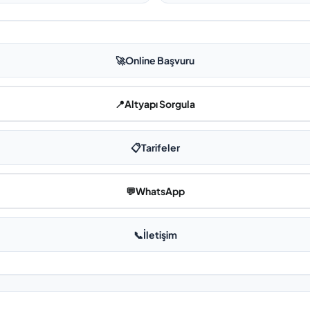
🚀
Online Başvuru
📍
Altyapı Sorgula
📋
Tarifeler
💬
WhatsApp
📞
İletişim