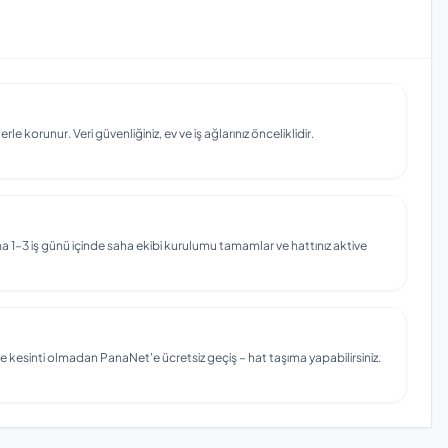
e korunur. Veri güvenliğiniz, ev ve iş ağlarınız önceliklidir.
 1–3 iş günü içinde saha ekibi kurulumu tamamlar ve hattınız aktive
e kesinti olmadan PanaNet'e ücretsiz geçiş – hat taşıma yapabilirsiniz.