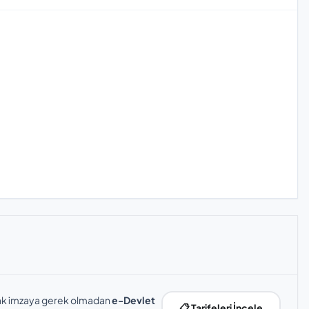
slak imzaya gerek olmadan
e-Devlet
📋 Tarifeleri İncele