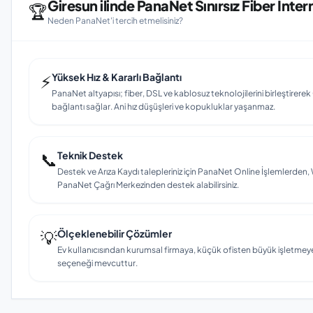
Giresun ilinde PanaNet Sınırsız Fiber İnter
🏆
Neden PanaNet'i tercih etmelisiniz?
⚡
Yüksek Hız & Kararlı Bağlantı
PanaNet altyapısı; fiber, DSL ve kablosuz teknolojilerini birleştirerek G
bağlantı sağlar. Ani hız düşüşleri ve kopukluklar yaşanmaz.
📞
Teknik Destek
Destek ve Arıza Kaydı talepleriniz için PanaNet Online İşlemlerd
PanaNet Çağrı Merkezinden destek alabilirsiniz.
💡
Ölçeklenebilir Çözümler
Ev kullanıcısından kurumsal firmaya, küçük ofisten büyük işletmey
seçeneği mevcuttur.