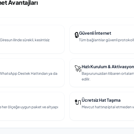
net Avantajları
🔒
Güvenli İnternet
iresun ilinde sürekli, kesintisiz
Tüm bağlantılar güvenli protokollerl
🚀
Hızlı Kurulum & Aktivasyon
en, WhatsApp Destek Hattından ya da
Başvurunuzdan itibaren ortalama
edilir.
🔌
Ücretsiz Hat Taşıma
e her ölçeğe uygun paket ve altyapı
Mevcut hattınızı iptal etmeden v