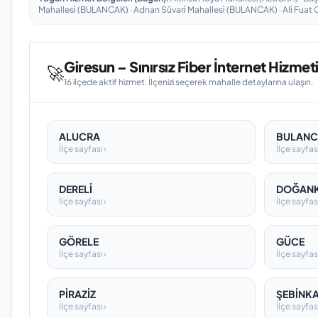
Mahallesi̇ (BULANCAK) · Adnan Süvari̇ Mahallesi̇ (BULANCAK) · Ali̇ Fua
Giresun – Sınırsız Fiber İnternet Hizmeti 
🚀
16 ilçede aktif hizmet. İlçenizi seçerek mahalle detaylarına ulaşın.
ALUCRA
BULAN
İlçe sayfası ›
İlçe sayfası
DERELİ
DOĞAN
İlçe sayfası ›
İlçe sayfası
GÖRELE
GÜCE
İlçe sayfası ›
İlçe sayfası
PİRAZİZ
ŞEBİNK
İlçe sayfası ›
İlçe sayfası