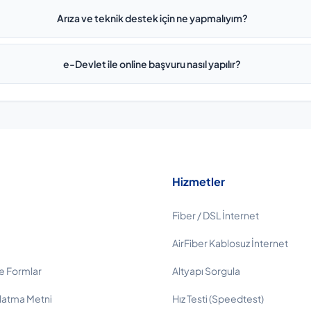
Arıza ve teknik destek için ne yapmalıyım?
e-Devlet ile online başvuru nasıl yapılır?
Hizmetler
Fiber / DSL İnternet
AirFiber Kablosuz İnternet
e Formlar
Altyapı Sorgula
latma Metni
Hız Testi (Speedtest)