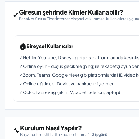
Giresun şehrinde Kimler Kullanabilir?
✔
PanaNet Sınırsız Fiber İnternet bireysel ve kurumsal kullanıcılara uygun
🏠
Bireysel Kullanıcılar
✓
Netflix, YouTube, Disney+ gibi akış platformlarında kesinti
✓
Online oyun – düşük gecikme (ping) ile rekabetçi oyun de
✓
Zoom, Teams, Google Meet gibi platformlarda HD video 
✓
Online eğitim, e-Devlet ve bankacılık işlemleri
✓
Çok cihazlı ev ağı (akıllı TV, tablet, telefon, laptop)
Kurulum Nasıl Yapılır?
🔧
Başvurudan aktif hatta kadar ortalama
1–3 iş günü
.