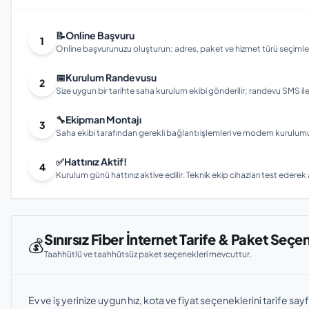
📝
Online Başvuru
1
Online başvurunuzu oluşturun; adres, paket ve hizmet türü seçimleri
📅
Kurulum Randevusu
2
Size uygun bir tarihte saha kurulum ekibi gönderilir; randevu SMS ile bi
🔧
Ekipman Montajı
3
Saha ekibi tarafından gerekli bağlantı işlemleri ve modem kurulumu gerç
✅
Hattınız Aktif!
4
Kurulum günü hattınız aktive edilir. Teknik ekip cihazları test ederek ay
Sınırsız Fiber İnternet Tarife & Paket Seçe
💰
Taahhütlü ve taahhütsüz paket seçenekleri mevcuttur.
Ev ve iş yerinize uygun hız, kota ve fiyat seçeneklerini tarife sayf