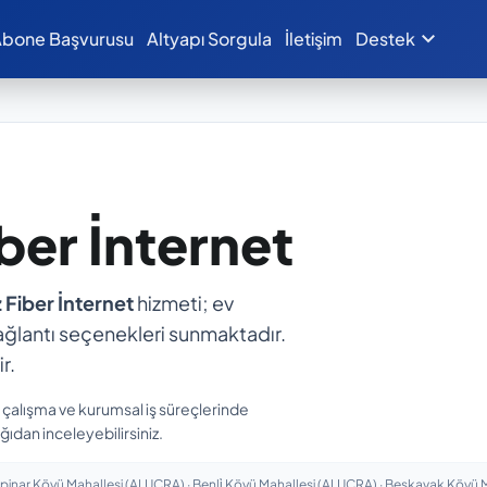
expand_more
bone Başvurusu
Altyapı Sorgula
İletişim
Destek
iber İnternet
z Fiber İnternet
hizmeti; ev
ı bağlantı seçenekleri sunmaktadır.
r.
n çalışma ve kurumsal iş süreçlerinde
ğıdan inceleyebilirsiniz.
inar Köyü Mahallesi (ALUCRA) · Benli̇ Köyü Mahallesi (ALUCRA) · Beşkavak Köyü Maha