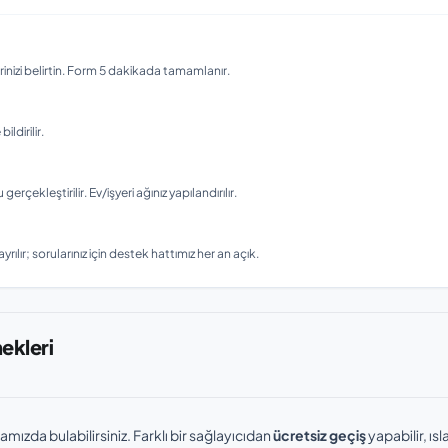
nizi belirtin. Form 5 dakikada tamamlanır.
ldirilir.
ekleştirilir. Ev/işyeri ağınız yapılandırılır.
rılır; sorularınız için destek hattımız her an açık.
nekleri
amızda bulabilirsiniz. Farklı bir sağlayıcıdan
ücretsiz geçiş
yapabilir, ı