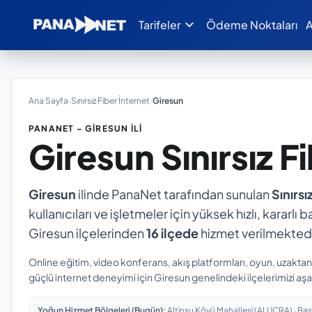
expand_more
Tarifeler
Ödeme Noktaları
A
Ana Sayfa
›
Sınırsız Fiber İnternet
›
Giresun
PANANET – GIRESUN İLI
Giresun
Sınırsız F
Giresun
ilinde PanaNet tarafından sunulan
Sınırsı
kullanıcıları ve işletmeler için yüksek hızlı, kararl
Giresun ilçelerinden
16 ilçede
hizmet verilmektedi
Online eğitim, video konferans, akış platformları, oyun, uzakta
güçlü internet deneyimi için Giresun genelindeki ilçelerimizi aşa
Yoğun Hizmet Bölgeleri (Bugün):
Altinsu Köyü Mahallesi (ALUCRA) · Başp