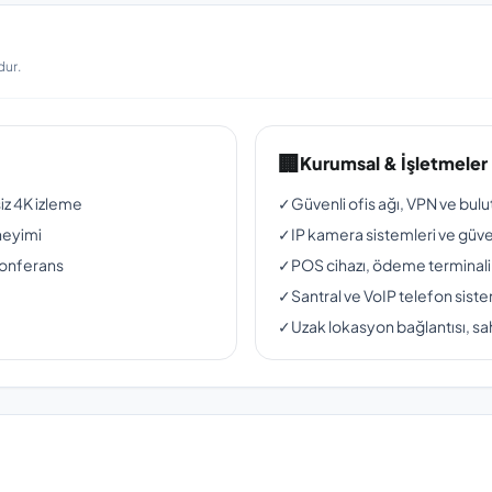
dur.
🏢
Kurumsal & İşletmeler
siz 4K izleme
✓
Güvenli ofis ağı, VPN ve bul
neyimi
✓
IP kamera sistemleri ve güven
konferans
✓
POS cihazı, ödeme terminali
✓
Santral ve VoIP telefon siste
✓
Uzak lokasyon bağlantısı, sah