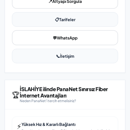
📍
Altyapı Sorgula
📋
Tarifeler
💬
WhatsApp
📞
İletişim
İSLAHİYE ilinde PanaNet Sınırsız Fiber
🏆
İnternet Avantajları
Neden PanaNet'i tercih etmelisiniz?
⚡
Yüksek Hız & Kararlı Bağlantı