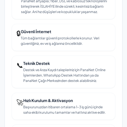
PanaNet altyapısı; fiber, DSL ve kablosuz teknolojilerini
birleştirerek İSLAHİYE ilinde sürekli, kesintisiz bağlantı
sağlar. Ani hız düşüşleri ve kopukluklar yaşanmaz.
🔒
Güvenli İnternet
Tüm bağlantılar güvenli protokollerle korunur. Veri
güvenliğiniz, ev ve iş ağlarınız önceliklidir.
📞
Teknik Destek
Destek ve Arıza Kaydı talepleriniz için PanaNet Online
İşlemlerden, WhatsApp Destek Hattından ya da
PanaNet Çağrı Merkezinden destek alabilirsiniz.
🚀
Hızlı Kurulum & Aktivasyon
Başvurunuzdan itibaren ortalama 1–3 iş günü içinde
saha ekibi kurulumu tamamlar ve hattınız aktive edilir.