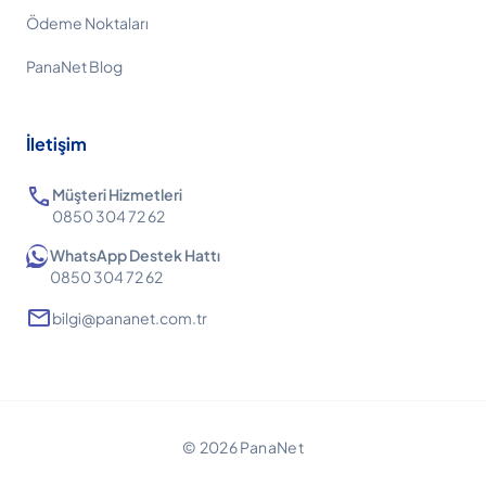
Ödeme Noktaları
PanaNet Blog
İletişim
call
Müşteri Hizmetleri
0850 304 72 62
WhatsApp Destek Hattı
0850 304 72 62
mail
bilgi@pananet.com.tr
© 2026 PanaNet