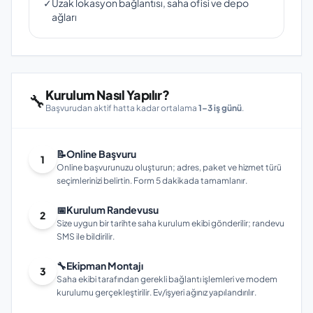
✓
Uzak lokasyon bağlantısı, saha ofisi ve depo
ağları
Kurulum Nasıl Yapılır?
🔧
Başvurudan aktif hatta kadar ortalama
1–3 iş günü
.
📝
Online Başvuru
1
Online başvurunuzu oluşturun; adres, paket ve hizmet türü
seçimlerinizi belirtin. Form 5 dakikada tamamlanır.
📅
Kurulum Randevusu
2
Size uygun bir tarihte saha kurulum ekibi gönderilir; randevu
SMS ile bildirilir.
🔧
Ekipman Montajı
3
Saha ekibi tarafından gerekli bağlantı işlemleri ve modem
kurulumu gerçekleştirilir. Ev/işyeri ağınız yapılandırılır.