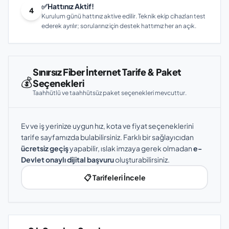
✅
Hattınız Aktif!
4
Kurulum günü hattınız aktive edilir. Teknik ekip cihazları test
ederek ayrılır; sorularınız için destek hattımız her an açık.
Sınırsız Fiber İnternet Tarife & Paket
💰
Seçenekleri
Taahhütlü ve taahhütsüz paket seçenekleri mevcuttur.
Ev ve iş yerinize uygun hız, kota ve fiyat seçeneklerini
tarife sayfamızda bulabilirsiniz. Farklı bir sağlayıcıdan
ücretsiz geçiş
yapabilir, ıslak imzaya gerek olmadan
e-
Devlet onaylı dijital başvuru
oluşturabilirsiniz.
📋 Tarifeleri İncele