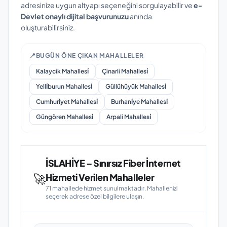
adresinize uygun altyapı seçeneğini sorgulayabilir ve
e-
Devlet onaylı dijital başvurunuzu
anında
oluşturabilirsiniz.
📍
BUGÜN ÖNE ÇIKAN MAHALLELER
Kalaycik Mahallesi̇
Çinarli Mahallesi̇
Yelli̇burun Mahallesi̇
Güllühüyük Mahallesi̇
Cumhuri̇yet Mahallesi̇
Burhani̇ye Mahallesi̇
Güngören Mahallesi̇
Arpali Mahallesi̇
İSLAHİYE – Sınırsız Fiber İnternet
🚀
Hizmeti Verilen Mahalleler
71 mahallede hizmet sunulmaktadır. Mahallenizi
seçerek adrese özel bilgilere ulaşın.