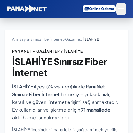
menu
payments
Online Ödeme
Ana Sayfa
›
Sınırsız Fiber İnternet
›
Gaziantep
›
İSLAHİYE
PANANET – GAZIANTEP / İSLAHİYE
İSLAHİYE
Sınırsız Fiber
İnternet
İSLAHİYE
ilçesi (
Gaziantep
) ilinde
PanaNet
Sınırsız Fiber İnternet
hizmetiyle yüksek hızlı,
kararlı ve güvenli internet erişimi sağlanmaktadır.
Ev kullanıcıları ve işletmeler için
71 mahallede
aktif hizmet sunulmaktadır.
İSLAHİYE ilçesindeki mahalleleri aşağıdan inceleyebilir,