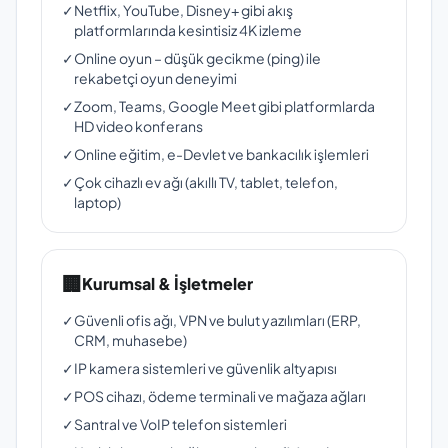
✓
Netflix, YouTube, Disney+ gibi akış
platformlarında kesintisiz 4K izleme
✓
Online oyun – düşük gecikme (ping) ile
rekabetçi oyun deneyimi
✓
Zoom, Teams, Google Meet gibi platformlarda
HD video konferans
✓
Online eğitim, e-Devlet ve bankacılık işlemleri
✓
Çok cihazlı ev ağı (akıllı TV, tablet, telefon,
laptop)
🏢
Kurumsal & İşletmeler
✓
Güvenli ofis ağı, VPN ve bulut yazılımları (ERP,
CRM, muhasebe)
✓
IP kamera sistemleri ve güvenlik altyapısı
✓
POS cihazı, ödeme terminali ve mağaza ağları
✓
Santral ve VoIP telefon sistemleri