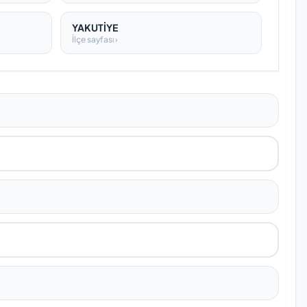
YAKUTİYE
İlçe sayfası ›