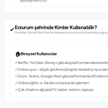
seçeneği mevcuttur.
Erzurum şehrinde Kimler Kullanabilir?
✔
PanaNet Sınırsız Fiber İnternet bireysel ve kurumsal kullanıcılara uygun
🏠
Bireysel Kullanıcılar
✓
Netflix, YouTube, Disney+ gibi akış platformlarında kesinti
✓
Online oyun – düşük gecikme (ping) ile rekabetçi oyun de
✓
Zoom, Teams, Google Meet gibi platformlarda HD video 
✓
Online eğitim, e-Devlet ve bankacılık işlemleri
✓
Çok cihazlı ev ağı (akıllı TV, tablet, telefon, laptop)