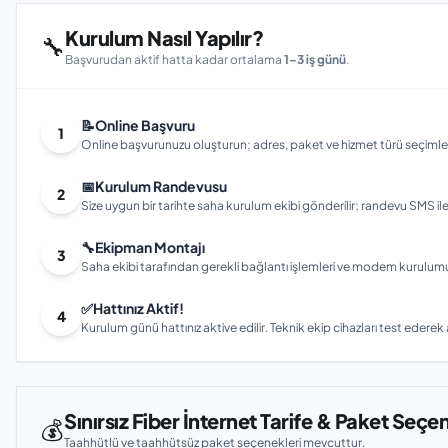
Kurulum Nasıl Yapılır?
🔧
Başvurudan aktif hatta kadar ortalama
1–3 iş günü
.
📝
Online Başvuru
1
Online başvurunuzu oluşturun; adres, paket ve hizmet türü seçimleri
📅
Kurulum Randevusu
2
Size uygun bir tarihte saha kurulum ekibi gönderilir; randevu SMS ile bi
🔧
Ekipman Montajı
3
Saha ekibi tarafından gerekli bağlantı işlemleri ve modem kurulumu gerç
✅
Hattınız Aktif!
4
Kurulum günü hattınız aktive edilir. Teknik ekip cihazları test ederek ay
Sınırsız Fiber İnternet Tarife & Paket Seçe
💰
Taahhütlü ve taahhütsüz paket seçenekleri mevcuttur.