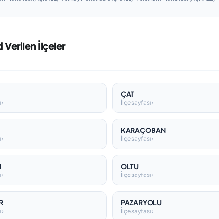
 Verilen İlçeler
ÇAT
 ›
İlçe sayfası ›
KARAÇOBAN
 ›
İlçe sayfası ›
N
OLTU
 ›
İlçe sayfası ›
R
PAZARYOLU
 ›
İlçe sayfası ›