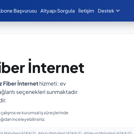
expand_more
bone Başvurusu
Altyapı Sorgula
İletişim
Destek
Fiber İnternet
ız Fiber İnternet
hizmeti; ev
ı bağlantı seçenekleri sunmaktadır.
ir.
n çalışma ve kurumsal iş süreçlerinde
ğıdan inceleyebilirsiniz.
 Mahallesi (AŞKALE) · Akköy Mahallesi̇ (AŞKALE) · Altinkum Mahallesi̇ (AŞKALE) · Ba