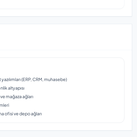
ut yazılımları (ERP, CRM, muhasebe)
lik altyapısı
 ve mağaza ağları
mleri
a ofisi ve depo ağları