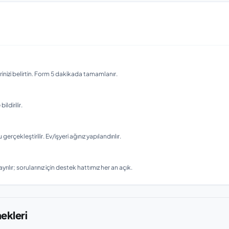
nizi belirtin. Form 5 dakikada tamamlanır.
ldirilir.
ekleştirilir. Ev/işyeri ağınız yapılandırılır.
rılır; sorularınız için destek hattımız her an açık.
nekleri