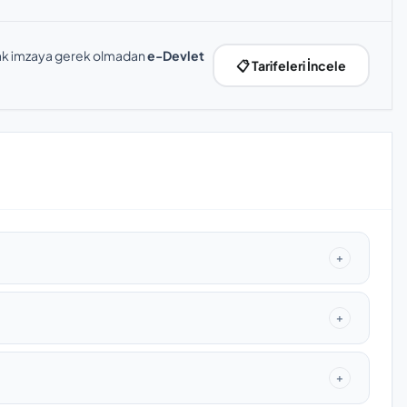
slak imzaya gerek olmadan
e-Devlet
📋 Tarifeleri İncele
+
+
+