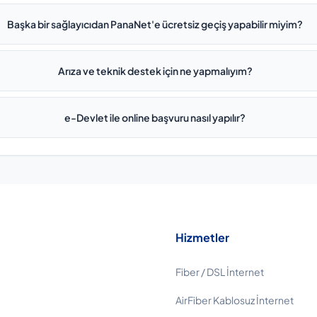
Başka bir sağlayıcıdan PanaNet'e ücretsiz geçiş yapabilir miyim?
Arıza ve teknik destek için ne yapmalıyım?
e-Devlet ile online başvuru nasıl yapılır?
Hizmetler
Fiber / DSL İnternet
AirFiber Kablosuz İnternet