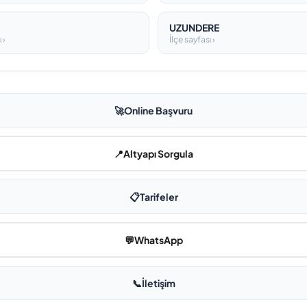
M
UZUNDERE
 ›
İlçe sayfası ›
🚀
Online Başvuru
📍
Altyapı Sorgula
📋
Tarifeler
💬
WhatsApp
📞
İletişim