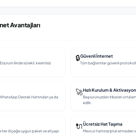
net Avantajları
🔒
Güvenli İnternet
rzurum ilinde sürekli, kesintisiz
Tüm bağlantılar güvenli protokollerl
🚀
Hızlı Kurulum & Aktivasyon
en, WhatsApp Destek Hattından ya da
Başvurunuzdan itibaren ortalama
edilir.
🔌
Ücretsiz Hat Taşıma
e her ölçeğe uygun paket ve altyapı
Mevcut hattınızı iptal etmeden v