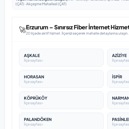
(ÇAT) · Akçeşme Mahallesi̇ (ÇAT)
Erzurum – Sınırsız Fiber İnternet Hizmeti
🚀
20 ilçede aktif hizmet. İlçenizi seçerek mahalle detaylarına ulaşın.
AŞKALE
AZİZİYE
İlçe sayfası ›
İlçe sayfası
HORASAN
İSPİR
İlçe sayfası ›
İlçe sayfası
KÖPRÜKÖY
NARMA
İlçe sayfası ›
İlçe sayfası
PALANDÖKEN
PASİNLE
İlçe sayfası ›
İlçe sayfası