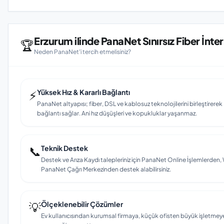
Erzurum ilinde PanaNet Sınırsız Fiber İnter
🏆
Neden PanaNet'i tercih etmelisiniz?
⚡
Yüksek Hız & Kararlı Bağlantı
PanaNet altyapısı; fiber, DSL ve kablosuz teknolojilerini birleştirerek E
bağlantı sağlar. Ani hız düşüşleri ve kopukluklar yaşanmaz.
📞
Teknik Destek
Destek ve Arıza Kaydı talepleriniz için PanaNet Online İşlemlerd
PanaNet Çağrı Merkezinden destek alabilirsiniz.
💡
Ölçeklenebilir Çözümler
Ev kullanıcısından kurumsal firmaya, küçük ofisten büyük işletmey