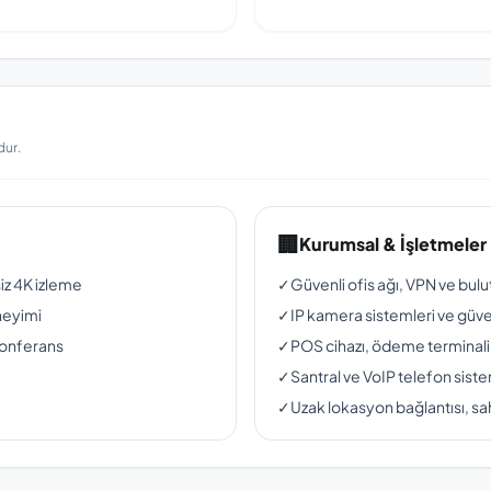
dur.
🏢
Kurumsal & İşletmeler
siz 4K izleme
✓
Güvenli ofis ağı, VPN ve bul
neyimi
✓
IP kamera sistemleri ve güven
konferans
✓
POS cihazı, ödeme terminali
✓
Santral ve VoIP telefon siste
✓
Uzak lokasyon bağlantısı, sah