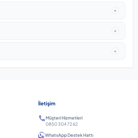
+
+
+
İletişim
call
Müşteri Hizmetleri
0850 304 72 62
WhatsApp Destek Hattı