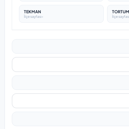
TEKMAN
TORTU
İlçe sayfası ›
İlçe sayfası