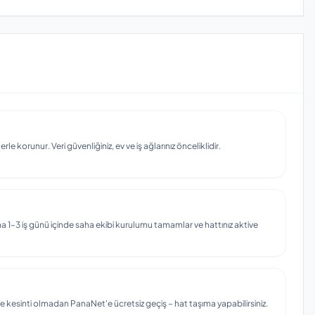
e korunur. Veri güvenliğiniz, ev ve iş ağlarınız önceliklidir.
 1–3 iş günü içinde saha ekibi kurulumu tamamlar ve hattınız aktive
e kesinti olmadan PanaNet'e ücretsiz geçiş – hat taşıma yapabilirsiniz.