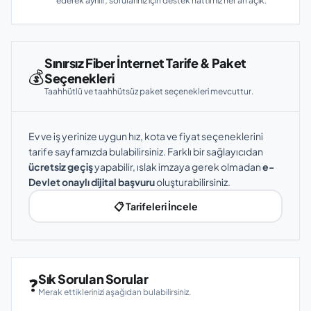
ederek ayrılır; sorularınız için destek hattımız her an açık.
Sınırsız Fiber İnternet Tarife & Paket
💰
Seçenekleri
Taahhütlü ve taahhütsüz paket seçenekleri mevcuttur.
Ev ve iş yerinize uygun hız, kota ve fiyat seçeneklerini
tarife sayfamızda bulabilirsiniz. Farklı bir sağlayıcıdan
ücretsiz geçiş
yapabilir, ıslak imzaya gerek olmadan
e-
Devlet onaylı dijital başvuru
oluşturabilirsiniz.
📋 Tarifeleri İncele
Sık Sorulan Sorular
❓
Merak ettiklerinizi aşağıdan bulabilirsiniz.