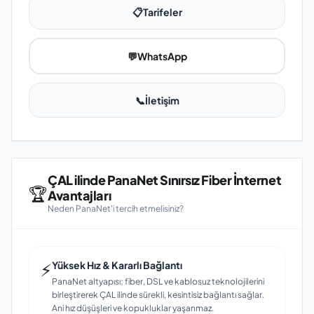
📋
Tarifeler
💬
WhatsApp
📞
İletişim
ÇAL ilinde PanaNet Sınırsız Fiber İnternet
🏆
Avantajları
Neden PanaNet'i tercih etmelisiniz?
⚡
Yüksek Hız & Kararlı Bağlantı
PanaNet altyapısı; fiber, DSL ve kablosuz teknolojilerini
birleştirerek ÇAL ilinde sürekli, kesintisiz bağlantı sağlar.
Ani hız düşüşleri ve kopukluklar yaşanmaz.