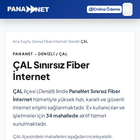
menu
payments
Online Ödeme
Ana Sayfa
›
Sınırsız Fiber İnternet
›
Denizli
›
ÇAL
PANANET – DENIZLI / ÇAL
ÇAL
Sınırsız Fiber
İnternet
ÇAL
ilçesi (
Denizli
) ilinde
PanaNet Sınırsız Fiber
İnternet
hizmetiyle yüksek hızlı, kararlı ve güvenli
internet erişimi sağlanmaktadır. Ev kullanıcıları ve
işletmeler için
34 mahallede
aktif hizmet
sunulmaktadır.
ÇAL ilçesindeki mahalleleri aşağıdan inceleyebilir,