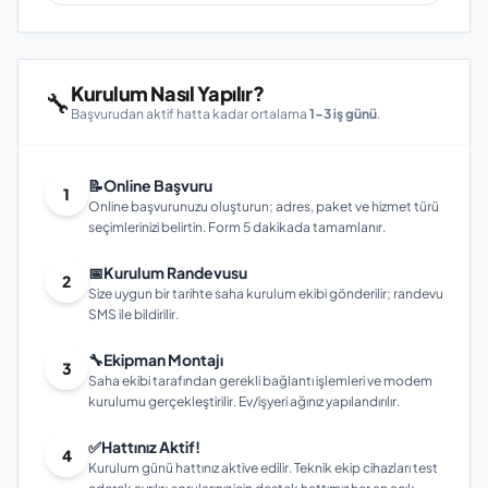
Kurulum Nasıl Yapılır?
🔧
Başvurudan aktif hatta kadar ortalama
1–3 iş günü
.
📝
Online Başvuru
1
Online başvurunuzu oluşturun; adres, paket ve hizmet türü
seçimlerinizi belirtin. Form 5 dakikada tamamlanır.
📅
Kurulum Randevusu
2
Size uygun bir tarihte saha kurulum ekibi gönderilir; randevu
SMS ile bildirilir.
🔧
Ekipman Montajı
3
Saha ekibi tarafından gerekli bağlantı işlemleri ve modem
kurulumu gerçekleştirilir. Ev/işyeri ağınız yapılandırılır.
✅
Hattınız Aktif!
4
Kurulum günü hattınız aktive edilir. Teknik ekip cihazları test