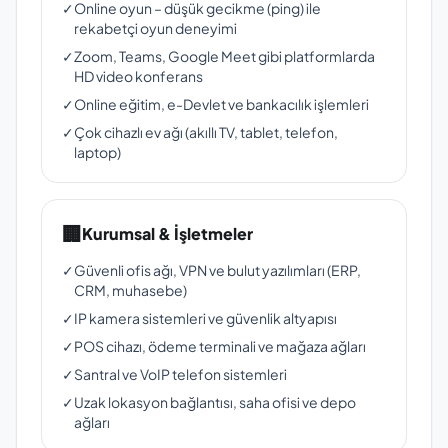
✓
Online oyun – düşük gecikme (ping) ile
rekabetçi oyun deneyimi
✓
Zoom, Teams, Google Meet gibi platformlarda
HD video konferans
✓
Online eğitim, e-Devlet ve bankacılık işlemleri
✓
Çok cihazlı ev ağı (akıllı TV, tablet, telefon,
laptop)
🏢
Kurumsal & İşletmeler
✓
Güvenli ofis ağı, VPN ve bulut yazılımları (ERP,
CRM, muhasebe)
✓
IP kamera sistemleri ve güvenlik altyapısı
✓
POS cihazı, ödeme terminali ve mağaza ağları
✓
Santral ve VoIP telefon sistemleri
✓
Uzak lokasyon bağlantısı, saha ofisi ve depo
ağları