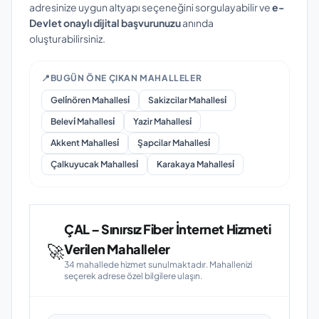
adresinize uygun altyapı seçeneğini sorgulayabilir ve
e-
Devlet onaylı dijital başvurunuzu
anında
oluşturabilirsiniz.
📍
BUGÜN ÖNE ÇIKAN MAHALLELER
Geli̇nören Mahallesi̇
Sakizcilar Mahallesi̇
Belevi̇ Mahallesi̇
Yazir Mahallesi̇
Akkent Mahallesi̇
Şapcilar Mahallesi̇
Çalkuyucak Mahallesi̇
Karakaya Mahallesi̇
ÇAL – Sınırsız Fiber İnternet Hizmeti
🚀
Verilen Mahalleler
34 mahallede hizmet sunulmaktadır. Mahallenizi
seçerek adrese özel bilgilere ulaşın.