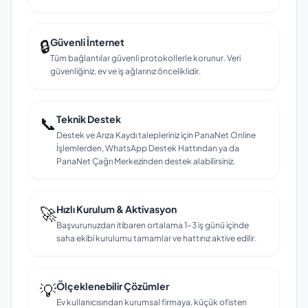
🔒
Güvenli İnternet
Tüm bağlantılar güvenli protokollerle korunur. Veri
güvenliğiniz, ev ve iş ağlarınız önceliklidir.
📞
Teknik Destek
Destek ve Arıza Kaydı talepleriniz için PanaNet Online
İşlemlerden, WhatsApp Destek Hattından ya da
PanaNet Çağrı Merkezinden destek alabilirsiniz.
🚀
Hızlı Kurulum & Aktivasyon
Başvurunuzdan itibaren ortalama 1–3 iş günü içinde
saha ekibi kurulumu tamamlar ve hattınız aktive edilir.
💡
Ölçeklenebilir Çözümler
Ev kullanıcısından kurumsal firmaya, küçük ofisten