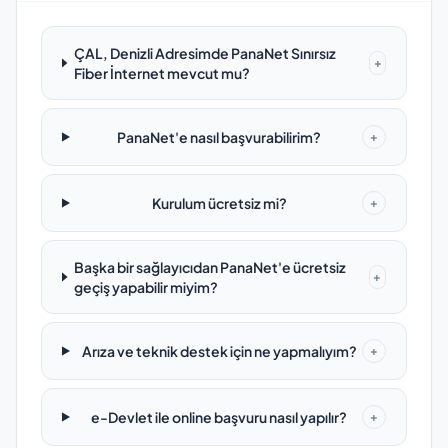
ÇAL, Denizli Adresimde PanaNet Sınırsız
+
Fiber İnternet mevcut mu?
PanaNet'e nasıl başvurabilirim?
+
Kurulum ücretsiz mi?
+
Başka bir sağlayıcıdan PanaNet'e ücretsiz
+
geçiş yapabilir miyim?
Arıza ve teknik destek için ne yapmalıyım?
+
e-Devlet ile online başvuru nasıl yapılır?
+