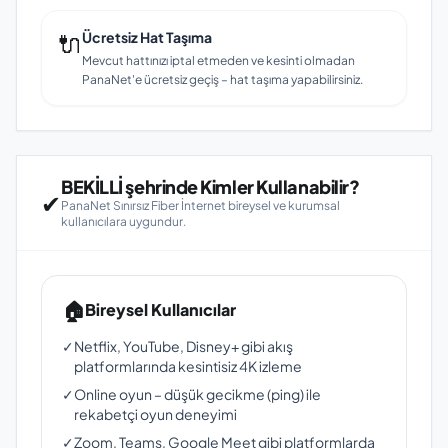
🔌
Ücretsiz Hat Taşıma
Mevcut hattınızı iptal etmeden ve kesinti olmadan
PanaNet'e ücretsiz geçiş – hat taşıma yapabilirsiniz.
BEKİLLİ şehrinde Kimler Kullanabilir?
✔
PanaNet Sınırsız Fiber İnternet bireysel ve kurumsal
kullanıcılara uygundur.
🏠
Bireysel Kullanıcılar
✓
Netflix, YouTube, Disney+ gibi akış
platformlarında kesintisiz 4K izleme
✓
Online oyun – düşük gecikme (ping) ile
rekabetçi oyun deneyimi
✓
Zoom, Teams, Google Meet gibi platformlarda