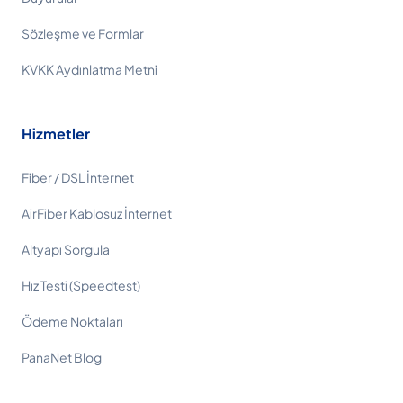
Sözleşme ve Formlar
KVKK Aydınlatma Metni
Hizmetler
Fiber / DSL İnternet
AirFiber Kablosuz İnternet
Altyapı Sorgula
Hız Testi (Speedtest)
Ödeme Noktaları
PanaNet Blog