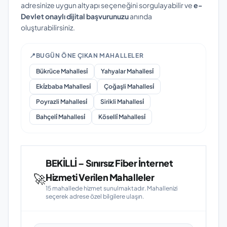
adresinize uygun altyapı seçeneğini sorgulayabilir ve
e-
Devlet onaylı dijital başvurunuzu
anında
oluşturabilirsiniz.
📍
BUGÜN ÖNE ÇIKAN MAHALLELER
Bükrüce Mahallesi̇
Yahyalar Mahallesi̇
Eki̇zbaba Mahallesi̇
Çoğaşli Mahallesi̇
Poyrazli Mahallesi̇
Sirikli Mahallesi̇
Bahçeli̇ Mahallesi̇
Köselli̇ Mahallesi̇
BEKİLLİ – Sınırsız Fiber İnternet
🚀
Hizmeti Verilen Mahalleler
15 mahallede hizmet sunulmaktadır. Mahallenizi
seçerek adrese özel bilgilere ulaşın.