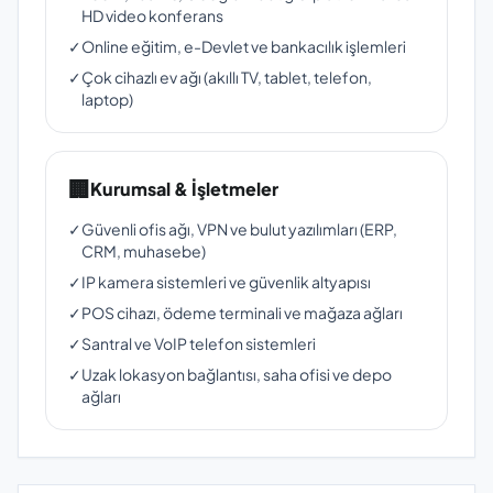
HD video konferans
✓
Online eğitim, e-Devlet ve bankacılık işlemleri
✓
Çok cihazlı ev ağı (akıllı TV, tablet, telefon,
laptop)
🏢
Kurumsal & İşletmeler
✓
Güvenli ofis ağı, VPN ve bulut yazılımları (ERP,
CRM, muhasebe)
✓
IP kamera sistemleri ve güvenlik altyapısı
✓
POS cihazı, ödeme terminali ve mağaza ağları
✓
Santral ve VoIP telefon sistemleri
✓
Uzak lokasyon bağlantısı, saha ofisi ve depo
ağları