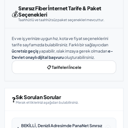
Sınırsız Fiber İnternet Tarife & Paket
💰
Seçenekleri
Taahhütlü ve taahhütsüz paket seçenekleri mevcuttur.
Ev ve iş yerinize uygun hız, kota ve fiyat seçeneklerini
tarife sayfamızda bulabilirsiniz. Farklı bir sağlayıcıdan
ücretsiz geçiş
yapabilir, ıslak imzaya gerek olmadan
e-
Devlet onaylı dijital başvuru
oluşturabilirsiniz.
📋 Tarifeleri İncele
Sık Sorulan Sorular
❓
Merak ettiklerinizi aşağıdan bulabilirsiniz.
BEKİLLİ, Denizli Adresimde PanaNet Sınırsız