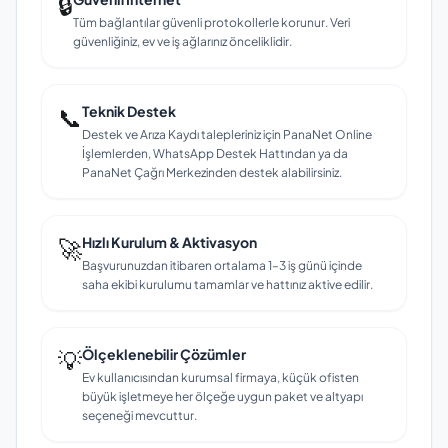
🔒
Tüm bağlantılar güvenli protokollerle korunur. Veri
güvenliğiniz, ev ve iş ağlarınız önceliklidir.
📞
Teknik Destek
Destek ve Arıza Kaydı talepleriniz için PanaNet Online
İşlemlerden, WhatsApp Destek Hattından ya da
PanaNet Çağrı Merkezinden destek alabilirsiniz.
🚀
Hızlı Kurulum & Aktivasyon
Başvurunuzdan itibaren ortalama 1–3 iş günü içinde
saha ekibi kurulumu tamamlar ve hattınız aktive edilir.
💡
Ölçeklenebilir Çözümler
Ev kullanıcısından kurumsal firmaya, küçük ofisten
büyük işletmeye her ölçeğe uygun paket ve altyapı
seçeneği mevcuttur.