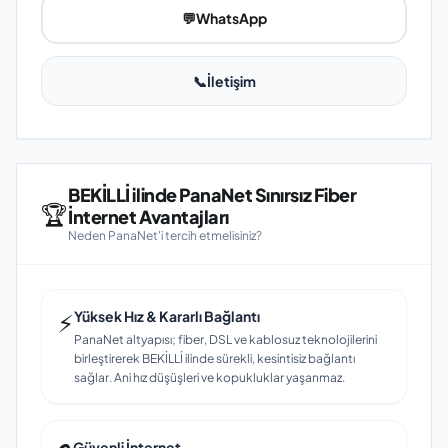
💬
WhatsApp
📞
İletişim
BEKİLLİ ilinde PanaNet Sınırsız Fiber
🏆
İnternet Avantajları
Neden PanaNet'i tercih etmelisiniz?
⚡
Yüksek Hız & Kararlı Bağlantı
PanaNet altyapısı; fiber, DSL ve kablosuz teknolojilerini
birleştirerek BEKİLLİ ilinde sürekli, kesintisiz bağlantı
sağlar. Ani hız düşüşleri ve kopukluklar yaşanmaz.
Güvenli İnternet