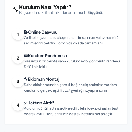
Kurulum Nasıl Yapılır?
🔧
Başvurudan aktif hatta kadar ortalama
1–3 iş günü
.
📝
Online Başvuru
1
Online başvurunuzu oluşturun; adres, paket ve hizmet türü
seçimlerinizi belirtin. Form 5 dakikada tamamlanır.
📅
Kurulum Randevusu
2
Size uygun bir tarihte saha kurulum ekibi gönderilir; randevu
SMS ile bildirilir.
🔧
Ekipman Montajı
3
Saha ekibi tarafından gerekli bağlantı işlemleri ve modem
kurulumu gerçekleştirilir. Ev/işyeri ağınız yapılandırılır.
✅
Hattınız Aktif!
4
Kurulum günü hattınız aktive edilir. Teknik ekip cihazları test
ederek ayrılır; sorularınız için destek hattımız her an açık.