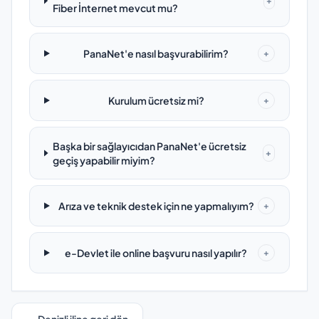
+
Fiber İnternet mevcut mu?
PanaNet'e nasıl başvurabilirim?
+
Kurulum ücretsiz mi?
+
Başka bir sağlayıcıdan PanaNet'e ücretsiz
+
geçiş yapabilir miyim?
Arıza ve teknik destek için ne yapmalıyım?
+
e-Devlet ile online başvuru nasıl yapılır?
+