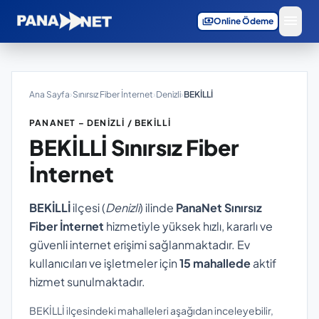
menu
payments
Online Ödeme
Ana Sayfa
›
Sınırsız Fiber İnternet
›
Denizli
›
BEKİLLİ
PANANET – DENIZLI / BEKİLLİ
BEKİLLİ
Sınırsız Fiber
İnternet
BEKİLLİ
ilçesi (
Denizli
) ilinde
PanaNet Sınırsız
Fiber İnternet
hizmetiyle yüksek hızlı, kararlı ve
güvenli internet erişimi sağlanmaktadır. Ev
kullanıcıları ve işletmeler için
15 mahallede
aktif
hizmet sunulmaktadır.
BEKİLLİ ilçesindeki mahalleleri aşağıdan inceleyebilir,