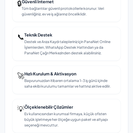
🔒
Güvenli İnternet
Tüm bağlantılar güvenli protokollerle korunur. Veri
güvenliğiniz, ev ve iş ağlarınız önceliklidir.
📞
Teknik Destek
Destek ve Arıza Kaydı talepleriniz için PanaNet Online
İşlemlerden, WhatsApp Destek Hattından ya da
PanaNet Çağrı Merkezinden destek alabilirsiniz.
🚀
Hızlı Kurulum & Aktivasyon
Başvurunuzdan itibaren ortalama 1–3 iş günü içinde
saha ekibi kurulumu tamamlar ve hattınız aktive edilir.
💡
Ölçeklenebilir Çözümler
Ev kullanıcısından kurumsal firmaya, küçük ofisten
büyük işletmeye her ölçeğe uygun paket ve altyapı
seçeneği mevcuttur.