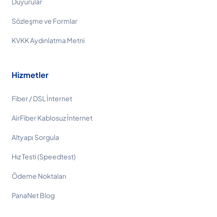
Duyurular
Sözleşme ve Formlar
KVKK Aydınlatma Metni
Hizmetler
Fiber / DSL İnternet
AirFiber Kablosuz İnternet
Altyapı Sorgula
Hız Testi (Speedtest)
Ödeme Noktaları
PanaNet Blog