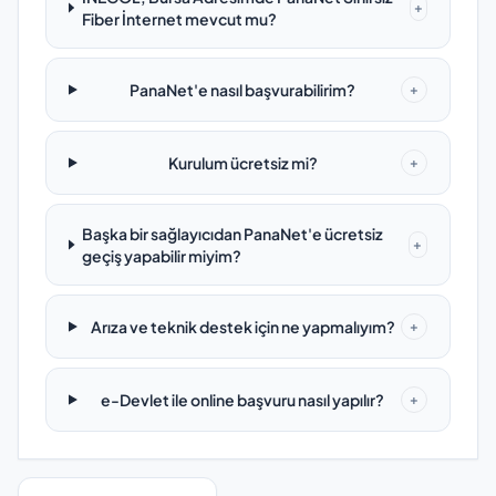
+
Fiber İnternet mevcut mu?
PanaNet'e nasıl başvurabilirim?
+
Kurulum ücretsiz mi?
+
Başka bir sağlayıcıdan PanaNet'e ücretsiz
+
geçiş yapabilir miyim?
Arıza ve teknik destek için ne yapmalıyım?
+
e-Devlet ile online başvuru nasıl yapılır?
+