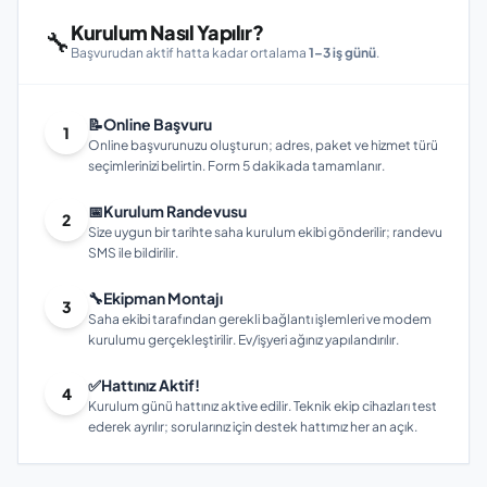
Kurulum Nasıl Yapılır?
🔧
Başvurudan aktif hatta kadar ortalama
1–3 iş günü
.
📝
Online Başvuru
1
Online başvurunuzu oluşturun; adres, paket ve hizmet türü
seçimlerinizi belirtin. Form 5 dakikada tamamlanır.
📅
Kurulum Randevusu
2
Size uygun bir tarihte saha kurulum ekibi gönderilir; randevu
SMS ile bildirilir.
🔧
Ekipman Montajı
3
Saha ekibi tarafından gerekli bağlantı işlemleri ve modem
kurulumu gerçekleştirilir. Ev/işyeri ağınız yapılandırılır.
✅
Hattınız Aktif!
4
Kurulum günü hattınız aktive edilir. Teknik ekip cihazları test
ederek ayrılır; sorularınız için destek hattımız her an açık.