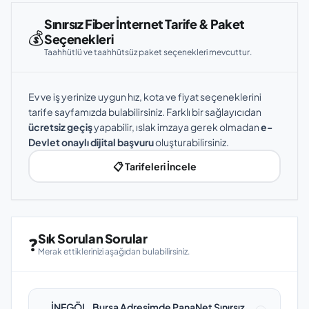
Sınırsız Fiber İnternet Tarife & Paket
💰
Seçenekleri
Taahhütlü ve taahhütsüz paket seçenekleri mevcuttur.
Ev ve iş yerinize uygun hız, kota ve fiyat seçeneklerini
tarife sayfamızda bulabilirsiniz. Farklı bir sağlayıcıdan
ücretsiz geçiş
yapabilir, ıslak imzaya gerek olmadan
e-
Devlet onaylı dijital başvuru
oluşturabilirsiniz.
📋 Tarifeleri İncele
Sık Sorulan Sorular
❓
Merak ettiklerinizi aşağıdan bulabilirsiniz.
İNEGÖL, Bursa Adresimde PanaNet Sınırsız