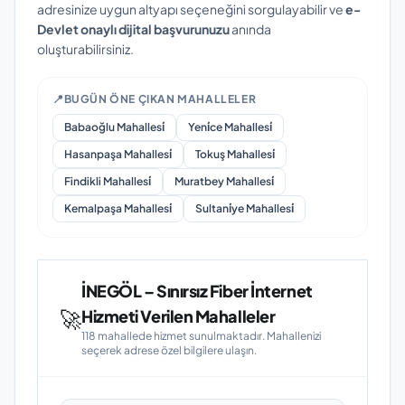
adresinize uygun altyapı seçeneğini sorgulayabilir ve
e-
Devlet onaylı dijital başvurunuzu
anında
oluşturabilirsiniz.
📍
BUGÜN ÖNE ÇIKAN MAHALLELER
Babaoğlu Mahallesi̇
Yeni̇ce Mahallesi̇
Hasanpaşa Mahallesi̇
Tokuş Mahallesi̇
Findikli Mahallesi̇
Muratbey Mahallesi̇
Kemalpaşa Mahallesi̇
Sultani̇ye Mahallesi̇
İNEGÖL – Sınırsız Fiber İnternet
🚀
Hizmeti Verilen Mahalleler
118 mahallede hizmet sunulmaktadır. Mahallenizi
seçerek adrese özel bilgilere ulaşın.