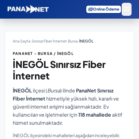
menu
payments
Online Ödeme
Ana Sayfa
›
Sınırsız Fiber İnternet
›
Bursa
›
İNEGÖL
PANANET – BURSA / İNEGÖL
İNEGÖL
Sınırsız Fiber
İnternet
İNEGÖL
ilçesi (
Bursa
) ilinde
PanaNet Sınırsız
Fiber İnternet
hizmetiyle yüksek hızlı, kararlı ve
güvenli internet erişimi sağlanmaktadır. Ev
kullanıcıları ve işletmeler için
118 mahallede
aktif
hizmet sunulmaktadır.
İNEGÖL ilçesindeki mahalleleri aşağıdan inceleyebilir,