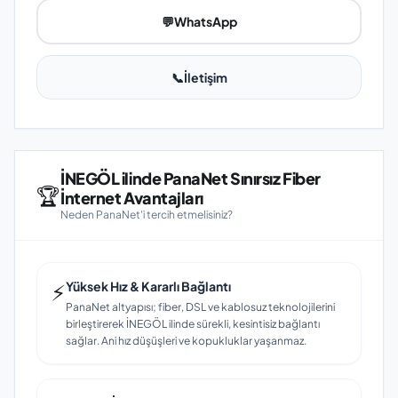
💬
WhatsApp
📞
İletişim
İNEGÖL ilinde PanaNet Sınırsız Fiber
🏆
İnternet Avantajları
Neden PanaNet'i tercih etmelisiniz?
⚡
Yüksek Hız & Kararlı Bağlantı
PanaNet altyapısı; fiber, DSL ve kablosuz teknolojilerini
birleştirerek İNEGÖL ilinde sürekli, kesintisiz bağlantı
sağlar. Ani hız düşüşleri ve kopukluklar yaşanmaz.