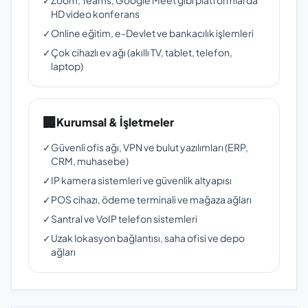
✓
Zoom, Teams, Google Meet gibi platformlarda
HD video konferans
✓
Online eğitim, e-Devlet ve bankacılık işlemleri
✓
Çok cihazlı ev ağı (akıllı TV, tablet, telefon,
laptop)
🏢
Kurumsal & İşletmeler
✓
Güvenli ofis ağı, VPN ve bulut yazılımları (ERP,
CRM, muhasebe)
✓
IP kamera sistemleri ve güvenlik altyapısı
✓
POS cihazı, ödeme terminali ve mağaza ağları
✓
Santral ve VoIP telefon sistemleri
✓
Uzak lokasyon bağlantısı, saha ofisi ve depo
ağları