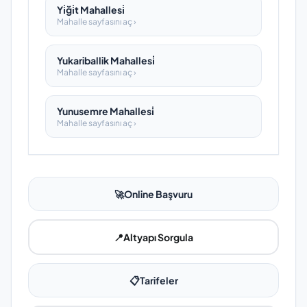
Yi̇ği̇t Mahallesi̇
Mahalle sayfasını aç ›
Yukariballik Mahallesi̇
Mahalle sayfasını aç ›
Yunusemre Mahallesi̇
Mahalle sayfasını aç ›
🚀
Online Başvuru
📍
Altyapı Sorgula
📋
Tarifeler