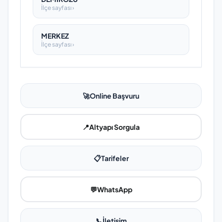
İlçe sayfası ›
MERKEZ
İlçe sayfası ›
🚀
Online Başvuru
📍
Altyapı Sorgula
📋
Tarifeler
💬
WhatsApp
📞
İletişim