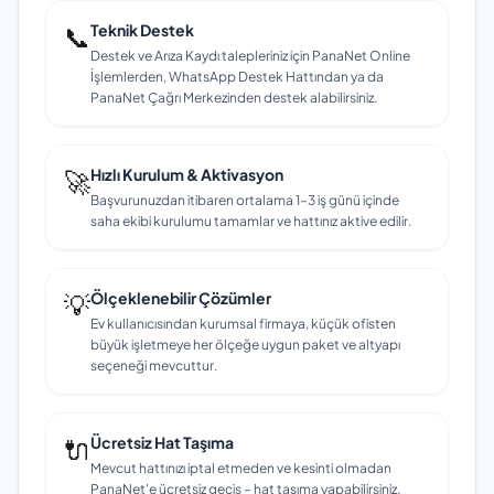
📞
Teknik Destek
Destek ve Arıza Kaydı talepleriniz için PanaNet Online
İşlemlerden, WhatsApp Destek Hattından ya da
PanaNet Çağrı Merkezinden destek alabilirsiniz.
🚀
Hızlı Kurulum & Aktivasyon
Başvurunuzdan itibaren ortalama 1–3 iş günü içinde
saha ekibi kurulumu tamamlar ve hattınız aktive edilir.
💡
Ölçeklenebilir Çözümler
Ev kullanıcısından kurumsal firmaya, küçük ofisten
büyük işletmeye her ölçeğe uygun paket ve altyapı
seçeneği mevcuttur.
🔌
Ücretsiz Hat Taşıma
Mevcut hattınızı iptal etmeden ve kesinti olmadan
PanaNet'e ücretsiz geçiş – hat taşıma yapabilirsiniz.