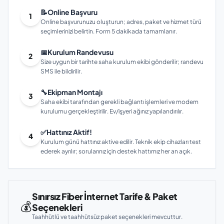
📝
Online Başvuru
1
Online başvurunuzu oluşturun; adres, paket ve hizmet türü
seçimlerinizi belirtin. Form 5 dakikada tamamlanır.
📅
Kurulum Randevusu
2
Size uygun bir tarihte saha kurulum ekibi gönderilir; randevu
SMS ile bildirilir.
🔧
Ekipman Montajı
3
Saha ekibi tarafından gerekli bağlantı işlemleri ve modem
kurulumu gerçekleştirilir. Ev/işyeri ağınız yapılandırılır.
✅
Hattınız Aktif!
4
Kurulum günü hattınız aktive edilir. Teknik ekip cihazları test
ederek ayrılır; sorularınız için destek hattımız her an açık.
Sınırsız Fiber İnternet Tarife & Paket
💰
Seçenekleri
Taahhütlü ve taahhütsüz paket seçenekleri mevcuttur.