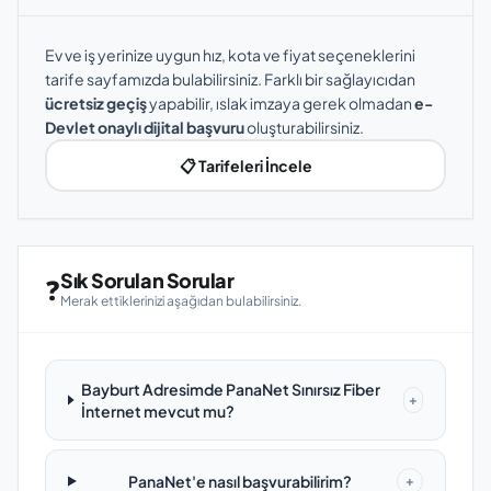
Ev ve iş yerinize uygun hız, kota ve fiyat seçeneklerini
tarife sayfamızda bulabilirsiniz. Farklı bir sağlayıcıdan
ücretsiz geçiş
yapabilir, ıslak imzaya gerek olmadan
e-
Devlet onaylı dijital başvuru
oluşturabilirsiniz.
📋 Tarifeleri İncele
Sık Sorulan Sorular
❓
Merak ettiklerinizi aşağıdan bulabilirsiniz.
Bayburt Adresimde PanaNet Sınırsız Fiber
+
İnternet mevcut mu?
PanaNet'e nasıl başvurabilirim?
+