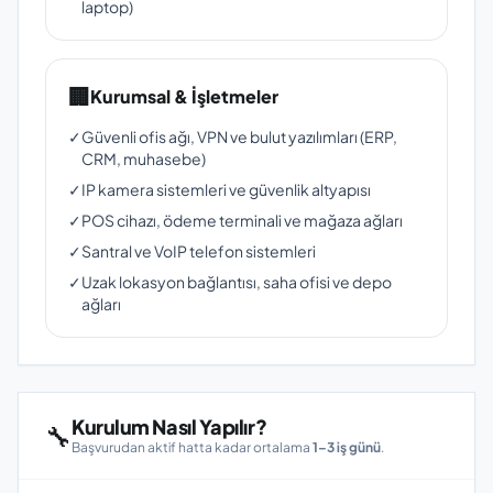
laptop)
🏢
Kurumsal & İşletmeler
✓
Güvenli ofis ağı, VPN ve bulut yazılımları (ERP,
CRM, muhasebe)
✓
IP kamera sistemleri ve güvenlik altyapısı
✓
POS cihazı, ödeme terminali ve mağaza ağları
✓
Santral ve VoIP telefon sistemleri
✓
Uzak lokasyon bağlantısı, saha ofisi ve depo
ağları
Kurulum Nasıl Yapılır?
🔧
Başvurudan aktif hatta kadar ortalama
1–3 iş günü
.