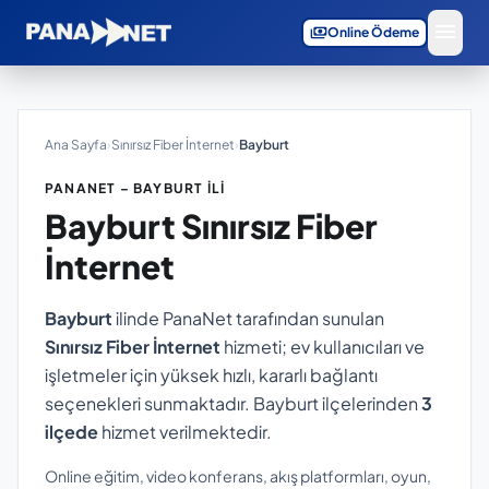
menu
payments
Online Ödeme
Ana Sayfa
›
Sınırsız Fiber İnternet
›
Bayburt
PANANET – BAYBURT İLI
Bayburt
Sınırsız Fiber
İnternet
Bayburt
ilinde PanaNet tarafından sunulan
Sınırsız Fiber İnternet
hizmeti; ev kullanıcıları ve
işletmeler için yüksek hızlı, kararlı bağlantı
seçenekleri sunmaktadır. Bayburt ilçelerinden
3
ilçede
hizmet verilmektedir.
Online eğitim, video konferans, akış platformları, oyun,