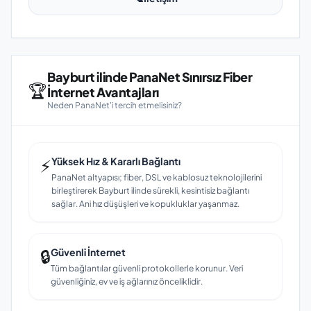
Bayburt ilinde PanaNet Sınırsız Fiber
🏆
İnternet Avantajları
Neden PanaNet'i tercih etmelisiniz?
⚡
Yüksek Hız & Kararlı Bağlantı
PanaNet altyapısı; fiber, DSL ve kablosuz teknolojilerini
birleştirerek Bayburt ilinde sürekli, kesintisiz bağlantı
sağlar. Ani hız düşüşleri ve kopukluklar yaşanmaz.
🔒
Güvenli İnternet
Tüm bağlantılar güvenli protokollerle korunur. Veri
güvenliğiniz, ev ve iş ağlarınız önceliklidir.