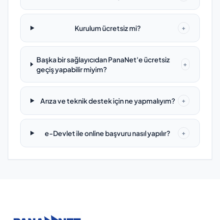
Kurulum ücretsiz mi?
+
Başka bir sağlayıcıdan PanaNet'e ücretsiz
+
geçiş yapabilir miyim?
Arıza ve teknik destek için ne yapmalıyım?
+
e-Devlet ile online başvuru nasıl yapılır?
+