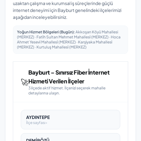
uzaktan çalışma ve kurumsal iş süreçlerinde güçlü
internet deneyimi için Bayburt genelindeki ilçelerimizi
aşağıdan inceleyebilirsiniz.
Yoğun Hizmet Bölgeleri (Bugün):
Akkoşan Köyü Mahallesi
(MERKEZ) · Fati̇h Sultan Mehmet Mahallesi̇ (MERKEZ) · Hoca
Ahmet Yesevi̇ Mahallesi̇ (MERKEZ) · Karşiyaka Mahallesi̇
(MERKEZ) · Kurtuluş Mahallesi̇ (MERKEZ)
Bayburt – Sınırsız Fiber İnternet
🚀
Hizmeti Verilen İlçeler
3 ilçede aktif hizmet. İlçenizi seçerek mahalle
detaylarına ulaşın.
AYDINTEPE
İlçe sayfası ›
DEMİRÖZÜ