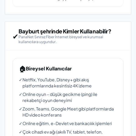
Bayburt şehrinde Kimler Kullanabilir?
✔
PanaNet Sınırsız Fiber İnternet bireysel ve kurumsal
kullanıcılara uygundur.
🏠
Bireysel Kullanıcılar
✓
Netflix, YouTube, Disney+ gibi akış
platformlarında kesintisiz 4K izleme
✓
Online oyun – düşük gecikme (ping) ile
rekabetçi oyun deneyimi
✓
Zoom, Teams, Google Meet gibi platformlarda
HD video konferans
✓
Online eğitim, e-Devlet ve bankacılık işlemleri
✓
Çok cihazlı ev ağı (akıllı TV, tablet, telefon,