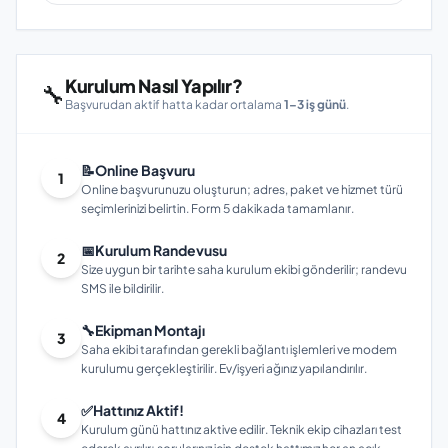
Kurulum Nasıl Yapılır?
🔧
Başvurudan aktif hatta kadar ortalama
1–3 iş günü
.
📝
Online Başvuru
1
Online başvurunuzu oluşturun; adres, paket ve hizmet türü
seçimlerinizi belirtin. Form 5 dakikada tamamlanır.
📅
Kurulum Randevusu
2
Size uygun bir tarihte saha kurulum ekibi gönderilir; randevu
SMS ile bildirilir.
🔧
Ekipman Montajı
3
Saha ekibi tarafından gerekli bağlantı işlemleri ve modem
kurulumu gerçekleştirilir. Ev/işyeri ağınız yapılandırılır.
✅
Hattınız Aktif!
4
Kurulum günü hattınız aktive edilir. Teknik ekip cihazları test