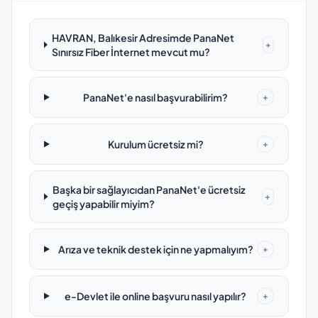
HAVRAN, Balıkesir Adresimde PanaNet
+
Sınırsız Fiber İnternet mevcut mu?
PanaNet'e nasıl başvurabilirim?
+
Kurulum ücretsiz mi?
+
Başka bir sağlayıcıdan PanaNet'e ücretsiz
+
geçiş yapabilir miyim?
Arıza ve teknik destek için ne yapmalıyım?
+
e-Devlet ile online başvuru nasıl yapılır?
+