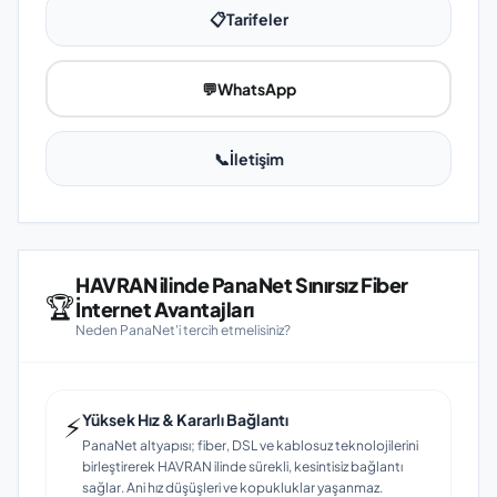
📋
Tarifeler
💬
WhatsApp
📞
İletişim
HAVRAN ilinde PanaNet Sınırsız Fiber
🏆
İnternet Avantajları
Neden PanaNet'i tercih etmelisiniz?
⚡
Yüksek Hız & Kararlı Bağlantı
PanaNet altyapısı; fiber, DSL ve kablosuz teknolojilerini
birleştirerek HAVRAN ilinde sürekli, kesintisiz bağlantı
sağlar. Ani hız düşüşleri ve kopukluklar yaşanmaz.