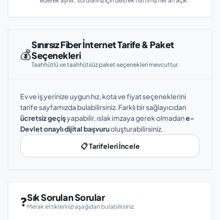
ederek ayrılır; sorularınız için destek hattımız her an açık.
Sınırsız Fiber İnternet Tarife & Paket
💰
Seçenekleri
Taahhütlü ve taahhütsüz paket seçenekleri mevcuttur.
Ev ve iş yerinize uygun hız, kota ve fiyat seçeneklerini
tarife sayfamızda bulabilirsiniz. Farklı bir sağlayıcıdan
ücretsiz geçiş
yapabilir, ıslak imzaya gerek olmadan
e-
Devlet onaylı dijital başvuru
oluşturabilirsiniz.
📋 Tarifeleri İncele
Sık Sorulan Sorular
❓
Merak ettiklerinizi aşağıdan bulabilirsiniz.