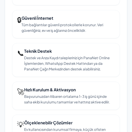
🔒
Güvenli İnternet
Tüm bağlantılar güvenli protokollerle korunur. Veri
güvenliğiniz, ev ve iş ağlarınız önceliklidir.
📞
Teknik Destek
Destek ve Arıza Kaydı talepleriniz için PanaNet Online
İşlemlerden, WhatsApp Destek Hattından ya da
PanaNet Çağrı Merkezinden destek alabilirsiniz.
🚀
Hızlı Kurulum & Aktivasyon
Başvurunuzdan itibaren ortalama 1–3 iş günü içinde
saha ekibi kurulumu tamamlar ve hattınız aktive edilir.
💡
Ölçeklenebilir Çözümler
Ev kullanıcısından kurumsal firmaya, küçük ofisten