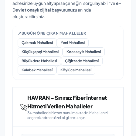
adresinize uygun altyapı seçeneğini sorgulayabilir ve
e-
Devlet onaylı dijital başvurunuzu
anında
oluşturabilirsiniz.
📍
BUGÜN ÖNE ÇIKAN MAHALLELER
Çakmak Mahallesi̇
Yeni̇ Mahallesi̇
Küçükşapçi Mahallesi̇
Kocaseyi̇t Mahallesi̇
Büyükdere Mahallesi̇
Çi̇ği̇tzade Mahallesi̇
Kalabak Mahallesi̇
Köylüce Mahallesi̇
HAVRAN – Sınırsız Fiber İnternet
🚀
Hizmeti Verilen Mahalleler
34 mahallede hizmet sunulmaktadır. Mahallenizi
seçerek adrese özel bilgilere ulaşın.