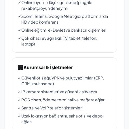
✓
Online oyun – düşük gecikme (ping) ile
rekabetçi oyun deneyimi
✓
Zoom, Teams, Google Meet gibi platformlarda
HD video konferans
✓
Online eğitim, e-Devlet ve bankacılık işlemleri
✓
Çok cihazlı ev ağı (akıllı TV, tablet, telefon,
laptop)
🏢
Kurumsal & İşletmeler
✓
Güvenli ofis ağı, VPN ve bulut yazılımları (ERP,
CRM, muhasebe)
✓
IP kamera sistemleri ve güvenlik altyapısı
✓
POS cihazı, ödeme terminali ve mağaza ağları
✓
Santral ve VoIP telefon sistemleri
✓
Uzak lokasyon bağlantısı, saha ofisi ve depo
ağları