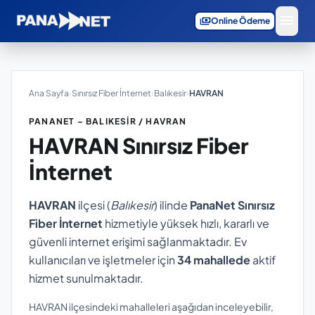
menu
payments
Online Ödeme
Ana Sayfa
›
Sınırsız Fiber İnternet
›
Balıkesir
›
HAVRAN
PANANET – BALIKESIR / HAVRAN
HAVRAN
Sınırsız Fiber
İnternet
HAVRAN
ilçesi (
Balıkesir
) ilinde
PanaNet Sınırsız
Fiber İnternet
hizmetiyle yüksek hızlı, kararlı ve
güvenli internet erişimi sağlanmaktadır. Ev
kullanıcıları ve işletmeler için
34 mahallede
aktif
hizmet sunulmaktadır.
HAVRAN ilçesindeki mahalleleri aşağıdan inceleyebilir,