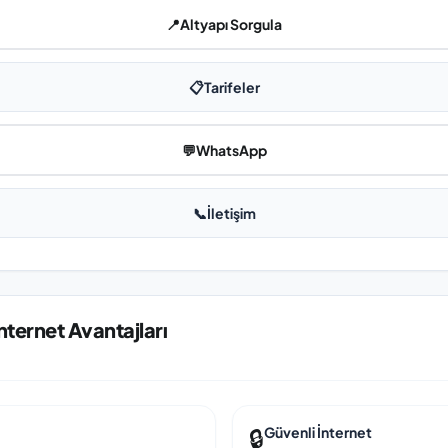
📍
Altyapı Sorgula
📋
Tarifeler
💬
WhatsApp
📞
İletişim
nternet Avantajları
🔒
Güvenli İnternet