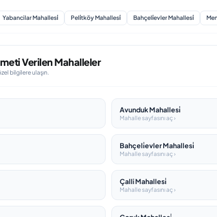
Yabancilar Mahallesi̇
Peli̇tköy Mahallesi̇
Bahçeli̇evler Mahallesi̇
Memi
meti Verilen Mahalleler
l bilgilere ulaşın.
Avunduk Mahallesi̇
Mahalle sayfasını aç ›
Bahçeli̇evler Mahallesi̇
Mahalle sayfasını aç ›
Çalli Mahallesi̇
Mahalle sayfasını aç ›