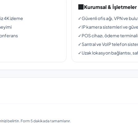
🏢
Kurumsal & İşletmeler
siz 4K izleme
✓
Güvenli ofis ağı, VPN ve bul
neyimi
✓
IP kamera sistemleri ve güven
konferans
✓
POS cihazı, ödeme terminali
✓
Santral ve VoIP telefon siste
✓
Uzak lokasyon bağlantısı, sah
nizi belirtin. Form 5 dakikada tamamlanır.