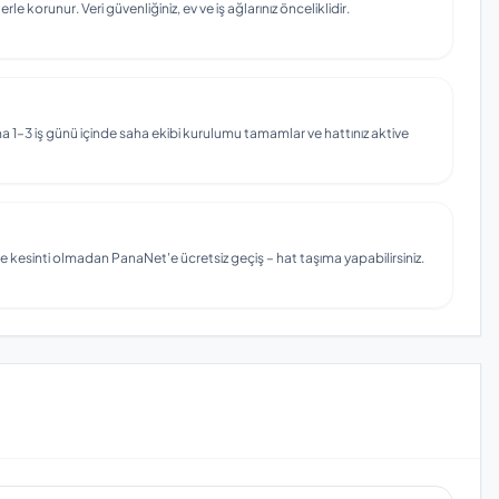
e korunur. Veri güvenliğiniz, ev ve iş ağlarınız önceliklidir.
 1–3 iş günü içinde saha ekibi kurulumu tamamlar ve hattınız aktive
e kesinti olmadan PanaNet'e ücretsiz geçiş – hat taşıma yapabilirsiniz.