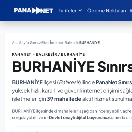
expand_more
Tarifeler
Ödeme Noktaları
A
Ana Sayfa
›
Sınırsız Fiber İnternet
›
Balıkesir
›
BURHANİYE
PANANET – BALIKESIR / BURHANİYE
BURHANİYE
Sınır
BURHANİYE
ilçesi (
Balıkesir
) ilinde
PanaNet Sınırs
yüksek hızlı, kararlı ve güvenli internet erişimi sağl
işletmeler için
39 mahallede
aktif hizmet sunulma
BURHANİYE ilçesindeki mahalleleri aşağıdan inceleyebilir, adre
sorgulayabilir ve
e-Devlet onaylı dijital başvurunuzu
anında oluş