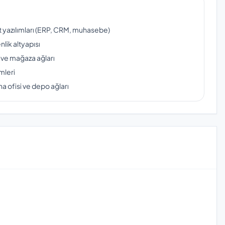
ut yazılımları (ERP, CRM, muhasebe)
lik altyapısı
 ve mağaza ağları
mleri
a ofisi ve depo ağları