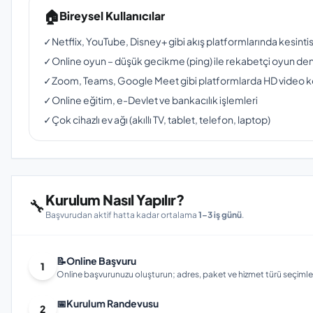
🏠
Bireysel Kullanıcılar
✓
Netflix, YouTube, Disney+ gibi akış platformlarında kesinti
✓
Online oyun – düşük gecikme (ping) ile rekabetçi oyun de
✓
Zoom, Teams, Google Meet gibi platformlarda HD video 
✓
Online eğitim, e-Devlet ve bankacılık işlemleri
✓
Çok cihazlı ev ağı (akıllı TV, tablet, telefon, laptop)
Kurulum Nasıl Yapılır?
🔧
Başvurudan aktif hatta kadar ortalama
1–3 iş günü
.
📝
Online Başvuru
1
Online başvurunuzu oluşturun; adres, paket ve hizmet türü seçimleri
📅
Kurulum Randevusu
2