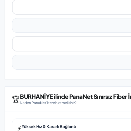
BURHANİYE ilinde PanaNet Sınırsız Fiber İ
🏆
Neden PanaNet'i tercih etmelisiniz?
⚡
Yüksek Hız & Kararlı Bağlantı