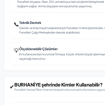
PanaNet altyapısı; fiber, DSL ve kablosuz teknolojilerini birleştirerek
bağlantı sağlar. Ani hız düşüşleri ve kopukluklar yaşanmaz.
📞
Teknik Destek
Destek ve Arıza Kaydı talepleriniz için PanaNet Online İşlemlerd
PanaNet Çağrı Merkezinden destek alabilirsiniz.
💡
Ölçeklenebilir Çözümler
Ev kullanıcısından kurumsal firmaya, küçük ofisten büyük işletmey
seçeneği mevcuttur.
BURHANİYE şehrinde Kimler Kullanabilir?
✔
PanaNet Sınırsız Fiber İnternet bireysel ve kurumsal kullanıcılara uygun