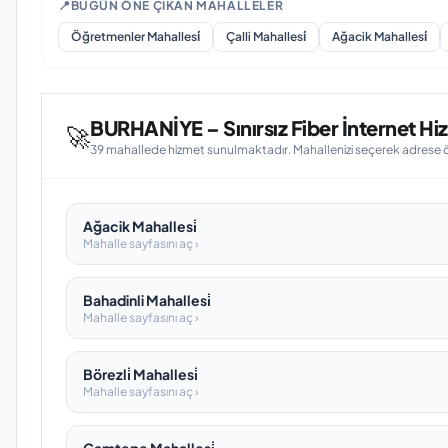
📍
BUGÜN ÖNE ÇIKAN MAHALLELER
Öğretmenler Mahallesi̇
Çalli Mahallesi̇
Ağacik Mahallesi̇
BURHANİYE – Sınırsız Fiber İnternet Hiz
🚀
39 mahallede hizmet sunulmaktadır. Mahallenizi seçerek adrese öze
Ağacik Mahallesi̇
Mahalle sayfasını aç ›
Bahadinli Mahallesi̇
Mahalle sayfasını aç ›
Börezli̇ Mahallesi̇
Mahalle sayfasını aç ›