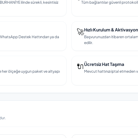
 BURHANİYE ilinde sürekli, kesintisiz
Tüm bağlantılar güvenli protokollerl
🚀
Hızlı Kurulum & Aktivasyon
en, WhatsApp Destek Hattından ya da
Başvurunuzdan itibaren ortalama
edilir.
🔌
Ücretsiz Hat Taşıma
e her ölçeğe uygun paket ve altyapı
Mevcut hattınızı iptal etmeden v
dur.