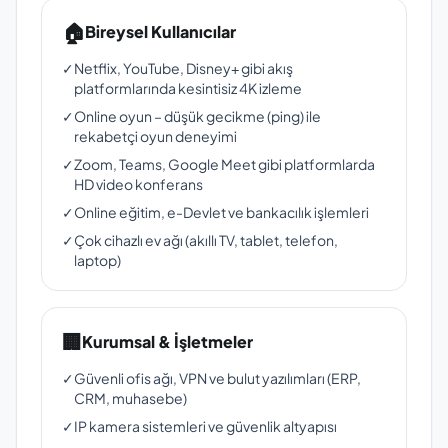
🏠
Bireysel Kullanıcılar
✓
Netflix, YouTube, Disney+ gibi akış
platformlarında kesintisiz 4K izleme
✓
Online oyun – düşük gecikme (ping) ile
rekabetçi oyun deneyimi
✓
Zoom, Teams, Google Meet gibi platformlarda
HD video konferans
✓
Online eğitim, e-Devlet ve bankacılık işlemleri
✓
Çok cihazlı ev ağı (akıllı TV, tablet, telefon,
laptop)
🏢
Kurumsal & İşletmeler
✓
Güvenli ofis ağı, VPN ve bulut yazılımları (ERP,
CRM, muhasebe)
✓
IP kamera sistemleri ve güvenlik altyapısı