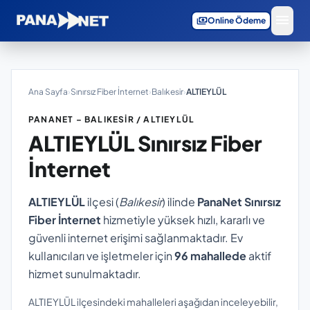
menu
payments
Online Ödeme
Ana Sayfa
›
Sınırsız Fiber İnternet
›
Balıkesir
›
ALTIEYLÜL
PANANET – BALIKESIR / ALTIEYLÜL
ALTIEYLÜL
Sınırsız Fiber
İnternet
ALTIEYLÜL
ilçesi (
Balıkesir
) ilinde
PanaNet Sınırsız
Fiber İnternet
hizmetiyle yüksek hızlı, kararlı ve
güvenli internet erişimi sağlanmaktadır. Ev
kullanıcıları ve işletmeler için
96 mahallede
aktif
hizmet sunulmaktadır.
ALTIEYLÜL ilçesindeki mahalleleri aşağıdan inceleyebilir,