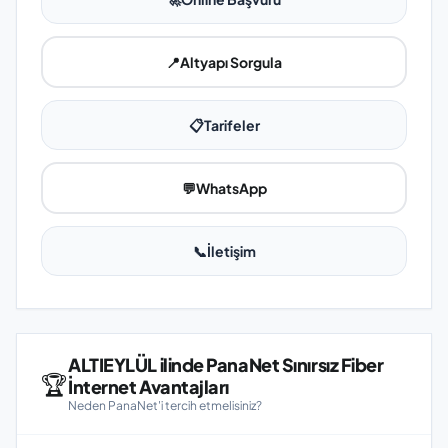
📍
Altyapı Sorgula
📋
Tarifeler
💬
WhatsApp
📞
İletişim
ALTIEYLÜL ilinde PanaNet Sınırsız Fiber
🏆
İnternet Avantajları
Neden PanaNet'i tercih etmelisiniz?