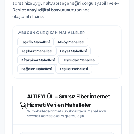
adresinize uygun altyapı seçeneğini sorgulayabilir ve
e-
Devlet onaylı dijital başvurunuzu
anında
oluşturabilirsiniz.
📍
BUGÜN ÖNE ÇIKAN MAHALLELER
Taşköy Mahallesi̇
Atköy Mahallesi̇
Yeşi̇lyurt Mahallesi̇
Bayat Mahallesi̇
Ki̇razpinar Mahallesi̇
Di̇şbudak Mahallesi̇
Bağalan Mahallesi̇
Yeşi̇ller Mahallesi̇
ALTIEYLÜL – Sınırsız Fiber İnternet
🚀
Hizmeti Verilen Mahalleler
96 mahallede hizmet sunulmaktadır. Mahallenizi
seçerek adrese özel bilgilere ulaşın.