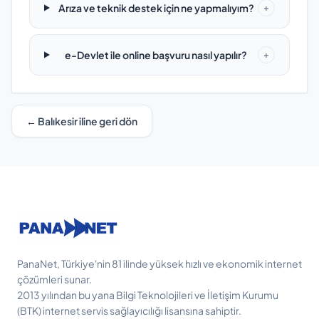
Arıza ve teknik destek için ne yapmalıyım?
+
e-Devlet ile online başvuru nasıl yapılır?
+
← Balıkesir iline geri dön
PanaNet, Türkiye'nin 81 ilinde yüksek hızlı ve ekonomik internet
çözümleri sunar.
2013 yılından bu yana Bilgi Teknolojileri ve İletişim Kurumu
(BTK) internet servis sağlayıcılığı lisansına sahiptir.