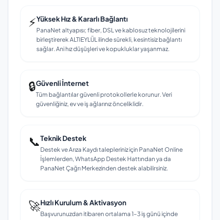
⚡
Yüksek Hız & Kararlı Bağlantı
PanaNet altyapısı; fiber, DSL ve kablosuz teknolojilerini
birleştirerek ALTIEYLÜL ilinde sürekli, kesintisiz bağlantı
sağlar. Ani hız düşüşleri ve kopukluklar yaşanmaz.
🔒
Güvenli İnternet
Tüm bağlantılar güvenli protokollerle korunur. Veri
güvenliğiniz, ev ve iş ağlarınız önceliklidir.
📞
Teknik Destek
Destek ve Arıza Kaydı talepleriniz için PanaNet Online
İşlemlerden, WhatsApp Destek Hattından ya da
PanaNet Çağrı Merkezinden destek alabilirsiniz.
🚀
Hızlı Kurulum & Aktivasyon
Başvurunuzdan itibaren ortalama 1–3 iş günü içinde