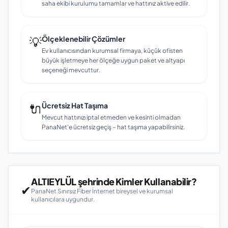
saha ekibi kurulumu tamamlar ve hattınız aktive edilir.
💡
Ölçeklenebilir Çözümler
Ev kullanıcısından kurumsal firmaya, küçük ofisten
büyük işletmeye her ölçeğe uygun paket ve altyapı
seçeneği mevcuttur.
🔌
Ücretsiz Hat Taşıma
Mevcut hattınızı iptal etmeden ve kesinti olmadan
PanaNet'e ücretsiz geçiş – hat taşıma yapabilirsiniz.
ALTIEYLÜL şehrinde Kimler Kullanabilir?
✔
PanaNet Sınırsız Fiber İnternet bireysel ve kurumsal
kullanıcılara uygundur.