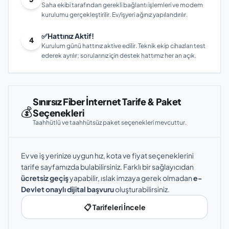
Saha ekibi tarafından gerekli bağlantı işlemleri ve modem
kurulumu gerçekleştirilir. Ev/işyeri ağınız yapılandırılır.
✅
Hattınız Aktif!
4
Kurulum günü hattınız aktive edilir. Teknik ekip cihazları test
ederek ayrılır; sorularınız için destek hattımız her an açık.
Sınırsız Fiber İnternet Tarife & Paket
💰
Seçenekleri
Taahhütlü ve taahhütsüz paket seçenekleri mevcuttur.
Ev ve iş yerinize uygun hız, kota ve fiyat seçeneklerini
tarife sayfamızda bulabilirsiniz. Farklı bir sağlayıcıdan
ücretsiz geçiş
yapabilir, ıslak imzaya gerek olmadan
e-
Devlet onaylı dijital başvuru
oluşturabilirsiniz.
📋 Tarifeleri İncele