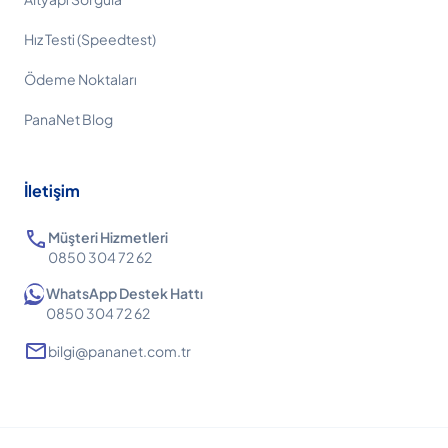
Hız Testi (Speedtest)
Ödeme Noktaları
PanaNet Blog
İletişim
call
Müşteri Hizmetleri
0850 304 72 62
WhatsApp Destek Hattı
0850 304 72 62
mail
bilgi@pananet.com.tr