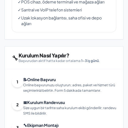
✓
POS cihazı, ödeme terminali ve mağaza ağları
✓
Santral ve VoIP telefon sistemleri
✓
Uzak lokasyon bağlantısı, saha ofisi ve depo
ağları
Kurulum Nasıl Yapılır?
🔧
Başvurudan aktif hatta kadar ortalama
1–3 iş günü
.
📝
Online Başvuru
1
Online başvurunuzu oluşturun; adres, paket ve hizmet türü
seçimlerinizi belirtin. Form 5 dakikada tamamlanır.
📅
Kurulum Randevusu
2
Size uygun bir tarihte saha kurulum ekibi gönderilir; randevu
SMS ile bildirilir.
🔧
Ekipman Montajı
3