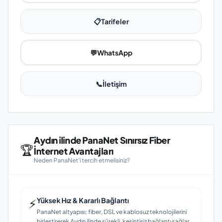
📋
Tarifeler
💬
WhatsApp
📞
İletişim
Aydın ilinde PanaNet Sınırsız Fiber
🏆
İnternet Avantajları
Neden PanaNet'i tercih etmelisiniz?
⚡
Yüksek Hız & Kararlı Bağlantı
PanaNet altyapısı; fiber, DSL ve kablosuz teknolojilerini
birleştirerek Aydın ilinde sürekli, kesintisiz bağlantı sağlar.