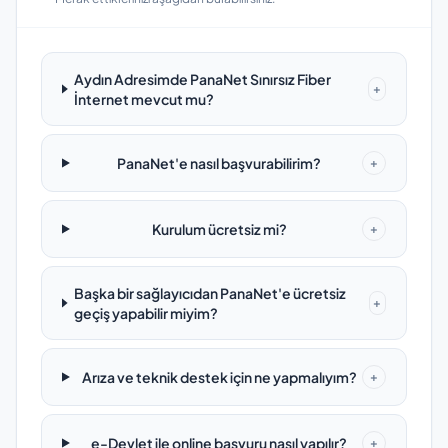
Aydın Adresimde PanaNet Sınırsız Fiber
+
İnternet mevcut mu?
PanaNet'e nasıl başvurabilirim?
+
Kurulum ücretsiz mi?
+
Başka bir sağlayıcıdan PanaNet'e ücretsiz
+
geçiş yapabilir miyim?
Arıza ve teknik destek için ne yapmalıyım?
+
e-Devlet ile online başvuru nasıl yapılır?
+