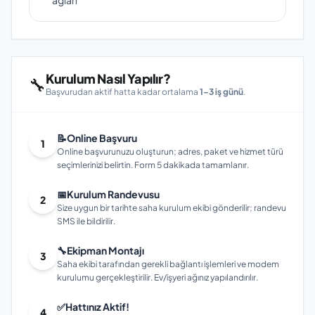
ağları
Kurulum Nasıl Yapılır?
🔧
Başvurudan aktif hatta kadar ortalama
1–3 iş günü
.
📝
Online Başvuru
1
Online başvurunuzu oluşturun; adres, paket ve hizmet türü
seçimlerinizi belirtin. Form 5 dakikada tamamlanır.
📅
Kurulum Randevusu
2
Size uygun bir tarihte saha kurulum ekibi gönderilir; randevu
SMS ile bildirilir.
🔧
Ekipman Montajı
3
Saha ekibi tarafından gerekli bağlantı işlemleri ve modem
kurulumu gerçekleştirilir. Ev/işyeri ağınız yapılandırılır.
✅
Hattınız Aktif!
4