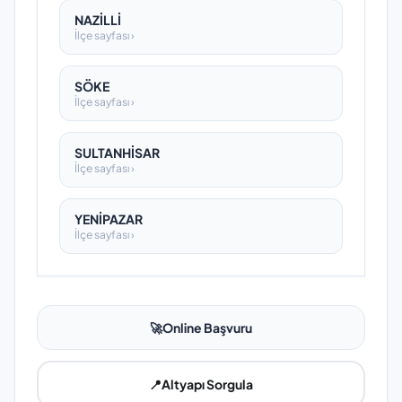
NAZİLLİ
İlçe sayfası ›
SÖKE
İlçe sayfası ›
SULTANHİSAR
İlçe sayfası ›
YENİPAZAR
İlçe sayfası ›
🚀
Online Başvuru
📍
Altyapı Sorgula