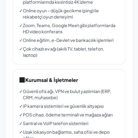
platformlarında kesintisiz 4K izleme
✓
Online oyun – düşük gecikme (ping) ile
rekabetçi oyun deneyimi
✓
Zoom, Teams, Google Meet gibi platformlarda
HD video konferans
✓
Online eğitim, e-Devlet ve bankacılık işlemleri
✓
Çok cihazlı ev ağı (akıllı TV, tablet, telefon,
laptop)
🏢
Kurumsal & İşletmeler
✓
Güvenli ofis ağı, VPN ve bulut yazılımları (ERP,
CRM, muhasebe)
✓
IP kamera sistemleri ve güvenlik altyapısı
✓
POS cihazı, ödeme terminali ve mağaza ağları
✓
Santral ve VoIP telefon sistemleri
✓
Uzak lokasyon bağlantısı, saha ofisi ve depo