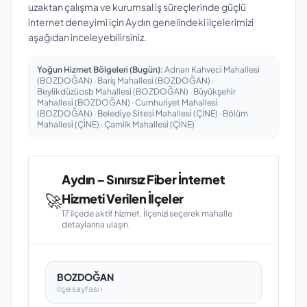
uzaktan çalışma ve kurumsal iş süreçlerinde güçlü
internet deneyimi için Aydın genelindeki ilçelerimizi
aşağıdan inceleyebilirsiniz.
Yoğun Hizmet Bölgeleri (Bugün):
Adnan Kahveci̇ Mahallesi̇
(BOZDOĞAN) · Bariş Mahallesi̇ (BOZDOĞAN) ·
Beyli̇kdüzüosb Mahallesi̇ (BOZDOĞAN) · Büyükşehi̇r
Mahallesi̇ (BOZDOĞAN) · Cumhuri̇yet Mahallesi̇
(BOZDOĞAN) · Beledi̇ye Si̇tesi̇ Mahallesi̇ (ÇİNE) · Bölüm
Mahallesi̇ (ÇİNE) · Çamlik Mahallesi̇ (ÇİNE)
Aydın – Sınırsız Fiber İnternet
🚀
Hizmeti Verilen İlçeler
17 ilçede aktif hizmet. İlçenizi seçerek mahalle
detaylarına ulaşın.
BOZDOĞAN
İlçe sayfası ›