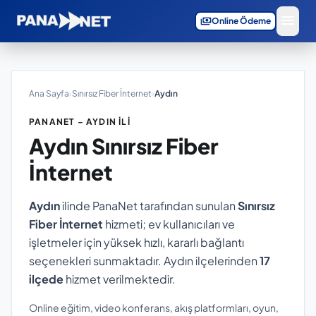
menu
payments
Online Ödeme
Ana Sayfa
›
Sınırsız Fiber İnternet
›
Aydın
PANANET – AYDIN İLI
Aydın
Sınırsız Fiber
İnternet
Aydın
ilinde PanaNet tarafından sunulan
Sınırsız
Fiber İnternet
hizmeti; ev kullanıcıları ve
işletmeler için yüksek hızlı, kararlı bağlantı
seçenekleri sunmaktadır. Aydın ilçelerinden
17
ilçede
hizmet verilmektedir.
Online eğitim, video konferans, akış platformları, oyun,