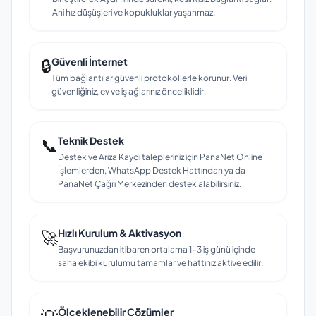
Ani hız düşüşleri ve kopukluklar yaşanmaz.
🔒
Güvenli İnternet
Tüm bağlantılar güvenli protokollerle korunur. Veri
güvenliğiniz, ev ve iş ağlarınız önceliklidir.
📞
Teknik Destek
Destek ve Arıza Kaydı talepleriniz için PanaNet Online
İşlemlerden, WhatsApp Destek Hattından ya da
PanaNet Çağrı Merkezinden destek alabilirsiniz.
🚀
Hızlı Kurulum & Aktivasyon
Başvurunuzdan itibaren ortalama 1–3 iş günü içinde
saha ekibi kurulumu tamamlar ve hattınız aktive edilir.
Ölçeklenebilir Çözümler