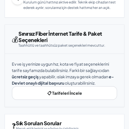
Kurulum günü hattınız aktive edilir. Teknik ekip cihazları test
ederek ayrılır; sorularınız için destek hattımız her an açık.
Sınırsız Fiber İnternet Tarife & Paket
💰
Seçenekleri
Taahhütlü ve taahhütsüz paket seçenekleri mevcuttur.
Ev ve iş yerinize uygun hız, kota ve fiyat seçeneklerini
tarife sayfamızda bulabilirsiniz. Farklı bir sağlayıcıdan
ücretsiz geçiş
yapabilir, ıslak imzaya gerek olmadan
e-
Devlet onaylı dijital başvuru
oluşturabilirsiniz.
📋 Tarifeleri İncele
Sık Sorulan Sorular
❓
Merak ettiklerinizi aşağıdan bulabilirsiniz.