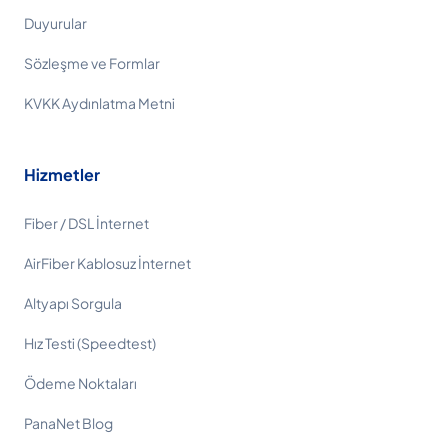
Duyurular
Sözleşme ve Formlar
KVKK Aydınlatma Metni
Hizmetler
Fiber / DSL İnternet
AirFiber Kablosuz İnternet
Altyapı Sorgula
Hız Testi (Speedtest)
Ödeme Noktaları
PanaNet Blog