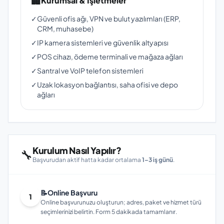
🏢
Kurumsal & İşletmeler
✓
Güvenli ofis ağı, VPN ve bulut yazılımları (ERP,
CRM, muhasebe)
✓
IP kamera sistemleri ve güvenlik altyapısı
✓
POS cihazı, ödeme terminali ve mağaza ağları
✓
Santral ve VoIP telefon sistemleri
✓
Uzak lokasyon bağlantısı, saha ofisi ve depo
ağları
Kurulum Nasıl Yapılır?
🔧
Başvurudan aktif hatta kadar ortalama
1–3 iş günü
.
📝
Online Başvuru
1
Online başvurunuzu oluşturun; adres, paket ve hizmet türü
seçimlerinizi belirtin. Form 5 dakikada tamamlanır.