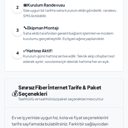
📅
Kurulum Randevusu
2
Size uygun bir tarihte saha kurulum ekibi gönderilir; randevu
SMS ile bildirilir.
🔧
Ekipman Montajı
3
Saha ekibi tarafından gerekli bağlantı işlemleri ve modem
kurulumu gerçekleştirilir. Ev/işyeri ağınız yapılandırılır.
✅
Hattınız Aktif!
4
Kurulum günü hattınız aktive edilir. Teknik ekip cihazları test
ederek ayrılır; sorularınız için destek hattımız her an açık.
Sınırsız Fiber İnternet Tarife & Paket
💰
Seçenekleri
Taahhütlü ve taahhütsüz paket seçenekleri mevcuttur.
Ev ve iş yerinize uygun hız, kota ve fiyat seçeneklerini
tarife sayfamızda bulabilirsiniz. Farklı bir sağlayıcıdan