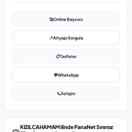
🚀
Online Başvuru
📍
Altyapı Sorgula
📋
Tarifeler
💬
WhatsApp
📞
İletişim
KIZILCAHAMAM ilinde PanaNet Sınırsız