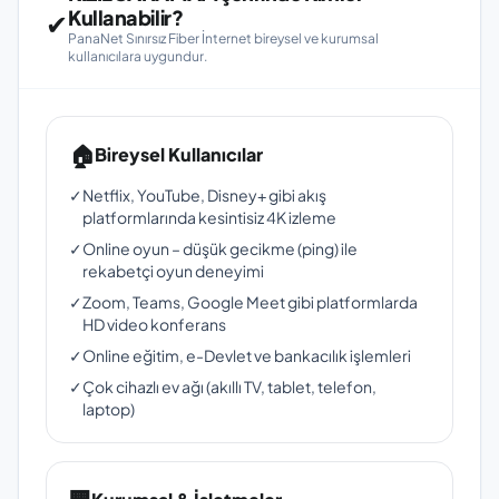
Kullanabilir?
✔
PanaNet Sınırsız Fiber İnternet bireysel ve kurumsal
kullanıcılara uygundur.
🏠
Bireysel Kullanıcılar
✓
Netflix, YouTube, Disney+ gibi akış
platformlarında kesintisiz 4K izleme
✓
Online oyun – düşük gecikme (ping) ile
rekabetçi oyun deneyimi
✓
Zoom, Teams, Google Meet gibi platformlarda
HD video konferans
✓
Online eğitim, e-Devlet ve bankacılık işlemleri
✓
Çok cihazlı ev ağı (akıllı TV, tablet, telefon,
laptop)