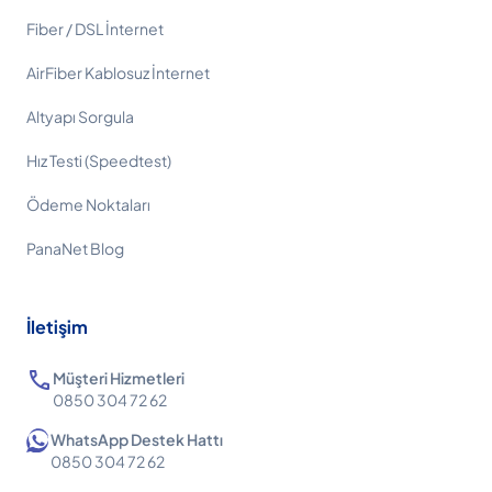
Fiber / DSL İnternet
AirFiber Kablosuz İnternet
Altyapı Sorgula
Hız Testi (Speedtest)
Ödeme Noktaları
PanaNet Blog
İletişim
call
Müşteri Hizmetleri
0850 304 72 62
WhatsApp Destek Hattı
0850 304 72 62