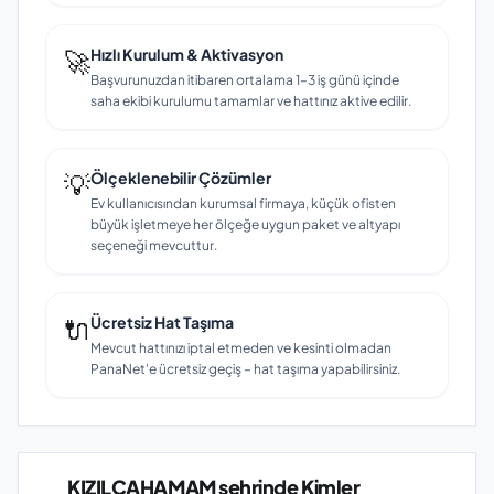
🚀
Hızlı Kurulum & Aktivasyon
Başvurunuzdan itibaren ortalama 1–3 iş günü içinde
saha ekibi kurulumu tamamlar ve hattınız aktive edilir.
💡
Ölçeklenebilir Çözümler
Ev kullanıcısından kurumsal firmaya, küçük ofisten
büyük işletmeye her ölçeğe uygun paket ve altyapı
seçeneği mevcuttur.
🔌
Ücretsiz Hat Taşıma
Mevcut hattınızı iptal etmeden ve kesinti olmadan
PanaNet'e ücretsiz geçiş – hat taşıma yapabilirsiniz.
KIZILCAHAMAM şehrinde Kimler