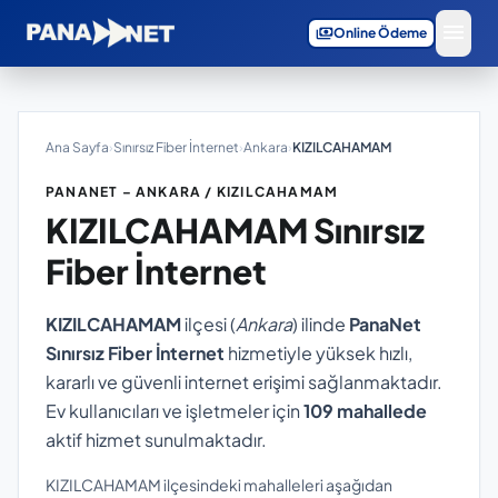
menu
payments
Online Ödeme
Ana Sayfa
›
Sınırsız Fiber İnternet
›
Ankara
›
KIZILCAHAMAM
PANANET – ANKARA / KIZILCAHAMAM
KIZILCAHAMAM
Sınırsız
Fiber İnternet
KIZILCAHAMAM
ilçesi (
Ankara
) ilinde
PanaNet
Sınırsız Fiber İnternet
hizmetiyle yüksek hızlı,
kararlı ve güvenli internet erişimi sağlanmaktadır.
Ev kullanıcıları ve işletmeler için
109 mahallede
aktif hizmet sunulmaktadır.
KIZILCAHAMAM ilçesindeki mahalleleri aşağıdan