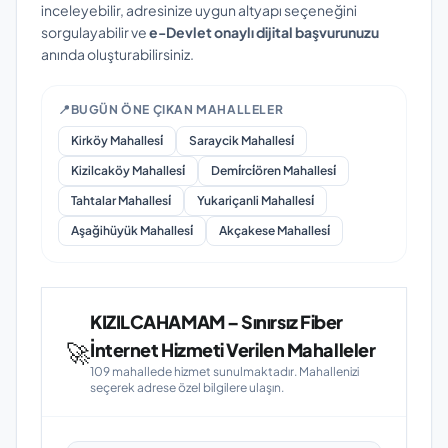
inceleyebilir, adresinize uygun altyapı seçeneğini
sorgulayabilir ve
e-Devlet onaylı dijital başvurunuzu
anında oluşturabilirsiniz.
📍
BUGÜN ÖNE ÇIKAN MAHALLELER
Kirköy Mahallesi̇
Saraycik Mahallesi̇
Kizilcaköy Mahallesi̇
Demi̇rci̇ören Mahallesi̇
Tahtalar Mahallesi̇
Yukariçanli Mahallesi̇
Aşağihüyük Mahallesi̇
Akçakese Mahallesi̇
KIZILCAHAMAM – Sınırsız Fiber
🚀
İnternet Hizmeti Verilen Mahalleler
109 mahallede hizmet sunulmaktadır. Mahallenizi
seçerek adrese özel bilgilere ulaşın.