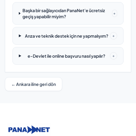
Başka bir sağlayıcıdan PanaNet'e ücretsiz
+
geçiş yapabilir miyim?
Arıza ve teknik destek için ne yapmalıyım?
+
e-Devlet ile online başvuru nasıl yapılır?
+
← Ankara iline geri dön