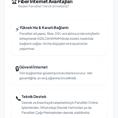
🏆
Fiber İnternet Avantajları
Neden PanaNet'i tercih etmelisiniz?
⚡
Yüksek Hız & Kararlı Bağlantı
PanaNet altyapısı; fiber, DSL ve kablosuz teknolojilerini
birleştirerek KIZILCAHAMAM ilinde sürekli, kesintisiz
bağlantı sağlar. Ani hız düşüşleri ve kopukluklar
yaşanmaz.
🔒
Güvenli İnternet
Tüm bağlantılar güvenli protokollerle korunur. Veri
güvenliğiniz, ev ve iş ağlarınız önceliklidir.
📞
Teknik Destek
Destek ve Arıza Kaydı talepleriniz için PanaNet Online
İşlemlerden, WhatsApp Destek Hattından ya da
PanaNet Çağrı Merkezinden destek alabilirsiniz.