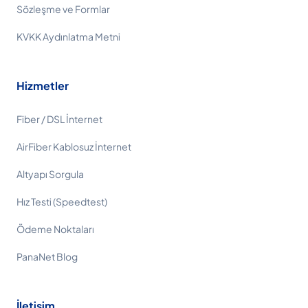
Sözleşme ve Formlar
KVKK Aydınlatma Metni
Hizmetler
Fiber / DSL İnternet
AirFiber Kablosuz İnternet
Altyapı Sorgula
Hız Testi (Speedtest)
Ödeme Noktaları
PanaNet Blog
İletişim