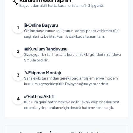
🔧
Başvurudan aktif hatta kadar ortalama
1–3 iş günü
.
📝
Online Başvuru
1
Online başvurunuzu oluşturun; adres, paket ve hizmet türü
seçimlerinizi belirtin. Form 5 dakikada tamamlanır.
📅
Kurulum Randevusu
2
Size uygun bir tarihte saha kurulum ekibi gönderilir; randevu
SMS ile bildirilir.
🔧
Ekipman Montajı
3
Saha ekibi tarafından gerekli bağlantı işlemleri ve modem
kurulumu gerçekleştirilir. Ev/işyeri ağınız yapılandırılır.
✅
Hattınız Aktif!
4
Kurulum günü hattınız aktive edilir. Teknik ekip cihazları test
ederek ayrılır; sorularınız için destek hattımız her an açık.