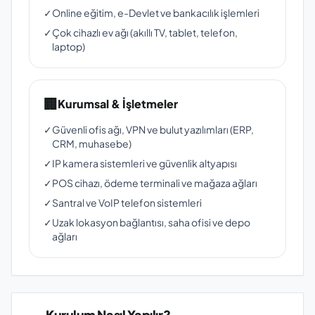
✓
Online eğitim, e-Devlet ve bankacılık işlemleri
✓
Çok cihazlı ev ağı (akıllı TV, tablet, telefon,
laptop)
🏢
Kurumsal & İşletmeler
✓
Güvenli ofis ağı, VPN ve bulut yazılımları (ERP,
CRM, muhasebe)
✓
IP kamera sistemleri ve güvenlik altyapısı
✓
POS cihazı, ödeme terminali ve mağaza ağları
✓
Santral ve VoIP telefon sistemleri
✓
Uzak lokasyon bağlantısı, saha ofisi ve depo
ağları
Kurulum Nasıl Yapılır?