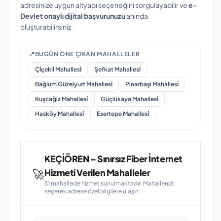
adresinize uygun altyapı seçeneğini sorgulayabilir ve
e-
Devlet onaylı dijital başvurunuzu
anında
oluşturabilirsiniz.
📍
BUGÜN ÖNE ÇIKAN MAHALLELER
Çi̇çekli̇ Mahallesi̇
Şefkat Mahallesi̇
Bağlum Güzelyurt Mahallesi̇
Pinarbaşi Mahallesi̇
Kuşcağiz Mahallesi̇
Güçlükaya Mahallesi̇
Hasköy Mahallesi̇
Esertepe Mahallesi̇
KEÇİÖREN – Sınırsız Fiber İnternet
🚀
Hizmeti Verilen Mahalleler
51 mahallede hizmet sunulmaktadır. Mahallenizi
seçerek adrese özel bilgilere ulaşın.