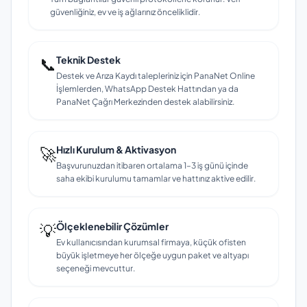
güvenliğiniz, ev ve iş ağlarınız önceliklidir.
📞
Teknik Destek
Destek ve Arıza Kaydı talepleriniz için PanaNet Online
İşlemlerden, WhatsApp Destek Hattından ya da
PanaNet Çağrı Merkezinden destek alabilirsiniz.
🚀
Hızlı Kurulum & Aktivasyon
Başvurunuzdan itibaren ortalama 1–3 iş günü içinde
saha ekibi kurulumu tamamlar ve hattınız aktive edilir.
💡
Ölçeklenebilir Çözümler
Ev kullanıcısından kurumsal firmaya, küçük ofisten
büyük işletmeye her ölçeğe uygun paket ve altyapı
seçeneği mevcuttur.