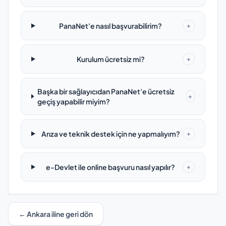
PanaNet'e nasıl başvurabilirim?
+
Kurulum ücretsiz mi?
+
Başka bir sağlayıcıdan PanaNet'e ücretsiz
+
geçiş yapabilir miyim?
Arıza ve teknik destek için ne yapmalıyım?
+
e-Devlet ile online başvuru nasıl yapılır?
+
← Ankara iline geri dön