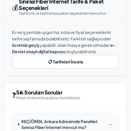
Sınırsız Fiber İnternet Tarife & Paket
💰
Seçenekleri
Taahhütlü ve taahhütsüz paket seçenekleri mevcuttur.
Ev ve iş yerinize uygun hız, kota ve fiyat seçeneklerini
tarife sayfamızda bulabilirsiniz. Farklı bir sağlayıcıdan
ücretsiz geçiş
yapabilir, ıslak imzaya gerek olmadan
e-
Devlet onaylı dijital başvuru
oluşturabilirsiniz.
📋 Tarifeleri İncele
Sık Sorulan Sorular
❓
Merak ettiklerinizi aşağıdan bulabilirsiniz.
KEÇİÖREN, Ankara Adresimde PanaNet
+
Sınırsız Fiber İnternet mevcut mu?