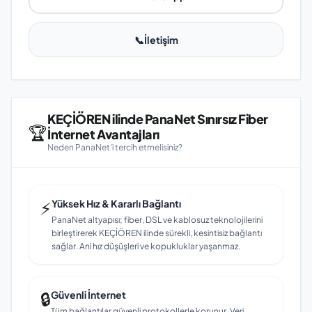
📞
İletişim
KEÇİÖREN ilinde PanaNet Sınırsız Fiber
🏆
İnternet Avantajları
Neden PanaNet'i tercih etmelisiniz?
⚡
Yüksek Hız & Kararlı Bağlantı
PanaNet altyapısı; fiber, DSL ve kablosuz teknolojilerini
birleştirerek KEÇİÖREN ilinde sürekli, kesintisiz bağlantı
sağlar. Ani hız düşüşleri ve kopukluklar yaşanmaz.
🔒
Güvenli İnternet
Tüm bağlantılar güvenli protokollerle korunur. Veri