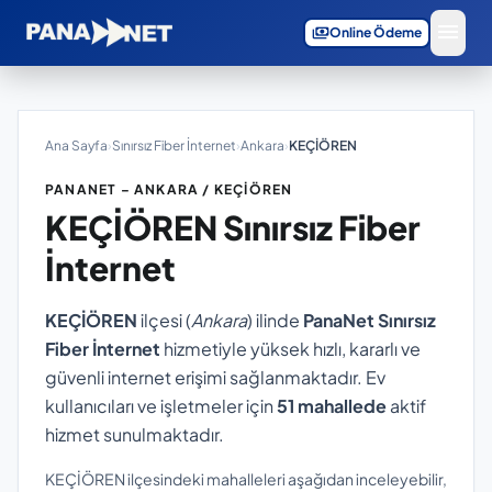
menu
payments
Online Ödeme
Ana Sayfa
›
Sınırsız Fiber İnternet
›
Ankara
›
KEÇİÖREN
PANANET – ANKARA / KEÇİÖREN
KEÇİÖREN
Sınırsız Fiber
İnternet
KEÇİÖREN
ilçesi (
Ankara
) ilinde
PanaNet Sınırsız
Fiber İnternet
hizmetiyle yüksek hızlı, kararlı ve
güvenli internet erişimi sağlanmaktadır. Ev
kullanıcıları ve işletmeler için
51 mahallede
aktif
hizmet sunulmaktadır.
KEÇİÖREN ilçesindeki mahalleleri aşağıdan inceleyebilir,