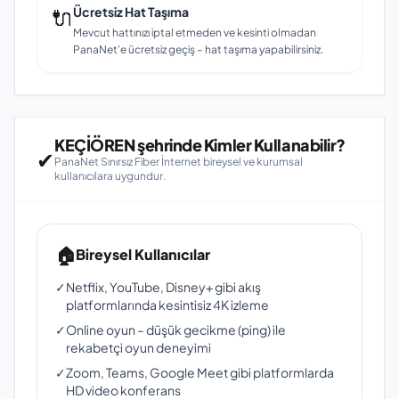
🔌
Ücretsiz Hat Taşıma
Mevcut hattınızı iptal etmeden ve kesinti olmadan
PanaNet'e ücretsiz geçiş – hat taşıma yapabilirsiniz.
KEÇİÖREN şehrinde Kimler Kullanabilir?
✔
PanaNet Sınırsız Fiber İnternet bireysel ve kurumsal
kullanıcılara uygundur.
🏠
Bireysel Kullanıcılar
✓
Netflix, YouTube, Disney+ gibi akış
platformlarında kesintisiz 4K izleme
✓
Online oyun – düşük gecikme (ping) ile
rekabetçi oyun deneyimi
✓
Zoom, Teams, Google Meet gibi platformlarda
HD video konferans