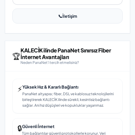
📞
İletişim
KALECİK ilinde PanaNet Sınırsız Fiber
🏆
İnternet Avantajları
Neden PanaNet'i tercih etmelisiniz?
⚡
Yüksek Hız & Kararlı Bağlantı
PanaNet altyapısı; fiber, DSL ve kablosuz teknolojilerini
birleştirerek KALECİK ilinde sürekli, kesintisiz bağlantı
sağlar. Ani hız düşüşleri ve kopukluklar yaşanmaz.
🔒
Güvenli İnternet
Tüm bağlantılar güvenli protokollerle korunur. Veri