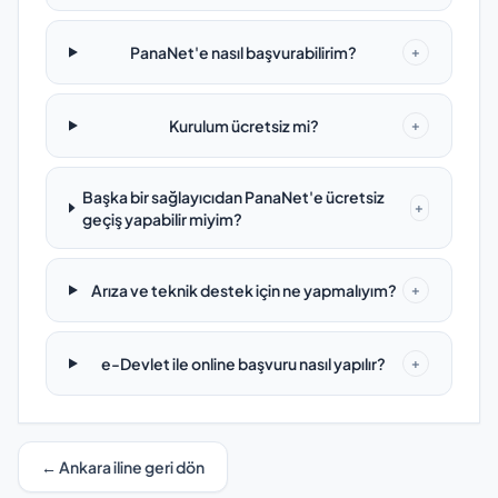
PanaNet'e nasıl başvurabilirim?
+
Kurulum ücretsiz mi?
+
Başka bir sağlayıcıdan PanaNet'e ücretsiz
+
geçiş yapabilir miyim?
Arıza ve teknik destek için ne yapmalıyım?
+
e-Devlet ile online başvuru nasıl yapılır?
+
← Ankara iline geri dön