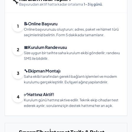
🔧
Başvurudan aktif hatta kadar ortalama
1–3 iş günü
.
📝
Online Başvuru
1
Online başvurunuzu oluşturun; adres, paket ve hizmet türü
seçimlerinizi belirtin. Form 5 dakikada tamamlanır.
📅
Kurulum Randevusu
2
Size uygun bir tarihte saha kurulum ekibi gönderilir; randevu
SMS ile bildirilir.
🔧
Ekipman Montajı
3
Saha ekibi tarafından gerekli bağlantı işlemleri ve modem
kurulumu gerçekleştirilir. Ev/işyeri ağınız yapılandırılır.
✅
Hattınız Aktif!
4
Kurulum günü hattınız aktive edilir. Teknik ekip cihazları test
ederek ayrılır; sorularınız için destek hattımız her an açık.