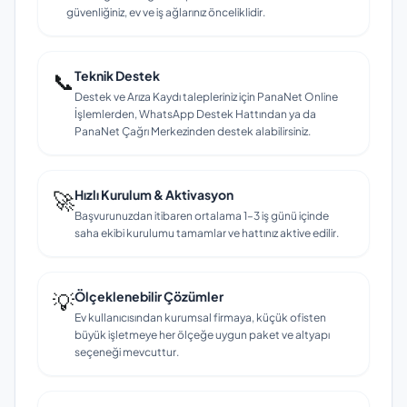
güvenliğiniz, ev ve iş ağlarınız önceliklidir.
📞
Teknik Destek
Destek ve Arıza Kaydı talepleriniz için PanaNet Online
İşlemlerden, WhatsApp Destek Hattından ya da
PanaNet Çağrı Merkezinden destek alabilirsiniz.
🚀
Hızlı Kurulum & Aktivasyon
Başvurunuzdan itibaren ortalama 1–3 iş günü içinde
saha ekibi kurulumu tamamlar ve hattınız aktive edilir.
💡
Ölçeklenebilir Çözümler
Ev kullanıcısından kurumsal firmaya, küçük ofisten
büyük işletmeye her ölçeğe uygun paket ve altyapı
seçeneği mevcuttur.