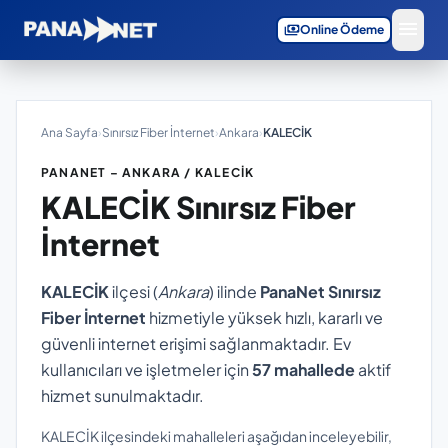
menu
payments
Online Ödeme
Ana Sayfa
›
Sınırsız Fiber İnternet
›
Ankara
›
KALECİK
PANANET – ANKARA / KALECİK
KALECİK
Sınırsız Fiber
İnternet
KALECİK
ilçesi (
Ankara
) ilinde
PanaNet Sınırsız
Fiber İnternet
hizmetiyle yüksek hızlı, kararlı ve
güvenli internet erişimi sağlanmaktadır. Ev
kullanıcıları ve işletmeler için
57 mahallede
aktif
hizmet sunulmaktadır.
KALECİK ilçesindeki mahalleleri aşağıdan inceleyebilir,