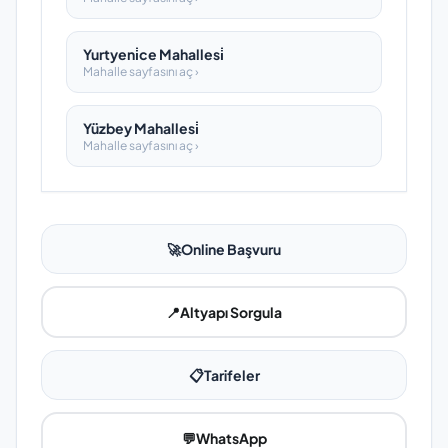
Yurtyeni̇ce Mahallesi̇
Mahalle sayfasını aç ›
Yüzbey Mahallesi̇
Mahalle sayfasını aç ›
🚀
Online Başvuru
📍
Altyapı Sorgula
📋
Tarifeler
💬
WhatsApp