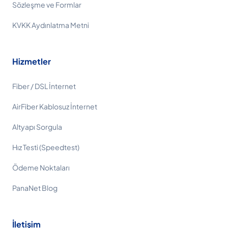
Sözleşme ve Formlar
KVKK Aydınlatma Metni
Hizmetler
Fiber / DSL İnternet
AirFiber Kablosuz İnternet
Altyapı Sorgula
Hız Testi (Speedtest)
Ödeme Noktaları
PanaNet Blog
İletişim