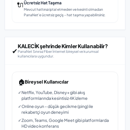
🔌
Ücretsiz Hat Taşıma
Mevcut hattınızı iptal etmeden ve kesinti olmadan
PanaNet'e ücretsiz geçiş – hat taşıma yapabilirsiniz.
KALECİK şehrinde Kimler Kullanabilir?
✔
PanaNet Sınırsız Fiber İnternet bireysel ve kurumsal
kullanıcılara uygundur.
🏠
Bireysel Kullanıcılar
✓
Netflix, YouTube, Disney+ gibi akış
platformlarında kesintisiz 4K izleme
✓
Online oyun – düşük gecikme (ping) ile
rekabetçi oyun deneyimi
✓
Zoom, Teams, Google Meet gibi platformlarda
HD video konferans