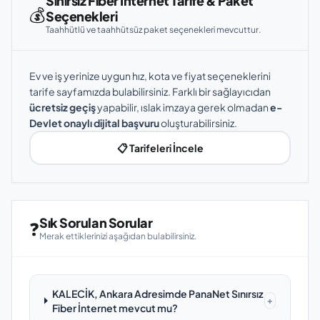
Sınırsız Fiber İnternet Tarife & Paket
💰
Seçenekleri
Taahhütlü ve taahhütsüz paket seçenekleri mevcuttur.
Ev ve iş yerinize uygun hız, kota ve fiyat seçeneklerini
tarife sayfamızda bulabilirsiniz. Farklı bir sağlayıcıdan
ücretsiz geçiş
yapabilir, ıslak imzaya gerek olmadan
e-
Devlet onaylı dijital başvuru
oluşturabilirsiniz.
📋 Tarifeleri İncele
Sık Sorulan Sorular
❓
Merak ettiklerinizi aşağıdan bulabilirsiniz.
KALECİK, Ankara Adresimde PanaNet Sınırsız
+
Fiber İnternet mevcut mu?