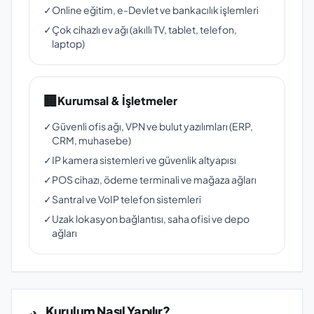
✓
Online eğitim, e-Devlet ve bankacılık işlemleri
✓
Çok cihazlı ev ağı (akıllı TV, tablet, telefon,
laptop)
🏢
Kurumsal & İşletmeler
✓
Güvenli ofis ağı, VPN ve bulut yazılımları (ERP,
CRM, muhasebe)
✓
IP kamera sistemleri ve güvenlik altyapısı
✓
POS cihazı, ödeme terminali ve mağaza ağları
✓
Santral ve VoIP telefon sistemleri
✓
Uzak lokasyon bağlantısı, saha ofisi ve depo
ağları
Kurulum Nasıl Yapılır?