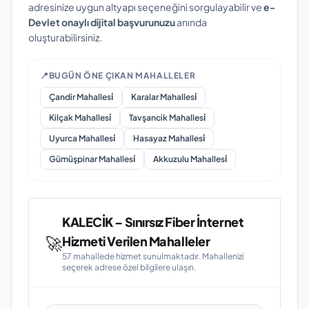
adresinize uygun altyapı seçeneğini sorgulayabilir ve
e-
Devlet onaylı dijital başvurunuzu
anında
oluşturabilirsiniz.
📍
BUGÜN ÖNE ÇIKAN MAHALLELER
Çandir Mahallesi̇
Karalar Mahallesi̇
Kilçak Mahallesi̇
Tavşancik Mahallesi̇
Uyurca Mahallesi̇
Hasayaz Mahallesi̇
Gümüşpinar Mahallesi̇
Akkuzulu Mahallesi̇
KALECİK – Sınırsız Fiber İnternet
🚀
Hizmeti Verilen Mahalleler
57 mahallede hizmet sunulmaktadır. Mahallenizi
seçerek adrese özel bilgilere ulaşın.