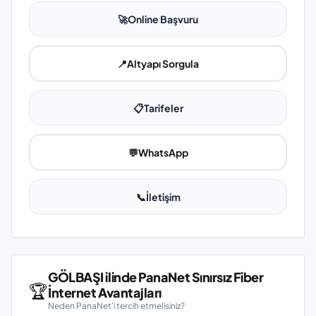
🚀
Online Başvuru
📍
Altyapı Sorgula
📋
Tarifeler
💬
WhatsApp
📞
İletişim
GÖLBAŞI ilinde PanaNet Sınırsız Fiber
🏆
İnternet Avantajları
Neden PanaNet'i tercih etmelisiniz?