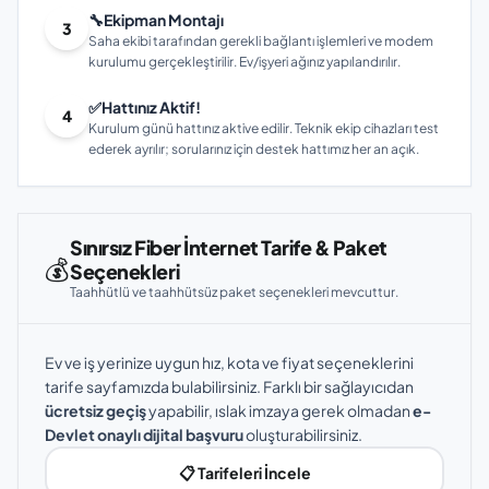
🔧
Ekipman Montajı
3
Saha ekibi tarafından gerekli bağlantı işlemleri ve modem
kurulumu gerçekleştirilir. Ev/işyeri ağınız yapılandırılır.
✅
Hattınız Aktif!
4
Kurulum günü hattınız aktive edilir. Teknik ekip cihazları test
ederek ayrılır; sorularınız için destek hattımız her an açık.
Sınırsız Fiber İnternet Tarife & Paket
💰
Seçenekleri
Taahhütlü ve taahhütsüz paket seçenekleri mevcuttur.
Ev ve iş yerinize uygun hız, kota ve fiyat seçeneklerini
tarife sayfamızda bulabilirsiniz. Farklı bir sağlayıcıdan
ücretsiz geçiş
yapabilir, ıslak imzaya gerek olmadan
e-
Devlet onaylı dijital başvuru
oluşturabilirsiniz.
📋 Tarifeleri İncele