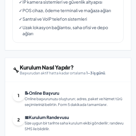
✓
IP kamera sistemleri ve güvenlik altyapısı
✓
POS cihazı, ödeme terminali ve mağaza ağları
✓
Santral ve VoIP telefon sistemleri
✓
Uzak lokasyon bağlantısı, saha ofisi ve depo
ağları
Kurulum Nasıl Yapılır?
🔧
Başvurudan aktif hatta kadar ortalama
1–3 iş günü
.
📝
Online Başvuru
1
Online başvurunuzu oluşturun; adres, paket ve hizmet türü
seçimlerinizi belirtin. Form 5 dakikada tamamlanır.
📅
Kurulum Randevusu
2
Size uygun bir tarihte saha kurulum ekibi gönderilir; randevu
SMS ile bildirilir.