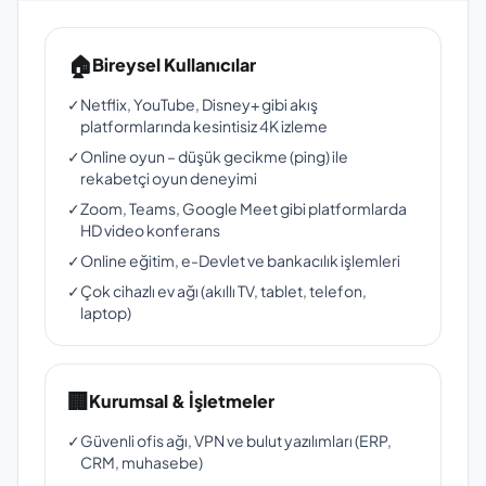
🏠
Bireysel Kullanıcılar
✓
Netflix, YouTube, Disney+ gibi akış
platformlarında kesintisiz 4K izleme
✓
Online oyun – düşük gecikme (ping) ile
rekabetçi oyun deneyimi
✓
Zoom, Teams, Google Meet gibi platformlarda
HD video konferans
✓
Online eğitim, e-Devlet ve bankacılık işlemleri
✓
Çok cihazlı ev ağı (akıllı TV, tablet, telefon,
laptop)
🏢
Kurumsal & İşletmeler
✓
Güvenli ofis ağı, VPN ve bulut yazılımları (ERP,
CRM, muhasebe)