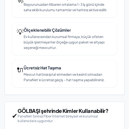
Başvurunuzdan itibaren ortalama 1–3 iş günü içinde
saha ekibi kurulumu tamamlar ve hattınız aktive edilir.
💡
Ölçeklenebilir Çözümler
Ev kullanıcısından kurumsal firmaya, küçük ofisten
büyük işletmeye her ölçeğe uygun paket ve altyapı
seçeneği mevcuttur.
🔌
Ücretsiz Hat Taşıma
Mevcut hattınızı iptal etmeden ve kesinti olmadan
PanaNet'e ücretsiz geçiş – hat taşıma yapabilirsiniz.
GÖLBAŞI şehrinde Kimler Kullanabilir?
✔
PanaNet Sınırsız Fiber İnternet bireysel ve kurumsal
kullanıcılara uygundur.