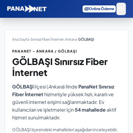
menu
payments
Online Ödeme
Ana Sayfa
›
Sınırsız Fiber İnternet
›
Ankara
›
GÖLBAŞI
PANANET – ANKARA / GÖLBAŞI
GÖLBAŞI
Sınırsız Fiber
İnternet
GÖLBAŞI
ilçesi (
Ankara
) ilinde
PanaNet Sınırsız
Fiber İnternet
hizmetiyle yüksek hızlı, kararlı ve
güvenli internet erişimi sağlanmaktadır. Ev
kullanıcıları ve işletmeler için
54 mahallede
aktif
hizmet sunulmaktadır.
GÖLBAŞI ilçesindeki mahalleleri aşağıdan inceleyebilir,