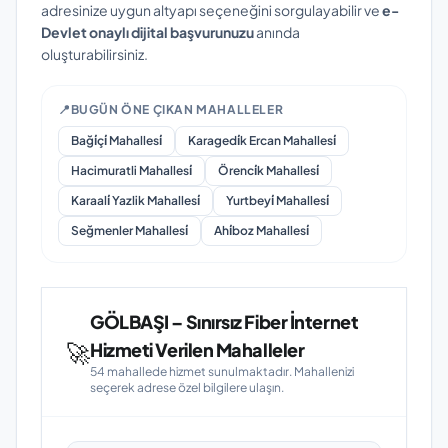
adresinize uygun altyapı seçeneğini sorgulayabilir ve
e-
Devlet onaylı dijital başvurunuzu
anında
oluşturabilirsiniz.
📍
BUGÜN ÖNE ÇIKAN MAHALLELER
Baği̇çi̇ Mahallesi̇
Karagedi̇k Ercan Mahallesi̇
Hacimuratli Mahallesi̇
Örenci̇k Mahallesi̇
Karaali̇ Yazlik Mahallesi̇
Yurtbeyi̇ Mahallesi̇
Seğmenler Mahallesi̇
Ahi̇boz Mahallesi̇
GÖLBAŞI – Sınırsız Fiber İnternet
🚀
Hizmeti Verilen Mahalleler
54 mahallede hizmet sunulmaktadır. Mahallenizi
seçerek adrese özel bilgilere ulaşın.