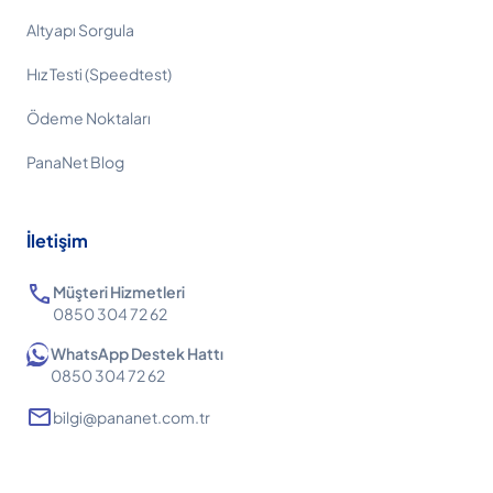
Altyapı Sorgula
Hız Testi (Speedtest)
Ödeme Noktaları
PanaNet Blog
İletişim
call
Müşteri Hizmetleri
0850 304 72 62
WhatsApp Destek Hattı
0850 304 72 62
mail
bilgi@pananet.com.tr