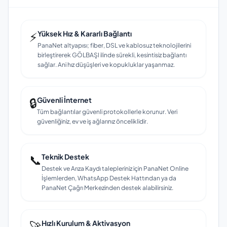
⚡
Yüksek Hız & Kararlı Bağlantı
PanaNet altyapısı; fiber, DSL ve kablosuz teknolojilerini
birleştirerek GÖLBAŞI ilinde sürekli, kesintisiz bağlantı
sağlar. Ani hız düşüşleri ve kopukluklar yaşanmaz.
🔒
Güvenli İnternet
Tüm bağlantılar güvenli protokollerle korunur. Veri
güvenliğiniz, ev ve iş ağlarınız önceliklidir.
📞
Teknik Destek
Destek ve Arıza Kaydı talepleriniz için PanaNet Online
İşlemlerden, WhatsApp Destek Hattından ya da
PanaNet Çağrı Merkezinden destek alabilirsiniz.
🚀
Hızlı Kurulum & Aktivasyon