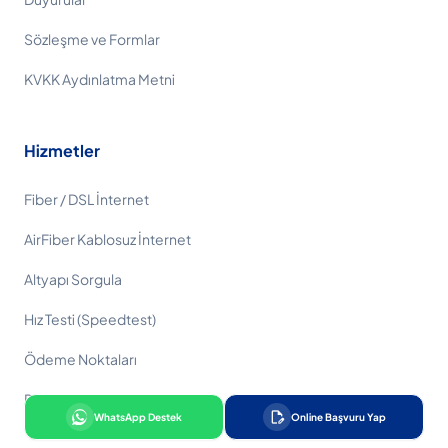
Sözleşme ve Formlar
KVKK Aydınlatma Metni
Hizmetler
Fiber / DSL İnternet
AirFiber Kablosuz İnternet
Altyapı Sorgula
Hız Testi (Speedtest)
Ödeme Noktaları
PanaNet Blog
edit_document
WhatsApp Destek
Online Başvuru Yap