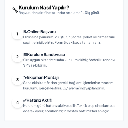
Kurulum Nasıl Yapılır?
🔧
Başvurudan aktif hatta kadar ortalama
1–3 iş günü
.
📝
Online Başvuru
1
Online başvurunuzu oluşturun; adres, paket ve hizmet türü
seçimlerinizi belirtin. Form 5 dakikada tamamlanır.
📅
Kurulum Randevusu
2
Size uygun bir tarihte saha kurulum ekibi gönderilir; randevu
SMS ile bildirilir.
🔧
Ekipman Montajı
3
Saha ekibi tarafından gerekli bağlantı işlemleri ve modem
kurulumu gerçekleştirilir. Ev/işyeri ağınız yapılandırılır.
✅
Hattınız Aktif!
4
Kurulum günü hattınız aktive edilir. Teknik ekip cihazları test
ederek ayrılır; sorularınız için destek hattımız her an açık.