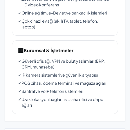
HD video konferans
✓
Online eğitim, e-Devlet ve bankacılık işlemleri
✓
Çok cihazlı ev ağı (akıllı TV, tablet, telefon,
laptop)
🏢
Kurumsal & İşletmeler
✓
Güvenli ofis ağı, VPN ve bulut yazılımları (ERP,
CRM, muhasebe)
✓
IP kamera sistemleri ve güvenlik altyapısı
✓
POS cihazı, ödeme terminali ve mağaza ağları
✓
Santral ve VoIP telefon sistemleri
✓
Uzak lokasyon bağlantısı, saha ofisi ve depo
ağları