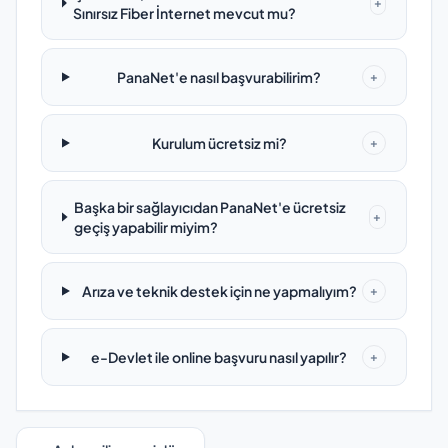
+
Sınırsız Fiber İnternet mevcut mu?
PanaNet'e nasıl başvurabilirim?
+
Kurulum ücretsiz mi?
+
Başka bir sağlayıcıdan PanaNet'e ücretsiz
+
geçiş yapabilir miyim?
Arıza ve teknik destek için ne yapmalıyım?
+
e-Devlet ile online başvuru nasıl yapılır?
+