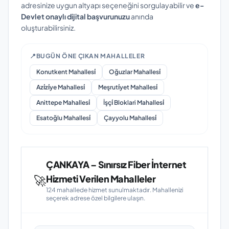
adresinize uygun altyapı seçeneğini sorgulayabilir ve
e-
Devlet onaylı dijital başvurunuzu
anında
oluşturabilirsiniz.
📍
BUGÜN ÖNE ÇIKAN MAHALLELER
Konutkent Mahallesi̇
Oğuzlar Mahallesi̇
Azi̇zi̇ye Mahallesi̇
Meşruti̇yet Mahallesi̇
Anittepe Mahallesi̇
İşçi̇ Bloklari Mahallesi̇
Esatoğlu Mahallesi̇
Çayyolu Mahallesi̇
ÇANKAYA – Sınırsız Fiber İnternet
🚀
Hizmeti Verilen Mahalleler
124 mahallede hizmet sunulmaktadır. Mahallenizi
seçerek adrese özel bilgilere ulaşın.