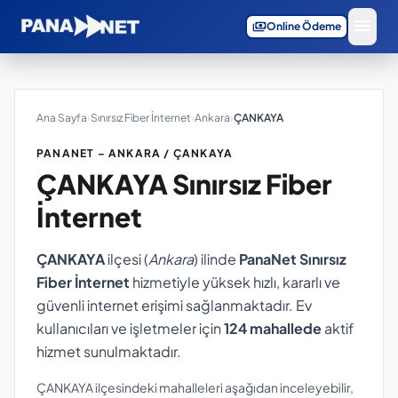
menu
payments
Online Ödeme
Ana Sayfa
›
Sınırsız Fiber İnternet
›
Ankara
›
ÇANKAYA
PANANET – ANKARA / ÇANKAYA
ÇANKAYA
Sınırsız Fiber
İnternet
ÇANKAYA
ilçesi (
Ankara
) ilinde
PanaNet Sınırsız
Fiber İnternet
hizmetiyle yüksek hızlı, kararlı ve
güvenli internet erişimi sağlanmaktadır. Ev
kullanıcıları ve işletmeler için
124 mahallede
aktif
hizmet sunulmaktadır.
ÇANKAYA ilçesindeki mahalleleri aşağıdan inceleyebilir,