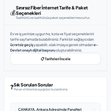
Sınırsız Fiber İnternet Tarife & Paket
💰
Seçenekleri
Taahhütlü ve taahhütsüz paket seçenekleri mevcuttur.
Ev ve iş yerinize uygun hız, kota ve fiyat seçeneklerini
tarife sayfamızda bulabilirsiniz. Farklı bir sağlayıcıdan
ücretsiz geçiş
yapabilir, ıslak imzaya gerek olmadan
e-
Devlet onaylı dijital başvuru
oluşturabilirsiniz.
📋 Tarifeleri İncele
Sık Sorulan Sorular
❓
Merak ettiklerinizi aşağıdan bulabilirsiniz.
ÇANKAYA, Ankara Adresimde PanaNet