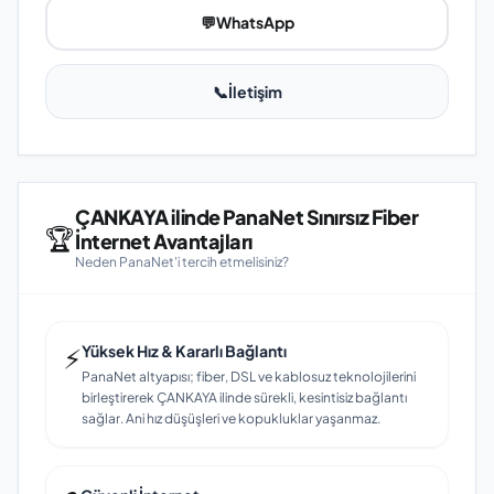
💬
WhatsApp
📞
İletişim
ÇANKAYA ilinde PanaNet Sınırsız Fiber
🏆
İnternet Avantajları
Neden PanaNet'i tercih etmelisiniz?
⚡
Yüksek Hız & Kararlı Bağlantı
PanaNet altyapısı; fiber, DSL ve kablosuz teknolojilerini
birleştirerek ÇANKAYA ilinde sürekli, kesintisiz bağlantı
sağlar. Ani hız düşüşleri ve kopukluklar yaşanmaz.