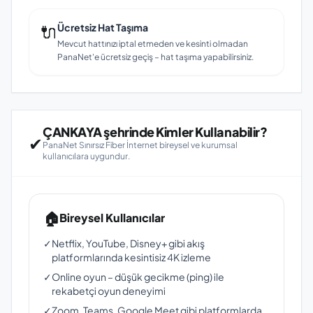
🔌
Ücretsiz Hat Taşıma
Mevcut hattınızı iptal etmeden ve kesinti olmadan
PanaNet'e ücretsiz geçiş – hat taşıma yapabilirsiniz.
ÇANKAYA şehrinde Kimler Kullanabilir?
✔
PanaNet Sınırsız Fiber İnternet bireysel ve kurumsal
kullanıcılara uygundur.
🏠
Bireysel Kullanıcılar
✓
Netflix, YouTube, Disney+ gibi akış
platformlarında kesintisiz 4K izleme
✓
Online oyun – düşük gecikme (ping) ile
rekabetçi oyun deneyimi
✓
Zoom, Teams, Google Meet gibi platformlarda