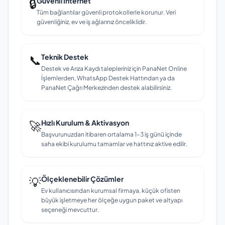
🔒
Güvenli İnternet
Tüm bağlantılar güvenli protokollerle korunur. Veri
güvenliğiniz, ev ve iş ağlarınız önceliklidir.
📞
Teknik Destek
Destek ve Arıza Kaydı talepleriniz için PanaNet Online
İşlemlerden, WhatsApp Destek Hattından ya da
PanaNet Çağrı Merkezinden destek alabilirsiniz.
🚀
Hızlı Kurulum & Aktivasyon
Başvurunuzdan itibaren ortalama 1–3 iş günü içinde
saha ekibi kurulumu tamamlar ve hattınız aktive edilir.
💡
Ölçeklenebilir Çözümler
Ev kullanıcısından kurumsal firmaya, küçük ofisten
büyük işletmeye her ölçeğe uygun paket ve altyapı
seçeneği mevcuttur.