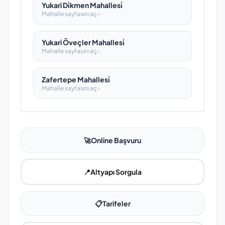
Yukari Di̇kmen Mahallesi̇
Mahalle sayfasını aç ›
Yukari Öveçler Mahallesi̇
Mahalle sayfasını aç ›
Zafertepe Mahallesi̇
Mahalle sayfasını aç ›
🚀
Online Başvuru
📍
Altyapı Sorgula
📋
Tarifeler