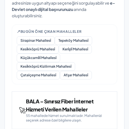
adresinize uygun altyapı seçeneğini sorgulayabilir ve
e-
Devlet onaylı dijital başvurunuzu
anında
oluşturabilirsiniz.
📍
BUGÜN ÖNE ÇIKAN MAHALLELER
Sirapinar Mahallesi̇
Tepeköy Mahallesi̇
Kesi̇kköprü Mahallesi̇
Keri̇şli̇ Mahallesi̇
Küçükcami̇li̇ Mahallesi̇
Kesi̇kköprü Kizilirmak Mahallesi̇
Çatalçeşme Mahallesi̇
Afşar Mahallesi̇
BALA – Sınırsız Fiber İnternet
🚀
Hizmeti Verilen Mahalleler
55 mahallede hizmet sunulmaktadır. Mahallenizi
seçerek adrese özel bilgilere ulaşın.