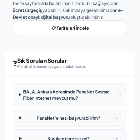
tarife sayfamızda bulabilirsiniz. Farklı bir sağlayıcıdan
ücretsiz geçiş
yapabilir, ıslak imzaya gerek olmadan
e-
Devlet onaylı dijital başvuru
oluşturabilirsiniz.
📋 Tarifeleri İncele
Sık Sorulan Sorular
❓
Merak ettiklerinizi aşağıdan bulabilirsiniz.
BALA, Ankara Adresimde PanaNet Sınırsız
+
Fiber İnternet mevcut mu?
PanaNet'e nasıl başvurabilirim?
+
Kurulum ücretsiz mi?
+