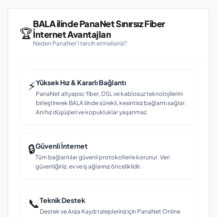
BALA ilinde PanaNet Sınırsız Fiber
🏆
İnternet Avantajları
Neden PanaNet'i tercih etmelisiniz?
⚡
Yüksek Hız & Kararlı Bağlantı
PanaNet altyapısı; fiber, DSL ve kablosuz teknolojilerini
birleştirerek BALA ilinde sürekli, kesintisiz bağlantı sağlar.
Ani hız düşüşleri ve kopukluklar yaşanmaz.
🔒
Güvenli İnternet
Tüm bağlantılar güvenli protokollerle korunur. Veri
güvenliğiniz, ev ve iş ağlarınız önceliklidir.
📞
Teknik Destek
Destek ve Arıza Kaydı talepleriniz için PanaNet Online