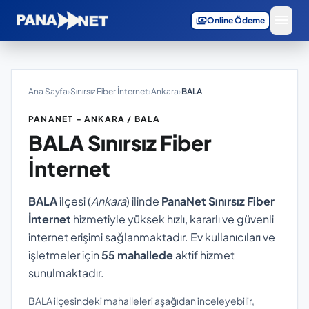
menu
payments
Online Ödeme
Ana Sayfa
›
Sınırsız Fiber İnternet
›
Ankara
›
BALA
PANANET – ANKARA / BALA
BALA
Sınırsız Fiber
İnternet
BALA
ilçesi (
Ankara
) ilinde
PanaNet Sınırsız Fiber
İnternet
hizmetiyle yüksek hızlı, kararlı ve güvenli
internet erişimi sağlanmaktadır. Ev kullanıcıları ve
işletmeler için
55 mahallede
aktif hizmet
sunulmaktadır.
BALA ilçesindeki mahalleleri aşağıdan inceleyebilir,