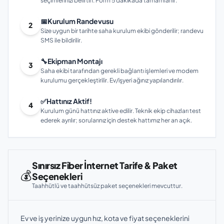
seçimlerinizi belirtin. Form 5 dakikada tamamlanır.
📅
Kurulum Randevusu
2
Size uygun bir tarihte saha kurulum ekibi gönderilir; randevu
SMS ile bildirilir.
🔧
Ekipman Montajı
3
Saha ekibi tarafından gerekli bağlantı işlemleri ve modem
kurulumu gerçekleştirilir. Ev/işyeri ağınız yapılandırılır.
✅
Hattınız Aktif!
4
Kurulum günü hattınız aktive edilir. Teknik ekip cihazları test
ederek ayrılır; sorularınız için destek hattımız her an açık.
Sınırsız Fiber İnternet Tarife & Paket
💰
Seçenekleri
Taahhütlü ve taahhütsüz paket seçenekleri mevcuttur.
Ev ve iş yerinize uygun hız, kota ve fiyat seçeneklerini