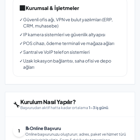
🏢
Kurumsal & İşletmeler
✓
Güvenli ofis ağı, VPN ve bulut yazılımları (ERP,
CRM, muhasebe)
✓
IP kamera sistemleri ve güvenlik altyapısı
✓
POS cihazı, ödeme terminali ve mağaza ağları
✓
Santral ve VoIP telefon sistemleri
✓
Uzak lokasyon bağlantısı, saha ofisi ve depo
ağları
Kurulum Nasıl Yapılır?
🔧
Başvurudan aktif hatta kadar ortalama
1–3 iş günü
.
📝
Online Başvuru
1
Online başvurunuzu oluşturun; adres, paket ve hizmet türü