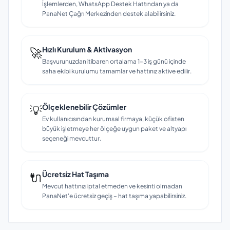
İşlemlerden, WhatsApp Destek Hattından ya da
PanaNet Çağrı Merkezinden destek alabilirsiniz.
🚀
Hızlı Kurulum & Aktivasyon
Başvurunuzdan itibaren ortalama 1–3 iş günü içinde
saha ekibi kurulumu tamamlar ve hattınız aktive edilir.
💡
Ölçeklenebilir Çözümler
Ev kullanıcısından kurumsal firmaya, küçük ofisten
büyük işletmeye her ölçeğe uygun paket ve altyapı
seçeneği mevcuttur.
🔌
Ücretsiz Hat Taşıma
Mevcut hattınızı iptal etmeden ve kesinti olmadan
PanaNet'e ücretsiz geçiş – hat taşıma yapabilirsiniz.