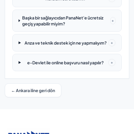
Başka bir sağlayıcıdan PanaNet'e ücretsiz
+
geçiş yapabilir miyim?
Arıza ve teknik destek için ne yapmalıyım?
+
e-Devlet ile online başvuru nasıl yapılır?
+
← Ankara iline geri dön