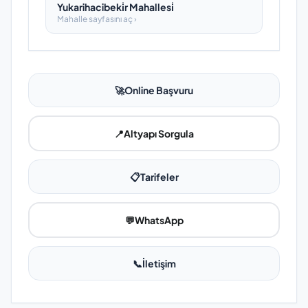
Yukarihacibeki̇r Mahallesi̇
Mahalle sayfasını aç ›
🚀
Online Başvuru
📍
Altyapı Sorgula
📋
Tarifeler
💬
WhatsApp
📞
İletişim