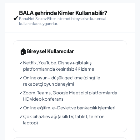
BALA şehrinde Kimler Kullanabilir?
✔
PanaNet Sınırsız Fiber İnternet bireysel ve kurumsal
kullanıcılara uygundur.
🏠
Bireysel Kullanıcılar
✓
Netflix, YouTube, Disney+ gibi akış
platformlarında kesintisiz 4K izleme
✓
Online oyun – düşük gecikme (ping) ile
rekabetçi oyun deneyimi
✓
Zoom, Teams, Google Meet gibi platformlarda
HD video konferans
✓
Online eğitim, e-Devlet ve bankacılık işlemleri
✓
Çok cihazlı ev ağı (akıllı TV, tablet, telefon,
laptop)