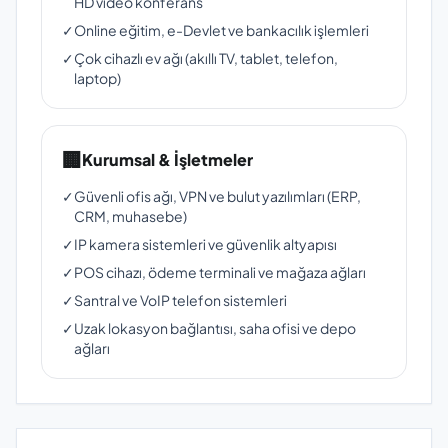
HD video konferans
✓
Online eğitim, e-Devlet ve bankacılık işlemleri
✓
Çok cihazlı ev ağı (akıllı TV, tablet, telefon,
laptop)
🏢
Kurumsal & İşletmeler
✓
Güvenli ofis ağı, VPN ve bulut yazılımları (ERP,
CRM, muhasebe)
✓
IP kamera sistemleri ve güvenlik altyapısı
✓
POS cihazı, ödeme terminali ve mağaza ağları
✓
Santral ve VoIP telefon sistemleri
✓
Uzak lokasyon bağlantısı, saha ofisi ve depo
ağları