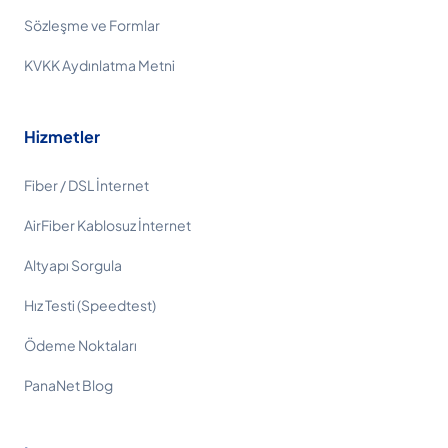
Sözleşme ve Formlar
KVKK Aydınlatma Metni
Hizmetler
Fiber / DSL İnternet
AirFiber Kablosuz İnternet
Altyapı Sorgula
Hız Testi (Speedtest)
Ödeme Noktaları
PanaNet Blog