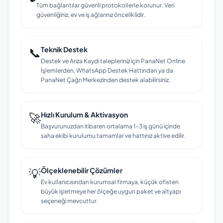
Tüm bağlantılar güvenli protokollerle korunur. Veri
güvenliğiniz, ev ve iş ağlarınız önceliklidir.
📞
Teknik Destek
Destek ve Arıza Kaydı talepleriniz için PanaNet Online
İşlemlerden, WhatsApp Destek Hattından ya da
PanaNet Çağrı Merkezinden destek alabilirsiniz.
🚀
Hızlı Kurulum & Aktivasyon
Başvurunuzdan itibaren ortalama 1–3 iş günü içinde
saha ekibi kurulumu tamamlar ve hattınız aktive edilir.
💡
Ölçeklenebilir Çözümler
Ev kullanıcısından kurumsal firmaya, küçük ofisten
büyük işletmeye her ölçeğe uygun paket ve altyapı
seçeneği mevcuttur.