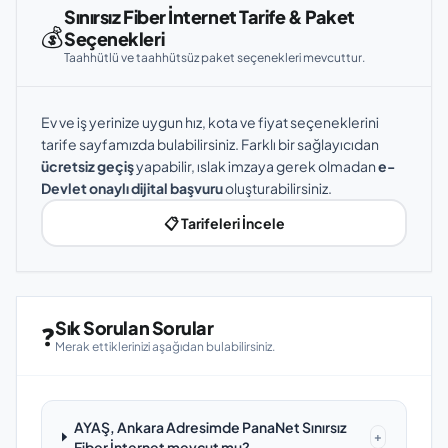
Sınırsız Fiber İnternet Tarife & Paket
💰
Seçenekleri
Taahhütlü ve taahhütsüz paket seçenekleri mevcuttur.
Ev ve iş yerinize uygun hız, kota ve fiyat seçeneklerini
tarife sayfamızda bulabilirsiniz. Farklı bir sağlayıcıdan
ücretsiz geçiş
yapabilir, ıslak imzaya gerek olmadan
e-
Devlet onaylı dijital başvuru
oluşturabilirsiniz.
📋 Tarifeleri İncele
Sık Sorulan Sorular
❓
Merak ettiklerinizi aşağıdan bulabilirsiniz.
AYAŞ, Ankara Adresimde PanaNet Sınırsız
+
Fiber İnternet mevcut mu?