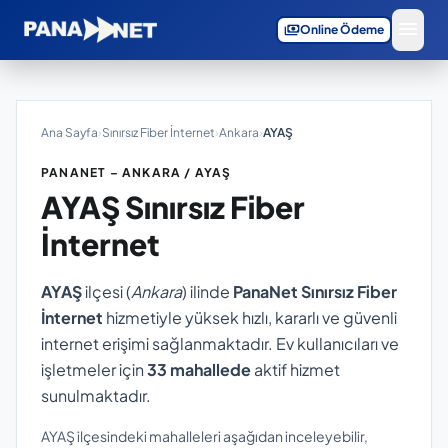
menu
payments
Online Ödeme
Ana Sayfa
›
Sınırsız Fiber İnternet
›
Ankara
›
AYAŞ
PANANET – ANKARA / AYAŞ
AYAŞ
Sınırsız Fiber
İnternet
AYAŞ
ilçesi (
Ankara
) ilinde
PanaNet Sınırsız Fiber
İnternet
hizmetiyle yüksek hızlı, kararlı ve güvenli
internet erişimi sağlanmaktadır. Ev kullanıcıları ve
işletmeler için
33 mahallede
aktif hizmet
sunulmaktadır.
AYAŞ ilçesindeki mahalleleri aşağıdan inceleyebilir,