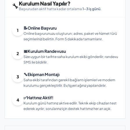
Kurulum Nasıl Yapılır?
🔧
Başvurudan aktif hatta kadar ortalama
1–3 iş günü
.
📝
Online Başvuru
1
Online başvurunuzu oluşturun; adres, paket ve hizmet türü
seçimlerinizi belirtin. Form 5 dakikada tamamlanır.
📅
Kurulum Randevusu
2
Size uygun bir tarihte saha kurulum ekibi gönderilir; randevu
SMS ile bildirilir.
🔧
Ekipman Montajı
3
Saha ekibi tarafından gerekli bağlantı işlemleri ve modem
kurulumu gerçekleştirilir. Ev/işyeri ağınız yapılandırılır.
✅
Hattınız Aktif!
4
Kurulum günü hattınız aktive edilir. Teknik ekip cihazları test
ederek ayrılır; sorularınız için destek hattımız her an açık.