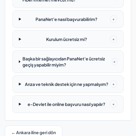
PanaNet'e nasıl başvurabilirim?
+
Kurulum ücretsiz mi?
+
Başka bir sağlayıcıdan PanaNet'e ücretsiz
+
geçiş yapabilir miyim?
Arıza ve teknik destek için ne yapmalıyım?
+
e-Devlet ile online başvuru nasıl yapılır?
+
← Ankara iline geri dön