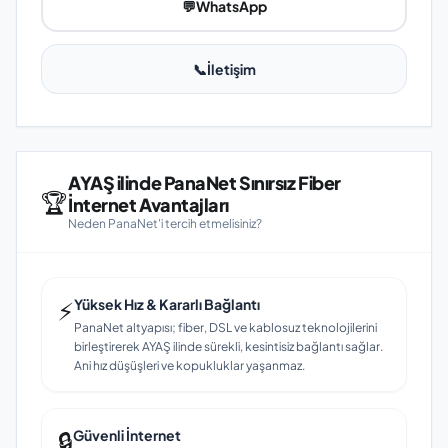
💬
WhatsApp
📞
İletişim
AYAŞ ilinde PanaNet Sınırsız Fiber
🏆
İnternet Avantajları
Neden PanaNet'i tercih etmelisiniz?
⚡
Yüksek Hız & Kararlı Bağlantı
PanaNet altyapısı; fiber, DSL ve kablosuz teknolojilerini
birleştirerek AYAŞ ilinde sürekli, kesintisiz bağlantı sağlar.
Ani hız düşüşleri ve kopukluklar yaşanmaz.
🔒
Güvenli İnternet