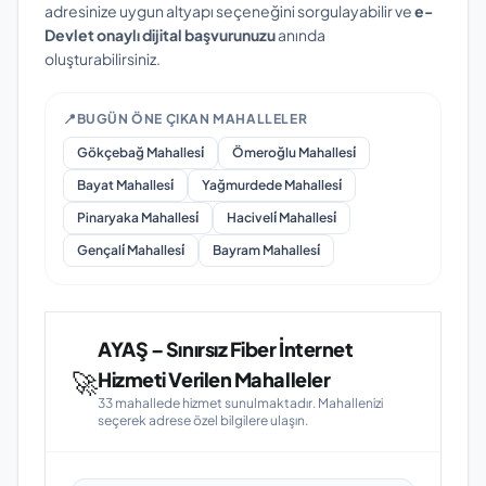
adresinize uygun altyapı seçeneğini sorgulayabilir ve
e-
Devlet onaylı dijital başvurunuzu
anında
oluşturabilirsiniz.
📍
BUGÜN ÖNE ÇIKAN MAHALLELER
Gökçebağ Mahallesi̇
Ömeroğlu Mahallesi̇
Bayat Mahallesi̇
Yağmurdede Mahallesi̇
Pinaryaka Mahallesi̇
Haciveli̇ Mahallesi̇
Gençali̇ Mahallesi̇
Bayram Mahallesi̇
AYAŞ – Sınırsız Fiber İnternet
🚀
Hizmeti Verilen Mahalleler
33 mahallede hizmet sunulmaktadır. Mahallenizi
seçerek adrese özel bilgilere ulaşın.