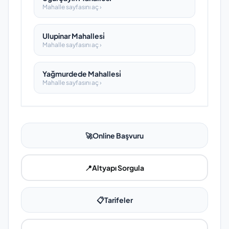
Mahalle sayfasını aç ›
Ulupinar Mahallesi̇
Mahalle sayfasını aç ›
Yağmurdede Mahallesi̇
Mahalle sayfasını aç ›
🚀
Online Başvuru
📍
Altyapı Sorgula
📋
Tarifeler